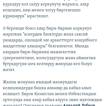
куралдуу кол салуу коркунучу жаралса, алар
кеңешип, аны менен чогуу биргелешип
күрөшөрүн” ырасташат.
3-беренеде болсо алар бири-бирине коркунуч
жараткан “аскердик блоктордо жана саясий
уюмдарда, ошондой эле аракеттерге кошулбоого
милдеттеме алышары” белгиленген. Мында
алардын бири-биринин мамлекеттик
суверенитетине, коопсуздугуна жана аймактык
бүтүндүгүнө шек келтирүү жөнүндө кеп болуп
жатат.
Жалпы жонунан мындай мазмундагы
келишимдерди башка өлкөлөр да кабыл алып
келишет. Бирок Казакстан менен Өзбекстандын
ортосунда аны азыр кабыл алууга эмне муктаждык
жаралды? Орусиялык талдоочу
Аркадий Дубнов