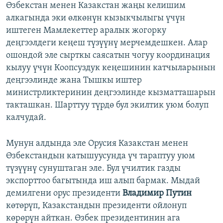
Өзбекстан менен Казакстан жаңы келишим
алкагында эки өлкөнүн кызыкчылыгы үчүн
иштеген Мамлекеттер аралык жогорку
деңгээлдеги кеңеш түзүүнү мерчемдешкен. Алар
ошондой эле сырткы саясатын чогуу координация
кылуу үчүн Коопсуздук кеңешинин катчыларынын
деңгээлинде жана Тышкы иштер
министрликтеринин деңгээлинде кызматташарын
такташкан. Шарттуу түрдө бул экилтик уюм болуп
калчудай.
Мунун алдында эле Орусия Казакстан менен
Өзбекстандын катышуусунда үч тараптуу уюм
түзүүнү сунуштаган эле. Бул үчилтик газды
экспорттоо багытында иш алып бармак. Мыдай
демилгени орус президенти
Владимир Путин
көтөрүп, Казакстандын президенти ойлонуп
көрөрүн айткан. Өзбек президентинин ага