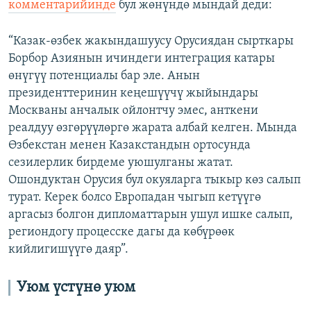
комментарийинде
бул жөнүндө мындай деди:
“Казак-өзбек жакындашуусу Орусиядан сырткары
Борбор Азиянын ичиндеги интеграция катары
өнүгүү потенциалы бар эле. Анын
президенттеринин кеңешүүчү жыйындары
Москваны анчалык ойлонтчу эмес, анткени
реалдуу өзгөрүүлөргө жарата албай келген. Мында
Өзбекстан менен Казакстандын ортосунда
сезилерлик бирдеме уюшулганы жатат.
Ошондуктан Орусия бул окуяларга тыкыр көз салып
турат. Керек болсо Европадан чыгып кетүүгө
аргасыз болгон дипломаттарын ушул ишке салып,
региондогу процесске дагы да көбүрөөк
кийлигишүүгө даяр”.
Уюм үстүнө уюм