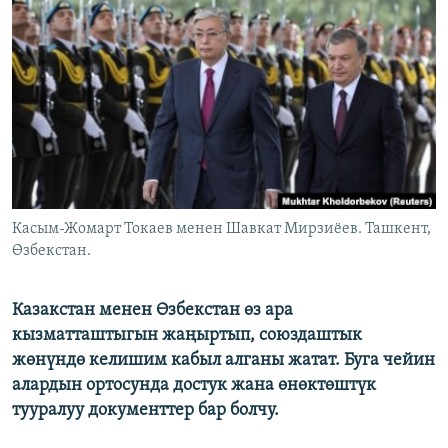
ОНЛАЙН ШЕРИНЕ
ЭЖЕ-СИҢДИЛЕР
АЗАТТЫК+
ЫҢГАЙСЫЗ СУРООЛОР
ЭЕ/АРнун бардык сайттары
Касым-Жомарт Токаев менен Шавкат Мирзиёев. Ташкент,
Өзбекстан.
Казакстан менен Өзбекстан өз ара
кызматташтыгын жаңыртып, союздаштык
жөнүндө келишим кабыл алганы жатат. Буга чейин
алардын ортосунда достук жана өнөктөштүк
тууралуу документтер бар болчу.