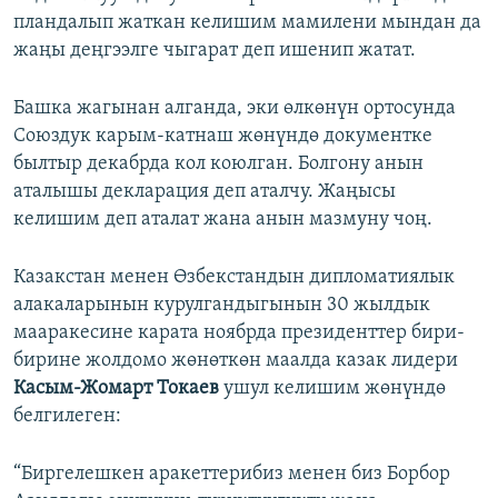
пландалып жаткан келишим мамилени мындан да
жаңы деңгээлге чыгарат деп ишенип жатат.
Башка жагынан алганда, эки өлкөнүн ортосунда
Союздук карым-катнаш жөнүндө документке
былтыр декабрда кол коюлган. Болгону анын
аталышы декларация деп аталчу. Жаңысы
келишим деп аталат жана анын мазмуну чоң.
Казакстан менен Өзбекстандын дипломатиялык
алакаларынын курулгандыгынын 30 жылдык
мааракесине карата ноябрда президенттер бири-
бирине жолдомо жөнөткөн маалда казак лидери
Касым-Жомарт Токаев
ушул келишим жөнүндө
белгилеген:
“Биргелешкен аракеттерибиз менен биз Борбор