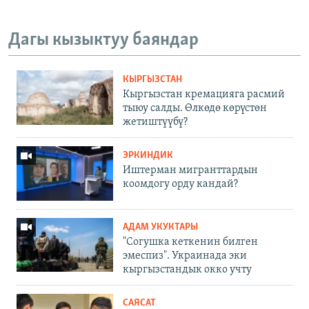
Дагы кызыктуу баяндар
КЫРГЫЗСТАН
Кыргызстан кремацияга расмий
тыюу салды. Өлкөдө көрүстөн
жетиштүүбү?
ЭРКИНДИК
Иштерман мигранттардын
коомдогу орду кандай?
АДАМ УКУКТАРЫ
"Согушка кеткенин билген
эмеспиз". Украинада эки
кыргызстандык окко учту
САЯСАТ