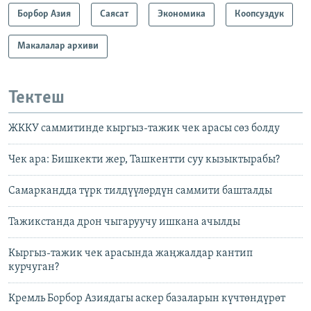
Борбор Азия
Саясат
Экономика
Коопсуздук
Макалалар архиви
Тектеш
ЖККУ саммитинде кыргыз-тажик чек арасы сөз болду
Чек ара: Бишкекти жер, Ташкентти суу кызыктырабы?
Самаркандда түрк тилдүүлөрдүн саммити башталды
Тажикстанда дрон чыгаруучу ишкана ачылды
Кыргыз-тажик чек арасында жаңжалдар кантип
курчуган?
Кремль Борбор Азиядагы аскер базаларын күчтөндүрөт