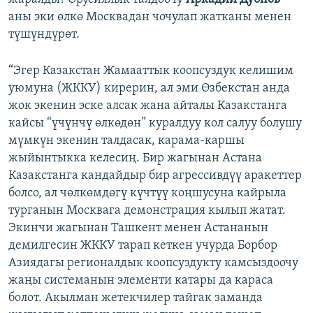
аны эки өлкө Москвадан чочулап жатканы менен
түшүндүрөт.
“Эгер Казакстан Жамааттык коопсуздук келишим
уюмуна (ЖККУ) кирерин, ал эми Өзбекстан анда
жок экенин эске алсак жана айталы Казакстанга
кайсы “үчүнчү өлкөдөн” куралдуу кол салуу болушу
мүмкүн экенин талдасак, карама-каршы
жыйынтыкка келесиң. Бир жагынан Астана
Казакстанга кандайдыр бир агрессивдүү аракеттер
болсо, ал чөлкөмдөгү күчтүү коңшусуна кайрыла
турганын Москвага демонстрация кылып жатат.
Экинчи жагынан Ташкент менен Астананын
демилгесин ЖККУ тарап кеткен учурда Борбор
Азиядагы регионалдык коопсуздукту камсыздоочу
жаңы системанын элементи катары да караса
болот. Акылман жетекчилер тайгак заманда