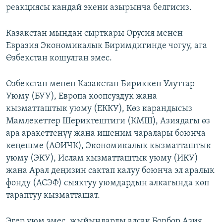
реакциясы кандай экени азырынча белгисиз.
Казакстан мындан сырткары Орусия менен
Евразия Экономикалык Биримдигинде чогуу, ага
Өзбекстан кошулган эмес.
Өзбекстан менен Казакстан Бириккен Улуттар
Уюму (БУУ), Европа коопсуздук жана
кызматташтык уюму (ЕККУ), Көз карандысыз
Мамлекеттер Шериктештиги (КМШ), Азиядагы өз
ара аракеттенүү жана ишеним чаралары боюнча
кеңешме (АӨИЧК), Экономикалык кызматташтык
уюму (ЭКУ), Ислам кызматташтык уюму (ИКУ)
жана Арал деңизин сактап калуу боюнча эл аралык
фонду (АСЭФ) сыяктуу уюмдардын алкагында көп
тараптуу кызматташат.
Эгер уюм эмес, жыйындарды алсак Борбор Азия