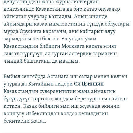
депутаттардын жана журналисттердин
деңгээлинде Казакстанга да бир катар опузалар
айтылган учурлар катталды. Анын ичинде
айрымдары казак мамлекетинин түндүк облустары
мурда Орусияга караганы, аны кайтарып алуу
зарылдыгы кеп болгон. Ушундан улам
Казакстандын бийлиги Москвага карата этият
саясат жүргүзүп, ал тургай аскердик тармагын
чыңдай баштаганы да маалым.
Быйыл сентябрда Астанага иш сапар менен келген
учурда да Кытайдын лидери
Си Цзинпин
Казакстандын суверенитетин жана аймактык
бүтүндүгүн коргоого жардам бере турганын айтып
кеткен. Казак бийлиги эми иш жүзүндө экинчи
коңшусу Өзбекстандан колдоо кепилдигин
бекиткени жатат.