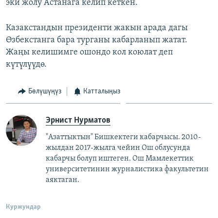
эки жолу Астанага келип кеткен.
Казакстандын президенти жакын арада дагы
Өзбекстанга бара турганы кабарланып жатат.
Жаңы келишимге ошондо кол коюлат деп
күтүлүүдө.
Бөлүшүңүз
Катталыңыз
Эрнист Нурматов
"Азаттыктын" Бишкектеги кабарчысы. 2010-
жылдан 2017-жылга чейин Ош облусунда
кабарчы болуп иштеген. Ош Мамлекеттик
университетинин журналистика факультетин
аяктаган.
Куржундар