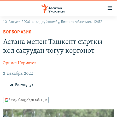
Линктер
Мазмунга
өтүңүз
10-Август, 2026-жыл, дүйшөмбү, Бишкек убактысы 12:52
Навигацияга
ЖАҢЫЛЫКТАР
өтүңүз
БОРБОР АЗИЯ
КЫРГЫЗСТАН
Издөөгө
Астана менен Ташкент сырткы
салыңыз
ДҮЙНӨ
КЫРГЫЗСТАН
кол салуудан чогуу коргонот
УКРАИНА
САЯСАТ
ДҮЙНӨ
Эрнист Нурматов
АТАЙЫН ИЛИКТӨӨ
ЭКОНОМИКА
БОРБОР АЗИЯ
2-Декабрь, 2022
ТВ ПРОГРАММАЛАР
МАДАНИЯТ
ПОДКАСТ
БҮГҮН АЗАТТЫКТА
Бөлүшүңүз
ӨЗГӨЧӨ ПИКИР
ЭКСПЕРТТЕР ТАЛДАЙТ
Бизди Google'дан табыңыз
БИЗ ЖАНА ДҮЙНӨ
Русский
ДАНИСТЕ