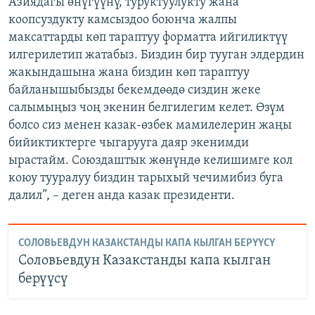
Азиядагы өнүгүүнү, туруктуулукту жана
коопсуздукту камсыздоо боюнча жалпы
максаттарды көп тараптуу форматта ийгиликтүү
илгерилетип жатабыз. Биздин бир тууган элдердин
жакындашына жана биздин көп тараптуу
байланышыбызды бекемдөөдө сиздин жеке
салымыңыз чоң экенин белгилегим келет. Өзүм
болсо сиз менен казак-өзбек мамилелерин жаңы
бийиктиктерге чыгарууга даяр экенимди
ырастайм. Союздаштык жөнүндө келишимге кол
коюу тууралуу биздин тарыхый чечимибиз буга
далил”, – деген анда казак президенти.
СОЛОВЬЕВДУН КАЗАКСТАНДЫ КАПА КЫЛГАН БЕРҮҮСҮ
Соловьевдун Казакстанды капа кылган
берүүсү