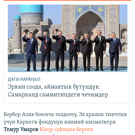
ДАГЫ КАРАҢЫЗ
Эркин соода, аймактык бүтүндүк:
Самарканд саммитиндеги чечимдер
Борбор Азия боюнча талдоочу, Эл аралык тынчтык
үчүн Карнеги фондунун илимий кызматкери
Темур Умаров
Kloop сайтына берген