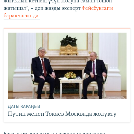
жыгылып кетпеш үчүн жолуна саман төшөп
жатышат”, – деп жазды эксперт
Фейсбуктагы
баракчасында.
ДАГЫ КАРАҢЫЗ
Путин менен Токаев Москвада жолукту