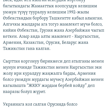
Баса, адис кеп кылган аскердик коргонуу
багытындагы Жамааттык коопсуздук келишим
уюмун түзүү тууралуу келишим 1992-жылы
Өзбекстандын борбору Ташкентте кабыл алынган.
Алгачкы жылдары ага тогуз мамлекет мүчө болсо,
кийин Өзбекстан, Грузия жана Азербайжан чыгып
кеткен. Азыр анда алты мамлекет - Кыргызстан,
Армения, Казакстан, Орусия, Беларус жана
Тажикстан гана калган.
Сырттан коргонуу бирикмеси деп аталганы менен
мунун ичинде Тажикстан менен Кыргызстан эки
жолу ири куралдуу жаңжалга барды, Армения
болсо уюмдун мурдагы мүчөсү Азербайжан менен
кагылышта “ЖККУ жардам бербей койду” деп
нааразы болуп жүрөт.
Украинага кол салган Орусияда болсо