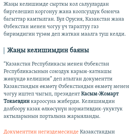
Жаңы келишимде сырткы кол салуулардан
биргелешип коргонуу жана коопсуздук боюнча
багыттар камтылган. Бул Орусия, Казакстан жана
Өзбекстан менен чогуу үч тараптуу газ
биримдигин түзөм деп жаткан маалга туш келди.
Жаңы келишимдин баяны
“Казакстан Республикасы менен Өзбекстан
Республикасынын союздук карым-катнашы
жөнүндө келишим” деп аталган документти
Казакстандын өкмөтү Өзбекстандын өкмөтү менен
чогуу иштеп чыгып, президент
Касым-Жомарт
Токаевдин
кароосуна жиберди. Келишимдин
долбоору казак өлкөсүнүн нормативдик-укуктук
актыларынын порталына жарыяланды.
Документтин негиздемесинде
Казакстандын