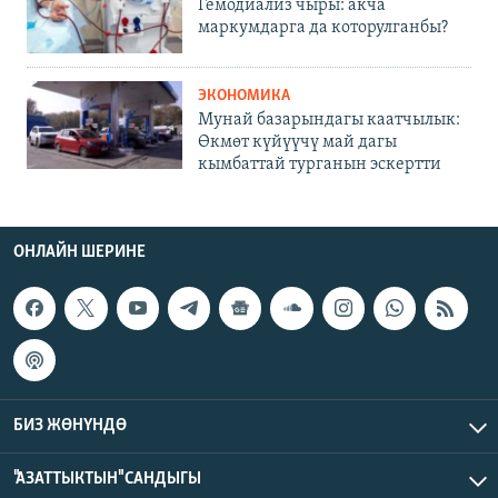
Гемодиализ чыры: акча
маркумдарга да которулганбы?
ЭКОНОМИКА
Мунай базарындагы каатчылык:
Өкмөт күйүүчү май дагы
кымбаттай турганын эскертти
ОНЛАЙН ШЕРИНЕ
БИЗ ЖӨНҮНДӨ
"АЗАТТЫКТЫН" САНДЫГЫ