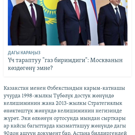
ДАГЫ КАРАҢЫЗ
Үч тараптуу "газ биримдиги": Москванын
көздөгөнү эмне?
Казакстан менен Өзбекстандын карым-катнашы
учурда 1998-жылкы Түбөлүк достук жөнүндө
келишиминин жана 2013-жылкы Стратегиялык
өнөктөштүк жөнүндө келишиминин негизинде
жүрөт. Эки өлкөнүн ортосунда мындан сырткары
ар кайсы багыттарда кызматташуу жөнүндө дагы
90дон ашуун документ бар. Астана билдиргендей