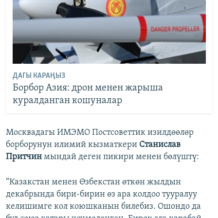
ДАГЫ КАРАҢЫЗ
Борбор Азия: дрон менен жарыша
куралданган кошуналар
Москвадагы ИМЭМО Постсоветтик изилдөөлөр
борборунун илимий кызматкери
Станислав
Притчин
мындай деген пикири менен бөлүштү:
“Казакстан менен Өзбекстан өткөн жылдын
декабрында бири-бирин өз ара колдоо тууралуу
келишимге кол коюшканын билебиз. Ошондо да