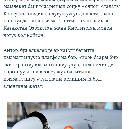
мамлекет башчыларынын соңку Чолпон-Атадагы
Консультативдик жолугушуусунда достук, ынак
коңшулук жана кызматташтык келишимине
Казакстан Өзбекстан жана Кыргызстан менен
чогуу кол койгон.
Айтор, бул өлкөлөрдө ар кайсы багытта
кызматташууга платформа бар. Бирок баары бир
эки тараптуу кызматташуу үчүн, анын ичинде
коргонуу жана коопсуздук багытында
кызматташуу үчүн жаңы келишим кабыл
алынганы жатат.