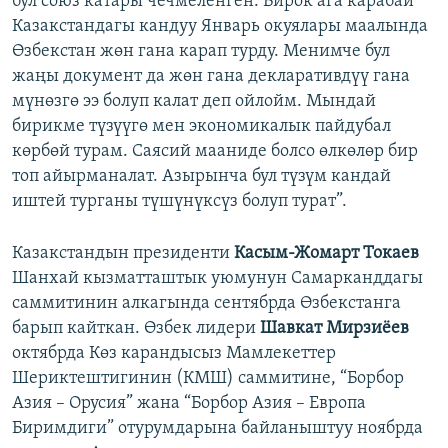
бул союз катары чечмеленген. Бирок ага карабай
Казакстандагы кандуу Январь окуялары маалында
Өзбекстан жөн гана карап турду. Менимче бул
жаңы документ да жөн гана декларативдүү гана
мүнөзгө ээ болуп калат деп ойлойм. Мындай
бирикме түзүүгө мен экономикалык пайдубал
көрбөй турам. Саясий мааниде болсо өлкөлөр бир
топ айырманалат. Азырынча бул түзүм кандай
иштей турганы түшүнүксүз болуп турат”.
Казакстандын президенти
Касым-Жомарт Токаев
Шанхай кызматташтык уюмунун Самарканддагы
саммитинин алкагында сентябрда Өзбекстанга
барып кайткан. Өзбек лидери
Шавкат Мирзиёев
октябрда Көз карандысыз Мамлекеттер
Шериктештигинин (КМШ) саммитине, “Борбор
Азия – Орусия” жана “Борбор Азия – Европа
Биримдиги” отурумдарына байланыштуу ноябрда