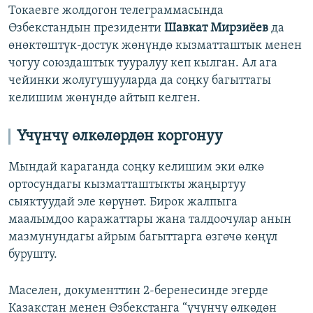
Токаевге жолдогон телеграммасында
Өзбекстандын президенти
Шавкат Мирзиёев
да
өнөктөштүк-достук жөнүндө кызматташтык менен
чогуу союздаштык тууралуу кеп кылган. Ал ага
чейинки жолугушууларда да соңку багыттагы
келишим жөнүндө айтып келген.
Үчүнчү өлкөлөрдөн коргонуу
Мындай караганда соңку келишим эки өлкө
ортосундагы кызматташтыкты жаңыртуу
сыяктуудай эле көрүнөт. Бирок жалпыга
маалымдоо каражаттары жана талдоочулар анын
мазмунундагы айрым багыттарга өзгөчө көңүл
бурушту.
Маселен, документтин 2-беренесинде эгерде
Казакстан менен Өзбекстанга “үчүнчү өлкөдөн