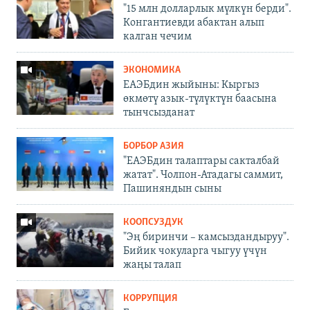
"15 млн долларлык мүлкүн берди".
Конгантиевди абактан алып
калган чечим
ЭКОНОМИКА
ЕАЭБдин жыйыны: Кыргыз
өкмөтү азык-түлүктүн баасына
тынчсызданат
БОРБОР АЗИЯ
"ЕАЭБдин талаптары сакталбай
жатат". Чолпон-Атадагы саммит,
Пашиняндын сыны
КООПСУЗДУК
"Эң биринчи – камсыздандыруу".
Бийик чокуларга чыгуу үчүн
жаңы талап
КОРРУПЦИЯ