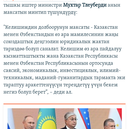
тышкы иштер министри
Мухтар Тлеуберди
анын
максатын минтип түшүндүрдү:
"Келишимдин долбоорунун максаты - Казакстан
менен Өзбекстандын өз ара мамилесинин жаңы
союздаштык деңгээлин юридикалык жактан
тариздөө болуп саналат. Келишим өз ара пайдалуу
кызматташтыкты жана Казакстан Республикасы
менен Өзбекстан Республикасынын ортосунда
саясий, экономикалык, инвестициялык, илимий-
техникалык, маданий-гуманитардык тармакта эки
тараптуу аракеттенүүсүн тереңдетүү үчүн бекем
негиз болуп берет”, – деди ал.