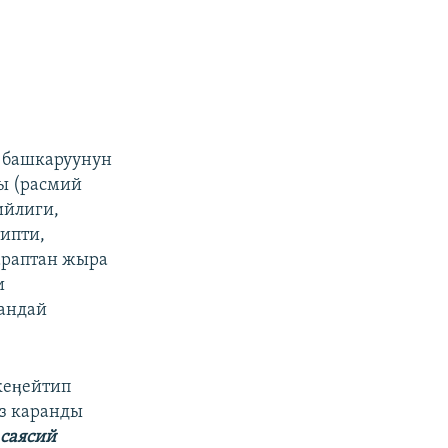
к башкаруунун
ы (расмий
ийлиги,
типти,
араптан жыра
и
гандай
кеӊейтип
өз каранды
 саясий