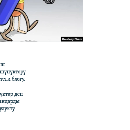
ыш
үшүнүктөрү
еги блогу.
үктөр деп
аандарды
улукту