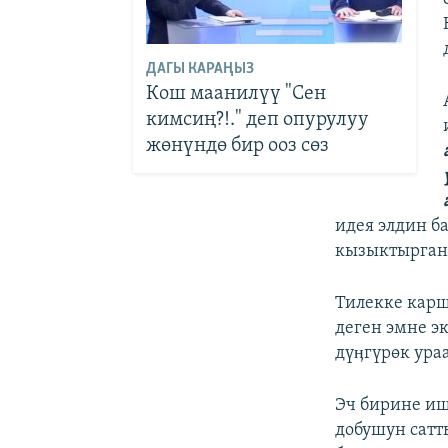
ДАГЫ КАРАҢЫЗ
Кош маанилүү "Сен
кимсиң?!." деп опурулуу
жөнүндө бир ооз сөз
идея элдин б
кызыктырган
Тилекке карш
деген эмне э
дүӊгүрөк ура
Эч бирине иш
добушун сатт