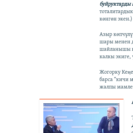
буйруктарды 
тоталитарды
көнгөн экен.)
Азыр көпчүлү
шары менен д
шайланышы к
калкы экиге, 
Жогорку Кеӊе
барса “кичи 
жалпы мамлек