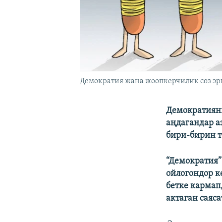
Демократия жана жоопкерчилик сөз эр
Демократиян
аңдагандар а
бири-бирин т
“Демократия”
ойлогондор к
бетке кармап
актаган саяс