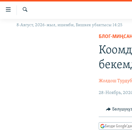
Линктер
Мазмунга
өтүңүз
Издөө
8-Август, 2026-жыл, ишемби, Бишкек убактысы 14:25
ЖАҢЫЛЫКТАР
Навигацияга
өтүңүз
БЛОГ-МИҢСА
КЫРГЫЗСТАН
Издөөгө
Коомд
ДҮЙНӨ
КЫРГЫЗСТАН
салыңыз
УКРАИНА
САЯСАТ
ДҮЙНӨ
бекем
АТАЙЫН ИЛИКТӨӨ
ЭКОНОМИКА
БОРБОР АЗИЯ
ТВ ПРОГРАММАЛАР
МАДАНИЯТ
Жолдош Турдуб
ПОДКАСТ
БҮГҮН АЗАТТЫКТА
28-Ноябрь, 202
ӨЗГӨЧӨ ПИКИР
ЭКСПЕРТТЕР ТАЛДАЙТ
Бөлүшүңү
БИЗ ЖАНА ДҮЙНӨ
ДАНИСТЕ
Бизди Google'д