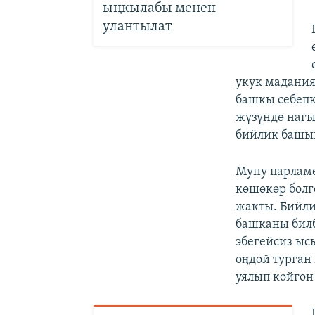
ыңкылабы менен
улантылат
укук маданият
башкы себепк
жүзүндө нагы
бийлик башын
Муну парламе
көшөкөр болг
жакты. Бийли
башканы билб
эбегейсиз ыс
оӊдой турган
уялып койгон 