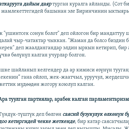
аткарууга дайым даяр
турган куралга айланды. (Сот б
к мамлекеттегидей башынан эле Биринчинин ыктыяр
к "ушинтсек сонун болот" деп ойлогон бир мандаттуу
алай чыр-чатактар чыккан. "Жаман да болсо биздин б
ерек" деп жаалдангандар элдин ыркын кетирип, бир
үчкө бөлүнүп калган учурлар болгон.
шке шайланып келгендер да ар кимиси өзүнүн тууга
мекенин” гана ойлоп, жек-жаатчыл, уруучул, жердеш
еттик мүдөөдөн жогору коюлуп калган.
Ара туулган партиялар, арабөк калган парламентаризм
Түндүк-түштүк деп бөлгөн
саясий бузукулук өлкөнүн б
доо кетиргидей чекке жеткенде
, бир катар саясатчыл
системаны куруу зарыл экен деп чыгышты. Мисалы, Ж