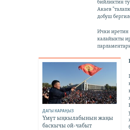
бийликтин ту
Акаев "талап
добуш бергиле
Ички иретин 
калайыкты ир
парламентар
ДАГЫ КАРАҢЫЗ
Үмүт ыңкылабынын жаңы
баскычы ой-чабыт