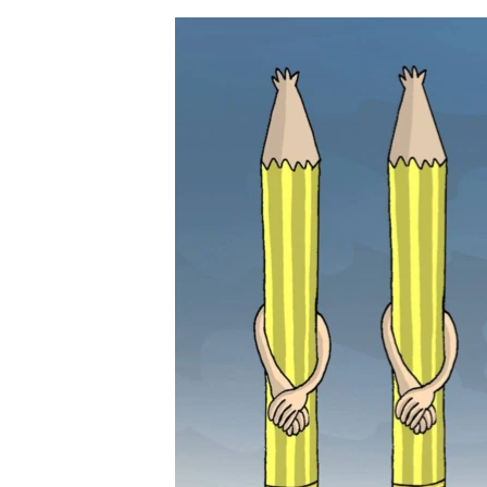
ЭЖЕ-СИҢДИЛЕР
АЗАТТЫК+
ЫҢГАЙСЫЗ СУРООЛОР