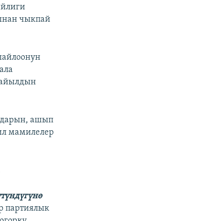
ийлиги
ынан чыкпай
 шайлоонун
ала
 айылдын
ндарын, ашып
чил мамилелер
үтүндүгүнө
ар партиялык
огорку