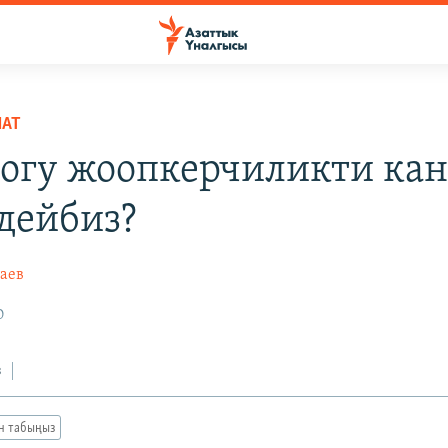
НАТ
огу жоопкерчиликти ка
дейбиз?
аев
0
з
ан табыңыз