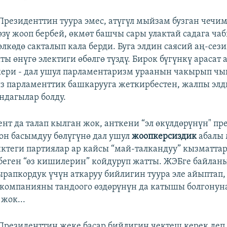
Президенттин туура эмес, атүгүл мыйзам бузган чечи
өзү жооп бербей, өкмөт башчы сары улактай садага ча
өлкөдө сакталып кала берди. Буга элдин саясий аң-се
ы өнүгө электиги өбөлгө түздү. Бирок бүгүнкү арасат 
ери - дал ушул парламентаризм ураанын чакырып чы
з парламенттик башкарууга жеткирбестен, жалпы элд
дагылар болду.
нт да талап кылган жок, анткени “эл өкүлдөрүнүн" пр
он басымдуу бөлүгүнө дал ушул
жоопкерсиздик
абалы
ктеги партиялар ар кайсы “май-талкандуу” кызматта
еген “өз кишилерин” койдуруп жатты. ЖЭБге байла
ырапкордук үчүн аткаруу бийлигин туура эле айыптап,
 компанияны тандоого өздөрүнүн да катышы болгонуна
жок...
Президенттин жеке басар бийлигин чектеш керек де