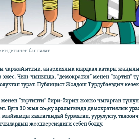
киндигинен башталат.
ы чаржайыттык, анархиялык кырдаал катары жаңыл
з эмес. Чын-чынында, “демократия” менен “тартип” т
олуктап турат. Публицист Жолдош Турдубаевдин кезект
 менен “тартипти” бири-бирин жокко чыгарган түшүн
өп. Буга 30 жыл соӊку аралыгында демократиялык ур
, мыйзамды каалагандай бурмалап, уурулукту, талоонч
атчылардын жоопкерсиздиги себеп болду.