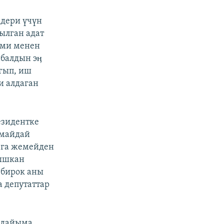
мдери үчүн
былган адат
зими менен
абалдын эӊ
гып, иш
и алдаган
езидентке
 майдай
рга жемейден
нышкан
 бирок аны
 депутаттар
п дайыма