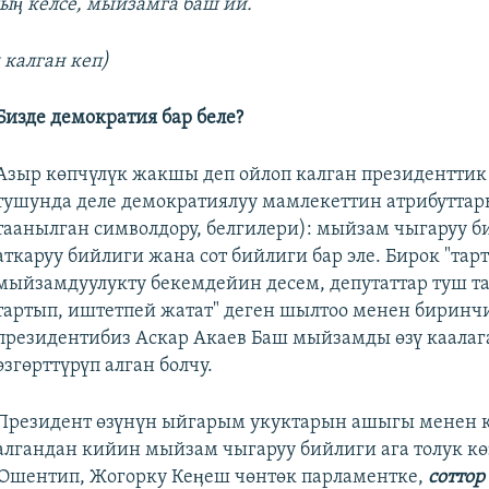
ӊ келсе, мыйзамга баш ий.
калган кеп)
Бизде демократия бар беле?
Азыр көпчүлүк жакшы деп ойлоп калган президентти
тушунда деле демократиялуу мамлекеттин атрибуттар
таанылган символдору, белгилери): мыйзам чыгаруу б
аткаруу бийлиги жана сот бийлиги бар эле. Бирок "тар
мыйзамдуулукту бекемдейин десем, депутаттар туш т
тартып, иштетпей жатат" деген шылтоо менен биринч
президентибиз Аскар Акаев Баш мыйзамды өзү каала
өзгөрттүрүп алган болчу.
Президент өзүнүн ыйгарым укуктарын ашыгы менен 
алгандан кийин мыйзам чыгаруу бийлиги ага толук к
 Ошентип, Жогорку Кеӊеш чөнтөк парламентке,
соттор