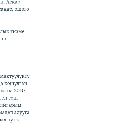
н. Аскар
саңар, ошого
ялык тизме
нан
лмактуулукту
да кошулган
 жана 2010-
ен соң,
н ыйгарым
емдеп алууга
ыл нукта