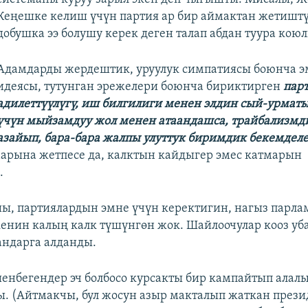
Кеңешке келиш үчүн партия ар бир аймактан жетиштү
добушка ээ болушу керек деген талап абдан туура коюл
Адамдарды жердештик, уруулук симпатиясы боюнча э
идеясы, тутунган эрежелери боюнча бириктирген
пар
адилеттүүлүгү, иш билгилиги менен элдин сый-урмат
үчүн мыйзамдуу жол менен атаандашса, трайбализмд
азайып, бара-бара жалпы улуттук биримдик бекемделе
аарына жетпесе да, калктын кайдыгер эмес катмарын
.
ы, партиялардын эмне үчүн керектигин, нагыз парл
кенин калың калк түшүнгөн жок. Шайлоочулар кооз уб
андарга алданды.
енбегендер эч болбосо курсакты бир кампайтып алалы
ы. (Айтмакчы, бул жосун азыр макталып жаткан през