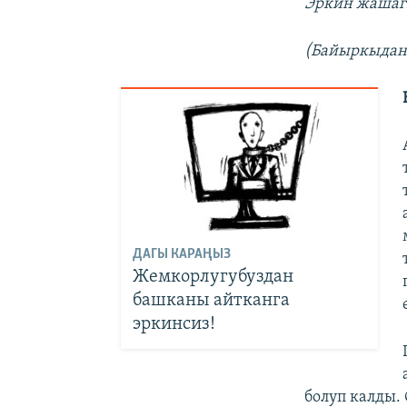
Эркин жашагы
(Байыркыдан 
ДАГЫ КАРАҢЫЗ
Жемкорлугубуздан
башканы айтканга
эркинсиз!
болуп калды.