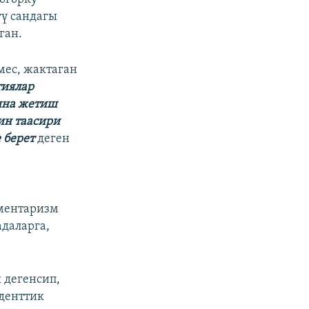
ү сандагы
ган.
мес, жактаган
тиялар
ына жетиш
ин таасири
 берет
деген
аментаризм
адаларга,
 дегенсип,
иденттик