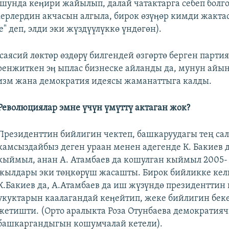
шунда кеӊири жайылып, далай чатактарга себеп болго
керлердин акчасын алгыла, бирок өзүӊөр кимди жакта
" деп, элди эки жүздүүлүккө үндөгөн).
саясий лөктөр өздөрү билгендей өзгөртө берген парти
енжиткен эӊ ыплас бизнеске айланды да, мунун айы
изм жана демократия идеясы жаманаттыга калды.
Революциялар эмне үчүн үмүттү актаган жок?
Президенттин бийлигин чектеп, башкаруудагы тең са
камсыздайбыз деген ураан менен адегенде К. Бакиев 
кыймыл, анан А. Атамбаев да кошулган кыймыл 2005-
жылдары эки төңкөрүш жасашты. Бирок бийликке келг
К.Бакиев да, А.Атамбаев да иш жүзүндө президентти
укуктарын каалагандай кеӊейтип, жеке бийлигин бек
жетишти. (Орто аралыкта Роза Отунбаева демократияч
башкаргандыгын кошумчалай кетели).