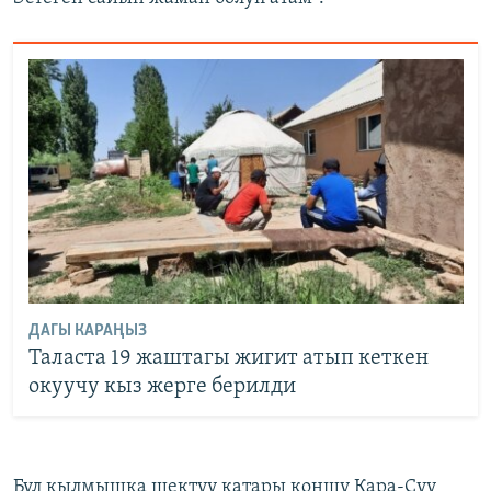
ДАГЫ КАРАҢЫЗ
Таласта 19 жаштагы жигит атып кеткен
окуучу кыз жерге берилди
Бул кылмышка шектүү катары коңшу Кара-Суу