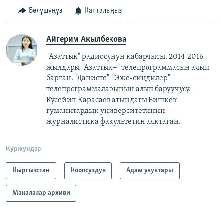
Бөлүшүңүз
Катталыңыз
Айгерим Акылбекова
"Азаттык" радиосунун кабарчысы. 2014-2016-
жылдары "Азаттык+" телепрограммасын алып
барган. "Данисте", "Эже-сиңдилер"
телепрограммаларынын алып баруучусу.
Кусейин Карасаев атындагы Бишкек
гуманитардык университетинин
журналистика факультетин аяктаган.
Куржундар
Кыргызстан
Коопсуздук
Адам укуктары
Макалалар архиви