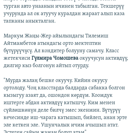
турган авто унаанын ичинен табылган. Текшерүү
учурунда ал ок атуучу куралдан жараат алып каза
тапканы аныкталган.
Маркум Жаңы-Жер айылындагы Тилемиш
Айтмамбетов атындагы орто мектептин
бүтүрүүчүсү. Ал кондитер болууну самачу. Класс
жетекчиси
Гүлмира Чомошева
окуучусун активдүү,
дилгир кыз болгонун айтып отурду.
"Мурда жалаң бешке окуучу. Кийин окуусу
ортолоду. Чоң класстарда балдарда сабакка болгон
кызыгуу азаят да, ошондон көрдүм. Коомдук
иштерге абдан активдүү катышчу. Ким менен
сүйлөшкөнүн деле билчү эмес экенмин. Бүтүрүү
кечесинде иш-чарага катышып, бийлеп, анан эрте
эле кеткен эле. Ушунчалык ичим ачышып атат.
Эстеген сайын жаман болуп атам".