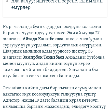
Ала качуу: иштебеген берене, кыйылган
өмүрлөр
Кыргызстанда бул кыздардын өмүрүнө кол салган
биринчи чуулгандуу учур эмес. Эки ай мурда 27
жаштагы
Айзада Канатбекова
никеге мажбурлап
тургузуу үчүн уурдалып, зордукталып өлтүрүлгөн.
Шаардык милиция адам уурдоого шектүү, 36
жаштагы
Замирбек Теңизбаев
Айзаданы футболка
менен муунтуп, андан кийин өзүнүн күрөө
тамырын кыйганын билдирген. Ушул тапта бул
окуя боюнча соттук жараян башталды.
Эки айдан кийин дагы бир кыздын өлүмү менен
аяктаган окуя коомчулуктун талкуусуна түштү.
Адистер, жашы 19 дагы баланын курал көтөрүп,
кылмышка барганы жазасыздык, өлкөдөгү кооптуу