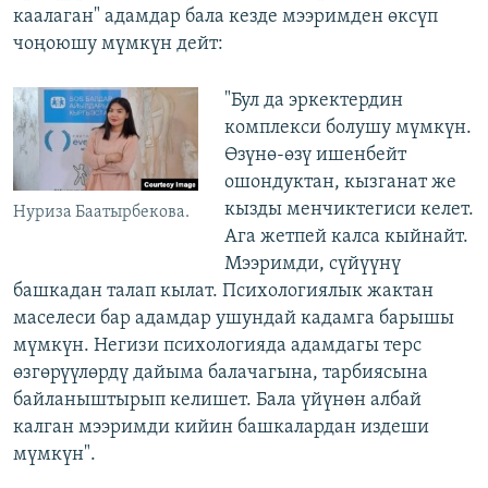
каалаган" адамдар бала кезде мээримден өксүп
чоңоюшу мүмкүн дейт:
"Бул да эркектердин
комплекси болушу мүмкүн.
Өзүнө-өзү ишенбейт
ошондуктан, кызганат же
кызды менчиктегиси келет.
Нуриза Баатырбекова.
Ага жетпей калса кыйнайт.
Мээримди, сүйүүнү
башкадан талап кылат. Психологиялык жактан
маселеси бар адамдар ушундай кадамга барышы
мүмкүн. Негизи психологияда адамдагы терс
өзгөрүүлөрдү дайыма балачагына, тарбиясына
байланыштырып келишет. Бала үйүнөн албай
калган мээримди кийин башкалардан издеши
мүмкүн".