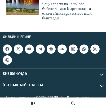
Чоң-Кара жана Таш-Төбө:
Өзбекстандан Кыргызстанга
өткөн айылдарда каттоо иши
башталды
ОНЛАЙН ШЕРИНЕ
БИЗ ЖӨНҮНДӨ
"АЗАТТЫКТЫН" САНДЫГЫ
Азаттык үналгысы © 2026 RFE/RL, Inc. Бардык укуктар
корголгон.