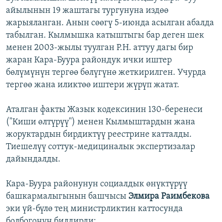
айылынын 19 жаштагы тургунуна издөө
жарыяланган. Анын сөөгү 5-июнда асылган абалда
табылган. Кылмышка катыштыгы бар деген шек
менен 2003-жылы туулган Р.Н. аттуу дагы бир
жаран Кара-Буура райондук ички иштер
бөлүмүнүн тергөө бөлүгүнө жеткирилген. Учурда
тергөө жана иликтөө иштери жүрүп жатат.
Аталган факты Жазык кодексинин 130-беренеси
("Киши өлтүрүү") менен Кылмыштардын жана
жоруктардын бирдиктүү реестрине катталды.
Тиешелүү соттук-медициналык экспертизалар
дайындалды.
Кара-Буура районунун социалдык өнүктүрүү
башкармалыгынын башчысы
Элмира Раимбекова
эки үй-бүлө тең министрликтин каттосунда
болбогонун билдирди: