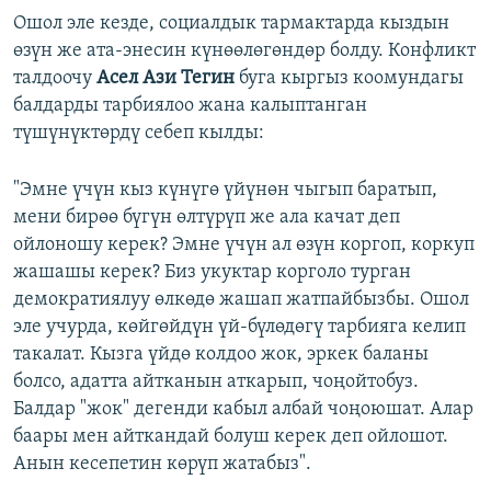
Ошол эле кезде, социалдык тармактарда кыздын
өзүн же ата-энесин күнөөлөгөндөр болду. Конфликт
талдоочу
Асел Ази Тегин
буга кыргыз коомундагы
балдарды тарбиялоо жана калыптанган
түшүнүктөрдү себеп кылды:
"Эмне үчүн кыз күнүгө үйүнөн чыгып баратып,
мени бирөө бүгүн өлтүрүп же ала качат деп
ойлоношу керек? Эмне үчүн ал өзүн коргоп, коркуп
жашашы керек? Биз укуктар корголо турган
демократиялуу өлкөдө жашап жатпайбызбы. Ошол
эле учурда, көйгөйдүн үй-бүлөдөгү тарбияга келип
такалат. Кызга үйдө колдоо жок, эркек баланы
болсо, адатта айтканын аткарып, чоңойтобуз.
Балдар "жок" дегенди кабыл албай чоңоюшат. Алар
баары мен айткандай болуш керек деп ойлошот.
Анын кесепетин көрүп жатабыз".