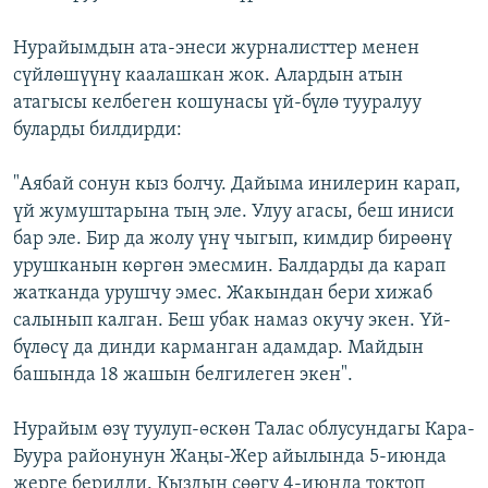
Нурайымдын
ата-энеси журналисттер менен
сүйлөшүүнү каалашкан жок. Алардын атын
атагысы келбеген кошунасы үй-бүлө тууралуу
буларды билдирди:
"Аябай сонун кыз болчу. Дайыма инилерин карап,
үй жумуштарына тың эле. Улуу агасы, беш иниси
бар эле. Бир да жолу үнү чыгып, кимдир бирөөнү
урушканын көргөн эмесмин. Балдарды да карап
жатканда урушчу эмес. Жакындан бери хижаб
салынып калган. Беш убак намаз окучу экен. Үй-
бүлөсү да динди карманган адамдар. Майдын
башында 18 жашын белгилеген экен".
Нурайым өзү туулуп-өскөн Талас облусундагы Кара-
Буура районунун Жаңы-Жер айылында 5-июнда
жерге берилди. Кыздын сөөгү 4-июнда токтоп