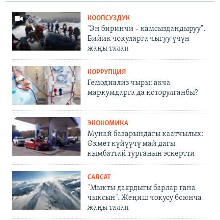
КООПСУЗДУК
"Эң биринчи – камсыздандыруу".
Бийик чокуларга чыгуу үчүн
жаңы талап
КОРРУПЦИЯ
Гемодиализ чыры: акча
маркумдарга да которулганбы?
ЭКОНОМИКА
Мунай базарындагы каатчылык:
Өкмөт күйүүчү май дагы
кымбаттай турганын эскертти
САЯСАТ
"Мыкты даярдыгы барлар гана
чыксын". Жеңиш чокусу боюнча
жаңы талап