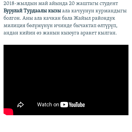
2018-жылдын май айында 20 жаштагы студент
Бурулай Турдаалы кызы
ала качуунун курмандыгы
болгон. Аны ала качкан бала Жайыл райондук
милиция бөлүмүнүн ичинде бычактап өлтүрүп,
андан кийин өз жанын кыюуга аракет кылган.