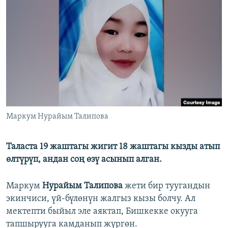
ОНЛАЙН ШЕРИНЕ
ЭЖЕ-СИҢДИЛЕР
АЗАТТЫК+
ЫҢГАЙСЫЗ СУРООЛОР
ЭЕ/АРнун бардык сайттары
Маркум Нурайым Талипова
Таласта 19 жаштагы жигит 18 жаштагы кызды атып
өлтүрүп, андан соң өзү асынып алган.
Маркум
Нурайым Талипова
жети бир туугандын
экинчиси, үй-бүлөнүн жалгыз кызы болчу. Ал
мектепти быйыл эле аяктап, Бишкекке окууга
тапшырууга камданып жүргөн.