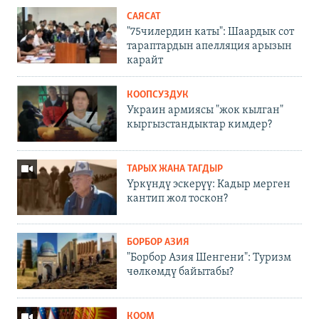
САЯСАТ
"75чилердин каты": Шаардык сот
тараптардын апелляция арызын
карайт
КООПСУЗДУК
Украин армиясы "жок кылган"
кыргызстандыктар кимдер?
ТАРЫХ ЖАНА ТАГДЫР
Үркүндү эскерүү: Кадыр мерген
кантип жол тоскон?
БОРБОР АЗИЯ
"Борбор Азия Шенгени": Туризм
чөлкөмдү байытабы?
КООМ