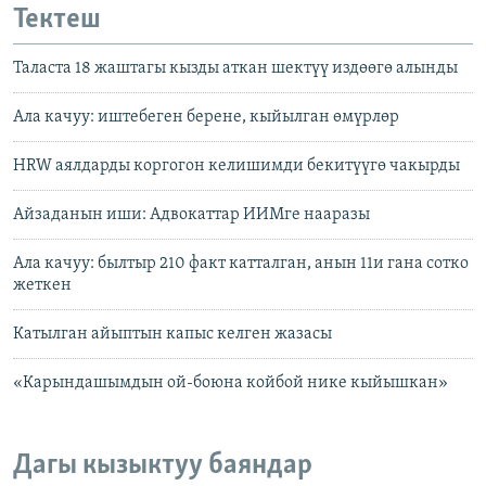
Тектеш
Таласта 18 жаштагы кызды аткан шектүү издөөгө алынды
Ала качуу: иштебеген берене, кыйылган өмүрлөр
HRW аялдарды коргогон келишимди бекитүүгө чакырды
Айзаданын иши: Адвокаттар ИИМге нааразы
Ала качуу: былтыр 210 факт катталган, анын 11и гана сотко
жеткен
Катылган айыптын капыс келген жазасы
«Карындашымдын ой-боюна койбой нике кыйышкан»
Дагы кызыктуу баяндар