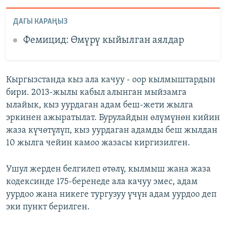
ДАГЫ КАРАҢЫЗ
Фемицид: Өмүрү кыйылган аялдар
Кыргызстанда кыз ала качуу - оор кылмыштардын
бири. 2013-жылы кабыл алынган мыйзамга
ылайык, кыз уурдаган адам беш-жети жылга
эркинен ажыратылат. Бурулайдын өлүмүнөн кийин
жаза күчөтүлүп, кыз уурдаган адамды беш жылдан
10 жылга чейин камоо жазасы киргизилген.
Ушул жерден белгилеп өтөлү, кылмыш жана жаза
кодексинде 175-беренеде ала качуу эмес, адам
уурдоо жана никеге тургузуу үчүн адам уурдоо деп
эки пункт берилген.​