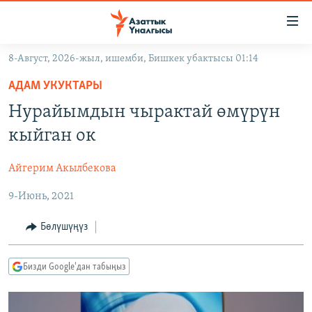
Линктер
Мазмунга
өтүңүз
8-Август, 2026-жыл, ишемби, Бишкек убактысы 01:14
Навигацияга
ЖАҢЫЛЫКТАР
өтүңүз
АДАМ УКУКТАРЫ
КЫРГЫЗСТАН
Издөөгө
Нурайымдын чырактай өмүрүн
салыңыз
ДҮЙНӨ
КЫРГЫЗСТАН
кыйган ок
УКРАИНА
САЯСАТ
ДҮЙНӨ
Айгерим Акылбекова
АТАЙЫН ИЛИКТӨӨ
ЭКОНОМИКА
БОРБОР АЗИЯ
9-Июнь, 2021
ТВ ПРОГРАММАЛАР
МАДАНИЯТ
ПОДКАСТ
БҮГҮН АЗАТТЫКТА
Бөлүшүңүз
ӨЗГӨЧӨ ПИКИР
ЭКСПЕРТТЕР ТАЛДАЙТ
Бизди Google'дан табыңыз
БИЗ ЖАНА ДҮЙНӨ
Русский
ДАНИСТЕ