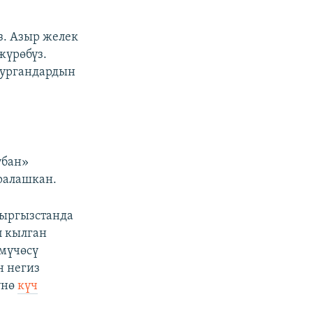
з. Азыр желек
жүрөбүз.
тургандардын
убан»
ралашкан.
Кыргызстанда
п кылган
мүчөсү
н негиз
үнө
күч