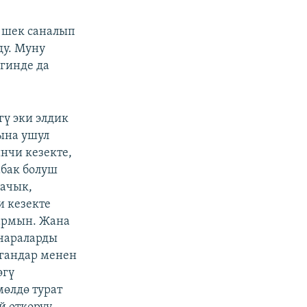
 шек саналып
ду. Муну
гинде да
гү эки элдик
ына ушул
инчи кезекте,
абак болуш
 ачык,
и кезекте
армын. Жана
-чараларды
гандар менен
өгү
мөлдө турат