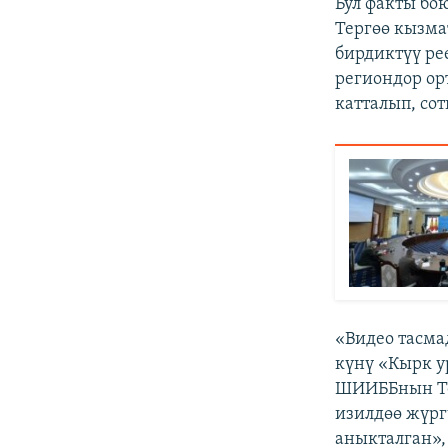
Бул факты б
Тергөө кызм
бирдиктүү ре
региондор ор
катталып, со
«Видео тасма
күнү «Кырк у
ШИИББнын Те
изилдөө жүрг
аныкталган»,