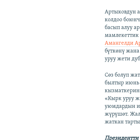
Артыковдун а
колдоо боюнч
басып алуу а
мамлекеттик
Амангелди Ар
бүткөнү жана
уруу жети д
Сөз болуп жа
былтыр июнь
кызматкерине
«Кырк уруу ж
уюмдардын и
жүрүшөт. Жал
жаткан тарты
Пр
езидентти