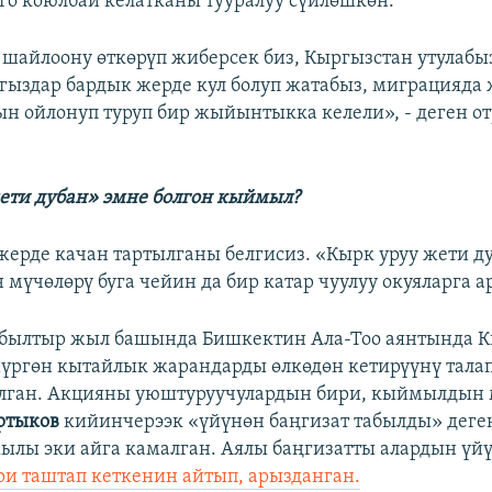
го коюлбай келатканы тууралуу сүйлөшкөн.
 шайлоону өткөрүп жиберсек биз, Кыргызстан утулабы
гыздар бардык жерде кул болуп жатабыз, миграцияда 
н ойлонуп туруп бир жыйынтыкка келели», - деген о
ети дубан»
эмне болгон кыймыл?
жерде качан тартылганы белгисиз. «Кырк уруу жети д
үчөлөрү буга чейин да бир катар чуулуу окуяларга а
 былтыр жыл башында Бишкектин Ала-Тоо аянтында 
ргөн кытайлык жарандарды өлкөдөн кетирүүнү тала
алган. Акцияны уюштуруучулардын бири, кыймылдын 
ртыков
кийинчерээк «үйүнөн баңгизат табылды» деге
ылы эки айга камалган. Аялы баңгизатты алардын үй
и таштап кеткенин айтып, арызданган.