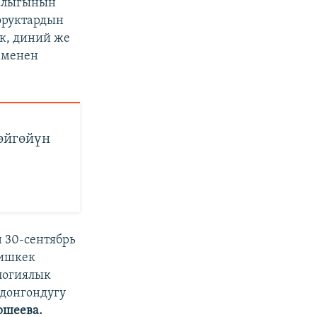
малыгынын
оруктардын
ук, диний же
 менен
өйгөйүн
 30-сентябрь
Бишкек
логиялык
лдонгондугу
ршеева.