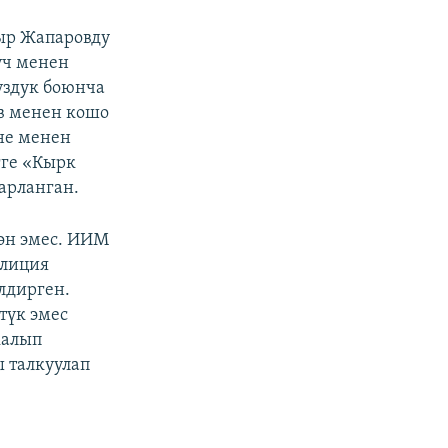
ыр Жапаровду
үч менен
уздук боюнча
в менен кошо
не менен
гге «Кырк
арланган.
өн эмес. ИИМ
лиция
лдирген.
түк эмес
калып
 талкуулап