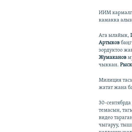
ИИМ кармалг
камакка алын
Ага ылайык,
Артыков
баңг
зордуктоо жа
Жумаканов
му
чыккан.
Рыск
Милиция тасм
жатат жана б
30-сентябрда
темасын, таг
видео тарага
чыгаруу, тыш