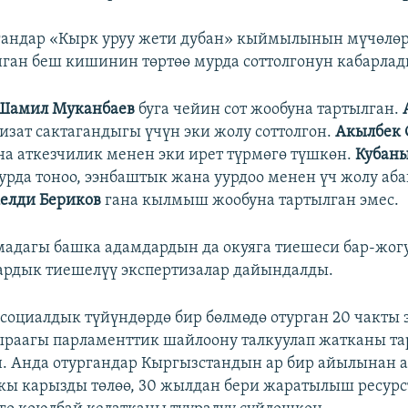
андар «Кырк уруу жети дубан» кыймылынын мүчөлөр
ган беш кишинин төртөө мурда соттолгонун кабарлад
Шамил Муканбаев
буга чейин сот жообуна тартылган.
изат сактагандыгы үчүн эки жолу соттолгон.
Акылбек 
на аткезчилик менен эки ирет түрмөгө түшкөн.
Кубан
рда тоноо, ээнбаштык жана уурдоо менен үч жолу аба
елди Бериков
гана кылмыш жообуна тартылган эмес.
адагы башка адамдардын да окуяга тиешеси бар-жог
ардык тиешелүү экспертизалар дайындалды.
 социалдык түйүндөрдө бир бөлмөдө отурган 20 чакты 
ыраагы парламенттик шайлоону талкуулап жатканы т
н. Анда отургандар Кыргызстандын ар бир айылынан
кы карызды төлөө, 30 жылдан бери жаратылыш ресур