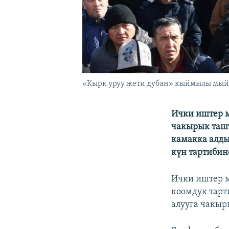
«Кырк уруу жети дубан» кыймылы мыйз
Ички иштер м
чакырык ташт
камакка алды
күн тартибин
Ички иштер м
коомдук тарт
алууга чакыр