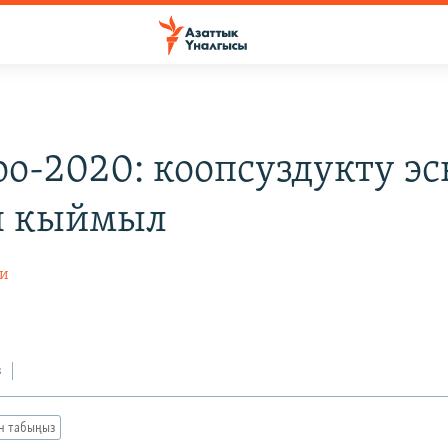
о-2020: коопсуздукту эс
н кыймыл
ди
0
з
ан табыңыз