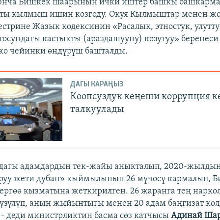
оюнча Бишкек шаарынын ички иштер башкы башкар
аты кылмыш ишин козгоду. Окуя Кылмыштар менен ж
естрине Жазык кодексинин «Расалык, этностук, улутт
тосундагы кастыкты (араздашууну) козутуу» беренеси
тко чейинки өндүрүш башталды.
ДАГЫ КАРАҢЫЗ
Коопсуздук кеңеши коррупция к
талкуулады
дагы адамдардын тек-жайы аныкталып, 2020-жылдын
руу жети дубан» кыймылынын 26 мүчөсү кармалып, 
ргөө кызматына жеткирилген. 26 жаранга тең нарко
үзүлүп, анын жыйынтыгы менен 20 адам баңгизат ко
 - деди министрликтин басма сөз катчысы
Адинай Ша