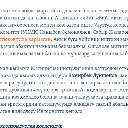
ты өткөн жылы март айында камактагы саясатчы Сад
а митингде да чыккан. Акциядан кийин «Бийликти к
ракети» беренеси менен козголгон иште Улуттук коопс
 комитет (УКМК) Каныбек Осмоналиев, Сабыр Жапаро
тыковду да кармаган
. Анын буга чейинки иштери эм
 качан абактан чыкканы беймаалым. Ошол эле митин
убан» кыймылынын башка да мүчөлөрү катышканы каб
ткан кыймыл Юстиция министрлигинен каттоодон өтк
 айында кыймылдын лидери
Замирбек Дүйшөнов
«ми
 пара сунуштаган» деп шек саналып кармалганын би
ети дубандын» мүчөлөрү ар кандай акцияларга, өкмөт
шин көзөмөлдөө боюнча талаш-талкууларга аралаша 
аң эркектердин катышуусунда өлкөдөгү саясий абалды
лган видеолору Интернетте көп эле.
 кооптондурган коопсуздук