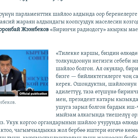
үнүн парламенттик шайлоо алдында оор беренелерге
ясий жараян алдындагы коопсуздук маселесин козго
оронбай Жээнбеков
«Биринчи радиодогу» акыркы мае
«Тилекке каршы, биздин өлкөдө
толкундоонун негизги себеби м
шайлоо болгон. Ал окуялар, бир
бизге — бийликтегилерге чоң с
керек. Ошондуктан, шайлоонун
адилеттүү, таза өтүшүнө биринч
мен, президент катары кызыкд
нбеков.
ушуга зарыл болгон бардык иш
мыйзам алкагында тиешелүү ор
з. Укук коргоо органдарынын шайлоо учурунда өлкөд
ктоо, чагымчылдыкка жол бербөө иштери өзгөчө көзө