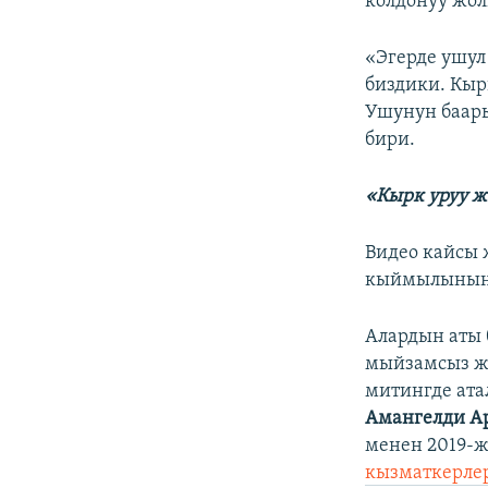
колдонуу жол
«Эгерде ушул
биздики. Кыр
Ушунун баары
бири.
«Кырк уруу ж
Видео кайсы 
кыймылынын м
Алардын аты
мыйзамсыз жү
митингде ат
Амангелди А
менен 2019-ж
кызматкерлер