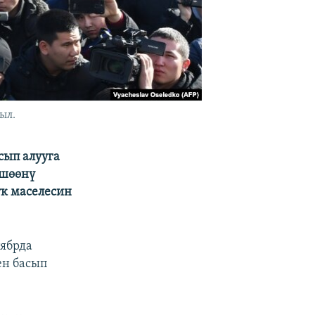
ыл.
сып алууга
ешөөнү
ук маселесин
тябрда
ен басып