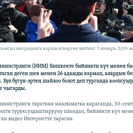
амсыз миграцияга каршы өткөргөн митинг. 7-январь, 2019-ж
инистрлиги (ИИМ) Бишкекте бийликти күч менен ба
аган деген шек менен 26 адамды кармап, алардын б
. Бул бүгүн-эртең шайлоо болот деп турганда коопсузд
е чыгарды.
инистрлиги тараткан маалыматка караганда, 30-сен
ипти туруксуздаштырууну пландап, бийликти күч мен
ган видео Интернетте тараган.