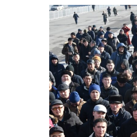
ЭЖЕ-СИҢДИЛЕР
АЗАТТЫК+
ЫҢГАЙСЫЗ СУРООЛОР