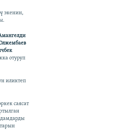
ү экенин,
ы.
Амангелди
Олжембаев
ычбек
кка отуруп
ун иликтеп
эркек саясат
артылган
 адамдарды
старын