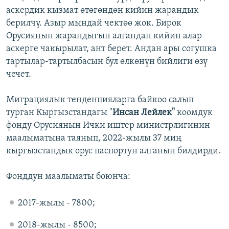
аскердик кызмат өтөгөндөн кийин жарандык
берилчү. Азыр мындай чектөө жок. Бирок
Орусиянын жарандыгын алгандан кийин алар
аскерге чакырылат, ант берет. Андан ары согушка
тартылар-тартылбасын бул өлкөнүн бийлиги өзү
чечет.
Миграциялык тенденцияларга байкоо салып
турган Кыргызстандагы "
Инсан Лейлек"
коомдук
фонду Орусиянын Ички иштер министрлигинин
маалыматына таянып, 2022-жылы 37 миң
кыргызстандык орус паспортун алганын билдирди.
Фонддун маалыматы боюнча:
2017-жылы - 7800;
2018-жылы - 8500;