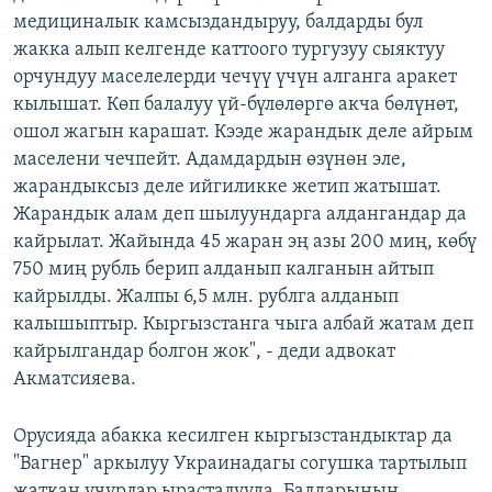
медициналык камсыздандыруу, балдарды бул
жакка алып келгенде каттоого тургузуу сыяктуу
орчундуу маселелерди чечүү үчүн алганга аракет
кылышат. Көп балалуу үй-бүлөлөргө акча бөлүнөт,
ошол жагын карашат. Кээде жарандык деле айрым
маселени чечпейт. Адамдардын өзүнөн эле,
жарандыксыз деле ийгиликке жетип жатышат.
Жарандык алам деп шылуундарга алдангандар да
кайрылат. Жайында 45 жаран эң азы 200 миң, көбү
750 миң рубль берип алданып калганын айтып
кайрылды. Жалпы 6,5 млн. рублга алданып
калышыптыр. Кыргызстанга чыга албай жатам деп
кайрылгандар болгон жок", - деди адвокат
Акматсияева.
Орусияда абакка кесилген кыргызстандыктар да
"Вагнер" аркылуу Украинадагы согушка тартылып
жаткан учурлар ырасталууда. Балдарынын