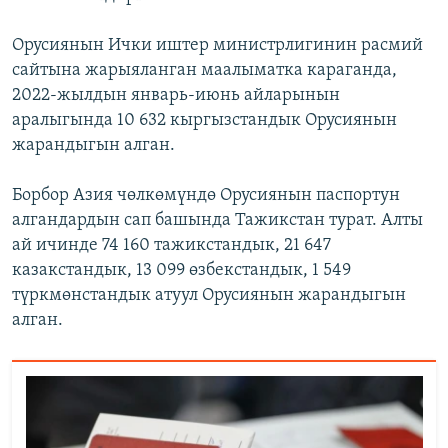
Орусиянын Ички иштер министрлигинин расмий
сайтына жарыяланган маалыматка караганда,
2022-жылдын январь-июнь айларынын
аралыгында 10 632 кыргызстандык Орусиянын
жарандыгын алган.
Борбор Азия чөлкөмүндө Орусиянын паспортун
алгандардын сап башында Тажикстан турат. Алты
ай ичинде 74 160 тажикстандык, 21 647
казакстандык, 13 099 өзбекстандык, 1 549
түркмөнстандык атуул Орусиянын жарандыгын
алган.