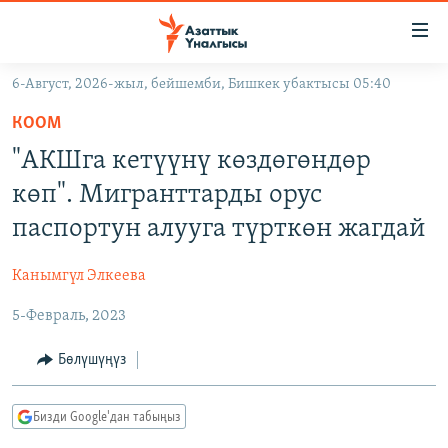
Линктер
Мазмунга
өтүңүз
6-Август, 2026-жыл, бейшемби, Бишкек убактысы 05:40
Навигацияга
ЖАҢЫЛЫКТАР
өтүңүз
КООМ
КЫРГЫЗСТАН
Издөөгө
"АКШга кетүүнү көздөгөндөр
салыңыз
ДҮЙНӨ
КЫРГЫЗСТАН
көп". Мигранттарды орус
УКРАИНА
САЯСАТ
ДҮЙНӨ
паспортун алууга түрткөн жагдай
АТАЙЫН ИЛИКТӨӨ
ЭКОНОМИКА
БОРБОР АЗИЯ
Канымгүл Элкеева
ТВ ПРОГРАММАЛАР
МАДАНИЯТ
5-Февраль, 2023
ПОДКАСТ
БҮГҮН АЗАТТЫКТА
ӨЗГӨЧӨ ПИКИР
ЭКСПЕРТТЕР ТАЛДАЙТ
Бөлүшүңүз
БИЗ ЖАНА ДҮЙНӨ
Русский
Бизди Google'дан табыңыз
ДАНИСТЕ