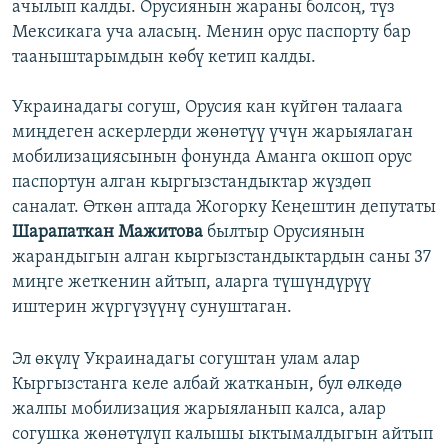
ачылып калды. Орусиянын жараны болсоң, түз
Мексикага уча аласың. Менин орус паспорту бар
тааныштарымдын көбү кетип калды.
Украинадагы согуш, Орусия кан күйгөн талаага
миңдеген аскерлерди жөнөтүү үчүн жарыялаган
мобилизациясынын фонунда Аманга окшоп орус
паспортун алган кыргызстандыктар жүздөп
саналат. Өткөн аптада Жогорку Кеңештин депутаты
Шарапаткан Мажитова
былтыр Орусиянын
жарандыгын алган кыргызстандыктардын саны 37
миңге жеткенин айтып, аларга түшүндүрүү
иштерин жүргүзүүнү сунуштаган.
Эл өкүлү Украинадагы согуштан улам алар
Кыргызстанга келе албай жатканын, бул өлкөдө
жалпы мобилизация жарыяланып калса, алар
согушка жөнөтүлүп калышы ыктымалдыгын айтып