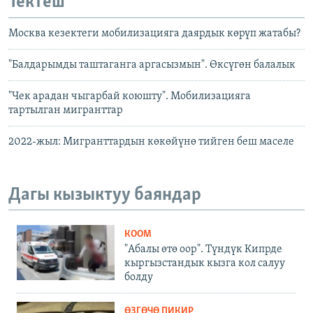
Тектеш
Москва кезектеги мобилизацияга даярдык көрүп жатабы?
"Балдарымды таштаганга аргасызмын". Өксүгөн балалык
"Чек арадан чыгарбай коюшту". Мобилизацияга
тартылган мигранттар
2022-жыл: Мигранттардын көкөйүнө тийген беш маселе
Дагы кызыктуу баяндар
КООМ
"Абалы өтө оор". Түндүк Кипрде
кыргызстандык кызга кол салуу
болду
ӨЗГӨЧӨ ПИКИР