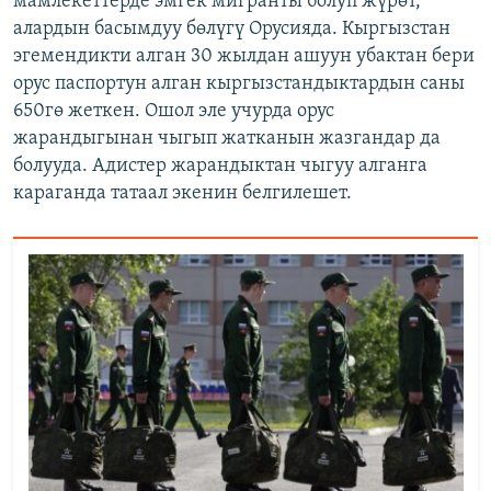
мамлекеттерде эмгек мигранты болуп жүрөт,
алардын басымдуу бөлүгү Орусияда. Кыргызстан
эгемендикти алган 30 жылдан ашуун убактан бери
орус паспортун алган кыргызстандыктардын саны
650гө жеткен. Ошол эле учурда орус
жарандыгынан чыгып жатканын жазгандар да
болууда. Адистер жарандыктан чыгуу алганга
караганда татаал экенин белгилешет.