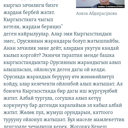
кыргыз элчилиги бизге
жардам бербей жатат.
Азиза Абдирасулова
Кыргызстанга чыгып
кетели, жардам бериңиз"
деген кайрылуулар. Алар эми Кыргызстандын
эмес, Орусиянын жарандары болуп жатышпайбы.
Анан элчилик эмне дейт, алардын укугун кандай
кылып коргойт? Экинчи тараптан менде башка
кыргызстандыктар Орусиянын жарандыгын алып
алышпасын, ойлонсун деген дагы ой келди.
Орусияда жарандык берүүнү өтө жөнөкөйлөтүп
койду, алар келечекти ойлонбой алып жатышат. Ал
боюнча Кыргызстанда бир дагы иш жүргүзүлбөй
жатат. Албай тургула, согушка алып кетүү
коркунучу бар дегенди карапайым эл кабыл албай
жатат. Жөлөк пул, жумуш орундарын, каттоого
турууну ойлонуп жатышат. Бул маселе мамлекеттик
деңгээлде чечилиши керек. Жогорку Кеңеш