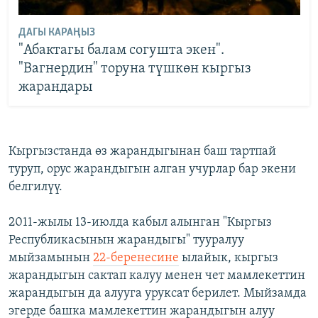
ДАГЫ КАРАҢЫЗ
"Абактагы балам согушта экен".
"Вагнердин" торуна түшкөн кыргыз
жарандары
Кыргызстанда өз жарандыгынан баш тартпай
туруп, орус жарандыгын алган учурлар бар экени
белгилүү.
2011-жылы 13-июлда кабыл алынган "Кыргыз
Республикасынын жарандыгы" тууралуу
мыйзамынын
22-беренесине
ылайык, кыргыз
жарандыгын сактап калуу менен чет мамлекеттин
жарандыгын да алууга уруксат берилет. Мыйзамда
эгерде башка мамлекеттин жарандыгын алуу