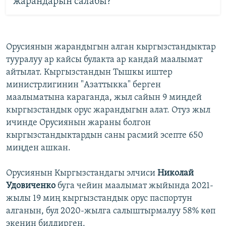
жарандарын салабы?
Орусиянын жарандыгын алган кыргызстандыктар
тууралуу ар кайсы булакта ар кандай маалымат
айтылат. Кыргызстандын Тышкы иштер
министрлигинин "Азаттыкка" берген
маалыматына караганда, жыл сайын 9 миңдей
кыргызстандык орус жарандыгын алат. Отуз жыл
ичинде Орусиянын жараны болгон
кыргызстандыктардын саны расмий эсепте 650
миңден ашкан.
Орусиянын Кыргызстандагы элчиси
Николай
Удовиченко
буга чейин маалымат жыйында 2021-
жылы 19 миң кыргызстандык орус паспортун
алганын, бул 2020-жылга салыштырмалуу 58% көп
экенин билдирген.