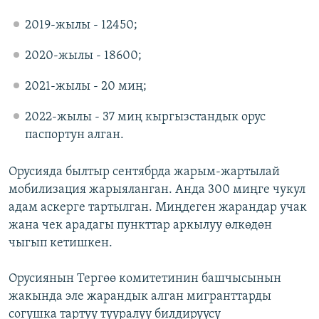
2019-жылы - 12450;
2020-жылы - 18600;
2021-жылы - 20 миң;
2022-жылы - 37 миң кыргызстандык орус
паспортун алган.
Орусияда былтыр сентябрда жарым-жартылай
мобилизация жарыяланган. Анда 300 миңге чукул
адам аскерге тартылган. Миңдеген жарандар учак
жана чек арадагы пункттар аркылуу өлкөдөн
чыгып кетишкен.
Орусиянын Тергөө комитетинин башчысынын
жакында эле жарандык алган мигранттарды
согушка тартуу тууралуу билдирүүсү