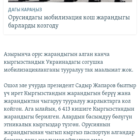
ДАГЫ КАРАҢЫЗ
Орусиядагы мобилизация кош жарандыгы
барларды козгоду
Азырынча орус жарандыгын алган канча
кыргызстандык Украинадагы согушка
мобилизацияланганы тууралуу так маалымат жок.
Ошол эле учурда президент Садыр Жапаров былтыр
үч ирет Кыргызстандын жарандыгын берүү жана
жарандыктан чыгаруу тууралуу жарлыктарга кол
койгон. Ага ылайык, 6 413 кишиге Кыргызстандын
жарандыгы берилген. Алардын басымдуу бөлүгүн
этникалык кыргыздар түзгөн. Орусиянын
жарандыгынан чыгып кыргыз паспортун алгандар