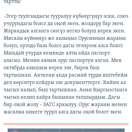
тартты:
-Эгер туулгандыгы тууралуу күбөлүгүңүз эски, союз
учурундагы болсо да оңой экен, жолдору бар экен.
Жарандык алганга сөзсүз негиз болуш керек экен.
Мисалы күйөөңүз же аялыңыз Орусиянын жараны
болуп, ортодо бала болсо дагы тезирээк алса болот.
Мындай учурда кеминде алты айда паспорт
аласыз. Менин аялым орус паспортун алган. Мен
октябрда алышым керек эле, бирок баш
тартышкан. Анткени анда расмий түрдө иштебейм
деп көрсөтүп койдум эле документтерге. Кийин ал
чыгып калып, баш тартышкан. Анан Кыргызстанга
чыгып келип кайра башынан тапшырдым. Дагы
бир оңой жолу - ЗАГС аркылуу. Орус жараны менен
жасалма никеге туруп алса дагы оңой болот экен.