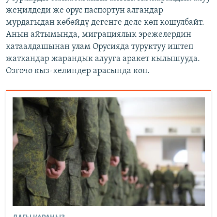
жеңилдеди же орус паспортун алгандар
мурдагыдан көбөйдү дегенге деле көп кошулбайт.
Анын айтымында, миграциялык эрежелердин
катаалдашынан улам Орусияда туруктуу иштеп
жаткандар жарандык алууга аракет кылышууда.
Өзгөчө кыз-келиндер арасында көп.