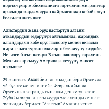
коргоочулар мобилизацияга тартылган мигранттар
арасында жардам сурап кайрылгандар көбөйгөнүн
белгилеп жатышат.
Адистердин жана орус паспортун алганы
аткандардын өздөрүнүн айтымында, жарандык
алгандардын көбү орус паспорту менен визасыз
кирип-чыга турган өлкөлөргө бет алууну көздөйт.
Негизги багыт катары Батыш өлкөлөрү каралган.
Мексика аркылуу Америкага кетүүнү максат
кылышат.
29 жаштагы
Аман
бир топ жылдан бери Орусияда
үй-бүлөсү менен иштейт. Февраль айында
Орусиянын жарандыгын алам деп күтүп жатат.
Жубайы жарандыкты мурда эле алгандыктан ага
жеңилдик берилет. "Азаттык" Аманды кепке