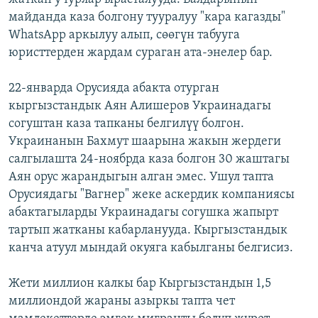
майданда каза болгону тууралуу "кара кагазды"
WhatsApp аркылуу алып, сөөгүн табууга
юристтерден жардам сураган ата-энелер бар.
22-январда Орусияда абакта отурган
кыргызстандык Аян Алишеров Украинадагы
согуштан каза тапканы белгилүү болгон.
Украинанын Бахмут шаарына жакын жердеги
салгылашта 24-ноябрда каза болгон 30 жаштагы
Аян орус жарандыгын алган эмес. Ушул тапта
Орусиядагы "Вагнер" жеке аскердик компаниясы
абактагыларды Украинадагы согушка жапырт
тартып жатканы кабарланууда. Кыргызстандык
канча атуул мындай окуяга кабылганы белгисиз.
Жети миллион калкы бар Кыргызстандын 1,5
миллиондой жараны азыркы тапта чет