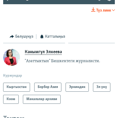
Түз линк
Бөлүшүңүз
Катталыңыз
Канымгүл Элкеева
"Азаттыктын" Бишкектеги журналисти.
Куржундар
Кыргызстан
Борбор Азия
Эркиндик
Эл үнү
Коом
Макалалар архиви