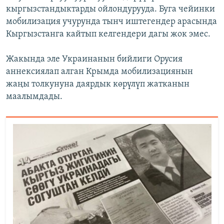
кыргызстандыктарды ойлондурууда. Буга чейинки
мобилизация учурунда тынч иштегендер арасында
Кыргызстанга кайтып келгендери дагы жок эмес.
Жакында эле Украинанын бийлиги Орусия
аннексиялап алган Крымда мобилизациянын
жаңы толкунуна даярдык көрүлүп жатканын
маалымдады.