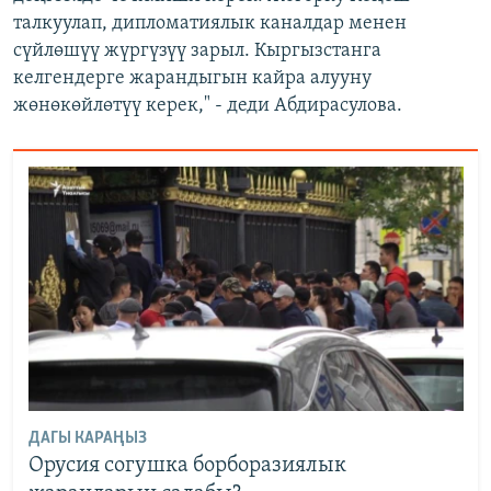
талкуулап, дипломатиялык каналдар менен
сүйлөшүү жүргүзүү зарыл. Кыргызстанга
келгендерге жарандыгын кайра алууну
жөнөкөйлөтүү керек," - деди Абдирасулова.
ДАГЫ КАРАҢЫЗ
Орусия согушка борборазиялык