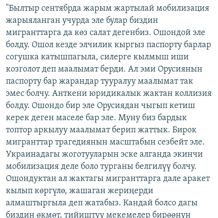
"Былтыр сентябрда жарым жартылай мобилизация
жарыяланган учурда эле булар биздин
мигранттарга да көз салат дегенбиз. Ошондой эле
болду. Ошол кезде элчилик кыргыз паспорту барлар
согушка катышпагыла, силерге кылмыш иши
козголот деп маалымат берди. Ал эми Орусиянын
паспорту бар жарандар тууралуу маалымат так
эмес болчу. Анткени юридикалык жактан коллизия
болду. Ошондо бир эле Орусиядан чыгып кетиш
керек деген маселе бар эле. Муну биз бардык
топтор аркылуу маалымат берип жаттык. Бирок
мигранттар трагедиянын масштабын сезбейт эле.
Украинадагы жоготууларын эске алганда экинчи
мобилизация деле боло турганы белгилүү болчу.
Ошондуктан ал жактагы мигранттарга дале аракет
кылып көргүлө, жашаган жериңерди
алмаштыргыла деп жатабыз. Кандай болсо дагы
биздин өкмөт, тийиштүү мекемелер бирөөнүн