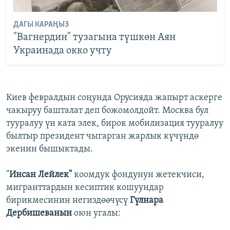
ДАГЫ КАРАҢЫЗ
"Вагнердин" тузагына түшкөн Аян
Украинада окко учту
Киев февралдын соңунда Орусияда жапырт аскерге
чакыруу башталат деп божомолдойт. Москва бул
тууралуу үн ката элек, бирок мобилизация тууралуу
былтыр президент чыгарган жарлык күчүндө
экенин бышыктады.
"
Инсан Лейлек"
коомдук фондунун жетекчиси,
мигранттардын кесиптик кошуундар
бирикмесинин негиздөөчүсү
Гүлнара
Дербишеванын
оюн угалы: