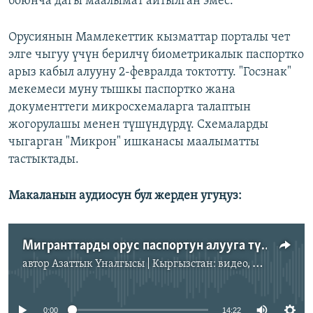
боюнча дагы маалымат айтылган эмес.
Орусиянын Мамлекеттик кызматтар порталы чет
элге чыгуу үчүн берилчү биометрикалык паспортко
арыз кабыл алууну 2-февралда токтотту. "Госзнак"
мекемеси муну тышкы паспортко жана
документтеги микросхемаларга талаптын
жогорулашы менен түшүндүрдү. Схемаларды
чыгарган "Микрон" ишканасы маалыматты
тастыктады.
Макаланын аудиосун бул жерден угуңуз:
Мигранттарды орус паспортун алууга түрткөн жагдай
автор
Азаттык Үналгысы | Кыргызстан: видео, фото, кабарлар
No media source currently available
0:00
14:22