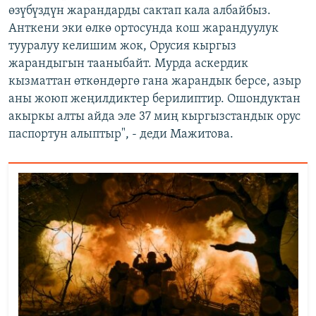
өзүбүздүн жарандарды сактап кала албайбыз.
Анткени эки өлкө ортосунда кош жарандуулук
тууралуу келишим жок, Орусия кыргыз
жарандыгын тааныбайт. Мурда аскердик
кызматтан өткөндөргө гана жарандык берсе, азыр
аны жоюп жеңилдиктер берилиптир. Ошондуктан
акыркы алты айда эле 37 миң кыргызстандык орус
паспортун алыптыр", - деди Мажитова.