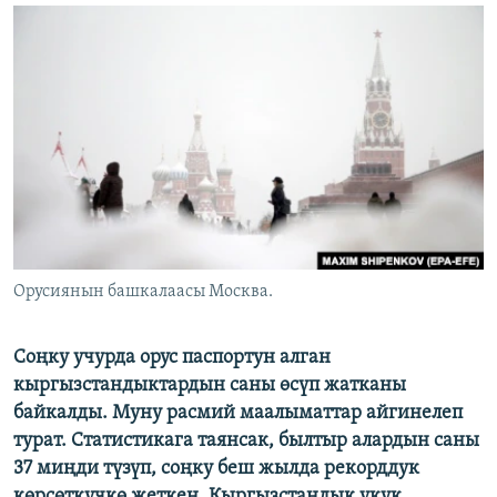
ОНЛАЙН ШЕРИНЕ
ЭЖЕ-СИҢДИЛЕР
АЗАТТЫК+
ЫҢГАЙСЫЗ СУРООЛОР
ЭЕ/АРнун бардык сайттары
Орусиянын башкалаасы Москва.
Соңку учурда орус паспортун алган
кыргызстандыктардын саны өсүп жатканы
байкалды. Муну расмий маалыматтар айгинелеп
турат. Статистикага таянсак, былтыр алардын саны
37 миңди түзүп, соңку беш жылда рекорддук
көрсөткүчкө жеткен.
Кыргызстандык укук