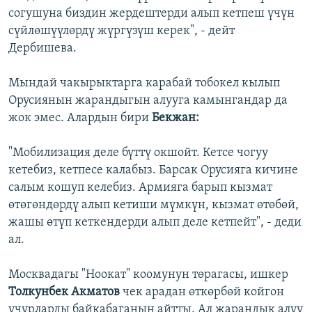
согушуна биздин жердештерди алып кетпеш үчүн
сүйлөшүүлөрдү жүргүзүш керек", - дейт
Дербишева.
Мындай чакырыктарга карабай тобокел кылып
Орусиянын жарандыгын алууга камынгандар да
жок эмес. Алардын бири
Бекжан:
"Мобилизация деле бүттү окшойт. Кетсе чогуу
кетебиз, кетпесе калабыз. Барсак Орусияга кичине
салым кошуп келебиз. Армияга барып кызмат
өтөгөндөрдү алып кетиши мүмкүн, кызмат өтөбөй,
жашы өтүп кеткендерди алып деле кетпейт", - деди
ал.
Москвадагы "Ноокат" коомунун төрагасы, ишкер
Толкунбек Акматов
чек арадан өткөрбөй койгон
учурларды байкабаганын айтты. Ал жарандык алуу