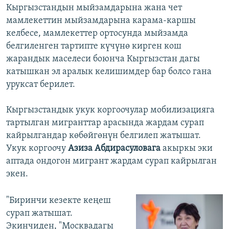
Кыргызстандын мыйзамдарына жана чет
мамлекеттин мыйзамдарына карама-каршы
келбесе, мамлекеттер ортосунда мыйзамда
белгиленген тартипте күчүнө кирген кош
жарандык маселеси боюнча Кыргызстан дагы
катышкан эл аралык келишимдер бар болсо гана
уруксат берилет.
Кыргызстандык укук коргоочулар мобилизацияга
тартылган мигранттар арасында жардам сурап
кайрылгандар көбөйгөнүн белгилеп жатышат.
Укук коргоочу
Азиза Абдирасуловага
акыркы эки
аптада ондогон мигрант жардам сурап кайрылган
экен.
"Биринчи кезекте кеңеш
сурап жатышат.
Экинчиден, "Москвадагы