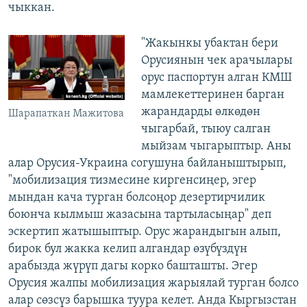
чыккан.
"Жакынкы убактан бери
Орусиянын чек арачылары
орус паспортун алган КМШ
мамлекеттеринен барган
жарандарды өлкөдөн
Шарапаткан Мажитова
чыгарбай, тыюу салган
мыйзам чыгарыптыр. Аны
алар Орусия-Украина согушуна байланыштырып,
"мобилизация тизмесине киргенсиңер, эгер
мындан кача турган болсоңор дезертирчилик
боюнча кылмыш жазасына тартыласыңар" деп
эскертип жатышыптыр. Орус жарандыгын алып,
бирок бул жакка келип алгандар өзүбүздүн
арабызда жүрүп дагы корко башташты. Эгер
Орусия жалпы мобилизация жарыялай турган болсо
алар сөзсүз барышка туура келет. Анда Кыргызстан