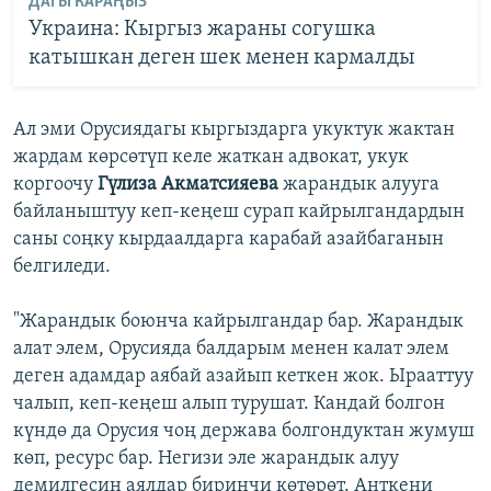
ДАГЫ КАРАҢЫЗ
Украина: Кыргыз жараны согушка
катышкан деген шек менен кармалды
Ал эми Орусиядагы кыргыздарга укуктук жактан
жардам көрсөтүп келе жаткан адвокат, укук
коргоочу
Гүлиза Акматсияева
жарандык алууга
байланыштуу кеп-кеңеш сурап кайрылгандардын
саны соңку кырдаалдарга карабай азайбаганын
белгиледи.
"Жарандык боюнча кайрылгандар бар. Жарандык
алат элем, Орусияда балдарым менен калат элем
деген адамдар аябай азайып кеткен жок. Ырааттуу
чалып, кеп-кеңеш алып турушат. Кандай болгон
күндө да Орусия чоң держава болгондуктан жумуш
көп, ресурс бар. Негизи эле жарандык алуу
демилгесин аялдар биринчи көтөрөт. Анткени