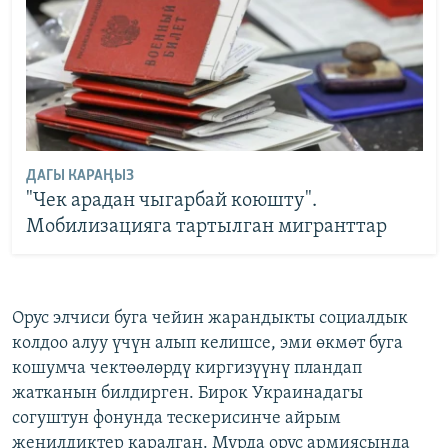
ДАГЫ КАРАҢЫЗ
"Чек арадан чыгарбай коюшту".
Мобилизацияга тартылган мигранттар
Орус элчиси буга чейин жарандыкты социалдык
колдоо алуу үчүн алып келишсе, эми өкмөт буга
кошумча чектөөлөрдү киргизүүнү пландап
жатканын билдирген. Бирок Украинадагы
согуштун фонунда тескерисинче айрым
жеңилдиктер каралган. Мурда орус армиясында