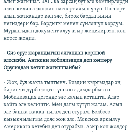
алып жатышат. ЗАГСка барсаң бүт эле кемпирлерди
алып келип алышкан паспорт алыш үчүн. Паспорт
алып жаткандар көп эле, бирок бардыгынын
негиздери бар. Бардыгы менен сүйлөшүп көрдүм.
Мурдагыдан документ алуу азыр жеңилирээк, көп
нерсе жеңил.
- Сиз орус жарандыгын алгандан коркпой
элесизби. Анткени мобилизация деп көптөрү
Орусиядан кетип жатышпайбы?
- Жок, бул жакта тыптынч. Биздин кыргыздар эң
биринчи дүрбөлөңгө түшкөн адамдарбыз го.
Мобилизация дегенде эле качып кетишти. Алар
кайта эле келишти. Мен дагы күтүп жатам. Алып
эле башка жакка чыгам деп отурам. Болбосо
кызыкчылыгым деле жок эле. Мексика аркылуу
Америкага кетебиз деп отурабыз. Азыр көп жолдор