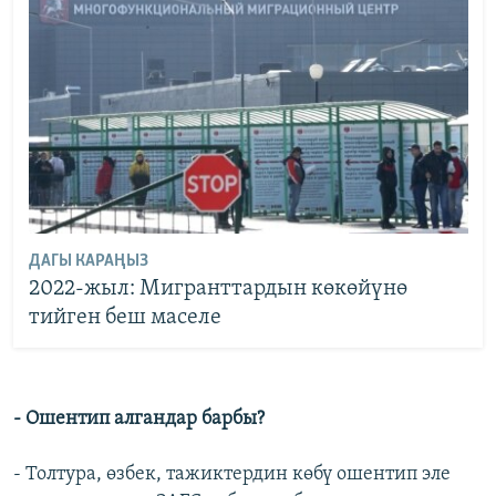
ДАГЫ КАРАҢЫЗ
2022-жыл: Мигранттардын көкөйүнө
тийген беш маселе
- Ошентип алгандар барбы?
- Толтура, өзбек, тажиктердин көбү ошентип эле