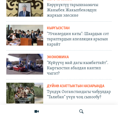
Көрүнүктүү тарыхнаамачы
Жаныбек Жакыпбековдун
жаркын элесине
КЫРГЫЗСТАН
"75чилердин каты": Шаардык сот
тараптардын апелляция арызын
карайт
ЭКОНОМИКА
"Күйүүчү май дагы кымбаттайт".
Кыргызстан абалдан кантип
чыгат?
ДҮЙНӨ АЗАТТЫКТЫН НАЗАРЫНДА
Түндүк Ооганстандагы чабуулдар
"Талибан" үчүн чоң сынообу?
ДҮЙНӨ АЗАТТЫКТЫН НАЗАРЫНДА