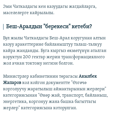
Эми Чаткалдагы кен казуудагы жагдайларга,
маселелерге кайрылалы.
Беш-Аралдын "берекеси" кетеби?
Бул жылы Чаткалдагы Беш-Арал коругунан алтын
казуу аракеттерине байланыштуу талаш-талкуу
кайра жанданды. Буга кыргыз өкмөтүнүн аталган
коруктун 200 гектар жерин трансформациялоого
жол ачкан токтому негизи болгон.
Министрлер кабинетинин төрагасы
Акылбек
Жапаров
кол койгон документте "Өзгөчө
корголуучу жаратылыш аймактарынын жерлери"
категориясынан "Өнөр жай, транспорт, байланыш,
энергетика, коргонуу жана башка багыттагы
жерлер" категориясына которулган.