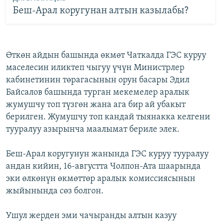
Беш-Арал коругунан алтын казылабы?
Өткөн айдын башында өкмөт Чаткалда ГЭС куруу
маселесин иликтеп чыгуу үчүн Министрлер
кабинетинин төрагасынын орун басары Эдил
Байсалов башында турган мекемелер аралык
жумушчу топ түзгөн жана ага бир ай убакыт
берилген. Жумушчу топ кандай тыянакка келгени
тууралуу азырынча маалымат бериле элек.
Беш-Арал коругунун жанында ГЭС куруу тууралуу
андан кийин, 16-августта Чолпон-Ата шаарында
эки өлкөнүн өкмөттөр аралык комиссиясынын
жыйынында сөз болгон.
Ушул жерден эми чачыранды алтын казуу