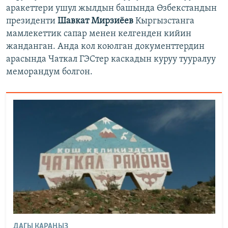
аракеттери ушул жылдын башында Өзбекстандын
президенти
Шавкат Мирзиёев
Кыргызстанга
мамлекеттик сапар менен келгенден кийин
жанданган. Анда кол коюлган документтердин
арасында Чаткал ГЭСтер каскадын куруу тууралуу
меморандум болгон.
ДАГЫ КАРАҢЫЗ