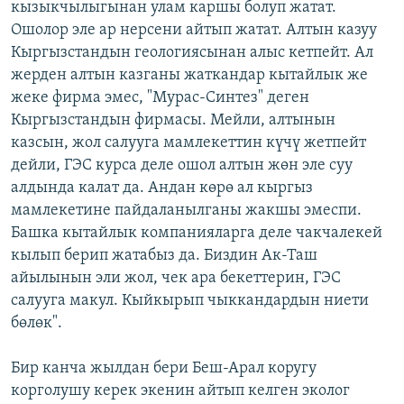
кызыкчылыгынан улам каршы болуп жатат.
Ошолор эле ар нерсени айтып жатат. Алтын казуу
Кыргызстандын геологиясынан алыс кетпейт. Ал
жерден алтын казганы жаткандар кытайлык же
жеке фирма эмес, "Мурас-Синтез" деген
Кыргызстандын фирмасы. Мейли, алтынын
казсын, жол салууга мамлекеттин күчү жетпейт
дейли, ГЭС курса деле ошол алтын жөн эле суу
алдында калат да. Андан көрө ал кыргыз
мамлекетине пайдаланылганы жакшы эмеспи.
Башка кытайлык компанияларга деле чакчалекей
кылып берип жатабыз да. Биздин Ак-Таш
айылынын эли жол, чек ара бекеттерин, ГЭС
салууга макул. Кыйкырып чыккандардын ниети
бөлөк".
Бир канча жылдан бери Беш-Арал коругу
корголушу керек экенин айтып келген эколог