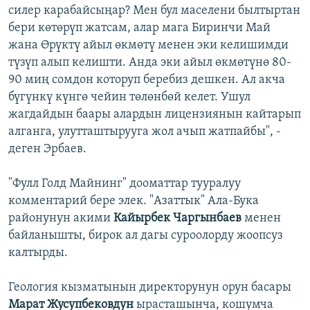
силер карабайсыңар? Мен бул маселени былтыртан
бери көтөрүп жатсам, алар мага Биринчи Май
жана Өрүктү айыл өкмөтү менен эки келишимди
түзүп алып келишти. Анда эки айыл өкмөтүнө 80-
90 миң сомдон которуп беребиз дешкен. Ал акча
бүгүнкү күнгө чейин төлөнбөй келет. Ушул
жагдайдын баары алардын лицензиянын кайтарып
алганга, улутташтырууга жол ачып жатпайбы", -
деген Эрбаев.
"Фулл Голд Майнинг" дооматтар тууралуу
комментарий бере элек. "Азаттык" Ала-Бука
районунун акими
Кайырбек Чаргынбаев
менен
байланышты, бирок ал дагы суроолорду жоопсуз
калтырды.
Геология кызматынын директорунун орун басары
Марат Жусупбековдун
ырасташынча, кошумча