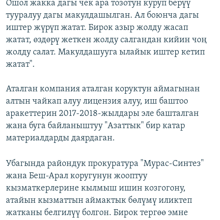
Ошол жакка дагы чек ара тозотун куруп берүү
тууралуу дагы макулдашылган. Ал боюнча дагы
иштер жүрүп жатат. Бирок азыр жолду жасап
жатат, өздөрү жеткен жолду салгандан кийин чоң
жолду салат. Макулдашууга ылайык иштер кетип
жатат".
Аталган компания аталган коруктун аймагынан
алтын чайкап алуу лицензия алуу, иш баштоо
аракеттерин 2017-2018-жылдары эле башталган
жана буга байланыштуу "Азаттык" бир катар
материалдарды даярдаган.
Убагында райондук прокуратура "Мурас-Синтез"
жана Беш-Арал коругунун жооптуу
кызматкерлерине кылмыш ишин козгогону,
атайын кызматтын аймактык бөлүмү иликтеп
жатканы белгилүү болгон. Бирок тергөө эмне