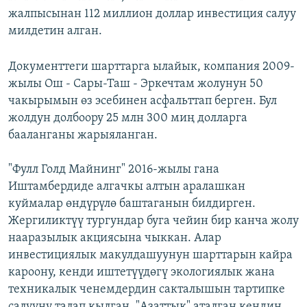
жалпысынан 112 миллион доллар инвестиция салуу
милдетин алган.
Документтеги шарттарга ылайык, компания 2009-
жылы Ош - Сары-Таш - Эркечтам жолунун 50
чакырымын өз эсебинен асфальттап берген. Бул
жолдун долбоору 25 млн 300 миң долларга
бааланганы жарыяланган.
"Фулл Голд Майнинг" 2016-жылы гана
Иштамбердиде алгачкы алтын аралашкан
куймалар өндүрүлө баштаганын билдирген.
Жергиликтүү тургундар буга чейин бир канча жолу
нааразылык акциясына чыккан. Алар
инвестициялык макулдашуунун шарттарын кайра
кароону, кенди иштетүүдөгү экологиялык жана
техникалык ченемдердин сакталышын тартипке
салууну талап кылган. "Азаттык" аталган кендин