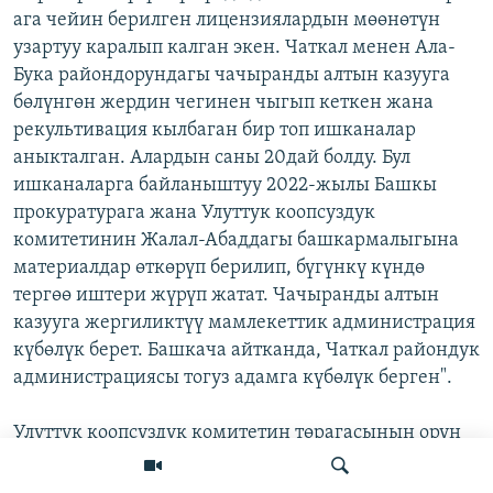
ага чейин берилген лицензиялардын мөөнөтүн
узартуу каралып калган экен. Чаткал менен Ала-
Бука райондорундагы чачыранды алтын казууга
бөлүнгөн жердин чегинен чыгып кеткен жана
рекультивация кылбаган бир топ ишканалар
аныкталган. Алардын саны 20дай болду. Бул
ишканаларга байланыштуу 2022-жылы Башкы
прокуратурага жана Улуттук коопсуздук
комитетинин Жалал-Абаддагы башкармалыгына
материалдар өткөрүп берилип, бүгүнкү күндө
тергөө иштери жүрүп жатат. Чачыранды алтын
казууга жергиликтүү мамлекеттик администрация
күбөлүк берет. Башкача айтканда, Чаткал райондук
администрациясы тогуз адамга күбөлүк берген".
Улуттук коопсуздук комитетин төрагасынын орун
басары
Тимур Шабданов
парламентте токой
чарбасындагы жоготууларга байланыштуу алты