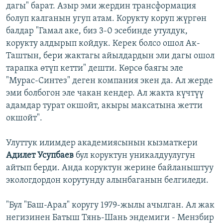
дагы" барат. Азыр эми жердин трансформация
болуп калганын угуп атам. Корукту коруп жүргөн
балдар "Гамал аке, биз 3-0 эсебинде утулдук,
корукту алдырып койдук. Керек болсо ошол Ак-
Таштын, бери жактагы айылдардын эли дагы ошол
тарапка өтүп кетти" дешти. Көрсө баягы эле
"Мурас-Синтез" деген компания экен да. Ал жерде
эми болбогон эле чакан кендер. Ал жакта күчтүү
адамдар турат окшойт, акыры максатына жетти
окшойт".
Улуттук илимдер академиясынын кызматкери
Адилет Усупбаев
бул коруктун уникалдуулугун
айтып берди. Анда коруктун жерине байланыштуу
экологдордон корутунду алынбаганын белгиледи.
"Бул "Баш-Арал" коругу 1979-жылы ачылган. Ал жак
негизинен Батыш Тянь-Шань эндемиги - Мензбир