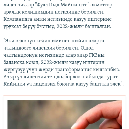
лицензиялар "Фулл Голд Майнингге" өкмөттөр
аралык келишимдин негизинде берилген.
Компанияга анын негизинде казуу иштерине
уруксат берүү былтыр, 2022-жылы башталган.
"Эки өлкөнүн келишиминен кийин аларга
чалындоого лицензия берилген. Ошол
чалгындоонун негизинде алар алар ГКЗны
баланска коюп, 2022-жылы казуу иштерин
жүргүзүү үчүн жерди трансформация кылганбыз.
Азыр үч лицензия тең долборлоо этабында турат.
Кийинки үч лицензия боюнча казуу баштала элек".