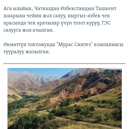
Ага ылайык, Чаткалдан Өзбекстандын Ташкент
шаарына чейин жол салуу, кыргыз-өзбек чек
арасында чек арачылар үчүн тозот куруу, ГЭС
салууга жол ачылган.
Өкмөттүн токтомунда "Мурас Синтез" компаниясы
тууралуу жазылган.