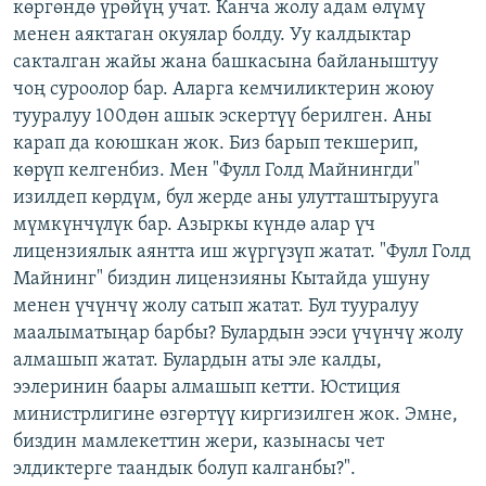
көргөндө үрөйүң учат. Канча жолу адам өлүмү
менен аяктаган окуялар болду. Уу калдыктар
сакталган жайы жана башкасына байланыштуу
чоң суроолор бар. Аларга кемчиликтерин жоюу
тууралуу 100дөн ашык эскертүү берилген. Аны
карап да коюшкан жок. Биз барып текшерип,
көрүп келгенбиз. Мен "Фулл Голд Майнингди"
изилдеп көрдүм, бул жерде аны улутташтырууга
мүмкүнчүлүк бар. Азыркы күндө алар үч
лицензиялык аянтта иш жүргүзүп жатат. "Фулл Голд
Майнинг" биздин лицензияны Кытайда ушуну
менен үчүнчү жолу сатып жатат. Бул тууралуу
маалыматыңар барбы? Булардын ээси үчүнчү жолу
алмашып жатат. Булардын аты эле калды,
ээлеринин баары алмашып кетти. Юстиция
министрлигине өзгөртүү киргизилген жок. Эмне,
биздин мамлекеттин жери, казынасы чет
элдиктерге таандык болуп калганбы?".