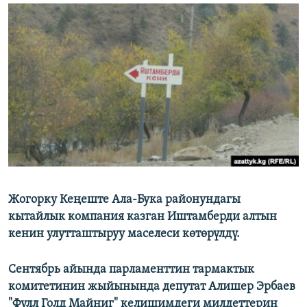
ОНЛАЙН ШЕРИНЕ
ЭЖЕ-СИҢДИЛЕР
АЗАТТЫК+
ЫҢГАЙСЫЗ СУРООЛОР
ЭЕ/АРнун бардык сайттары
Жогорку Ке
ң
еште
Ала
-
Бука
районундагы
кытайлык
компания
казган
Иштамберди
алтын
кенин
улутташтыруу
маселеси
к
ө
т
ө
р
ү
лд
ү
.
Сентябрь айында парламенттин тармактык
комитетинин жыйынында депутат Алишер Эрбаев
"Фулл Голд Майниг" келишимдеги милдеттерин