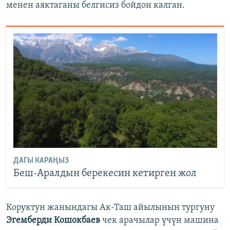
менен аяктаганы белгисиз бойдон калган.
ДАГЫ КАРАҢЫЗ
Беш-Аралдын берекесин кетирген жол
Коруктун жанындагы Ак-Таш айылынын тургуну
Эгемберди Кошокбаев
чек арачылар үчүн машина