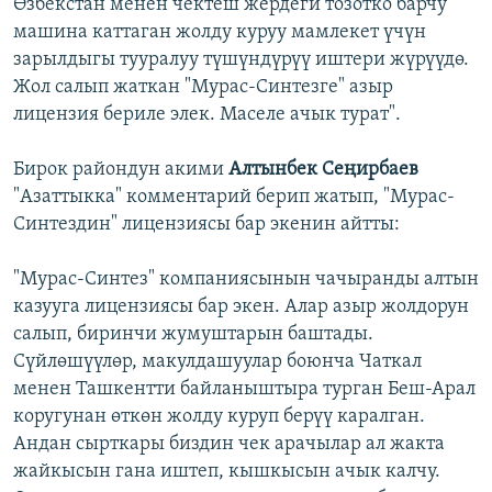
Өзбекстан менен чектеш жердеги тозотко барчу
машина каттаган жолду куруу мамлекет үчүн
зарылдыгы тууралуу түшүндүрүү иштери жүрүүдө.
Жол салып жаткан "Мурас-Синтезге" азыр
лицензия бериле элек. Маселе ачык турат".
Бирок райондун акими
Алтынбек Сеңирбаев
"Азаттыкка" комментарий берип жатып, "Мурас-
Синтездин" лицензиясы бар экенин айтты:
"Мурас-Синтез" компаниясынын чачыранды алтын
казууга лицензиясы бар экен. Алар азыр жолдорун
салып, биринчи жумуштарын баштады.
Сүйлөшүүлөр, макулдашуулар боюнча Чаткал
менен Ташкентти байланыштыра турган Беш-Арал
коругунан өткөн жолду куруп берүү каралган.
Андан сырткары биздин чек арачылар ал жакта
жайкысын гана иштеп, кышкысын ачык калчу.