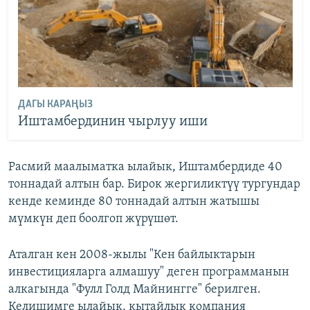
ДАГЫ КАРАҢЫЗ
Иштамбердинин чырлуу иши
Расмий маалыматка ылайык, Иштамбердиде 40
тоннадай алтын бар. Бирок жергиликтүү тургундар
кенде кеминде 80 тоннадай алтын жатышы
мүмкүн деп боолгоп жүрүшөт.
Аталган кен 2008-жылы "Кен байлыктарын
инвестицияларга алмашуу" деген программанын
алкагында "Фулл Голд Майнингге" берилген.
Келишимге ылайык, кытайлык компания