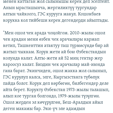
менен каттаган жол салынышы керек деп эсептейт.
Анын ырасташынча, жергиликтүү тургундар
алтын чайкоого, ГЭС курууга макул. Кошокбаев
корукка кол тийбеши керек дегендерди айыптады.
"Мен ошол чек арада чоңойгом. 2010-жылы ошол
чек арадан мени өзбек чек арачылары кармап
кетип, Ташкенттин атактуу таш түрмөсүндө бир ай
жатып чыккам. Корук жети ай бою Өзбекстандын
колунда калат. Алты-жети ай 52 миң гектар жер
кароосуз калат. Биздин чек арачылар май-июнда
гана барат. Экинчиден, ошол жакка жол салынып,
ГЭС курулуп калса, элге, Кыргызстанга түбөлүк
пайда болот. Корук деп көрбөгөн, билбегендер деле
айта берет. Корукту Өзбекстан 1973-жылы талашып,
алып кое турган болгондо, 1979-жылы түзүлгөн.
Ошол жерден эл көчүрүлгөн, Беш-Аралдын айыл
деген макамы бар. Эки-үч эле адамдын