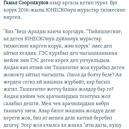
Гамал Сооронкулов
азыр аргасы кетип турат. Бул
корук 2016-жылы ЮНЕСКОнун мурастар тизмесине
кирген.
"Биз "Беш-Аралды канча коргодук. "Тийишпегиле,
ал деген ЮНЕСКОнун дүйнөлүк мурастар
тизмесине кирген корук, жөн корук" эмес деп
айтып келдик. ГЭС курабыз деп чыгышканынан
мейли эми ГЭС деген керек деп унчукпадым.
Андан көп өтпөй эле Ташкентке жол курабыз деген
жомокту айтып чыгышты. Ошол да болчу беле? Ал
жерден сегиз ай машина жүрбөйт, кар басып
жатат. Ташкентке жетчү башка жолдор бар го?
Андан кийин чек арачылардын тозотуна жол
салабыз дешти. Мен чек арачылардын көбүн
таанычу элем. Алар бизге машина жолдун деле
кереги жок, биз ат менен деле каттай беребиз
дешчү. Эгер жол ачылса ал жакка "ити дагы, кушу