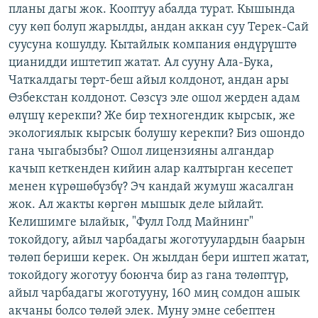
планы дагы жок. Кооптуу абалда турат. Кышында
суу көп болуп жарылды, андан аккан суу Терек-Сай
суусуна кошулду. Кытайлык компания өндүрүштө
цианидди иштетип жатат. Ал сууну Ала-Бука,
Чаткалдагы төрт-беш айыл колдонот, андан ары
Өзбекстан колдонот. Сөзсүз эле ошол жерден адам
өлүшү керекпи? Же бир техногендик кырсык, же
экологиялык кырсык болушу керекпи? Биз ошондо
гана чыгабызбы? Ошол лицензияны алгандар
качып кеткенден кийин алар калтырган кесепет
менен күрөшөбүзбү? Эч кандай жумуш жасалган
жок. Ал жакты көргөн мышык деле ыйлайт.
Келишимге ылайык, "Фулл Голд Майнинг"
токойдогу, айыл чарбадагы жоготуулардын баарын
төлөп бериши керек. Он жылдан бери иштеп жатат,
токойдогу жоготуу боюнча бир аз гана төлөптүр,
айыл чарбадагы жоготууну, 160 миң сомдон ашык
акчаны болсо төлөй элек. Муну эмне себептен