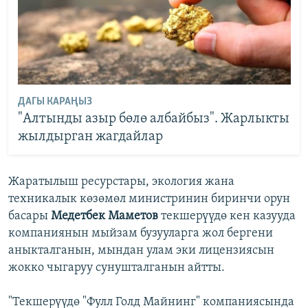
ДАГЫ КАРАҢЫЗ
"Алтынды азыр бөлө албайбыз". Жарлыкты
жылдырган жагдайлар
Жаратылыш ресурстары, экология жана
техникалык көзөмөл министринин биринчи орун
басары
Медетбек Маметов
текшерүүдө кен казууда
компаниянын мыйзам бузууларга жол бергени
аныкталганын, мындан улам эки лицензиясын
жокко чыгаруу сунушталганын айтты.
"Текшерүүдө "Фулл Голд Майнинг" компаниясында