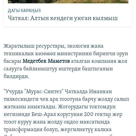
ДАГЫ КАРАҢЫЗ
Чаткал: Алтын кендеги уюган кылмыш
Жаратылыш ресурстары, экология жана
техникалык көзөмөл министринин биринчи орун
басары
Медетбек Маметов
аталган компания жол
салууга байланыштуу иштерди баштаганын
билдирди.
"Учурда "Мурас-Синтез" Чаткалда Иманкан
тилкесиндеги чек ара тозотуна барчу жолду салып
жатканы аныкталды. Жогорудагы токтомдун
негизинде Беш-Арал коругунан 200 гектар жер
тозот куруу жана жолду оңдоо максатында
трансформация болуп, жергиликтүү калкка