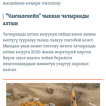
жагдайына кеңири токтололу.
"Чакчалекейи" чыккан чачыранды
алтын
Чачыранды алтын казуунун пайдасынан зыяны
көптүгү тууралуу талаш-талкуу токтобой келет.
Мындан улам өкмөт токтому менен чачыранды
алтын казууга 2020-жылы мораторий кирген.
Бирок ошол маалга чейин берилген
лицензиялардын мөөнөтүн узартуу каралып
калган.