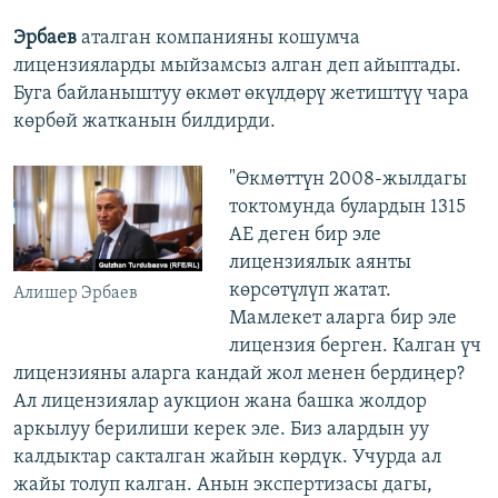
Эрбаев
аталган компанияны кошумча
лицензияларды мыйзамсыз алган деп айыптады.
Буга байланыштуу өкмөт өкүлдөрү жетиштүү чара
көрбөй жатканын билдирди.
"Өкмөттүн 2008-жылдагы
токтомунда булардын 1315
АЕ деген бир эле
лицензиялык аянты
көрсөтүлүп жатат.
Алишер Эрбаев
Мамлекет аларга бир эле
лицензия берген. Калган үч
лицензияны аларга кандай жол менен бердиңер?
Ал лицензиялар аукцион жана башка жолдор
аркылуу берилиши керек эле. Биз алардын уу
калдыктар сакталган жайын көрдүк. Учурда ал
жайы толуп калган. Анын экспертизасы дагы,