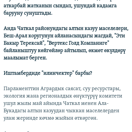
аткарбай жатканын сындап, ушундай кадамга
барууну cунуштады.
Анда Чаткал районундагы алтын казуу маселелери,
Беш-Арал коругунун айланасындагы жагдай, "Эти
Бакыр Терексай", "Вертекс Голд Компаниге"
байланыштуу к
ө
йг
ө
йл
ө
р
айтылып
,
ө
км
ө
т
ө
к
ү
лд
ө
р
ү
маалымат
берген
.
Иштамбердиде "илинчектер" барбы?
Парламенттин Агрардык саясат, суу ресурстары,
экология жана регионалдык өнүктүрүү комитети
ушул жылы май айында Чаткал менен Ала-
Букадагы алтын казуудан чыккан маселелерден
улам жеринде көчмө жыйын өткөргөн.