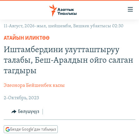
Линктер
Мазмунга
өтүңүз
11-Август, 2026-жыл, шейшемби, Бишкек убактысы 02:30
Навигацияга
ЖАҢЫЛЫКТАР
өтүңүз
АТАЙЫН ИЛИКТӨӨ
КЫРГЫЗСТАН
Издөөгө
Иштамбердини улутташтыруу
салыңыз
ДҮЙНӨ
КЫРГЫЗСТАН
талабы, Беш-Аралдын ойго салган
УКРАИНА
САЯСАТ
ДҮЙНӨ
тагдыры
АТАЙЫН ИЛИКТӨӨ
ЭКОНОМИКА
БОРБОР АЗИЯ
Элеонора Бейшенбек кызы
ТВ ПРОГРАММАЛАР
МАДАНИЯТ
2-Октябрь, 2023
ПОДКАСТ
БҮГҮН АЗАТТЫКТА
ӨЗГӨЧӨ ПИКИР
ЭКСПЕРТТЕР ТАЛДАЙТ
Бөлүшүңүз
БИЗ ЖАНА ДҮЙНӨ
Русский
Бизди Google'дан табыңыз
ДАНИСТЕ