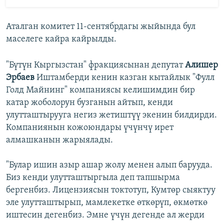
Аталган комитет 11-сентябрдагы жыйында бул
маселеге кайра кайрылды.
"Бүтүн Кыргызстан" фракциясынан депутат
Алишер
Эрбаев
Иштамберди кенин казган кытайлык "Фулл
Голд Майнинг" компаниясы келишимдин бир
катар жоболорун бузганын айтып, кенди
улутташтырууга негиз жетиштүү экенин билдирди.
Компаниянын кожоюндары үчүнчү ирет
алмашканын жарыялады.
"Булар ишин азыр ашар жолу менен алып барууда.
Биз кенди улутташтыргыла деп тапшырма
бергенбиз. Лицензиясын токтотуп, Кумтөр сыяктуу
эле улутташтырып, мамлекетке өткөрүп, өкмөткө
иштесин дегенбиз. Эмне үчүн дегенде ал жерди