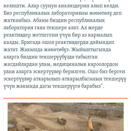
келишти. Алар суунун анализдерин алып келди.
Биз республикалык лабораторияны жөнөтөлү деп
жатканбыз. Абаны биздин республикалык
лаборатория гана текшере алат. Ал жерде
реактивдер жетпегени үчүн бир аз кармалып
калды. Бригада ошол реактивдерди дайындап
жатат. Жакында жөнөтөбүз. Жыйынтыгында
аларга биздин текшерүүбүздө табылган
жагдайлардан улам, медициналык кароолордон
улам аларга эскертүүлөр берилген. Ошо биз берген
эскертүүлөр аткарылып-аткарылбаганын текшерүү
үчүн жакында дагы текшерүүгө барабыз".