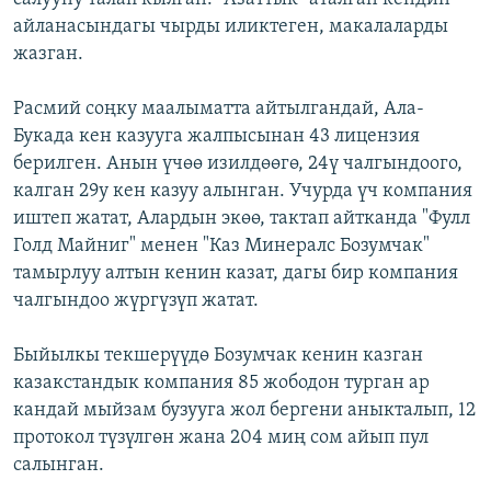
айланасындагы чырды иликтеген, макалаларды
жазган.
Расмий соңку маалыматта айтылгандай, Ала-
Букада кен казууга жалпысынан 43 лицензия
берилген. Анын үчөө изилдөөгө, 24ү чалгындоого,
калган 29у кен казуу алынган. Учурда үч компания
иштеп жатат, Алардын экөө, тактап айтканда "Фулл
Голд Майниг" менен "Каз Минералс Бозумчак"
тамырлуу алтын кенин казат, дагы бир компания
чалгындоо жүргүзүп жатат.
Быйылкы текшерүүдө Бозумчак кенин казган
казакстандык компания 85 жободон турган ар
кандай мыйзам бузууга жол бергени аныкталып, 12
протокол түзүлгөн жана 204 миң сом айып пул
салынган.