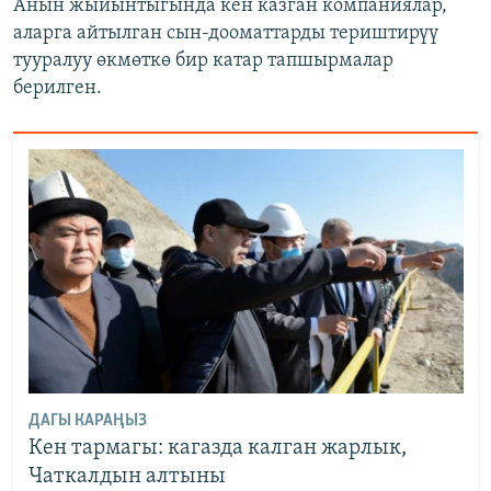
Анын жыйынтыгында кен казган компаниялар,
аларга айтылган сын-дооматтарды териштирүү
тууралуу өкмөткө бир катар тапшырмалар
берилген.
ДАГЫ КАРАҢЫЗ
Кен тармагы: кагазда калган жарлык,
Чаткалдын алтыны