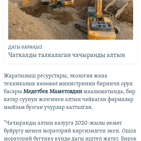
ДАГЫ КАРАҢЫЗ
Чаткалды талкалаган чачыранды алтын
Жаратылыш ресурстары, экология жана
техникалык көзөмөл министринин биринчи орун
басары
Медетбек Маметовдин
маалыматында, бир
катар суунун жээгинен алтын чайкаган фирмалар
мыйзам бузган учурлар катталган.
"Чачыранды алтын казууга 2020-жылы өкмөт
буйругу менен мораторий киргизилген экен. Ошол
мораторий бүгүнкү күндө дагы иштеп жатат. Бирок