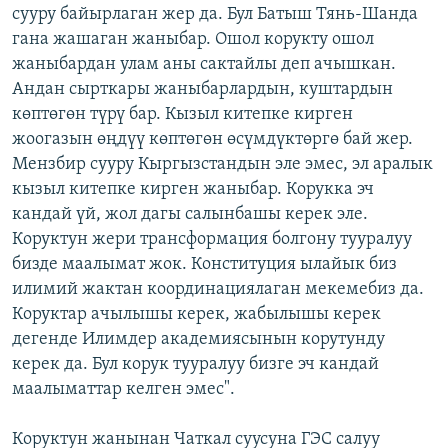
сууру байырлаган жер да. Бул Батыш Тянь-Шанда
гана жашаган жаныбар. Ошол корукту ошол
жаныбардан улам аны сактайлы деп ачышкан.
Андан сырткары жаныбарлардын, куштардын
көптөгөн түрү бар. Кызыл китепке кирген
жоогазын өңдүү көптөгөн өсүмдүктөргө бай жер.
Мензбир сууру Кыргызстандын эле эмес, эл аралык
кызыл китепке кирген жаныбар. Корукка эч
кандай үй, жол дагы салынбашы керек эле.
Коруктун жери трансформация болгону тууралуу
бизде маалымат жок. Конституция ылайык биз
илимий жактан координациялаган мекемебиз да.
Коруктар ачылышы керек, жабылышы керек
дегенде Илимдер академиясынын корутунду
керек да. Бул корук тууралуу бизге эч кандай
маалыматтар келген эмес".
Коруктун жанынан Чаткал суусуна ГЭС салуу