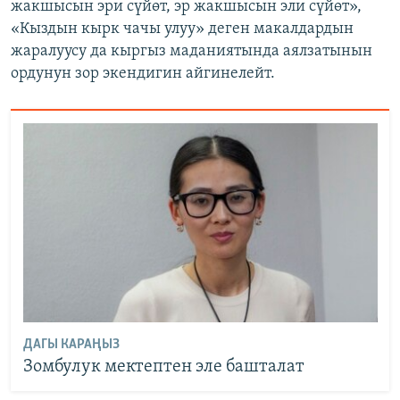
жакшысын эри сүйөт, эр жакшысын эли сүйөт»,
«Кыздын кырк чачы улуу» деген макалдардын
жаралуусу да кыргыз маданиятында аялзатынын
ордунун зор экендигин айгинелейт.
ДАГЫ КАРАҢЫЗ
Зoмбулук мектептен эле башталат