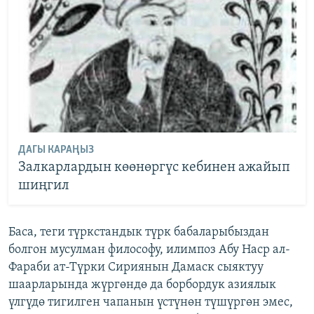
ДАГЫ КАРАҢЫЗ
Залкарлардын көөнөргүс кебинен ажайып
шиңгил
Баса, теги түркстандык түрк бабаларыбыздан
болгон мусулман философу, илимпоз Абу Наср ал-
Фараби ат-Түрки Сириянын Дамаск сыяктуу
шаарларында жүргөндө да борбордук азиялык
үлгүдө тигилген чапанын үстүнөн түшүргөн эмес,