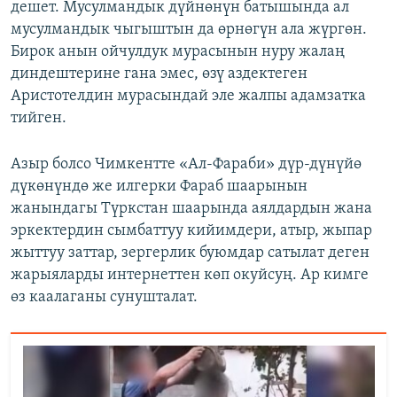
дешет. Мусулмандык дүйнөнүн батышында ал
мусулмандык чыгыштын да өрнөгүн ала жүргөн.
Бирок анын ойчулдук мурасынын нуру жалаң
диндештерине гана эмес, өзү аздектеген
Аристотелдин мурасындай эле жалпы адамзатка
тийген.
Азыр болсо Чимкентте «Ал-Фараби» дүр-дүнүйө
дүкөнүндө же илгерки Фараб шаарынын
жанындагы Түркстан шаарында аялдардын жана
эркектердин сымбаттуу кийимдери, атыр, жыпар
жыттуу заттар, зергерлик буюмдар сатылат деген
жарыяларды интернеттен көп окуйсуң. Ар кимге
өз каалаганы сунушталат.