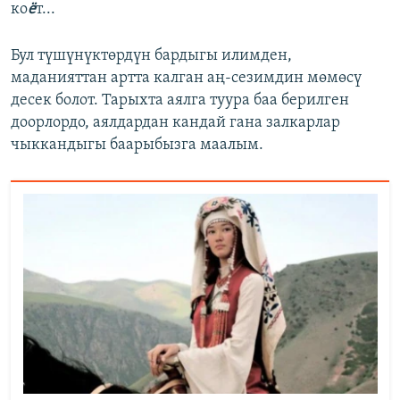
ко
ё
т...
Бул түшүнүктөрдүн бардыгы илимден,
маданияттан артта калган аң-сезимдин мөмөсү
десек болот. Тарыхта аялга туура баа берилген
доорлордо, аялдардан кандай гана залкарлар
чыккандыгы баарыбызга маалым.