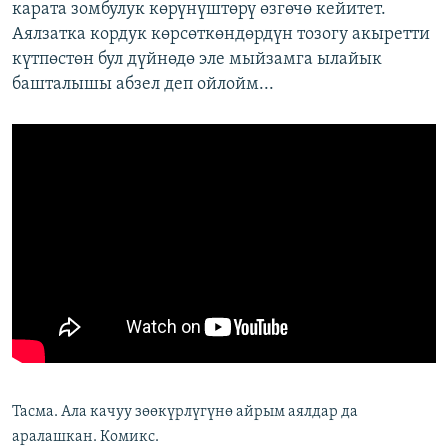
карата зомбулук көрүнүштөрү өзгөчө кейитет.
Аялзатка кордук көрсөткөндөрдүн тозогу акыретти
күтпөстөн бул дүйнөдө эле мыйзамга ылайык
башталышы абзел деп ойлойм...
Тасма. Ала качуу зөөкүрлүгүнө айрым аялдар да
аралашкан. Комикс.