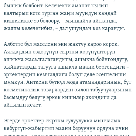
бышык болбойт. Келечекти аманат кылып
калтырып кете турган жаңы муундун кандай
кишиликке ээ болоору, – мындайча айтканда,
жалпы келечегибиз, – дал ушундан көз каранды.
Албетте бул маселени эки жактуу кароо керек.
Аялдардын өздөрүнүн сырткы көрүнүштөрүн
ашыкча жасалгалагандыгы, ашыкча боёнгондугу,
зыйнаттарды тагууга ашыкча маани бергендиги –
эркектердин кемчилдиги болуп деле эсептелиши
мүмкүн. Анткени бүткүл мода атамандарынын, бүт
косметикалык товарлардын ойлоп табуучуларынын
басымдуу бөлүгү эркек кишилер экендиги да
айтылып келет.
Эгерде эркектер сырткы сулуулукка мынчалык
көбүртүп-жабыртып маани берүүнүн ордуна ички