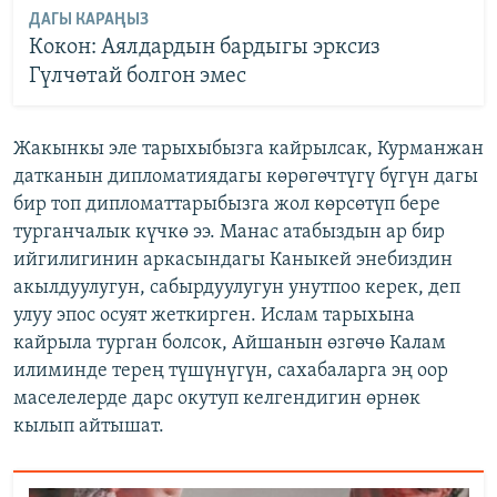
ДАГЫ КАРАҢЫЗ
Кокон: Аялдардын бардыгы эрксиз
Гүлчөтай болгон эмес
Жакынкы эле тарыхыбызга кайрылсак, Курманжан
датканын дипломатиядагы көрөгөчтүгү бүгүн дагы
бир топ дипломаттарыбызга жол көрсөтүп бере
турганчалык күчкө ээ. Манас атабыздын ар бир
ийгилигинин аркасындагы Каныкей энебиздин
акылдуулугун, сабырдуулугун унутпоо керек, деп
улуу эпос осуят жеткирген. Ислам тарыхына
кайрыла турган болсок, Айшанын өзгөчө Калам
илиминде терең түшүнүгүн, сахабаларга эң оор
маселелерде дарс окутуп келгендигин өрнөк
кылып айтышат.