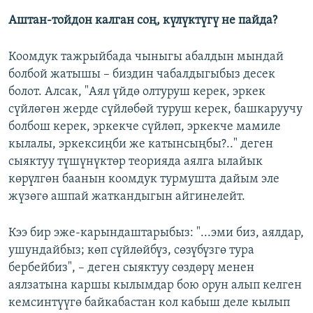
Аштан-тойдон калган соң, күлүктүгү не пайда?
Коомдук тажрыйбада чыныгы абалдын мындай
болбой жатышы – биздин чабалдыгыбыз десек
болот. Алсак, "Аял үйдө олтуруш керек, эркек
сүйлөгөн жерде сүйлөбөй туруш керек, башкаруучу
болбош керек, эркекче сүйлөп, эркекче мамиле
кылалы, эркексиңби же катынсыңбы?.." деген
сыяктуу түшүнүктөр теорияда аялга ылайык
көрүлгөн баанын коомдук турмушта дайым эле
жүзөгө ашпай жаткандыгын айгинелейт.
Кээ бир эже-карындаштарыбыз: "...эми биз, аялдар,
ушундайбыз; көп сүйлөйбүз, сөзүбүзгө тура
бербейбиз", – деген сыяктуу сөздөрү менен
аялзатына каршы кылымдар бою орун алып келген
кемсинтүүгө байкабастан кол кабыш деле кылып