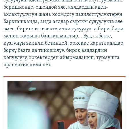
сулуулука, адептүүлүккө алда канча олуттуу маани
беришкенде, ошондой эле, аялдардын адеп-
ахлактуулугун жана коомдогу пазилеттүүлүктөрүн
баркташканда, анда аялдар сырткы сулуулукта эле
эмес, биринчи кезекте ички сулуулукта бири-бири
менен жарыша башташмактыр... Бул, албетте,
күзгүнүн экинчи бетиндей, эркекке карата аялдар
берчү баага да тийешелүү, бирок аялдардын
көпчүлүгү, эркектерден айырмаланып, турмушта
прагматик келишет.