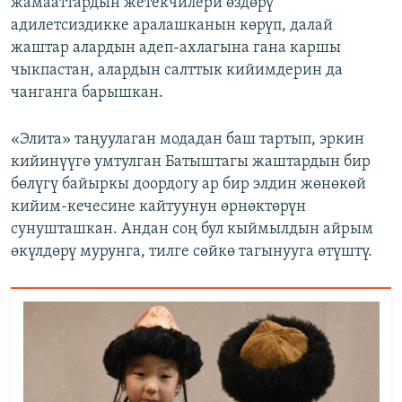
жамааттардын жетекчилери өздөрү
адилетсиздикке аралашканын көрүп, далай
жаштар алардын адеп-ахлагына гана каршы
чыкпастан, алардын салттык кийимдерин да
чанганга барышкан.
«Элита» таңуулаган модадан баш тартып, эркин
кийинүүгө умтулган Батыштагы жаштардын бир
бөлүгү байыркы доордогу ар бир элдин жөнөкөй
кийим-кечесине кайтуунун өрнөктөрүн
сунушташкан. Андан соң бул кыймылдын айрым
өкүлдөрү мурунга, тилге сөйкө тагынууга өтүштү.