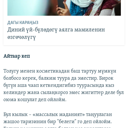
ДАГЫ КАРАҢЫЗ
Диний үй-бүлөдөгү аялга мамиленин
өзгөчөлүгү
Айтаар кеп
Толугу менен косметикадан баш тартуу мүмкүн
болбосо керек, балким туура да эместир. Бирок
бүгүн аша чаап кеткендигибиз туурасында кыз
келиндер жана сылаңкороз эмес жигиттер деле бул
оюма кошулат деп ойлойм.
Бул кылык – «массалык маданият» таңуулаган
жашоо таризинин бир "белеги" го деп ойлойм.