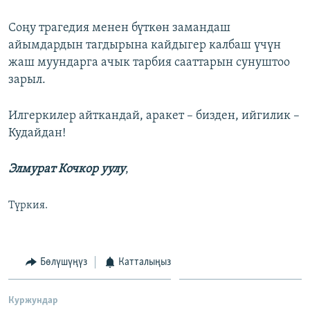
Соңу трагедия менен бүткөн замандаш
айымдардын тагдырына кайдыгер калбаш үчүн
жаш муундарга ачык тарбия сааттарын сунуштоо
зарыл.
Илгеркилер айткандай, аракет – бизден, ийгилик –
Кудайдан!
Элмурат Кочкор уулу
,
Түркия.
Бөлүшүңүз
Катталыңыз
Куржундар