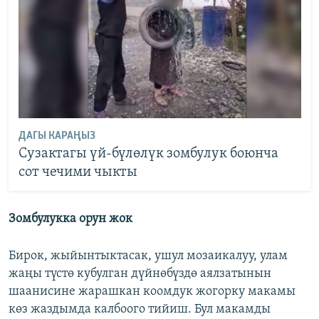
ДАГЫ КАРАҢЫЗ
Сузактагы үй-бүлөлүк зомбулук боюнча
сот чечими чыкты
Зомбулукка орун жок
Бирок, жыйынтыктасак, ушул мозаикалуу, улам
жаңы түстө кубулган дүйнөбүздө аялзатынын
шаанисине жарашкан коомдук жогорку макамы
көз жаздымда калбоого тийиш. Бул макамды