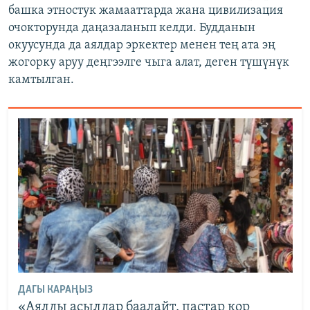
башка этностук жамааттарда жана цивилизация
очокторунда даңазаланып келди. Будданын
окуусунда да аялдар эркектер менен тең ата эң
жогорку аруу деңгээлге чыга алат, деген түшүнүк
камтылган.
ДАГЫ КАРАҢЫЗ
«Аялды асылдар баалайт, пастар кор