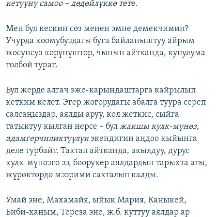
кетүүнү самоо – дөдөйлүккө тете
.
Мен бул кескин сөз менен эмне демекчимин?
Учурда коомубуздагы буга байланыштуу айрым
жосунсуз көрүнүштөр, чынын айтканда, купулума
толбой турат.
Бул жерде алгач эже-карындаштарга кайрылып
кетким келет. Эгер жогорудагы абалга туура сереп
салсаңыздар, аялды аруу, кол жеткис, сыйга
татыктуу кылган нерсе – бул
жакшы
кулк-мүнөз,
адамгерчиликтүүлүк
экендигин аңдоо кыйынга
деле турбайт. Тактап айтканда, акылдуу, дурус
кулк-мүнөзгө ээ, боорукер аялдардын тарыхта аты,
жүрөктөрдө мээрими сакталып калды.
Умай эне, Махамайя, ыйык Мария, Каныкей,
Биби-ханым, Тереза эне, ж.б. куттуу аялдар ар