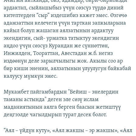
Ачыгын айтканда, биз, адамдар, бири-бирибизди
ардактап, сыйлашыбыз үчүн сөзсүз түрдө диний
китептерден “сыр” издешибиз кажет эмес. Өзгөчө
адамзаттын келечеги үчүн тарткан запкыларына
кайыл болуп жашаган аялзатынын ардактуу
экендигин, сый- урматка татыктуу экендигин
аңдоо үчүн сөзсүз Курандан же сүннөттөн,
Инжилден, Тоораттан, Авестадан ж.б. негиз
издөөнүн деле зарылчылыгы жок. Акылы соо ар
бир киши эненин, аялзатынын улуулугун байкабай
калуусу мүмкүн эмес.
Мукамбет пайгамбардын "Бейиш – энелердин
таманы астында" деген эле сөзү ислам
маданиятынын аялга берген баасын жетиштүү
деңгээлде чагылдырып турат десек болот.
“Аял – үйдүн куту», «Аял жакшы – эр жакшы», «Аял