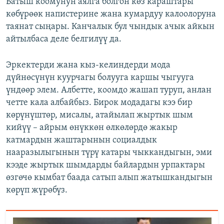
Батыш коомунун аялга болгон көз караштары
көбүрөөк напистерине жана кумардуу калоолоруна
таянат сыңары. Канчалык бул чындык ачык айкын
айтылбаса деле белгилүү да.
Эркектерди жана кыз-келиндерди мода
дүйнөсүнүн куурчагы болууга каршы чыгууга
үндөөр элем. Албетте, коомдо жашап туруп, анлан
четте кала албайбыз. Бирок модадагы кээ бир
көрүнүштөр, мисалы, атайылап жыртык шым
кийүү – айрым өнүккөн өлкөлөрдө жакыр
катмардын жаштарынын социалдык
нааразылыгынын түрү катары чыккандыгын, эми
кээде жыртык шымдарды байлардын урпактары
өзгөчө кымбат баада сатып алып жатышкандыгын
көрүп жүрөбүз.