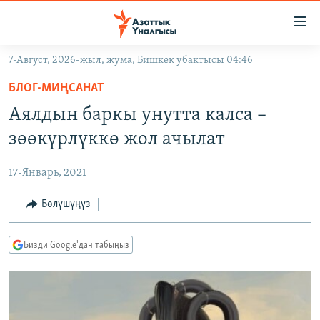
Линктер
Мазмунга
өтүңүз
7-Август, 2026-жыл, жума, Бишкек убактысы 04:46
Навигацияга
ЖАҢЫЛЫКТАР
өтүңүз
БЛОГ-МИҢСАНАТ
КЫРГЫЗСТАН
Издөөгө
Аялдын баркы унутта калса –
салыңыз
ДҮЙНӨ
КЫРГЫЗСТАН
зөөкүрлүккө жол ачылат
УКРАИНА
САЯСАТ
ДҮЙНӨ
17-Январь, 2021
АТАЙЫН ИЛИКТӨӨ
ЭКОНОМИКА
БОРБОР АЗИЯ
ТВ ПРОГРАММАЛАР
Бөлүшүңүз
МАДАНИЯТ
ПОДКАСТ
БҮГҮН АЗАТТЫКТА
Бизди Google'дан табыңыз
ӨЗГӨЧӨ ПИКИР
ЭКСПЕРТТЕР ТАЛДАЙТ
БИЗ ЖАНА ДҮЙНӨ
Русский
ДАНИСТЕ