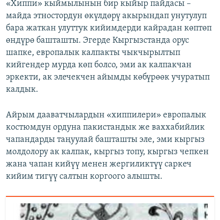
«Хиппи» кыймылынын бир кыйыр пайдасы –
майда этностордун өкүлдөрү акырындап унутулуп
бара жаткан улуттук кийимдерди кайрадан көптөп
өндүрө башташты. Эгерде Кыргызстанда орус
шапке, европалык калпакты чыкчырылтып
кийгендер мурда көп болсо, эми ак калпакчан
эркекти, ак элечекчен айымды көбүрөөк учуратып
калдык.
Айрым дааватчылардын «хиппилери» европалык
костюмдун ордуна пакистандык же ваххабийлик
чапандарды таңуулай башташты эле, эми кыргыз
молдолору ак калпак, кыргыз топу, кыргыз чепкен
жана чапан кийүү менен жергиликтүү саркеч
кийим тигүү салтын коргоого алышты.