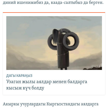
диний ишенимибиз да, каада-салтыбыз да берген.
ДАГЫ КАРАҢЫЗ
Узаган жылы аялдар менен балдарга
кысым күч болду
Акыркы учурлардагы Кыргызстандагы аялдарга