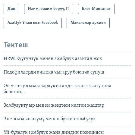
Дин
Илим, билим берүү, IT
Блог-Миңсанат
Azattyk Үналгысы Facebook
Макалалар архиви
Тектеш
HRW: Куугунтук менен зомбулук азайган жок
Педофилдерди ачыкка чыгаруу боюнча сунуш
Он үчтөгү кызды зордуктаганды кыргыз соту гана
бошотот...
Зомбулукту ыр менен жеңгиси келген жаштар
Эне-кыздын өлүмү менен бүткөн зомбулук
Үй-бүлөлүк зомбулук жана диндин позициясы