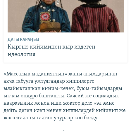
ДАГЫ КАРАҢЫЗ
Кыргыз кийиминен кыр издеген
идеология
«Массалык маданияттын» жаңы агымдарынан
акча табууга умтулгандар хиппилерге
ылайыкташкан кийим-кечек, буюм-тайымдарды
ыкчам өндүрө башташты. Саясий же социалдык
нааразылык менен иши жоктор деле «эл эмне
дейт» деген илеп менен хиппилердей кийинип же
жасалгаланып алган учурлар көп болду.