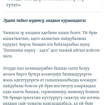
тутат»
Эрдин тайыз мүдөөсү, аялдын курмандыгы
Чыныгы эр кыздын адебине ашык болот. Үй-бүлө
ашыктыктын, адеп-ахлактын пайдубалына
курулат. Көрсө, биздин ата бабаларыбыз муну
"Кишинин көркү – адеп" деп таамай айтып койгон
экен.
Эгерде кыз келиндерибиз башкы сапта болуу
менен бирге бүткүл коомчулук билимдүүлүктө
жана адептүүлүктө ат салышканыбызда коомдун
пайдубалы болгон үй-бүлө институту азыркыдан
алда канча бышык, гармониялуу, мөмөлүү болмок.
Үй-бүлөдө эркектин күчтүүлүгү сыяктуу эле өзгөчө,
аялдын сый-урматы камсыздалбаса, ал үй-бүлө