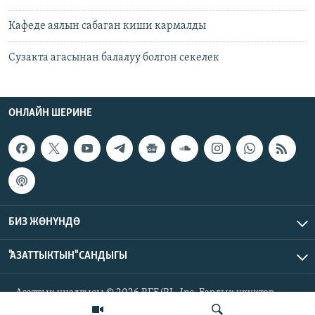
Кафеде аялын сабаган киши кармалды
Сузакта агасынан балалуу болгон секелек
ОНЛАЙН ШЕРИНЕ
БИЗ ЖӨНҮНДӨ
"АЗАТТЫКТЫН" САНДЫГЫ
Азаттык үналгысы © 2026 RFE/RL, Inc. Бардык укуктар
корголгон.