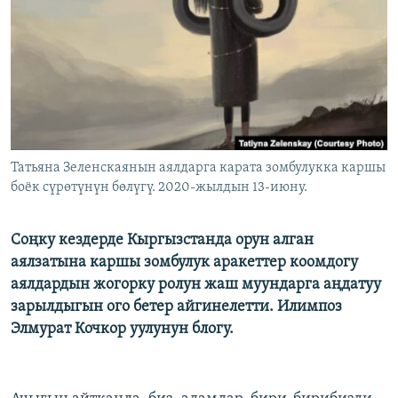
ОНЛАЙН ШЕРИНЕ
ЭЖЕ-СИҢДИЛЕР
АЗАТТЫК+
ЫҢГАЙСЫЗ СУРООЛОР
ЭЕ/АРнун бардык сайттары
Татьяна Зеленскаянын аялдарга карата зомбулукка каршы
боёк сүрөтүнүн бөлүгү. 2020-жылдын 13-июну.
Соңку кездерде Кыргызстанда орун алган
аялзатына каршы зомбулук аракеттер коомдогу
аялдардын жогорку ролун жаш муундарга аңдатуу
зарылдыгын ого бетер айгинелетти. Илимпоз
Элмурат Кочкор уулунун блогу.