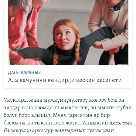
ДАГЫ КАРАҢЫЗ
Ала качуунун кендирди кескен кесепети
Укуктары жана мүмкүнчүлүктөрү жогору болгон
аялдар гана коомдо эң мыкты эне, эң мыкты жубай
болуп бере алышат. Муну тарыхтын ар бир
баскычы тастыктап келе жатат. Андыктан
аялзатын
басмырлоо аркылуу жалтыратып тукум улап