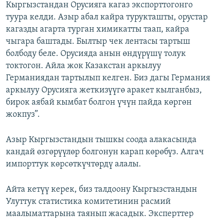
Кыргызстандан Орусияга кагаз экспорттогонго
туура келди. Азыр абал кайра турукташты, орустар
кагазды агарта турган химикатты таап, кайра
чыгара баштады. Былтыр чек лентасы тартыш
болбоду беле. Орусияда анын өндүрүшү толук
токтогон. Айла жок Казакстан аркылуу
Германиядан тартылып келген. Биз дагы Германия
аркылуу Орусияга жеткизүүгө аракет кылганбыз,
бирок аябай кымбат болгон үчүн пайда көргөн
жокпуз”.
Азыр Кыргызстандын тышкы соода алакасында
кандай өзгөрүүлөр болгонун карап көрөбүз. Алгач
импорттук көрсөткүчтөрдү алалы.
Айта кетүү керек, биз талдоону Кыргызстандын
Улуттук статистика комитетинин расмий
маалыматтарына таянып жасадык. Эксперттер