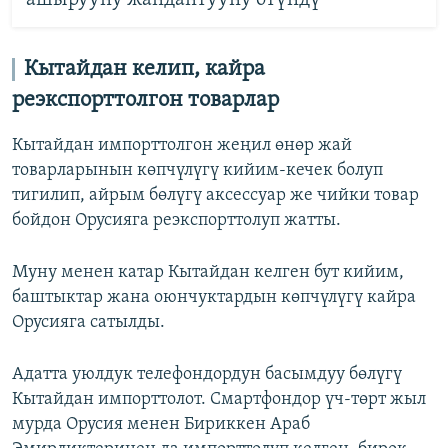
ашырууну жандантууну өтүндү
Кытайдан келип, кайра
реэкспорттолгон товарлар
Кытайдан импорттолгон жеңил өнөр жай
товарларынын көпчүлүгү кийим-кечек болуп
тигилип, айрым бөлүгү аксессуар же чийки товар
бойдон Орусияга реэкспорттолуп жатты.
Муну менен катар Кытайдан келген бут кийим,
баштыктар жана оюнчуктардын көпчүлүгү кайра
Орусияга сатылды.
Адатта уюлдук телефондордун басымдуу бөлүгү
Кытайдан импорттолот. Смартфондор үч-төрт жыл
мурда Орусия менен Бириккен Араб