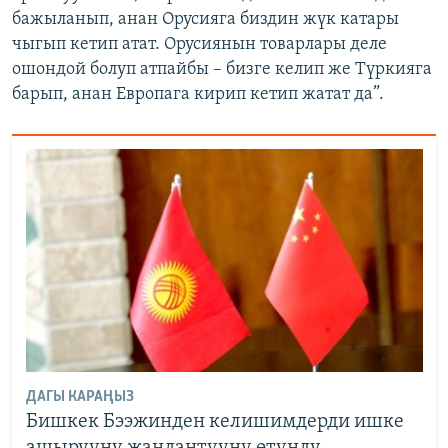
бажыланып, анан Орусияга биздин жүк катары
чыгып кетип атат. Орусиянын товарлары деле
ошондой болуп атпайбы – бизге келип же Түркияга
барып, анан Европага кирип кетип жатат да”.
ДАГЫ КАРАҢЫЗ
Бишкек Бээжинден келишимдерди ишке