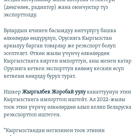
(дөңгөлөк, радиатор) жана оюнчуктар түз
экспорттолду.
Булардын ичинен басымдуу көпчүлүгү башка
өлкөлөрдө өндүрүлүп, Орусияга Кыргызстан
аркылуу барган товарлар же реэкспорт болуп
эсептелет. Өткөн жылы үчүнчү өлкөлөрдөн
Кыргызстанга кирген импорттун, аны менен катар
Орусияга кеткен экспорттун көлөмү кескин өсүп
кеткени көңүлдү буруп турат.
Ишкер
Жыргалбек Жоробай уулу
канаттуунун этин
Кыргызстанга импорттоп иштейт. Ал 2022-жылы
тоок этин үчүнчү өлкөлөрдөн алып келип Беларуска
реэкспорттоп иштеген.
“Кыргызстандан негизинен тоок этинин