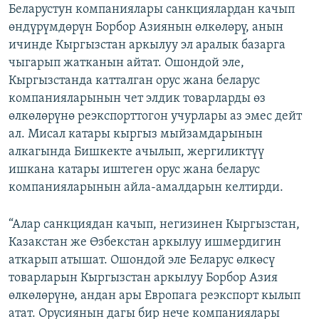
Беларустун компаниялары санкциялардан качып
өндүрүмдөрүн Борбор Азиянын өлкөлөрү, анын
ичинде Кыргызстан аркылуу эл аралык базарга
чыгарып жатканын айтат. Ошондой эле,
Кыргызстанда катталган орус жана беларус
компанияларынын чет элдик товарларды өз
өлкөлөрүнө реэкспорттогон учурлары аз эмес дейт
ал. Мисал катары кыргыз мыйзамдарынын
алкагында Бишкекте ачылып, жергиликтүү
ишкана катары иштеген орус жана беларус
компанияларынын айла-амалдарын келтирди.
“Алар санкциядан качып, негизинен Кыргызстан,
Казакстан же Өзбекстан аркылуу ишмердигин
аткарып атышат. Ошондой эле Беларус өлкөсү
товарларын Кыргызстан аркылуу Борбор Азия
өлкөлөрүнө, андан ары Европага реэкспорт кылып
атат. Орусиянын дагы бир нече компаниялары