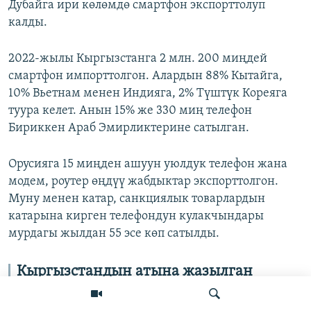
Дубайга ири көлөмдө смартфон экспорттолуп
калды.
2022-жылы Кыргызстанга 2 млн. 200 миңдей
смартфон импорттолгон. Алардын 88% Кытайга,
10% Вьетнам менен Индияга, 2% Түштүк Кореяга
туура келет. Анын 15% же 330 миң телефон
Бириккен Араб Эмирликтерине сатылган.
Орусияга 15 миңден ашуун уюлдук телефон жана
модем, роутер өңдүү жабдыктар экспорттолгон.
Муну менен катар, санкциялык товарлардын
катарына кирген телефондун кулакчындары
мурдагы жылдан 55 эсе көп сатылды.
Кыргызстандын атына жазылган
жүктөр