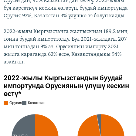
Орусиядан, 45% Казакстандан келчү. 2022-жылы
бул көрсөткүч кескин өзгөрүп, буудай импортунда
Орусия 97%, Казакстан 3% үлүшкө ээ болуп калды.
2022-жылы Кыргызстанга жалпысынан 189,2 миң
тонна буудай импорттолду. Бул 2021-жылдагы 207
миң тоннадан 9% аз. Орусиянын импорту 2021-
жылга караганда 62% өссө, Казакстандыкы 94%
азайган.