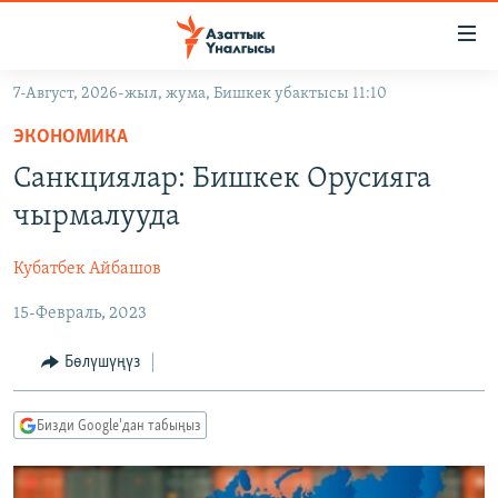
Линктер
Мазмунга
өтүңүз
7-Август, 2026-жыл, жума, Бишкек убактысы 11:10
Навигацияга
ЖАҢЫЛЫКТАР
өтүңүз
ЭКОНОМИКА
КЫРГЫЗСТАН
Издөөгө
Санкциялар: Бишкек Орусияга
салыңыз
ДҮЙНӨ
КЫРГЫЗСТАН
чырмалууда
УКРАИНА
САЯСАТ
ДҮЙНӨ
Кубатбек Айбашов
АТАЙЫН ИЛИКТӨӨ
ЭКОНОМИКА
БОРБОР АЗИЯ
15-Февраль, 2023
ТВ ПРОГРАММАЛАР
МАДАНИЯТ
ПОДКАСТ
БҮГҮН АЗАТТЫКТА
Бөлүшүңүз
ӨЗГӨЧӨ ПИКИР
ЭКСПЕРТТЕР ТАЛДАЙТ
Бизди Google'дан табыңыз
БИЗ ЖАНА ДҮЙНӨ
Русский
ДАНИСТЕ