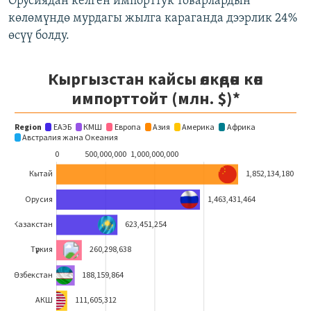
Орусиядан келген импорттук товарлардын
көлөмүндө мурдагы жылга караганда дээрлик 24%
өсүү болду.