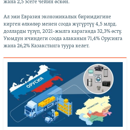
жана 2,5 эсеге чейин өскөн.
Ал эми Евразия экономикалык биримдигине
кирген өлкөлөр менен соода жүгүртүү 4,5 млрд.
долларды түзүп, 2021-жылга караганда 32,3% өстү.
Уюмдун ичиндеги соода алаканын 71,4% Орусияга
жана 26,2% Казакстанга туура келет.