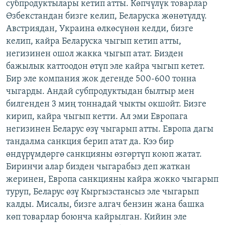
субпродуктылары кетип атты. Көпчүлүк товарлар
Өзбекстандан бизге келип, Беларуска жөнөтүлдү.
Австриядан, Украина өлкөсүнөн келди, бизге
келип, кайра Беларуска чыгып кетип атты,
негизинен ошол жакка чыгып атат. Бизден
бажылык каттоодон өтүп эле кайра чыгып кетет.
Бир эле компания жок дегенде 500-600 тонна
чыгарды. Андай субпродуктыдан былтыр мен
билгенден 3 миң тоннадай чыкты окшойт. Бизге
кирип, кайра чыгып кетти. Ал эми Европага
негизинен Беларус өзү чыгарып атты. Европа дагы
тандалма санкция берип атат да. Кээ бир
өндүрүмдөргө санкцияны өзгөртүп коюп жатат.
Биринчи алар бизден чыгарабыз деп жаткан
жеринен, Европа санкцияны кайра жокко чыгарып
туруп, Беларус өзү Кыргызстансыз эле чыгарып
калды. Мисалы, бизге алгач бензин жана башка
көп товарлар боюнча кайрылган. Кийин эле