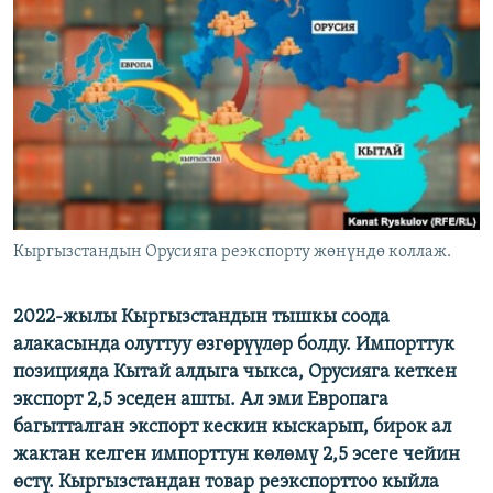
ОНЛАЙН ШЕРИНЕ
ЭЖЕ-СИҢДИЛЕР
АЗАТТЫК+
ЫҢГАЙСЫЗ СУРООЛОР
ЭЕ/АРнун бардык сайттары
Кыргызстандын Орусияга реэкспорту жөнүндө коллаж.
2022-жылы Кыргызстандын тышкы соода
алакасында олуттуу өзгөрүүлөр болду. Импорттук
позицияда Кытай алдыга чыкса, Орусияга кеткен
экспорт 2,5 эседен ашты. Ал эми Европага
багытталган экспорт кескин кыскарып, бирок ал
жактан келген импорттун көлөмү 2,5 эсеге чейин
өстү. Кыргызстандан товар реэкспорттоо кыйла