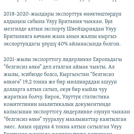
2018-2020-жылдары экспорттук өнөктөштөрдүн
алдыңкы сабына Улуу Британия чыккан. Бул
мезгилде алтын экспорту Швейцариядан Улуу
Британияга көчкөн жана анын жалпы кыргыз
экспортундагы үлүшү 40% айланасында болгон.
2021-жылы экспорттогу лидерликке Европадагы
“белгисиз өлкө” деп аталган аймак чыкты. Ал
жылы, эсибизде болсо, Кыргызстан “белгисиз
өлкөгө” 19,2 тонна же бир миллиарддан ашуун
долларга алтын сатып, окуя бир кыйла чуу
жараткан болчу. Бирок, Улуттук статистика
комитетинин аналитикалык документинде
капысынан экспорттогу лидерликке озунуп чыккан
“белгисиз өлкө” тууралуу маалыматтар камтылган
эмес. Анын ордуна 4 тонна алтын сатылган Улуу