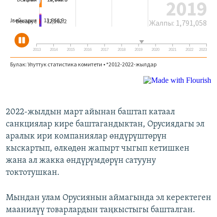
2022-жылдын март айынан баштап катаал
санкциялар кире баштагандыктан, Орусиядагы эл
аралык ири компаниялар өндүрүштөрүн
кыскартып, өлкөдөн жапырт чыгып кетишкен
жана ал жакка өндүрүмдөрүн сатууну
токтотушкан.
Мындан улам Орусиянын аймагында эл керектеген
маанилүү товарлардын таңкыстыгы башталган.