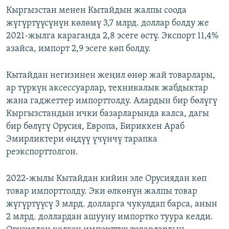
Кыргызстан менен Кытайдын жалпы соода
жүгүртүүсүнүн көлөмү 3,7 млрд. доллар болду же
2021-жылга караганда 2,8 эсеге өстү. Экспорт 11,4%
азайса, импорт 2,9 эсеге көп болду.
Кытайдан негизинен жеңил өнөр жай товарлары,
ар түркүн аксессуарлар, техникалык жабдыктар
жана гаджеттер импорттолду. Алардын бир бөлүгү
Кыргызстандын ички базарларында калса, дагы
бир бөлүгү Орусия, Европа, Бириккен Араб
Эмирликтери өңдүү үчүнчү тарапка
реэкспорттолгон.
2022-жылы Кытайдан кийин эле Орусиядан көп
товар импорттолду. Эки өлкөнүн жалпы товар
жүгүртүүсү 3 млрд. долларга чукулдап барса, анын
2 млрд. доллардан ашууну импортко туура келди.