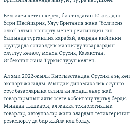
Британия жөнүндө жазууну туура көрүшкөн.
Белгилей кетиш керек, биз талдаган 10 жылдан
бери Швейцария, Улуу Британия жана “белгисиз
өлкө” алтын экспорту менен рейтингдин сап
башында турганына карабай, алардан кийинки
орундарда социалдык маанилүү товарлардын
олуттуу көлөмү менен Орусия, Казакстан,
Өзбекстан жана Түркия туруп келген.
Ал эми 2022-жылы Кыргызстандан Орусияга эң көп
экспорт жасалды. Мындай динамикалык өсүшкө
орус базарларына сатылган жеңил өнөр жай
товарларынын алты эсеге көбөйгөнү түрткү берди.
Мындан тышкары, ал жакка технологиялык
товарлар, автоунаалар жана алардын тетиктеринин
реэкспорту да бир кыйла көп болду.