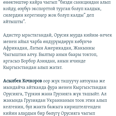
өнөктөштөр кайра чыгып “бизди санкциядан алып
койду, өзүбүз экспорттой турган болуп калдык,
силердин керегиңер жок болуп калды” деп
айтышты”.
Адистер ырастагандай, Орусия мурда кийим-кечек
менен айыл чарба өндүрүмдөрүн көбүнчө
Африкадан, Латын Америкадан, Жакынкы
Чыгыштан алчу. Былтыр анын баары токтоп,
аргасыз Борбор Азиядан, анын ичинде
Кыргызстандан алып жатат.
Асылбек Кочкоров
оор жүк ташуучу автоунаа же
мындайча айтканда фура менен Кыргызстандан
Орусияга, Түркия жана Грузияга жүк ташыйт. Ал
жакында Грузиядан Украинанын тоок этин алып
келгенин, бул жакта бажыга кириштелгенден
кийин алардын бир бөлүгү Орусияга чыгып