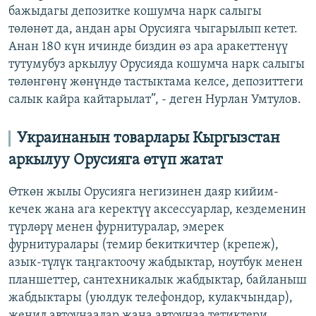
бажыдагы депозитке кошумча нарк салыгы
төлөнөт да, андан ары Орусияга чыгарылып кетет.
Анан 180 күн ичинде биздин өз ара аракеттенүү
тутумубуз аркылуу Орусияда кошумча нарк салыгы
төлөнгөнү жөнүндө тастыктама келсе, депозиттеги
салык кайра кайтарылат”, - деген Нурлан Умтулов.
Украинанын товарлары Кыргызстан
аркылуу Орусияга өтүп жатат
Өткөн жылы Орусияга негизинен даяр кийим-
кечек жана ага керектүү аксессуарлар, кездеменин
түрлөрү менен фурнитуралар, эмерек
фурнитуралары (темир бекиткичтер (крепеж),
азык-түлүк таңгактоочу жабдыктар, ноутбук менен
планшеттер, сантехникалык жабдыктар, байланыш
жабдыктары (уюлдук телефондор, кулакчындар),
жеңил автоунаалар жана автоунаа тетиктери