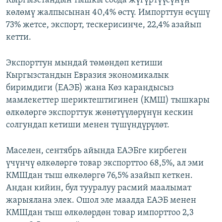
Кыргызстандын тышкы соода жүгүртүүсүнүн
көлөмү жалпысынан 40,4% өстү. Импорттун өсүшү
73% жетсе, экспорт, тескерисинче, 22,4% азайып
кетти.
Экспорттун мындай төмөндөп кетиши
Кыргызстандын Евразия экономикалык
биримдиги (ЕАЭБ) жана Көз карандысыз
мамлекеттер шериктештигинен (КМШ) тышкары
өлкөлөргө экспорттук жөнөтүүлөрүнүн кескин
солгундап кетиши менен түшүндүрүлөт.
Маселен, сентябрь айында ЕАЭБге кирбеген
үчүнчү өлкөлөргө товар экспорттоо 68,5%, ал эми
КМШдан тыш өлкөлөргө 76,5% азайып кеткен.
Андан кийин, бул тууралуу расмий маалымат
жарыялана элек. Ошол эле маалда ЕАЭБ менен
КМШдан тыш өлкөлөрдөн товар импорттоо 2,3