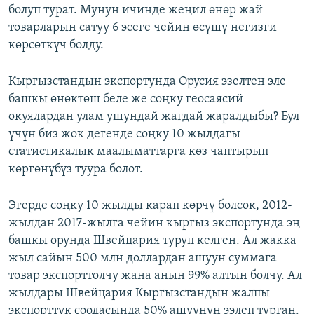
болуп турат. Мунун ичинде жеңил өнөр жай
товарларын сатуу 6 эсеге чейин өсүшү негизги
көрсөткүч болду.
Кыргызстандын экспортунда Орусия эзелтен эле
башкы өнөктөш беле же соңку геосаясий
окуялардан улам ушундай жагдай жаралдыбы? Бул
үчүн биз жок дегенде соңку 10 жылдагы
статистикалык маалыматтарга көз чаптырып
көргөнүбүз туура болот.
Эгерде соңку 10 жылды карап көрчү болсок, 2012-
жылдан 2017-жылга чейин кыргыз экспортунда эң
башкы орунда Швейцария туруп келген. Ал жакка
жыл сайын 500 млн доллардан ашуун суммага
товар экспорттолчу жана анын 99% алтын болчу. Ал
жылдары Швейцария Кыргызстандын жалпы
экспорттук соодасында 50% ашуунун ээлеп турган.