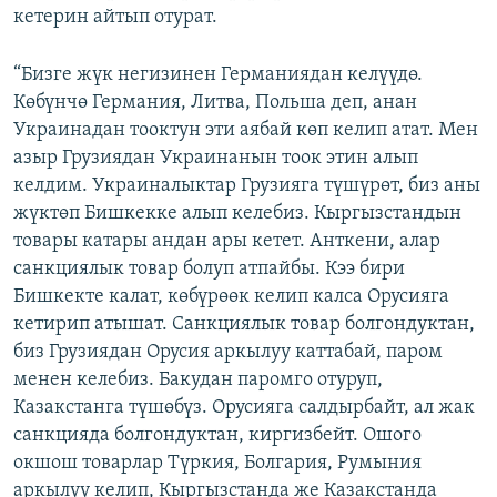
кетерин айтып отурат.
“Бизге жүк негизинен Германиядан келүүдө.
Көбүнчө Германия, Литва, Польша деп, анан
Украинадан тооктун эти аябай көп келип атат. Мен
азыр Грузиядан Украинанын тоок этин алып
келдим. Украиналыктар Грузияга түшүрөт, биз аны
жүктөп Бишкекке алып келебиз. Кыргызстандын
товары катары андан ары кетет. Анткени, алар
санкциялык товар болуп атпайбы. Кээ бири
Бишкекте калат, көбүрөөк келип калса Орусияга
кетирип атышат. Санкциялык товар болгондуктан,
биз Грузиядан Орусия аркылуу каттабай, паром
менен келебиз. Бакудан паромго отуруп,
Казакстанга түшөбүз. Орусияга салдырбайт, ал жак
санкцияда болгондуктан, киргизбейт. Ошого
окшош товарлар Түркия, Болгария, Румыния
аркылуу келип, Кыргызстанда же Казакстанда