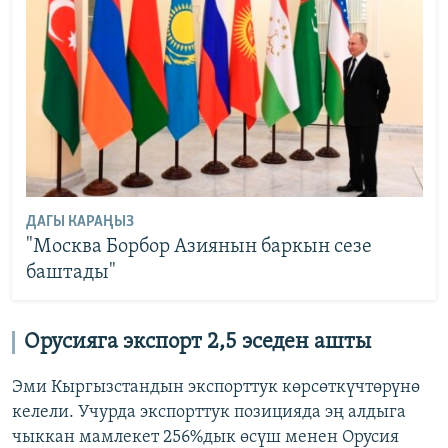
ДАГЫ КАРАҢЫЗ
"Москва Борбор Азиянын баркын сезе
баштады"
Орусияга экспорт 2,5 эседен ашты
Эми Кыргызстандын экспорттук көрсөткүчтөрүнө
келели. Учурда экспорттук позицияда эң алдыга
чыккан мамлекет 256%дык өсүш менен Орусия