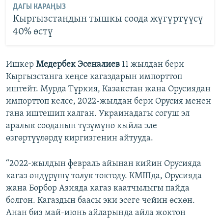
ДАГЫ КАРАҢЫЗ
Кыргызстандын тышкы соода жүгүртүүсү
40% өстү
Ишкер
Медербек Эсеналиев
11 жылдан бери
Кыргызстанга кеңсе кагаздарын импорттоп
иштейт. Мурда Түркия, Казакстан жана Орусиядан
импорттоп келсе, 2022-жылдан бери Орусия менен
гана иштешип калган. Украинадагы согуш эл
аралык сооданын түзүмүнө кыйла эле
өзгөртүүлөрдү киргизгенин айтууда.
“2022-жылдын февраль айынан кийин Орусияда
кагаз өндүрүшү толук токтоду. КМШда, Орусияда
жана Борбор Азияда кагаз каатчылыгы пайда
болгон. Кагаздын баасы эки эсеге чейин өскөн.
Анан биз май-июнь айларында айла жоктон