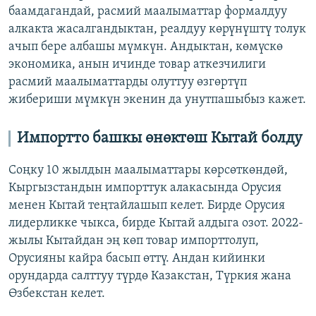
баамдагандай, расмий маалыматтар формалдуу
алкакта жасалгандыктан, реалдуу көрүнүштү толук
ачып бере албашы мүмкүн. Андыктан, көмүскө
экономика, анын ичинде товар аткезчилиги
расмий маалыматтарды олуттуу өзгөртүп
жибериши мүмкүн экенин да унутпашыбыз кажет.
Импортто башкы өнөктөш Кытай болду
Соңку 10 жылдын маалыматтары көрсөткөндөй,
Кыргызстандын импорттук алакасында Орусия
менен Кытай теңтайлашып келет. Бирде Орусия
лидерликке чыкса, бирде Кытай алдыга озот. 2022-
жылы Кытайдан эң көп товар импорттолуп,
Орусияны кайра басып өттү. Андан кийинки
орундарда салттуу түрдө Казакстан, Түркия жана
Өзбекстан келет.