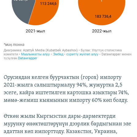
Орусиядан келген буурчактын (горох) импорту
2021-жылга салыштырмалуу 94%, жумуртка 2,5
эсеге, кайра иштетилген картошка азыктары 74%,
мөмө-жемиш кыямынын импорту 60% көп болду.
Өткөн жылы Кыргызстан дары-дармектерди
мурунку өнөктөштөрүнүн дээрлик бардыгынан эле
адаттан көп импорттоду. Казакстан, Украина,