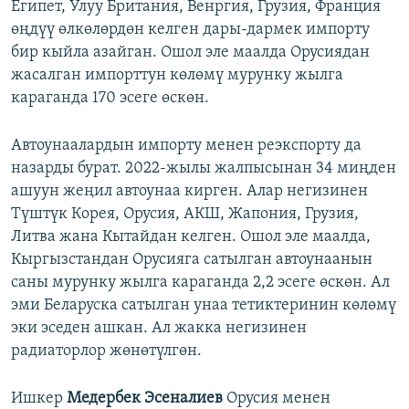
Египет, Улуу Британия, Венргия, Грузия, Франция
өңдүү өлкөлөрдөн келген дары-дармек импорту
бир кыйла азайган. Ошол эле маалда Орусиядан
жасалган импорттун көлөмү мурунку жылга
караганда 170 эсеге өскөн.
Автоунаалардын импорту менен реэкспорту да
назарды бурат. 2022-жылы жалпысынан 34 миңден
ашуун жеңил автоунаа кирген. Алар негизинен
Түштүк Корея, Орусия, АКШ, Жапония, Грузия,
Литва жана Кытайдан келген. Ошол эле маалда,
Кыргызстандан Орусияга сатылган автоунаанын
саны мурунку жылга караганда 2,2 эсеге өскөн. Ал
эми Беларуска сатылган унаа тетиктеринин көлөмү
эки эседен ашкан. Ал жакка негизинен
радиаторлор жөнөтүлгөн.
Ишкер
Медербек Эсеналиев
Орусия менен