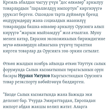
Кремль абалдан чыгуу үчүн “дос өлкөлөр” аркылуу
товарлардын “параллелдүү импортун” киргизүүгө
уруксат берген. Ошондон тарта дүйнөлүк бренд
өндүрүмдөрдү жана социалдык маанилүү
товарларды башка өлкөлөр аркылуу Орусияга алып
кирүүгө “жарым мыйзамдуу” жол ачылган. Муну
менен катар, Евразия экономикалык биримдигине
мүчө өлкөлөрдүн аймагына үчүнчү тараптан
кирген товарлар да Орусияга ээн-эркин сатылат.
Өткөн жылдын ноябрь айында өткөн Улуттук салык
форумунда Салык кызматынын төрагасынын орун
басары
Нурлан Умтулов
Кыргызстандын Орусияга
товар реэкспорту көбөйгөнүн билдирген.
“Бизде Салык кызматында жана Бажыда эки
депозит бар. Учурда Эмираттардан, Европадан
импорт абдан жакшы келип жатат. Аларга