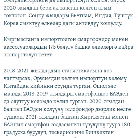
Эмирликтеринен да импорттолуп келген, бирок
2020-жылдан бери ал жактан келген агым
токтогон. Соңку жылдары Вьетнам, Индия, Түштүк
Корея сыяктүү өлкөлөр дагы активдүү кошулду.
Кыргызстанга импорттолгон смартфондор менен
аксессуарлардын 1/5 бөлүгү башка өлкөлөргө кайра
экспорттолуп кетет.
2018-2021-жылдардын статистикасына көз
чаптырсак, Орусиядан келген импорттун көлөмү
Кытайдан кийинки орунда турган. Ошол эле
маалда 2018-2019-жылдары смартфондор БАЭден
да олуттуу көлөмдө келип турган. 2020-жылдан
баштап БАЭден келүүчү телефондор дээрлик нөлгө
түшкөн. 2021-жылдан баштап Кыргызстан менен
БАЭнин смартфон соодасынын түзүлүшү туура 180
градуска бурулуп, тескерисинче Бишкектен