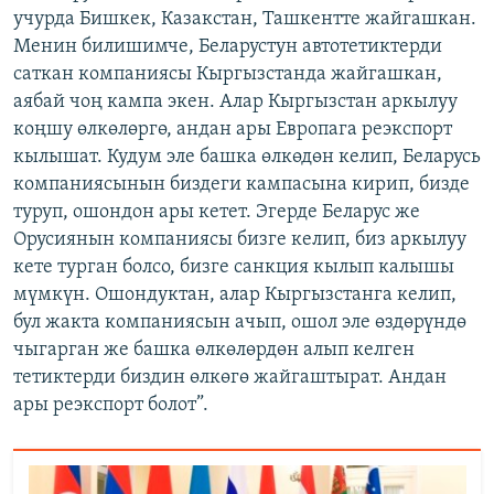
учурда Бишкек, Казакстан, Ташкентте жайгашкан.
Менин билишимче, Беларустун автотетиктерди
саткан компаниясы Кыргызстанда жайгашкан,
аябай чоң кампа экен. Алар Кыргызстан аркылуу
коңшу өлкөлөргө, андан ары Европага реэкспорт
кылышат. Кудум эле башка өлкөдөн келип, Беларусь
компаниясынын биздеги кампасына кирип, бизде
туруп, ошондон ары кетет. Эгерде Беларус же
Орусиянын компаниясы бизге келип, биз аркылуу
кете турган болсо, бизге санкция кылып калышы
мүмкүн. Ошондуктан, алар Кыргызстанга келип,
бул жакта компаниясын ачып, ошол эле өздөрүндө
чыгарган же башка өлкөлөрдөн алып келген
тетиктерди биздин өлкөгө жайгаштырат. Андан
ары реэкспорт болот”.