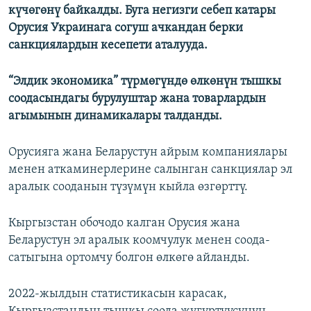
күчөгөнү байкалды. Буга негизги себеп катары
Орусия Украинага согуш ачкандан берки
санкциялардын кесепети аталууда.
“Элдик экономика” түрмөгүндө өлкөнүн тышкы
соодасындагы бурулуштар жана товарлардын
агымынын динамикалары талданды.
Орусияга жана Беларустун айрым компаниялары
менен аткаминерлерине салынган санкциялар эл
аралык сооданын түзүмүн кыйла өзгөрттү.
Кыргызстан обочодо калган Орусия жана
Беларустун эл аралык коомчулук менен соода-
сатыгына ортомчу болгон өлкөгө айланды.
2022-жылдын статистикасын карасак,