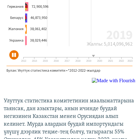
Улуттук статистика комитетинин маалыматтарына
таянсак, дан азыктары, анын ичинде буудай
негизинен Казакстан менен Орусиядан алып
келинет. Мурда алардын буудай импортундагы
үлүшү дээрлик теңме-тең болчу, тагыраагы 55%