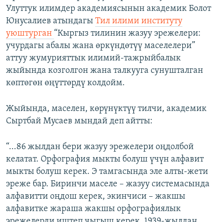
Улуттук илимдер академиясынын академик Болот
Юнусалиев атындагы
Тил илими институту
уюштурган
“Кыргыз тилинин жазуу эрежелери:
учурдагы абалы жана өркүндөтүү маселелери”
аттуу жумурияттык илимий-тажрыйбалык
жыйында козголгон жана талкууга сунушталган
көптөгөн өңүттөрдү колдойм.
Жыйында, маселен, көрүнүктүү тилчи, академик
Сыртбай Мусаев мындай деп айтты:
“...86 жылдан бери жазуу эрежелери оңдолбой
келатат. Орфография мыкты болуш үчүн алфавит
мыкты болуш керек. Э тамгасында эле алты-жети
эреже бар. Биринчи маселе – жазуу системасында
алфавитти оңдош керек, экинчиси – жакшы
алфавитке жараша жакшы орфографиялык
эрежелерди иштеп чыгыш керек. 1939-жылдан