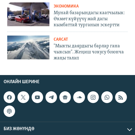
ЭКОНОМИКА
Мунай базарындагы каатчылык:
Өкмөт күйүүчү май дагы
кымбаттай турганын эскертти
САЯСАТ
"Мыкты даярдыгы барлар гана
чыксын". Жеңиш чокусу боюнча
жаңы талап
ОНЛАЙН ШЕРИНЕ
БИЗ ЖӨНҮНДӨ