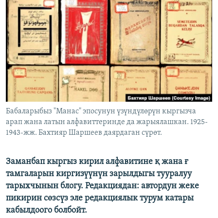
ОНЛАЙН ШЕРИНЕ
ЭЖЕ-СИҢДИЛЕР
АЗАТТЫК+
ЫҢГАЙСЫЗ СУРООЛОР
ЭЕ/АРнун бардык сайттары
Бабаларыбыз "Манас" эпосунун үзүндүлөрүн кыргызча
арап жана латын алфавиттеринде да жарыялашкан. 1925-
1943-жж. Бахтияр Шаршеев даярдаган сүрөт.
Заманбап кыргыз кирил алфавитине қ жана ғ
тамгаларын киргизүүнүн зарылдыгы тууралуу
тарыхчынын блогу. Редакциядан: автордун жеке
пикирин сөзсүз эле редакциялык турум катары
кабылдоого болбойт.