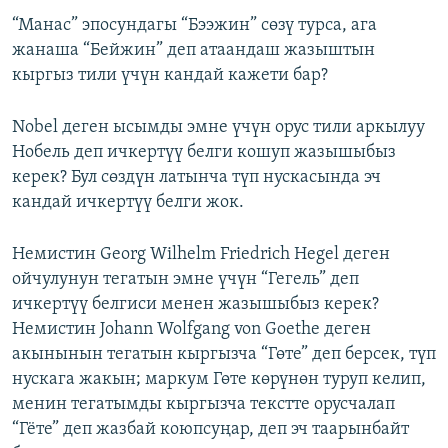
“Манас” эпосундагы “Бээжин” сөзү турса, ага
жанаша “Бейжин” деп атаандаш жазыштын
кыргыз тили үчүн кандай кажети бар?
Nobel деген ысымды эмне үчүн орус тили аркылуу
Нобель деп ичкертүү белги кошуп жазышыбыз
керек? Бул сөздүн латынча түп нускасында эч
кандай ичкертүү белги жок.
Немистин Georg Wilhelm Friedrich Hegel деген
ойчулунун тегатын эмне үчүн “Гегель” деп
ичкертүү белгиси менен жазышыбыз керек?
Немистин Johann Wolfgang von Goethe деген
акынынын тегатын кыргызча “Гөте” деп берсек, түп
нускага жакын; маркум Гөте көрүнөн туруп келип,
менин тегатымды кыргызча текстте орусчалап
“Гёте” деп жазбай коюпсуңар, деп эч таарынбайт