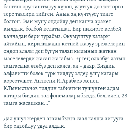
баштап орусташтыруу күчөп, улуттук дөөлөттөргө
терс таасири тийген. Анын эң күчтүүсү тилге
болгон. Эми муну оңдойлу деп канча аракет
кылдык, болбой келатышат. Бир пикирге келбей
канчадан бери турабыз. Окумуштуу катары
айтайын, кирилицадан кетпей жазуу эрежелерин
оңдоп алалы деп бүгүн талап кылынып жаткан
маселелерди жасап жатабыз. Эртең өлкөбүз латын
тамгасына өтөбүз деп калса, ал – даяр. Биздин
алфавитти бөлөк түрк тилдүү элдер үлгү катары
көрсөтүшөт. Анткени И.Арабаев менен
К.Тыныстанов тилдин табиятын тушүнгөн адам
катары биздин төл фонемаларыбызды белгилеп, 28
тамга жасашкан...”
Дал ушул жерден агайыбызга саал каяша айтууга
бир оңтойлуу удул алдык.