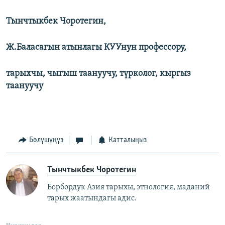
Тынчтыкбек Чоротегин,
Ж.Баласагын атынлагы КУУнун профессору,
тарыхчы, чыгыш таануучу, түрколог, кыргыз
таануучу
Бөлүшүңүз
Катталыңыз
Тынчтыкбек Чоротегин
Борбордук Азия тарыхы, этнология, маданий
тарых жаатындагы адис.