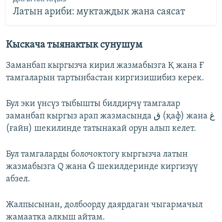
Латын ариби: муктаждык жана саясат
Кыскача тыянактык сунушум
Заманбап кыргызча кирил жазмабызга Қ жана Ғ
тамгаларын тартынбастан киргизишибиз керек.
Бул эки үнсүз тыбышты билдирчү тамгалар
заманбап кыргыз арап жазмасында ق (қаф) жана غ
(ғайн) шекилинде татынакай орун алып келет.
Бул тамгаларды болочоктогу кыргызча латын
жазмабызга Q жана Ğ шекилдеринде киргизүү
абзел.
Жалпысынан, долбоорду даярдаган чыгармачыл
жамаатка алкыш айтам.