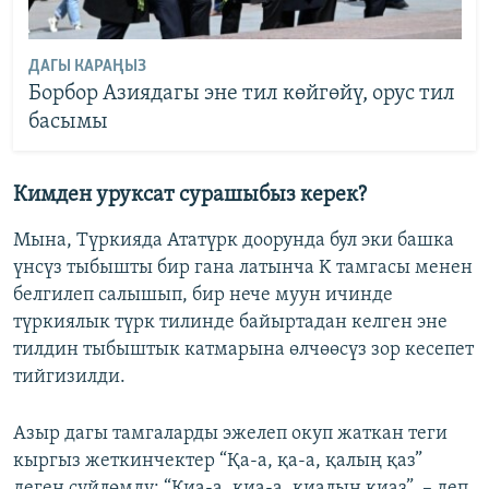
ДАГЫ КАРАҢЫЗ
Борбор Азиядагы эне тил көйгөйү, орус тил
басымы
Кимден уруксат сурашыбыз керек?
Мына, Түркияда Ататүрк доорунда бул эки башка
үнсүз тыбышты бир гана латынча K тамгасы менен
белгилеп салышып, бир нече муун ичинде
түркиялык түрк тилинде байыртадан келген эне
тилдин тыбыштык катмарына өлчөөсүз зор кесепет
тийгизилди.
Азыр дагы тамгаларды эжелеп окуп жаткан теги
кыргыз жеткинчектер “Қа-а, қа-а, қалың қаз”
деген сүйлөмдү: “Киа-а, киа-а, киалын киаз”, – деп