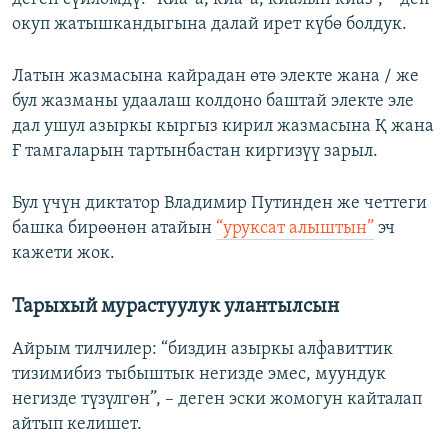
окуп жатышкандыгына далай ирет күбө болдук.
Латын жазмасына кайрадан өтө электе жана / же
бул жазманы удаалаш колдоно баштай электе эле
дал ушул азыркы кыргыз кирил жазмасына Қ жана
Ғ тамгаларын тартынбастан киргизүү зарыл.
Бул үчүн диктатор Владимир Путинден же четтеги
башка бирөөнөн атайын
“уруксат алыштын”
эч
кажети жок.
Тарыхый мурастуулук улантылсын
Айрым тилчилер: “биздин азыркы алфавиттик
тизимибиз тыбыштык негизде эмес, муундук
негизде түзүлгөн”, – деген эски жомогун кайталап
айтып келишет.