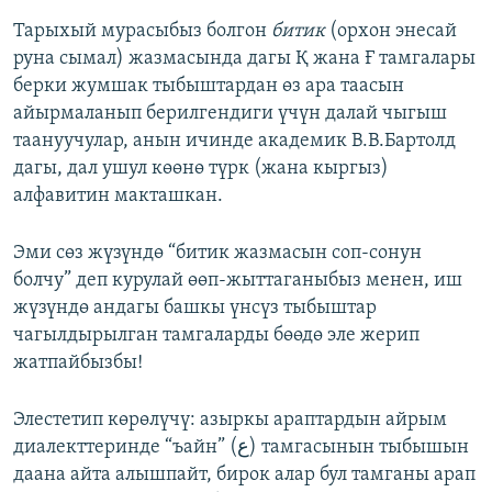
Тарыхый мурасыбыз болгон
битик
(орхон энесай
руна сымал) жазмасында дагы Қ жана Ғ тамгалары
берки жумшак тыбыштардан өз ара таасын
айырмаланып берилгендиги үчүн далай чыгыш
таануучулар, анын ичинде академик В.В.Бартолд
дагы, дал ушул көөнө түрк (жана кыргыз)
алфавитин макташкан.
Эми сөз жүзүндө “битик жазмасын соп-сонун
болчу” деп курулай өөп-жыттаганыбыз менен, иш
жүзүндө андагы башкы үнсүз тыбыштар
чагылдырылган тамгаларды бөөдө эле жерип
жатпайбызбы!
Элестетип көрөлүчү: азыркы араптардын айрым
диалекттеринде “ъайн” (ع) тамгасынын тыбышын
даана айта алышпайт, бирок алар бул тамганы арап