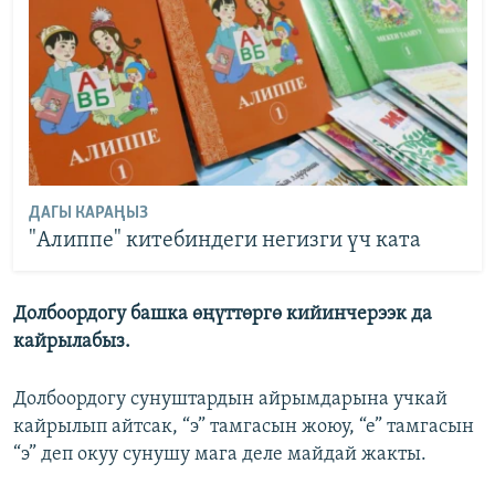
ДАГЫ КАРАҢЫЗ
"Алиппе" китебиндеги негизги үч ката
Долбоордогу башка өңүттөргө кийинчерээк да
кайрылабыз.
Долбоордогу сунуштардын айрымдарына учкай
кайрылып айтсак, “э” тамгасын жоюу, “е” тамгасын
“э” деп окуу сунушу мага деле майдай жакты.