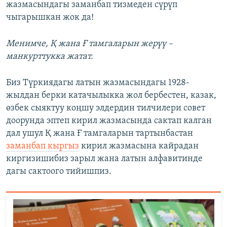
жазмасындагы заманбап тизмеден сүрүп
чыгарышкан жок да!
Менимче, Қ жана Ғ тамгаларын жерүү –
манкурттукка жатат.
Биз Түркиядагы латын жазмасындагы 1928-
жылдан берки катачылыкка жол бербестен, казак,
өзбек сыяктуу коңшу элдердин тилчилери совет
доорунда эптеп кирил жазмасында сактап калган
дал ушул Қ жана Ғ тамгаларын тартынбастан
заманбап кыргыз
кирил жазмасына кайрадан
киргизишибиз зарыл жана латын алфавитинде
дагы сактоого тийишпиз.