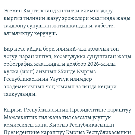
Эгемен Кыргызстандын тилчи илимпоздору
кыргыз тилинин жазуу эрежелери жаатында жаңы
талдоону сунуштап жатышкандыгы, албетте,
алгылыктуу көрүнүш.
Бир нече айдан бери илимий-чыгармачыл топ
чогуу-чаран иштеп, коомчулукка сунуштаган жаңы
орфография жаатындагы долбоор 2026-жылы
кулжа (июн) айынын 25инде Кыргыз
Республикасынын Улуттук илимдер
академиясынын чоң жыйын залында кеңири
талкууланды.
Кыргыз Республикасынын Президентине караштуу
Мамлекеттик тил жана тил саясаты улуттук
комиссиясы жана Кыргыз Республикасынын
Президентине караштуу Кыргыз Республикасынын