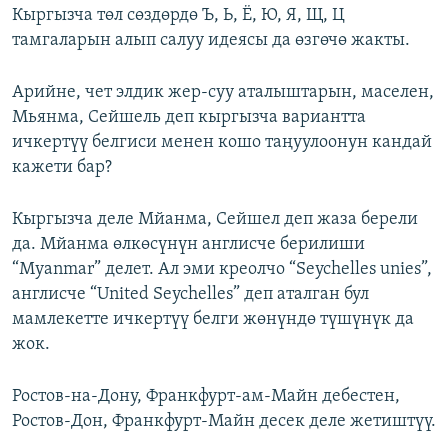
Кыргызча төл сөздөрдө Ъ, Ь, Ё, Ю, Я, Щ, Ц
тамгаларын алып салуу идеясы да өзгөчө жакты.
Арийне, чет элдик жер-суу аталыштарын, маселен,
Мьянма, Сейшель деп кыргызча вариантта
ичкертүү белгиси менен кошо таңуулоонун кандай
кажети бар?
Кыргызча деле Мйанма, Сейшел деп жаза берели
да. Мйанма өлкөсүнүн англисче берилиши
“Myanmar” делет. Ал эми креолчо “Seychelles unies”,
англисче “United Seychelles” деп аталган бул
мамлекетте ичкертүү белги жөнүндө түшүнүк да
жок.
Ростов-на-Дону, Франкфурт-ам-Майн дебестен,
Ростов-Дон, Франкфурт-Майн десек деле жетиштүү.