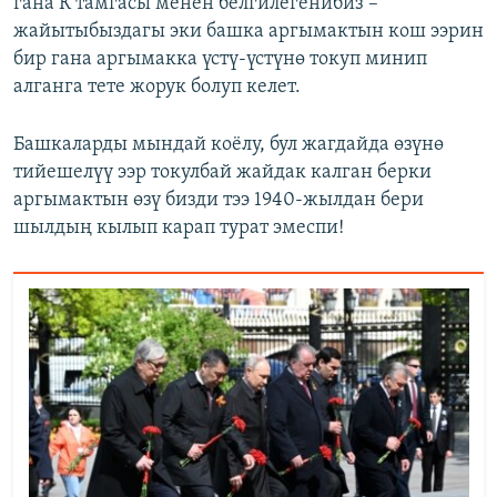
гана К тамгасы менен белгилегенибиз –
жайытыбыздагы эки башка аргымактын кош ээрин
бир гана аргымакка үстү-үстүнө токуп минип
алганга тете жорук болуп келет.
Башкаларды мындай коёлу, бул жагдайда өзүнө
тийешелүү ээр токулбай жайдак калган берки
аргымактын өзү бизди тээ 1940-жылдан бери
шылдың кылып карап турат эмеспи!