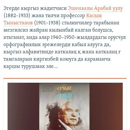
Эгерде кыргыз жадитчиси
Эшенаалы Арабай уулу
(1882–1933) жана тилчи профессор
Касым
Тыныстанов
(1901–1938) сталинчилер тарабынан
мезгилсиз жайран кылынбай калган болушса,
атаганат, анда алар 1940–1950-жылдардагы орусчул
орфографиялык эрежелерди кабыл алууга да,
кыргыз алфавитинде каткалаң қ жана каткалаң ғ
тамгаларын киргизбей коюуга да караманча
каршы турушмак эле...