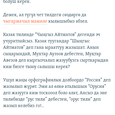
болуш керек.
Демек, ал түгүл чет тилдеги сөздөргө да
чыгармачыл мамиле
кылышыбыз абзел.
Казак тилинде “Чыңгыз Айтматов” дегенди эч
учуратпайсыз. Казак туугандар “Шыңгыс
Айтматов” деп гана ырааттуу жазышат. Анын
сыңарындай, Мухтар Ауэзов дебестен, Муқтар
Авезов деп кыргызчалап жазуубузга сырткарыдан
ким бизге тыюу салышы керек?
Ушул жаңы орфографиялык долбоордо “Россия” деп
жазылып жүрөт. Эми ал өлкө аталышын “Орусия”
деп жазууга ким тоскооол боло алат, Ансыз да эне
тилибизде “рус тили” дебестен, “орус тили” деп
жазып келебиз го!..