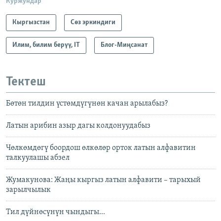
Куржундар
Кыргызстан
Сөз эркиндиги
Илим, билим берүү, IT
Блог-Миңсанат
Тектеш
Бөтөн тилдин үстөмдүгүнөн качан арылабыз?
Латын арибин азыр дагы колдонуудабыз
Чөлкөмдөгү боордош өлкөлөр орток латын алфавитин
талкуулашы абзел
Жумакунова: Жаңы кыргыз латын алфавити – тарыхый
зарылчылык
Тил дүйнөсүнүн чындыгы...