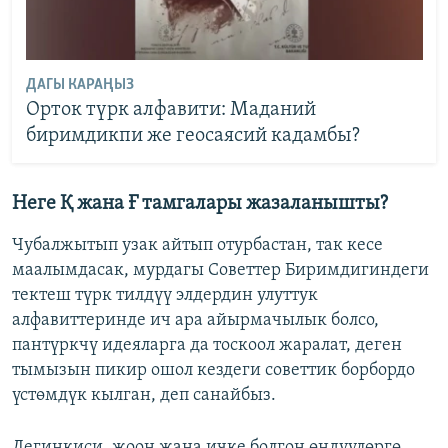
ДАГЫ КАРАҢЫЗ
Орток түрк алфавити: Маданий
биримдикпи же геосаясий кадамбы?
Неге Қ жана Ғ тамгалары жазаланышты?
Чубалжытып узак айтып отурбастан, так кесе
маалымдасак, мурдагы Советтер Биримдигиндеги
тектеш түрк тилдүү элдердин улуттук
алфавиттеринде ич ара айырмачылык болсо,
пантүркчү идеяларга да тоскоол жаралат, деген
тымызын пикир ошол кездеги советтик борбордо
үстөмдүк кылган, деп санайбыз.
Дегиңкиси, жоон жана ичке болгон өндүүлөргө