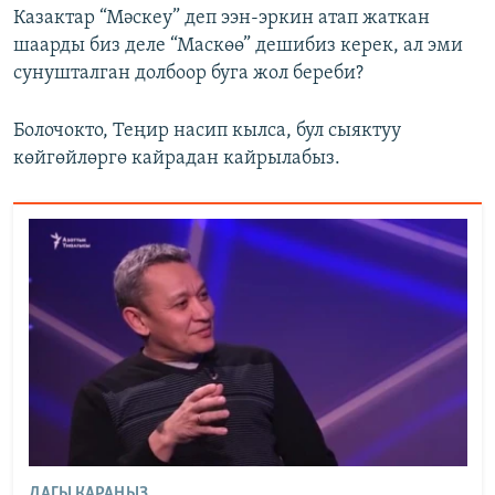
Казактар “Мәскеу” деп ээн-эркин атап жаткан
шаарды биз деле “Маскөө” дешибиз керек, ал эми
сунушталган долбоор буга жол береби?
Болочокто, Теңир насип кылса, бул сыяктуу
көйгөйлөргө кайрадан кайрылабыз.
ДАГЫ КАРАҢЫЗ