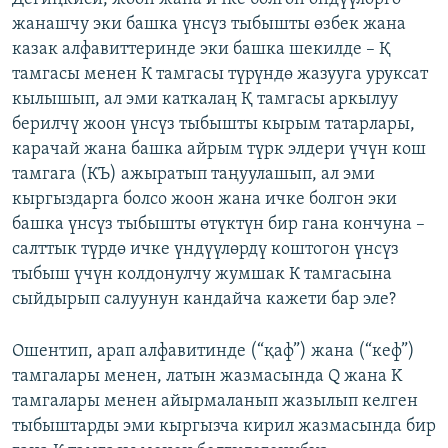
жанашчу эки башка үнсүз тыбышты өзбек жана
казак алфавиттеринде эки башка шекилде – Қ
тамгасы менен К тамгасы түрүндө жазууга уруксат
кылышып, ал эми каткалаң Қ тамгасы аркылуу
берилчү жоон үнсүз тыбышты кырым татарлары,
карачай жана башка айрым түрк элдери үчүн кош
тамгага (КЪ) ажыратып таңуулашып, ал эми
кыргыздарга болсо жоон жана ичке болгон эки
башка үнсүз тыбышты өтүктүн бир гана кончуна –
салттык түрдө ичке үндүүлөрдү коштогон үнсүз
тыбыш үчүн колдонулчу жумшак К тамгасына
сыйдырып салуунун кандайча кажети бар эле?
Ошентип, арап алфавитинде (“қаф”) жана (“кеф”)
тамгалары менен, латын жазмасында Q жана K
тамгалары менен айырмаланып жазылып келген
тыбыштарды эми кыргызча кирил жазмасында бир