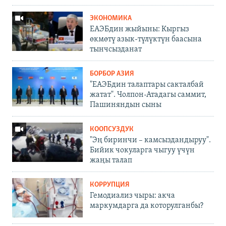
ЭКОНОМИКА
ЕАЭБдин жыйыны: Кыргыз
өкмөтү азык-түлүктүн баасына
тынчсызданат
БОРБОР АЗИЯ
"ЕАЭБдин талаптары сакталбай
жатат". Чолпон-Атадагы саммит,
Пашиняндын сыны
КООПСУЗДУК
"Эң биринчи – камсыздандыруу".
Бийик чокуларга чыгуу үчүн
жаңы талап
КОРРУПЦИЯ
Гемодиализ чыры: акча
маркумдарга да которулганбы?