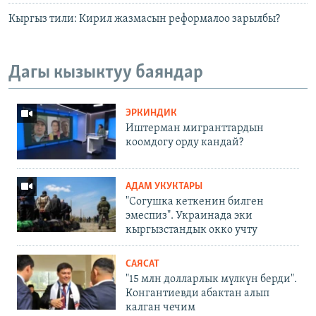
Кыргыз тили: Кирил жазмасын реформалоо зарылбы?
Дагы кызыктуу баяндар
ЭРКИНДИК
Иштерман мигранттардын
коомдогу орду кандай?
АДАМ УКУКТАРЫ
"Согушка кеткенин билген
эмеспиз". Украинада эки
кыргызстандык окко учту
САЯСАТ
"15 млн долларлык мүлкүн берди".
Конгантиевди абактан алып
калган чечим