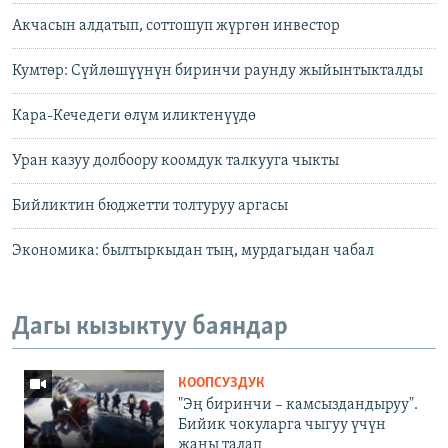
Акчасын алдатып, соттошуп жүргөн инвестор
Кумтөр: Сүйлөшүүнүн биринчи раунду жыйынтыкталды
Кара-Кечедеги өлүм иликтенүүдө
Уран казуу долбоору коомдук талкууга чыкты
Бийликтин бюджетти толтуруу аргасы
Экономика: былтыркыдан тың, мурдагыдан чабал
Дагы кызыктуу баяндар
КООПСУЗДУК
"Эң биринчи – камсыздандыруу".
Бийик чокуларга чыгуу үчүн
жаңы талап