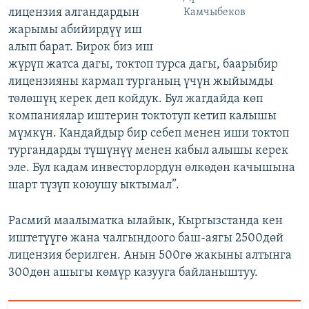
лицензия алгандардын
Камчыбеков
жарымы абийирдүү иш
алып барат. Бирок биз иш
жүрүп жатса дагы, токтоп турса дагы, баарыбир
лицензияны кармап турганың үчүн жыйымды
төлөшүң керек деп койдук. Бул жагдайда көп
компаниялар иштерин токтотуп кетип калышы
мүмкүн. Кандайдыр бир себеп менен иши токтоп
тургандарды түшүнүү менен кабыл алышы керек
эле. Бул кадам инвесторлордун өлкөдөн качышына
шарт түзүп коюушу ыктымал”.
Расмий маалыматка ылайык, Кыргызстанда кен
иштетүүгө жана чалгындоого баш-аягы 2500дөй
лицензия берилген. Анын 500гө жакыны алтынга
300дөн ашыгы көмүр казууга байланыштуу.