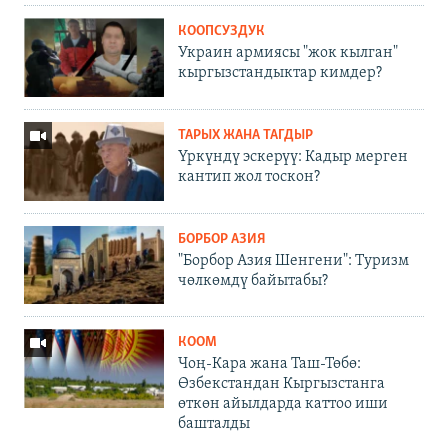
КООПСУЗДУК
Украин армиясы "жок кылган"
кыргызстандыктар кимдер?
ТАРЫХ ЖАНА ТАГДЫР
Үркүндү эскерүү: Кадыр мерген
кантип жол тоскон?
БОРБОР АЗИЯ
"Борбор Азия Шенгени": Туризм
чөлкөмдү байытабы?
КООМ
Чоң-Кара жана Таш-Төбө:
Өзбекстандан Кыргызстанга
өткөн айылдарда каттоо иши
башталды