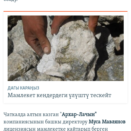
ДАГЫ КАРАҢЫЗ
Мамлекет кендердеги үлүштү тескейт
Чаткалда алтын казган "
Архар-Лачын"
компаниясынын башкы директору
Муса Мавлянов
лицензиясын мамлекетке кайтарып берген