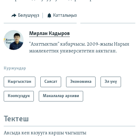
Бөлүшүңүз
Катталыңыз
Мирлан Кадыров
"Азаттыктын" кабарчысы. 2009-жылы Нарын
мамлекеттик университетин аяктаган.
Куржундар
Кыргызстан
Саясат
Экономика
Эл үнү
Коопсуздук
Макалалар архиви
Тектеш
Аксыда кен казууга каршы чыгышты