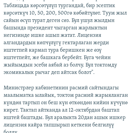
Таблицада көрсөтүлүп тургандай, бир эсептик
көрсөткүч 10, 50, 200, 500гө көбөйтүлөт. Туум жыл
сайын өсүп турат деген сөз. Бул ушул жылдын
башында президент чыгарган жарлыктын
негизинде ишке ашып жатат. Лицензия
алгандардын көпчүлүгү гектарлаган жерди
иштетпей кармап тура беришкен же өзү
иштетпейт, же башкага бербейт. Буга чейин
жыйымдын эсеби аябай аз болчу. Бул токтомду
экомикалык рычаг деп айтсак болот".
Министрлер кабинетинин расмий сайтындагы
маалыматка ылайык, токтом расмий жарыяланган
күндөн тартып он беш күн өткөндөн кийин күчүнө
кирет. Тактап айтканда ал 12-октябрдан баштап
иштей баштады. Бул аралыкта 20дан ашык ишкер
лицензия кайра тапшырып кеткени белгилүү
болду.