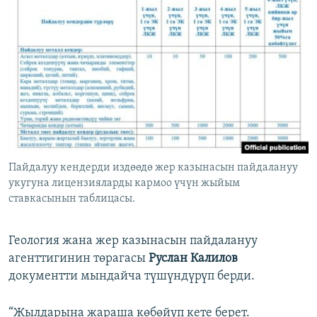
Пайдалуу кендерди издөөдө жер казынасын пайдалануу
укугуна лицензияларды кармоо үчүн жыйым
ставкасынын таблицасы.
Геология жана жер казынасын пайдалануу
агенттигинин төрагасы
Руслан Калилов
документти мындайча түшүндүрүп берди.
“Жылдарына жараша көбөйүп кете берет.