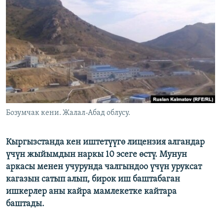
ОНЛАЙН ШЕРИНЕ
ЭЖЕ-СИҢДИЛЕР
АЗАТТЫК+
ЫҢГАЙСЫЗ СУРООЛОР
ЭЕ/АРнун бардык сайттары
Бозумчак кени. Жалал-Абад облусу.
Кыргызстанда кен иштетүүгө лицензия алгандар
үчүн жыйымдын наркы 10 эсеге өстү. Мунун
аркасы менен учурунда чалгындоо үчүн уруксат
кагазын сатып алып, бирок иш баштабаган
ишкерлер аны кайра мамлекетке кайтара
баштады.