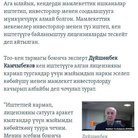
Ага ылайык, кендерди мамлекеттик ишканалар
иштетип, инвесторлор менен соодалашууга
мүмкүнчүлүк алмай болгон. Мамлекеттик
мекемелер инвесторлор менен түз иштеп, кен
иштетүүгө байланыштуу лицензияларды тескейт
деп айтылган.
Тоо-кен тармагы боюнча эксперт
Дүйшөнбек
Камчыбеков
кен иштетүүгө алган лицензияны
кармап тургандар үчүн жыйымдын наркы эселеп
көбөйүшү менен мамлекет инвесторлорду
качырып албайбы деп чочулап турат.
“Иштетпей кармап,
лицензияны сатууга аракет
кылгандар үчүн жыйымды
көбөйткөнү туура чечим.
Менин эсебим боюнча
Дүйшөнбек