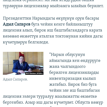
лицензия берилбейт. Ал эми кендердин башка
түрлөрүнө лицензиялар мыйзамга ылайык берилет.
Президенттин Нарындагы өкүлүнүн орун басары
Адыл Сапаров
буга чейин кенге байланыштуу
лицензия алып, бирок иш баштабагандарга карата
көзөмөл өкмөттүн аталган токтомунан кийин дагы
күчөтүлөрүн белгиледи.
“Нарын облусунун
аймагында кен өндүрүүгө
жана чалгындоого
берилген лицензияларды
инвентаризация кылып
Адыл Сапаров.
жатабыз. Бирок биз буга
чейин эле иш баштабаган
лицензия ээлери тууралуу маалыматты өкмөткө
бергенбиз. Азыр иш дагы күчөтүлөт. Облуста көмүр