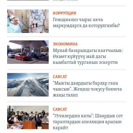
КОРРУПЦИЯ
Гемодиализ чыры: акча
маркумдарга да которулганбы?
ЭКОНОМИКА
Мунай базарындагы каатчылык:
Өкмөт күйүүчү май дагы
кымбаттай турганын эскертти
САЯСАТ
"Мыкты даярдыгы барлар гана
чыксын". Жеңиш чокусу боюнча
жаңы талап
САЯСАТ
"75чилердин каты": Шаардык сот
тараптардын апелляция арызын
карайт