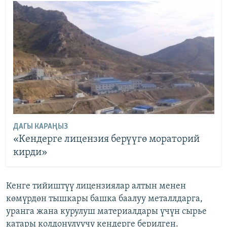
ДАГЫ КАРАҢЫЗ
«Кендерге лицензия берүүгө мораторий
кирди»
Кенге тийиштүү лицензиялар алтын менен
көмүрдөн тышкары башка баалуу металлдарга,
уранга жана курулуш материалдары үчүн сырье
катары колдонулуучу кендерге берилген.