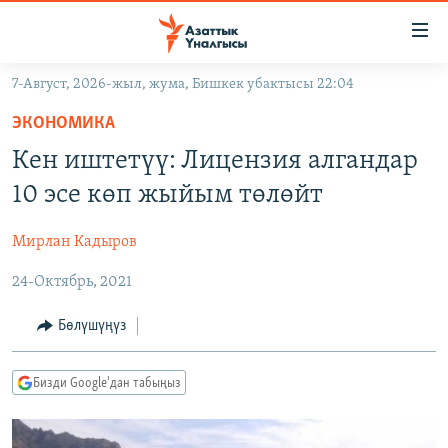
Линктер
Мазмунга
өтүңүз
7-Август, 2026-жыл, жума, Бишкек убактысы 22:04
Навигацияга
ЖАҢЫЛЫКТАР
өтүңүз
ЭКОНОМИКА
КЫРГЫЗСТАН
Издөөгө
Кен иштетүү: Лицензия алгандар
салыңыз
ДҮЙНӨ
КЫРГЫЗСТАН
10 эсе көп жыйым төлөйт
УКРАИНА
САЯСАТ
ДҮЙНӨ
Мирлан Кадыров
АТАЙЫН ИЛИКТӨӨ
ЭКОНОМИКА
БОРБОР АЗИЯ
24-Октябрь, 2021
ТВ ПРОГРАММАЛАР
МАДАНИЯТ
ПОДКАСТ
БҮГҮН АЗАТТЫКТА
Бөлүшүңүз
ӨЗГӨЧӨ ПИКИР
ЭКСПЕРТТЕР ТАЛДАЙТ
Бизди Google'дан табыңыз
БИЗ ЖАНА ДҮЙНӨ
Русский
ДАНИСТЕ