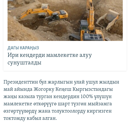
ДАГЫ КАРАҢЫЗ
Ири кендерди мамлекетке алуу
сунушталды
Президенттин бул жарлыгын улай ушул жылдын
май айында Жогорку Кеңеш Кыргызстандагы
жаңы казыла турган кендердин 100% үлүшүн
мамлекетке өткөрүүгө шарт түзгөн мыйзамга
өзгөртүүлөрдү жана толуктоолорду киргизген
токтомду кабыл алган.