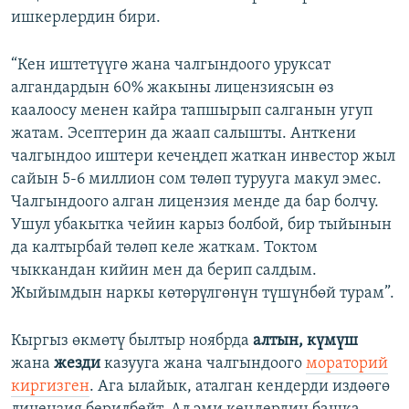
ишкерлердин бири.
“Кен иштетүүгө жана чалгындоого уруксат
алгандардын 60% жакыны лицензиясын өз
каалоосу менен кайра тапшырып салганын угуп
жатам. Эсептерин да жаап салышты. Анткени
чалгындоо иштери кечеңдеп жаткан инвестор жыл
сайын 5-6 миллион сом төлөп турууга макул эмес.
Чалгындоого алган лицензия менде да бар болчу.
Ушул убакытка чейин карыз болбой, бир тыйынын
да калтырбай төлөп келе жаткам. Токтом
чыккандан кийин мен да берип салдым.
Жыйымдын наркы көтөрүлгөнүн түшүнбөй турам”.
Кыргыз өкмөтү былтыр ноябрда
алтын, күмүш
жана
жезди
казууга жана чалгындоого
мораторий
киргизген
. Ага ылайык, аталган кендерди издөөгө