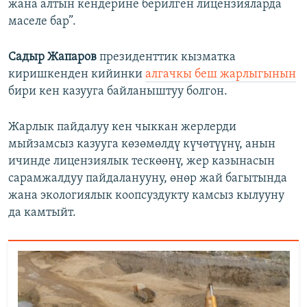
жана алтын кендерине берилген лицензияларда
маселе бар”.
Садыр Жапаров
президенттик кызматка
киришкенден кийинки
алгачкы беш жарлыгынын
бири кен казууга байланыштуу болгон.
Жарлык пайдалуу кен чыккан жерлерди
мыйзамсыз казууга көзөмөлдү күчөтүүнү, анын
ичинде лицензиялык тескөөнү, жер казынасын
сарамжалдуу пайдаланууну, өнөр жай багытында
жана экологиялык коопсуздукту камсыз кылууну
да камтыйт.