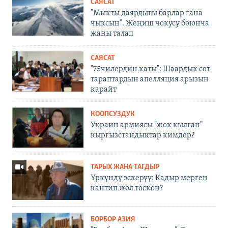
САЯСАТ
"Мыкты даярдыгы барлар гана
чыксын". Жеңиш чокусу боюнча
жаңы талап
САЯСАТ
"75чилердин каты": Шаардык сот
тараптардын апелляция арызын
карайт
КООПСУЗДУК
Украин армиясы "жок кылган"
кыргызстандыктар кимдер?
ТАРЫХ ЖАНА ТАГДЫР
Үркүндү эскерүү: Кадыр мерген
кантип жол тоскон?
БОРБОР АЗИЯ