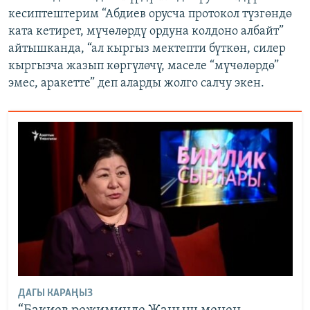
кесиптештерим “Абдиев орусча протокол түзгөндө
ката кетирет, мүчөлөрдү ордуна колдоно албайт”
айтышканда, “ал кыргыз мектепти бүткөн, силер
кыргызча жазып көргүлөчү, маселе “мүчөлөрдө”
эмес, аракетте” деп аларды жолго салчу экен.
ДАГЫ КАРАҢЫЗ