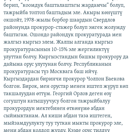
берип, “коомдук башталаштагы жардамчы” болуп,
тажрыйба топтоп баштадым эле. Акыры көнүштү
окшойт, 1978-жылы борбор шаардын Свердлов
районунда прокурор-стажер болуп эмгек жолумду
баштагам. Ошондо райондук прокуратурада мен
жалгыз кыргыз элем. Жалпы алганда кыргыз
прокуратурасынын 10-15% эле жергиликтүү
улуттан болчу. Кыргызстандын башкы прокурору да
дайыма орус улутунан болчу. Республиканын
прокуратурасы түз Москвага баш ийчү.
Кыргыздардан биринчи прокурор Чолпон Баекова
болгон. Бирок, мен орустар менен иштеп жүрүп көп
такшалуудан өттүм. Георгий Орлов деген өзү
согуштун катышуучусу болгон тажрыйбалуу
прокурордун мектебинен өткөнүмө абдан
сыймыктанам. Ал киши абдан таза иштеген,
мыйзамдуулукту туу туткан мыкты прокурор эле,
мени абдан колдоп жүрдү. Кээде орус тилдүү