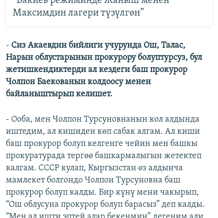
“Бакиев режиминде Жаныш менен
Максимдин лагери түзүлгөн”
-
Сиз Акаевдин бийлиги учурунда Ош, Талас,
Нарын облустарынын прокурору болуптурсуз, бул
жетишкендиктерди ал кездеги баш прокурор
Чолпон Баекованын колдоосу менен
байланыштырып келишет.
- Ооба, мен Чолпон Турсуновнанын кол алдында
иштедим, ал кишиден көп сабак алгам. Ал киши
баш прокурор болуп келгенге чейин мен башкы
прокуратурада тергөө башкармалыгын жетектеп
калгам. СССР кулап, Кыргызстан өз алдынча
мамлекет болгондо Чолпон Турсуновна баш
прокурор болуп калды. Бир күнү мени чакырып,
“Ош облусуна прокурор болуп барасыз” деп калды.
“Мен ал ишти эптей алар бекенмин” дегеним али