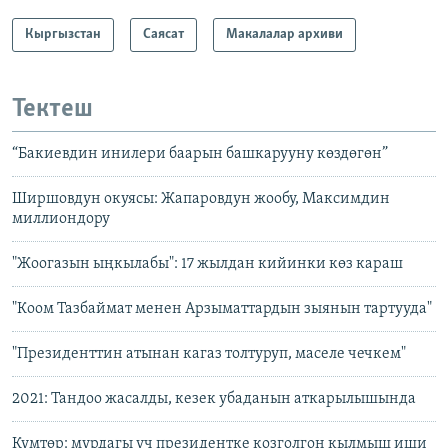
Кыргызстан
Саясат
Макалалар архиви
Тектеш
“Бакиевдин инилери баарын башкарууну көздөгөн”
Ширшовдун окуясы: Жапаровдун жообу, Максимдин
миллиондору
"Жоогазын ыңкылабы": 17 жылдан кийинки көз караш
"Коом Тазбаймат менен Арзыматтардын зыянын тартууда"
"Президенттин атынан кагаз толтуруп, маселе чечкем"
2021: Тандоо жасалды, кезек убаданын аткарылышында
Кумтөр: мурдагы үч президентке козголгон кылмыш иши