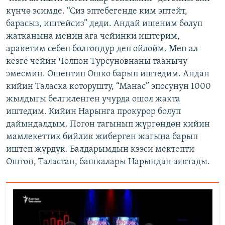
күнчө эсимде. “Сиз эптебегенде ким эптейт,
барасыз, иштейсиз” деди. Андай ишеним болуп
жатканына менин ага чейинки иштерим,
аракетим себеп болгондур деп ойлойм. Мен ал
кезге чейин Чолпон Турсуновнаны таанычу
эмесмин. Ошентип Ошко барып иштедим. Андан
кийин Таласка которушту, “Манас” эпосунун 1000
жылдыгы белгиленген учурда ошол жакта
иштедим. Кийин Нарынга прокурор болуп
дайындалдым. Погон тагынып жүргөндөн кийин
мамлекеттик бийлик жиберген жагына барып
иштеп жүрдүк. Балдарымдын кээси мектепти
Оштон, Таластан, башкалары Нарындан аяктады.