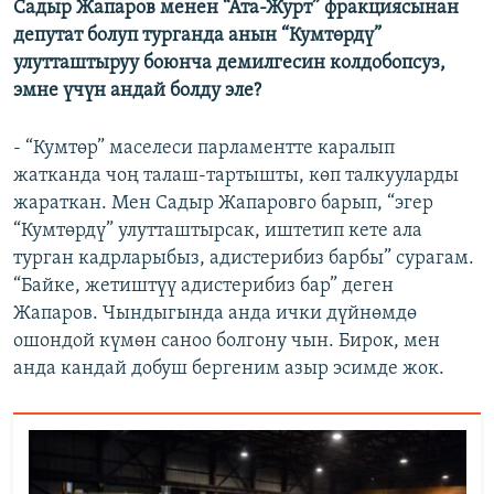
Садыр Жапаров менен “Ата-Журт” фракциясынан
депутат болуп турганда анын “Кумтөрдү”
улутташтыруу боюнча демилгесин колдобопсуз,
эмне үчүн андай болду эле?
- “Кумтөр” маселеси парламентте каралып
жатканда чоң талаш-тартышты, көп талкууларды
жараткан. Мен Садыр Жапаровго барып, “эгер
“Кумтөрдү” улутташтырсак, иштетип кете ала
турган кадрларыбыз, адистерибиз барбы” сурагам.
“Байке, жетиштүү адистерибиз бар” деген
Жапаров. Чындыгында анда ички дүйнөмдө
ошондой күмөн саноо болгону чын. Бирок, мен
анда кандай добуш бергеним азыр эсимде жок.