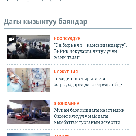
Дагы кызыктуу баяндар
КООПСУЗДУК
"Эң биринчи – камсыздандыруу".
Бийик чокуларга чыгуу үчүн
жаңы талап
КОРРУПЦИЯ
Гемодиализ чыры: акча
маркумдарга да которулганбы?
ЭКОНОМИКА
Мунай базарындагы каатчылык:
Өкмөт күйүүчү май дагы
кымбаттай турганын эскертти