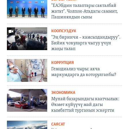
"ЕАЭБдин талаптары сакталбай
жатат". Чолпон-Атадагы саммит,
Пашиняндын сыны
КООПСУЗДУК
"Эң биринчи – камсыздандыруу".
Бийик чокуларга чыгуу үчүн
жаңы талап
КОРРУПЦИЯ
Гемодиализ чыры: акча
маркумдарга да которулганбы?
ЭКОНОМИКА
Мунай базарындагы каатчылык:
Өкмөт күйүүчү май дагы
кымбаттай турганын эскертти
САЯСАТ