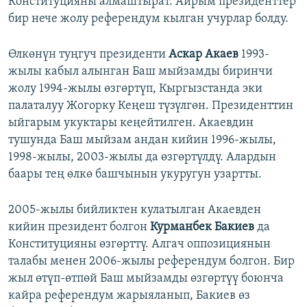
Конституцияны алмаштырат. Айрым президенттер
бир нече жолу референдум кылган учурлар болду.
Өлкөнүн туңгуч президенти
Аскар Акаев
1993-
жылы кабыл алынган Баш мыйзамды биринчи
жолу 1994-жылы өзгөртүп, Кыргызстанда эки
палаталуу Жогорку Кеңеш түзүлгөн. Президенттин
ыйгарым укуктары кеңейтилген. Акаевдин
тушунда Баш мыйзам андан кийин 1996-жылы,
1998-жылы, 2003-жылы да өзгөртүлдү. Алардын
баары тең өлкө башчынын укуругун узартты.
2005-жылы бийликтен кулатылган Акаевден
кийин президент болгон
Курманбек Бакиев
да
Конституцияны өзгөрттү. Алгач оппозициянын
талабы менен 2006-жылы референдум болгон. Бир
жыл өтүп-өтпөй Баш мыйзамды өзгөртүү боюнча
кайра референдум жарыяланып, Бакиев өз