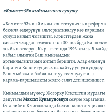
«Комитет 93» кыймылы
нын сунушу
«Комитет 93» кыймылы конституциялык реформа
боюнча өздөрүнүн альтернативалуу көз карашын
сунуш кылып чыгышты. Юристтерден жана
саясатчылардан түзүлгөн топ 30-ноябрда Бишкекте
жыйын өткөрүп, Кыргызстанда 1993-жылы 5-майда
кабыл алынган Баш мыйзамдын
артыкчылыктарын айтып беришти. Алар өлкөнүн
биринчи Конституциясына кайтуу ушул күндөрү
Баш мыйзамга байланыштуу коомчулуктагы
карама-каршылыкты жолго салат деп ишенишет.
Кыймылдын мүчөсү, Жогорку Кеңештин мурдагы
депутаты
Максат Кунакуновдун
сөзүнө караганда,
буга чейин Кыргызстанда болгон конституциялык