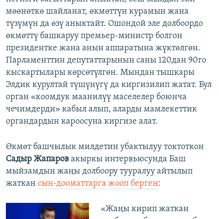
мөөнөткө шайланат, өкмөттүн курамын жана
түзүмүн да өзү аныктайт. Ошондой эле долбоордо
өкмөттү башкаруу премьер-министр болгон
президентке жана анын аппаратына жүктөлгөн.
Парламенттин депутаттарынын саны 120дан 90го
кыскартылары көрсөтүлгөн. Мындан тышкары
Элдик курултай түшүнүгү да киргизилип жатат. Бул
орган «коомдук маанилүү маселелер боюнча
чечимдерди» кабыл алып, аларды мамлекеттик
органдардын кароосуна киргизе алат.
Өкмөт башчылык милдетин убактылуу токтоткон
Садыр Жапаров
акыркы интервьюсунда Баш
мыйзамдын жаңы долбоору тууралуу айтылып
жаткан
сын-дооматтарга жооп берген
:
«Жаңы кирип жаткан