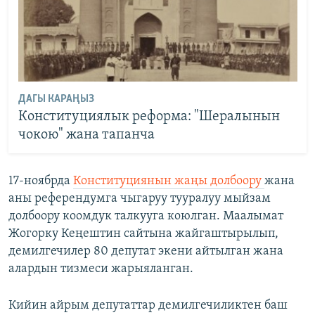
ДАГЫ КАРАҢЫЗ
Конституциялык реформа: "Шералынын
чокою" жана тапанча
17-ноябрда
Конституциянын жаңы долбоору
жана
аны референдумга чыгаруу тууралуу мыйзам
долбоору коомдук талкууга коюлган. Маалымат
Жогорку Кеңештин сайтына жайгаштырылып,
демилгечилер 80 депутат экени айтылган жана
алардын тизмеси жарыяланган.
Кийин айрым депутаттар демилгечиликтен баш