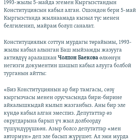
1993-жылы 5-майда эгемен Кыргызстандын
Конституциясын кабыл алган. Ошондон бери 5-май
Кыргызстанда жылнаамада кызыл түс менен
белгиленип, майрам болуп саналат.
Конституциялык соттун мурдагы төрайымы, 1993-
жылы кабыл алынган Баш мыйзамды жазууга
активдүү аралашкан
Чолпон Баекова
өлкөнүн
негизги документин шашып кабыл алууга болбой
турганын айтты:
«Биз Конституциянын ар бир тамгасы, сөзү
кыргызчасы менен орусчасында бири-бирине
айкалышкыдай кылып жазганбыз. Аны бир эле
күндө кабыл алган эмеспиз. Депутаттар өз
округдарына барып үч жыл долбоорду
түшүндүрүшкөн. Азыр болсо депутаттар «мен
автормун» деп эле басып жүрүшөт. Ал эми мурда