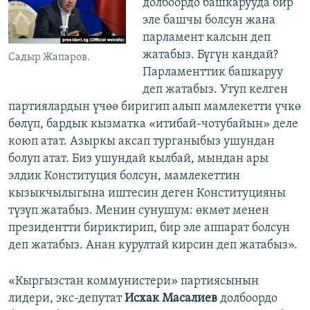
долбоордо башкарууда бир
эле башчы болсун жана
парламент калсын деп
жатабыз. Бүгүн кандай?
Садыр Жапаров.
Парламенттик башкаруу
деп жатабыз. Утуп келген
партиялардын үчөө биригип алып мамлекетти үчкө
бөлүп, бардык кызматка «итибай-чотубайын» деле
коюп атат. Азыркы аксап турганыбыз ушундан
болуп атат. Биз ушундай кылбай, мындан ары
элдик Конституция болсун, мамлекеттин
кызыкчылыгына иштесин деген Конституцияны
түзүп жатабыз. Менин сунушум: өкмөт менен
президентти бириктирип, бир эле аппарат болсун
деп жатабыз. Анан курултай кирсин деп жатабыз».
«Кыргызстан коммунистери» партиясынын
лидери, экс-депутат
Исхак Масалиев
долбоордо