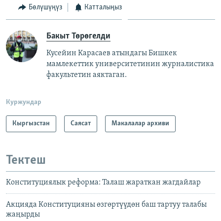
720p
Бөлүшүңүз
Катталыңыз
720p
1080p
1080p
Бакыт Төрөгелди
Кусейин Карасаев атындагы Бишкек
мамлекеттик университетинин журналистика
факультетин аяктаган.
Куржундар
Кыргызстан
Саясат
Макалалар архиви
Тектеш
Конституциялык реформа: Талаш жараткан жагдайлар
Акцияда Конституцияны өзгөртүүдөн баш тартуу талабы
жаңырды