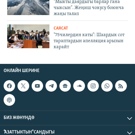
"Мыкты даярдыгы барлар гана
чыксын". Жеңиш чокусу боюнча
жаңы талап
САЯСАТ
"75чилердин каты": Шаардык сот
тараптардын апелляция арызын
карайт
ОНЛАЙН ШЕРИНЕ
БИЗ ЖӨНҮНДӨ
"АЗАТТЫКТЫН" САНДЫГЫ