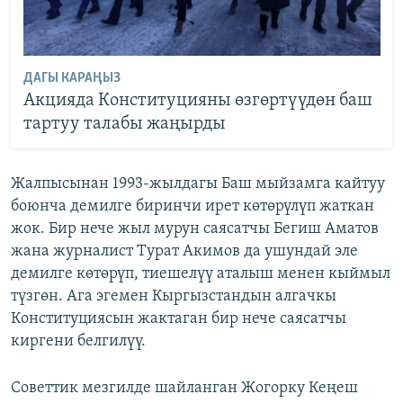
ДАГЫ КАРАҢЫЗ
Акцияда Конституцияны өзгөртүүдөн баш
тартуу талабы жаңырды
Жалпысынан 1993-жылдагы Баш мыйзамга кайтуу
боюнча демилге биринчи ирет көтөрүлүп жаткан
жок. Бир нече жыл мурун саясатчы Бегиш Аматов
жана журналист Турат Акимов да ушундай эле
демилге көтөрүп, тиешелүү аталыш менен кыймыл
түзгөн. Ага эгемен Кыргызстандын алгачкы
Конституциясын жактаган бир нече саясатчы
киргени белгилүү.
Советтик мезгилде шайланган Жогорку Кеңеш