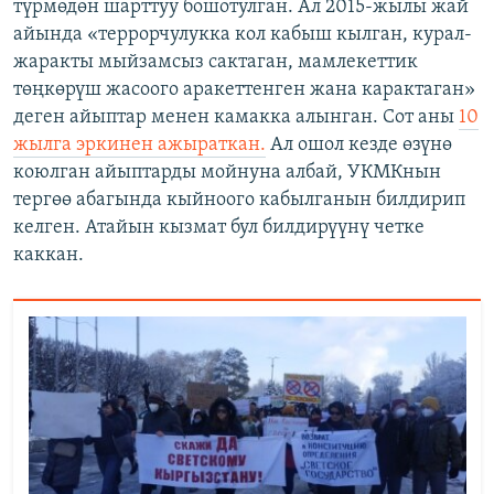
түрмөдөн шарттуу бошотулган. Ал 2015-жылы жай
айында «террорчулукка кол кабыш кылган, курал-
жаракты мыйзамсыз сактаган, мамлекеттик
төңкөрүш жасоого аракеттенген жана карактаган»
деген айыптар менен камакка алынган. Сот аны
10
жылга эркинен ажыраткан.
Ал ошол кезде өзүнө
коюлган айыптарды мойнуна албай, УКМКнын
тергөө абагында кыйноого кабылганын билдирип
келген. Атайын кызмат бул билдирүүнү четке
каккан.