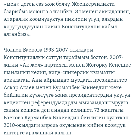
«мен» деген сөз жок болчу. Жоопкерчиликти
баарыбыз моюнга алганбыз. Эл менен акылдашып,
эл аралык коомчулуктун пикирин угуп, алардын
корутундусунан кийин Конституцияны кабыл
алганбыз».
Чолпон Баекова 1993-2007-жылдары
Конституциялык соттун төрайымы болгон. 2007-
жылы «Ак жол» партиясы менен Жогорку Кеңешке
шайланып келип, вице-спикерлик кызматты
аркалаган. Аны айрымдар мурдагы президенттер
Аскар Акаев менен Курманбек Бакиевдин жеке
бийлигин күчөтүүгө жана президенттердин укугун
кеңейткен референдумдарды мыйзамдаштырууга
салым кошкон деп сындап келишет. 73 жаштагы
Баекова Курманбек Бакиевдин бийлигин кулаткан
2010-жылдагы апрель окуясынан кийин коомдук
иштерге аралашпай калган.