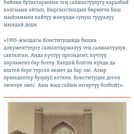
бийлик бутактарынын тең салмактуулугу каралбай
калганын айтып, Кыргызстандын биринчи Баш
мыйзамына кайтуу жөнүндө сунуш тууралуу
мындай деди:
«1993-жылдагы Конституцияда башка
документтерге салыштырмалуу тең салмактуулук
сакталган. Анда күчтүү президент, күчтүү
парламент бар болчу. Кандай болгон күндө да
иштей бере турган өкмөт да бар эле. Азыр
принциптер бузулуп кеткен. Конституция деген
оюнчук эмес. Аны жыл сайын өзгөртүү болбойт».