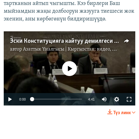
тартканын айтып чыгышты. Кээ бирлери Баш
мыйзамдын жаңы долбоорун жазууга тиешеси жок
экенин, аны көрбөгөнүн билдиришүүдө.
Эски Конституцияга кайтуу демилгеси көтөрүлдү
автор
Азаттык Үналгысы | Кыргызстан: видео, фото, кабарлар
No media source currently available
Auto
0:00
4:41
240p
Түз линк
360p
Auto
240p
360p
480p
480p