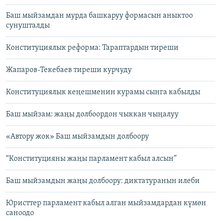
Баш мыйзамдан мурда башкаруу формасын аныктоо
сунушталды
Конституциялык реформа: Тараптардын тиреши
Жапаров-Текебаев тиреши курчуду
Конституциялык кеңешменин курамы сынга кабылды
Баш мыйзам: жаңы долбоордон чыккан чыңалуу
«Автору жок» Баш мыйзамдын долбоору
“Конституцияны жаңы парламент кабыл алсын”
Баш мыйзамдын жаңы долбоору: диктатуранын илеби
Юристтер парламент кабыл алган мыйзамдардан күмөн
саноодо