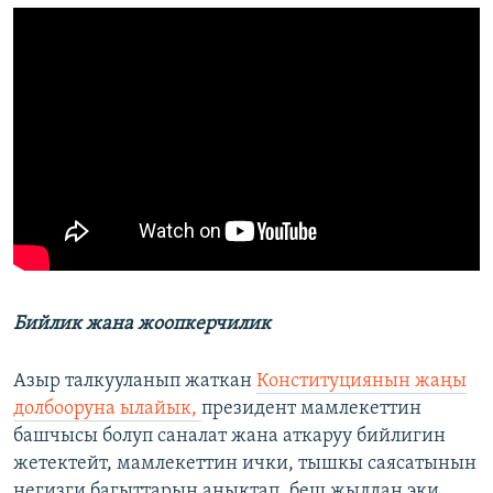
Бийлик жана жоопкерчилик
Азыр талкууланып жаткан
Конституциянын жаңы
долбооруна ылайык,
президент мамлекеттин
башчысы болуп саналат жана аткаруу бийлигин
жетектейт, мамлекеттин ички, тышкы саясатынын
негизги багыттарын аныктап, беш жылдан эки