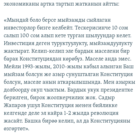
экономиканы артка тартып жатканын айтты:
«Мындай боло берсе мыйзамды сыйлаган
инвесторлор бизге келбейт. Тескерисинче 10 сом
салып 100 сом алып кете турган шылуундар келет.
Инвестиция деген туруктуулукту, мыйзамдуулукту
жактырат. Келип-келип эле бардык маселени бир
барак Конституциядан көрөбүз. Маселе анда эмес.
Мейли 1993-жылы, 2010-жылы кабыл алынган Баш
мыйзам болсун же азыр сунушталган Конституция
болсун, маселе анын аткарылышында. Мен азыркы
долбоорду окуп чыктым. Бардык укук президентке
берилген, бирок жоопкерчилик жок. Садыр
Жапаров ушул Конституция менен бийликке
келгенде деле эл кайра 1-2 жылда революция
жасайт. Башка бирөө келип, ал да Конституцияны
өзгөртөт».