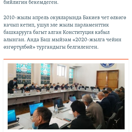
бийлигин бекемдеген.
2010-жылы апрель окуяларында Бакиев чет өлкөгө
качып кетип, ушул эле жылы парламенттик
башкарууга багыт алган Конституция кабыл
алынган. Анда Баш мыйзам «2020-жылга чейин
өзгөртүлбөй» тургандыгы белгиленген.