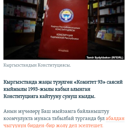
ОНЛАЙН ШЕРИНЕ
ЭЖЕ-СИҢДИЛЕР
АЗАТТЫК+
ЫҢГАЙСЫЗ СУРООЛОР
ЭЕ/АРнун бардык сайттары
Кыргызстандын Конституциясы.
Кыргызстанда жаңы түзүлгөн «Комитет 93» саясий
кыймылы 1993-жылы кабыл алынган
Конституцияга кайтууну сунуш кылды.
Анын мүчөлөрү Баш мыйзамга байланыштуу
коомчулукта мунаса табылбай турганда бул
абалдан
чыгуунун бирден-бир жолу деп эсептешет.