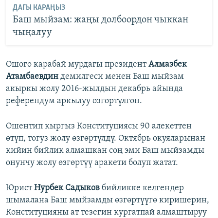
ДАГЫ КАРАҢЫЗ
Баш мыйзам: жаңы долбоордон чыккан
чыңалуу
Ошого карабай мурдагы президент
Алмазбек
Атамбаевдин
демилгеси менен Баш мыйзам
акыркы жолу 2016-жылдын декабрь айында
референдум аркылуу өзгөртүлгөн.
Ошентип кыргыз Конституциясы 90 алекеттен
өтүп, тогуз жолу өзгөртүлдү. Октябрь окуяларынан
кийин бийлик алмашкан соң эми Баш мыйзамды
онунчу жолу өзгөртүү аракети болуп жатат.
Юрист
Нурбек Садыков
бийликке келгендер
шымалана Баш мыйзамды өзгөртүүгө киришерин,
Конституцияны ат тезегин кургатпай алмаштыруу