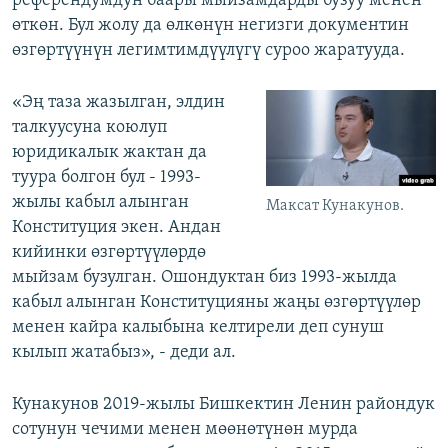
референдумдун баары мыйзамдарды бузуу менен
өткөн. Бул жолу да өлкөнүн негизги документин
өзгөртүүнүн легимтимдүүлүгү суроо жаратууда.
«Эң таза жазылган, элдин
талкуусуна коюлуп
юридикалык жактан да
туура болгон бул - 1993-
жылы кабыл алынган
Максат Кунакунов.
Конституция экен. Андан
кийинки өзгөртүүлөрдө
мыйзам бузулган. Ошондуктан биз 1993-жылда
кабыл алынган Конституцияны жаңы өзгөртүүлөр
менен кайра калыбына келтирели деп сунуш
кылып жатабыз», - деди ал.
Кунакунов 2019-жылы Бишкектин Ленин райондук
сотунун чечими менен мөөнөтүнөн мурда