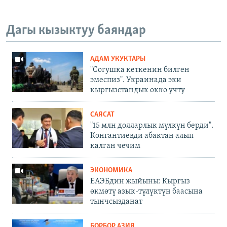
Дагы кызыктуу баяндар
АДАМ УКУКТАРЫ
"Согушка кеткенин билген
эмеспиз". Украинада эки
кыргызстандык окко учту
САЯСАТ
"15 млн долларлык мүлкүн берди".
Конгантиевди абактан алып
калган чечим
ЭКОНОМИКА
ЕАЭБдин жыйыны: Кыргыз
өкмөтү азык-түлүктүн баасына
тынчсызданат
БОРБОР АЗИЯ