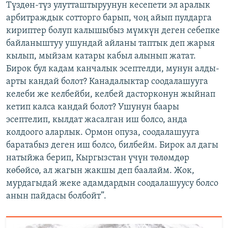
Түздөн-түз улутташтыруунун кесепети эл аралык
арбитраждык сотторго барып, чоң айып пулдарга
кириптер болуп калышыбыз мүмкүн деген себепке
байланыштуу ушундай айланы таптык деп жарыя
кылып, мыйзам катары кабыл алынып жатат.
Бирок бул кадам канчалык эсептелди, мунун алды-
арты кандай болот? Канадалыктар соодалашууга
келеби же келбейби, келбей дасторконун жыйнап
кетип калса кандай болот? Ушунун баары
эсептелип, кылдат жасалган иш болсо, анда
колдоого аларлык. Ормон опуза, соодалашууга
баратабыз деген иш болсо, билбейм. Бирок ал дагы
натыйжа берип, Кыргызстан үчүн төлөмдөр
көбөйсө, ал жагын жакшы деп баалайм. Жок,
мурдагыдай жеке адамдардын соодалашуусу болсо
анын пайдасы болбойт”.