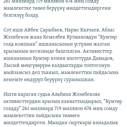
261 миллиард 719 миллион 674 миң сомду
мамлекетке төлөп берүүнү милдеттендиргени
белгилүү болду.
Сот иши Айбек Сарыбаев, Нарис Калчаев, Аблас
Жээнбеков жана Кемелбек Кутмановдун “Кумтөр
голд компани” ишканасынын үстүнөн жазган
арызынын негизинде башталган. Активисттер
ишкананын Кумтөр кенин иштетүүдө Давыдов,
Лысый мөңгүлөрүнө калдыктарды топтогонун
мыйзамсыз деп таанып, мамлекеттин пайдасына
кенемте өндүрүп берүүнү суранышкан.
Ишти караган судья Альбина Жээнбекова
активисттердин арызын канааттандырып, “Кумтөр
голдду” 261 миллиард 719 миллион 674 миң сомду
мамлекеттин пайдасына төлөөгө
милдеттендирген. Мындан сырткары канадалык