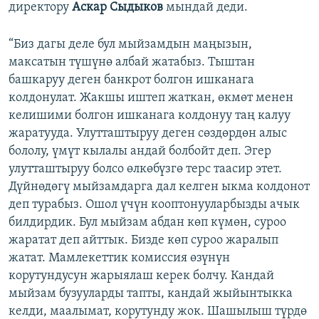
директору
Аскар Сыдыков
мындай деди.
“Биз дагы деле бул мыйзамдын маңызын,
максатын түшүнө албай жатабыз. Тыштан
башкаруу деген банкрот болгон ишканага
колдонулат. Жакшы иштеп жаткан, өкмөт менен
келишими болгон ишканага колдонуу таң калуу
жаратууда. Улутташтыруу деген сөздөрдөн алыс
бололу, үмүт кылалы андай болбойт деп. Эгер
улутташтыруу болсо өлкөбүзгө терс таасир этет.
Дүйнөдөгү мыйзамдарга дал келген ыкма колдонот
деп турабыз. Ошол үчүн кооптонууларбызды ачык
билдирдик. Бул мыйзам абдан көп күмөн, суроо
жаратат деп айттык. Бизде көп суроо жаралып
жатат. Мамлекеттик комиссия өзүнүн
корутундусун жарыялаш керек болчу. Кандай
мыйзам бузууларды тапты, кандай жыйынтыкка
келди, маалымат, корутунду жок. Шашылыш түрдө