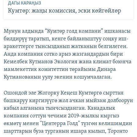
ДАГЫ КАРАҢЫЗ
Кумтөр: жаңы комиссия, эски көйгөйлөр
Мунун алдында “Кумтөр голд компани” ишканасы
билдирүү таратып, кенге байланыштуу соңку иш-
аракеттерге тынсызданып жатканын белгилеген.
Анда компания сотко арыз жазгандардын бири
Кемелбек Кутманов Экология жана климат боюнча
мамлекеттик комитеттин төрайымы Динара
Кутманованын уулу экенин кошумчалаган.
Ошондой эле Жогорку Кеңеш Кумтөргө сырттан
башкаруу киргизүүгө жол ачкан мыйзам долбоорун
кабыл алганына тынчсызданган. Канадалык
компания соттун чечими 2019-жылкы кыргыз
өкмөтү менен "Центерра Голд" түзгөн келишимдин
шарттарын буза турганын ишара кылып, Торонто