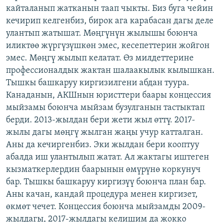
кайталанып жатканын таап чыкты. Биз буга чейин
кечирип келгенбиз, бирок ага карабасан дагы деле
улантып жатышат. Мөңгүнүн жылышы боюнча
иликтөө жүргүзүшкөн эмес, кесепеттерин жойгон
эмес. Мөңгү жылып келатат. Өз милдеттерине
профессионалдык жактан шалаакылык кылышкан.
Тышкы башкаруу киргизилгени абдан туура.
Канаданын, АКШнын юристтери баары концессия
мыйзамы боюнча мыйзам бузулганын тастыктап
берди. 2013-жылдан бери жети жыл өттү. 2017-
жылы дагы мөңгү жылган жаңы учур катталган.
Аны да кечиргенбиз. Эки жылдан бери кооптуу
абалда иш улантылып жатат. Ал жактагы иштеген
кызматкерлердин баарынын өмүрүнө коркунуч
бар. Тышкы башкаруу киргизүү боюнча план бар.
Аны качан, кандай процедура менен киргизет,
өкмөт чечет. Концессия боюнча мыйзамды 2009-
жылдагы, 2017-жылдагы келишим да жокко