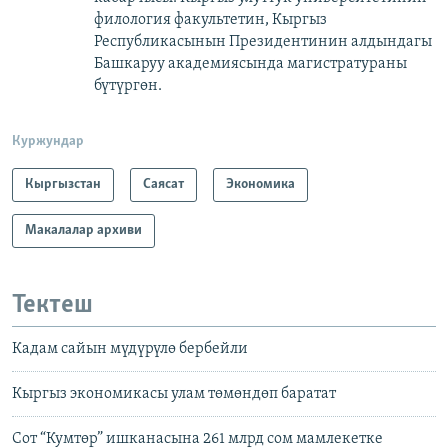
филология факультетин, Кыргыз
Республикасынын Президентинин алдындагы
Башкаруу академиясында магистратураны
бүтүргөн.
Куржундар
Кыргызстан
Саясат
Экономика
Макалалар архиви
Тектеш
Кадам сайын мүдүрүлө бербейли
Кыргыз экономикасы улам төмөндөп баратат
Сот “Кумтөр” ишканасына 261 млрд сом мамлекетке