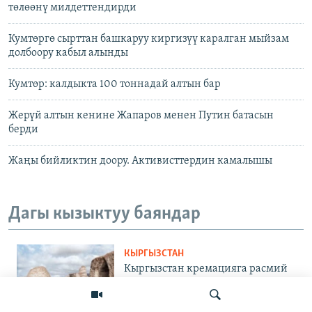
төлөөнү милдеттендирди
Кумтөргө сырттан башкаруу киргизүү каралган мыйзам
долбоору кабыл алынды
Кумтөр: калдыкта 100 тоннадай алтын бар
Жерүй алтын кенине Жапаров менен Путин батасын
берди
Жаңы бийликтин доору. Активисттердин камалышы
Дагы кызыктуу баяндар
КЫРГЫЗСТАН
Кыргызстан кремацияга расмий
тыюу салды. Өлкөдө көрүстөн
жетиштүүбү?