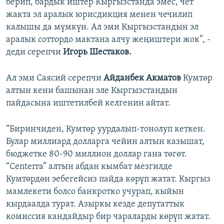
берип, бардык иштер Кыргызстанда эмес, чет
жакта эл аралык юрисдикция менен чечилип
калышы да мүмкүн. Ал эми Кыргызстандын эл
аралык соттордо мактана алчу жеңиштери жок”, -
деди серепчи
Игорь Шестаков.
Ал эми Саясий серепчи
Айданбек Акматов
Кумтөр
алтын кени башынан эле Кыргызстандын
пайдасына иштетилбей келгенин айтат.
“Биринчиден, Кумтөр уурдалып-тонолуп кеткен.
Булар миллиард долларга чейин алтын казышат,
бюджетке 80-90 миллион доллар гана төгөт.
“Centerra” алтын абдан кымбат мезгилде
Кумтөрдөн эебегейсиз пайда көрүп жатат. Кыргыз
мамлекети болсо банкротко учурап, кыйын
кырдаалда турат. Азыркы кезде депутаттык
комиссия кандайдыр бир чараларды көрүп жатат.