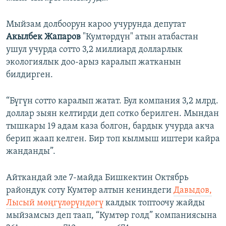
Мыйзам долбоорун кароо учурунда депутат
Акылбек Жапаров
"Кумтөрдүн" атын атабастан
ушул учурда сотто 3,2 миллиард долларлык
экологиялык доо-арыз каралып жатканын
билдирген.
“Бүгүн сотто каралып жатат. Бул компания 3,2 млрд.
доллар зыян келтирди деп сотко берилген. Мындан
тышкары 19 адам каза болгон, бардык учурда акча
берип жаап келген. Бир топ кылмыш иштери кайра
жанданды”.
Айткандай эле 7-майда Бишкектин Октябрь
райондук соту Кумтөр алтын кениндеги
Давыдов,
Лысый мөңгүлөрүндөгү
калдык топтоочу жайды
мыйзамсыз деп таап, “Кумтөр голд” компаниясына