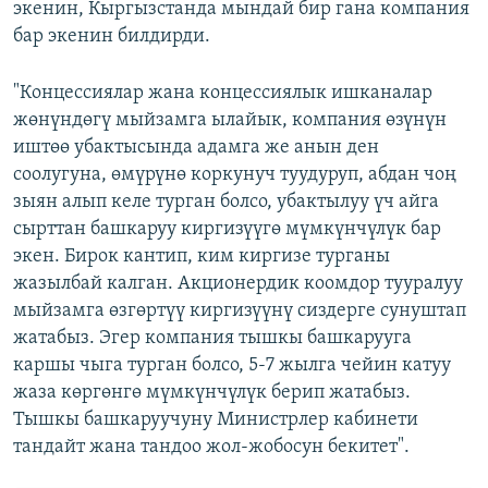
экенин, Кыргызстанда мындай бир гана компания
бар экенин билдирди.
"Концессиялар жана концессиялык ишканалар
жөнүндөгү мыйзамга ылайык, компания өзүнүн
иштөө убактысында адамга же анын ден
соолугуна, өмүрүнө коркунуч туудуруп, абдан чоң
зыян алып келе турган болсо, убактылуу үч айга
сырттан башкаруу киргизүүгө мүмкүнчүлүк бар
экен. Бирок кантип, ким киргизе турганы
жазылбай калган. Акционердик коомдор тууралуу
мыйзамга өзгөртүү киргизүүнү сиздерге сунуштап
жатабыз. Эгер компания тышкы башкарууга
каршы чыга турган болсо, 5-7 жылга чейин катуу
жаза көргөнгө мүмкүнчүлүк берип жатабыз.
Тышкы башкаруучуну Министрлер кабинети
тандайт жана тандоо жол-жобосун бекитет".