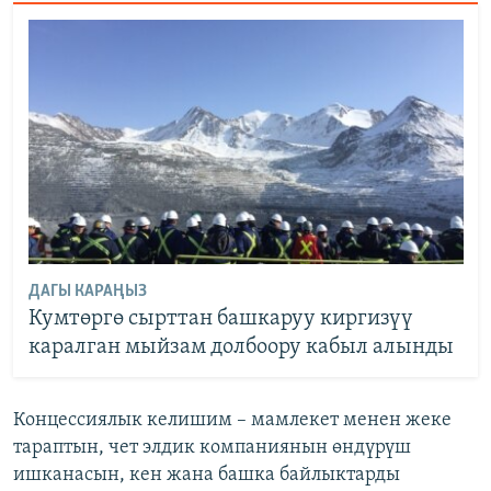
ДАГЫ КАРАҢЫЗ
Кумтөргө сырттан башкаруу киргизүү
каралган мыйзам долбоору кабыл алынды
Концессиялык келишим – мамлекет менен жеке
тараптын, чет элдик компаниянын өндүрүш
ишканасын, кен жана башка байлыктарды