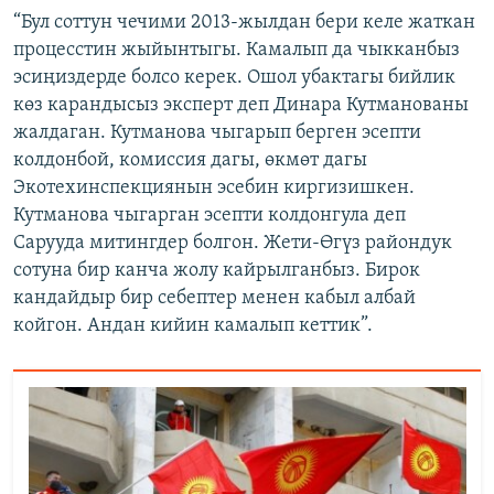
“Бул соттун чечими 2013-жылдан бери келе жаткан
процесстин жыйынтыгы. Камалып да чыкканбыз
эсиңиздерде болсо керек. Ошол убактагы бийлик
көз карандысыз эксперт деп Динара Кутманованы
жалдаган. Кутманова чыгарып берген эсепти
колдонбой, комиссия дагы, өкмөт дагы
Экотехинспекциянын эсебин киргизишкен.
Кутманова чыгарган эсепти колдонгула деп
Сарууда митингдер болгон. Жети-Өгүз райондук
сотуна бир канча жолу кайрылганбыз. Бирок
кандайдыр бир себептер менен кабыл албай
койгон. Андан кийин камалып кеттик”.