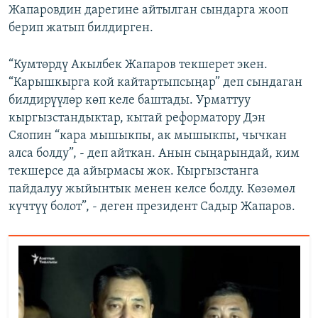
Жапаровдин дарегине айтылган сындарга жооп
берип жатып билдирген.
“Кумтөрдү Акылбек Жапаров текшерет экен.
“Карышкырга кой кайтартыпсыңар” деп сындаган
билдирүүлөр көп келе баштады. Урматтуу
кыргызстандыктар, кытай реформатору Дэн
Сяопин “кара мышыкпы, ак мышыкпы, чычкан
алса болду”, - деп айткан. Анын сыңарындай, ким
текшерсе да айырмасы жок. Кыргызстанга
пайдалуу жыйынтык менен келсе болду. Көзөмөл
күчтүү болот”, - деген президент Садыр Жапаров.