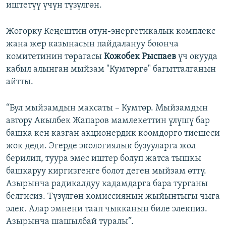
иштетүү үчүн түзүлгөн.
Жогорку Кеңештин отун-энергетикалык комплекс
жана жер казынасын пайдалануу боюнча
комитетинин төрагасы
Кожобек Рыспаев
үч окууда
кабыл алынган мыйзам "Кумтөргө" багытталганын
айтты.
“Бул мыйзамдын максаты – Кумтөр. Мыйзамдын
автору Акылбек Жапаров мамлекеттин үлүшү бар
башка кен казган акционердик коомдорго тиешеси
жок деди. Эгерде экологиялык бузууларга жол
берилип, туура эмес иштер болуп жатса тышкы
башкаруу киргизгенге болот деген мыйзам өттү.
Азырынча радикалдуу кадамдарга бара турганы
белгисиз. Түзүлгөн комиссиянын жыйынтыгы чыга
элек. Алар эмнени таап чыкканын биле элекпиз.
Азырынча шашылбай туралы”.