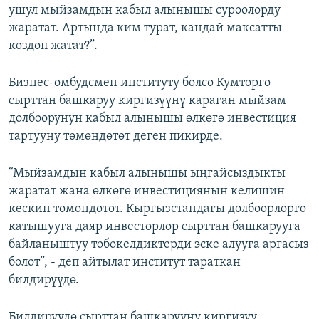
ушул мыйзамдын кабыл алынышы суроолорду
жаратат. Артында ким турат, кандай максатты
көздөп жатат?”.
Бизнес-омбудсмен институту болсо Кумтөргө
сырттан башкаруу киргизүүнү караган мыйзам
долбоорунун кабыл алынышы өлкөгө инвестиция
тартууну төмөндөтөт деген пикирде.
“Мыйзамдын кабыл алынышы ыңгайсыздыкты
жаратат жана өлкөгө инвестициянын келишин
кескин төмөндөтөт. Кыргызстандагы долбоорлорго
катышууга даяр инвесторлор сырттан башкарууга
байланыштуу тобокелдиктерди эске алууга аргасыз
болот”, - деп айтылат институт тараткан
билдирүүдө.
Билдирүүдө сырттан башкарууну киргизүү