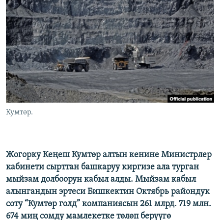
ОНЛАЙН ШЕРИНЕ
ЭЖЕ-СИҢДИЛЕР
АЗАТТЫК+
ЫҢГАЙСЫЗ СУРООЛОР
ЭЕ/АРнун бардык сайттары
Кумтөр.
Жогорку Кеңеш Кумтөр алтын кенине Министрлер
кабинети сырттан башкаруу киргизе ала турган
мыйзам долбоорун кабыл алды. Мыйзам кабыл
алынгандын эртеси Бишкектин Октябрь райондук
соту “Кумтөр голд” компаниясын 261 млрд. 719 млн.
674 миң сомду мамлекетке төлөп берүүгө