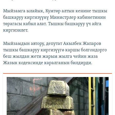
Мыйзамга ылайык, Кумтөр алтын кенине тышкы
башкаруу киргизүүнү Министрлер кабинетинин
төрагасы кабыл алат. Тышкы башкаруу үч айга
киргизилет.
Мыйзамдын автору, депутат Акылбек Жапаров
тышкы башкаруу киргизүүгө каршы болгондорго
беш жылдан жети жарым жылга чейин жаза
Жазык кодексинде каралганын билдирди.