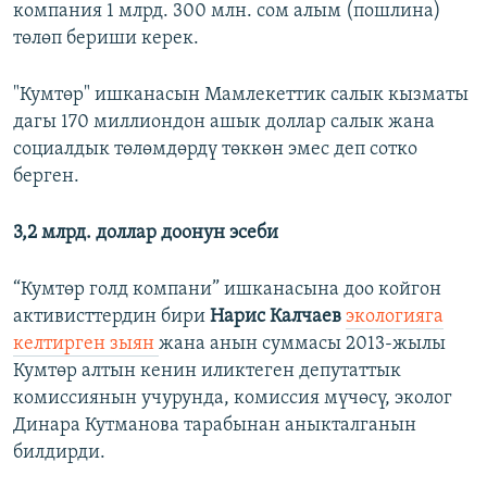
компания 1 млрд. 300 млн. сом алым (пошлина)
төлөп бериши керек.
"Кумтөр" ишканасын Мамлекеттик салык кызматы
дагы 170 миллиондон ашык доллар салык жана
социалдык төлөмдөрдү төккөн эмес деп сотко
берген.
3,2 млрд. доллар доонун эсеби
“Кумтөр голд компани” ишканасына доо койгон
активисттердин бири
Нарис Калчаев
экологияга
келтирген зыян
жана анын суммасы 2013-жылы
Кумтөр алтын кенин иликтеген депутаттык
комиссиянын учурунда, комиссия мүчөсү, эколог
Динара Кутманова тарабынан аныкталганын
билдирди.