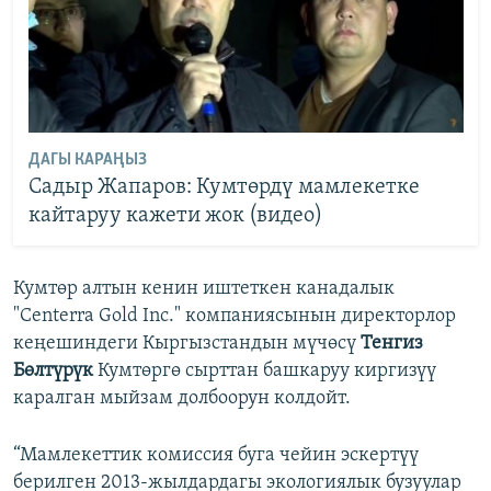
ДАГЫ КАРАҢЫЗ
Садыр Жапаров: Кумтөрдү мамлекетке
кайтаруу кажети жок (видео)
Кумтөр алтын кенин иштеткен канадалык
"Centerra Gold Inc." компаниясынын директорлор
кеңешиндеги Кыргызстандын мүчөсү
Тенгиз
Бөлтүрүк
Кумтөргө сырттан башкаруу киргизүү
каралган мыйзам долбоорун колдойт.
“Мамлекеттик комиссия буга чейин эскертүү
берилген 2013-жылдардагы экологиялык бузуулар