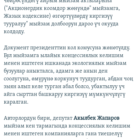
чөйрөсүндөгү айрым мыйзам актыларына
("Акционердик коомдор жөнүндө" мыйзамга,
Жазык кодексине) өзгөртүүлөрдү киргизүү
тууралуу" мыйзам долбоорун дароо үч окууда
колдоду.
Документ президенттин кол коюусуна жөнөтүлдү.
Бул мыйзамга ылайык концессиялык келишим
менен иштеген ишканада экологиялык мыйзам
бузуулар аныкталса, адамга же анын ден
соолугуна, өмүрүнө коркунуч туудурган, абдан чоң
зыян алып келе турган абал болсо, убактылуу үч
айга сырттан башкаруу киргизүү мүмкүнчүлүгү
каралган.
Авторлордун бири, депутат
Акылбек Жапаров
мыйзам кен тармагында концессиялык келишим
менен иштеген компанияларга гана тиешелүү