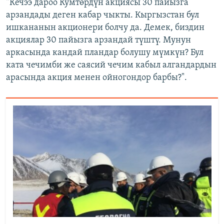
“Кечээ дароо Кумтөрдүн акциясы 30 пайызга
арзандады деген кабар чыкты. Кыргызстан бул
ишкананын акционери болчу да. Демек, биздин
акциялар 30 пайызга арзандай түштү. Мунун
аркасында кандай пландар болушу мүмкүн? Бул
ката чечимби же саясий чечим кабыл алгандардын
арасында акция менен ойногондор барбы?".