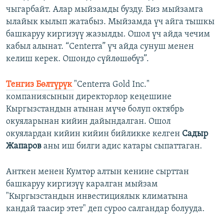
чыгарбайт. Алар мыйзамды бузду. Биз мыйзамга
ылайык кылып жатабыз. Мыйзамда үч айга тышкы
башкаруу киргизүү жазылды. Ошол үч айда чечим
кабыл алынат. “Centerra” үч айда сунуш менен
келиш керек. Ошондо сүйлөшөбүз”.
Тенгиз Бөлтүрүк
"Centerra Gold Inc."
компаниясынын директорлор кеңешине
Кыргызстандын атынан мүчө болуп октябрь
окуяларынан кийин дайындалган. Ошол
окуялардан кийин кийин бийликке келген
Садыр
Жапаров
аны иш билги адис катары сыпаттаган.
Анткен менен Кумтөр алтын кенине сырттан
башкаруу киргизүү каралган мыйзам
"Кыргызстандын инвестициялык климатына
кандай таасир этет" деп суроо салгандар болууда.