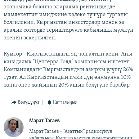
экономика боюнча эл аралык рейтингдерде
мамлекеттин имиджине көлөкө түшүрө турганы
белгиленип, Кыргызстан инвесторлор менен эл
аралык соттордо териштирүүгө кабылышы мүмкүн
экенин эскертилген.
Кумтөр - Кыргызстандагы эң чоң алтын кени. Аны
канадалык "Центерра Голд" компаниясы иштетет.
Компаниядагы Кыргызстандын азыркы үлүшү 26%
түзөт. Ал Кыргызстандын ички дүң өңүмүнүн 10%
жана өнөр жайынын 20% ашык бөлүгүнө барабар.
Бөлүшүңүз
Катталыңыз
Марат Тагаев
Марат Тагаев – “Азаттык” радиосунун
кабарчысы. Кыргыз улуттук университетинин