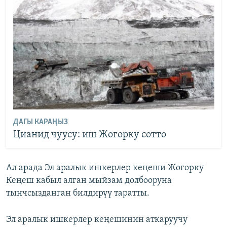
ДАГЫ КАРАҢЫЗ
Цианид чуусу: иш Жогорку сотто
Ал арада Эл аралык ишкерлер кеңеши Жогорку
Кеңеш кабыл алган мыйзам долбооруна
тынчсызданган билдирүү таратты.
Эл аралык ишкерлер кеңешинин аткаруучу