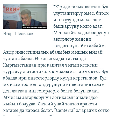
“Юридикалык жактан бул
улутташтыруу эмес, бирок
иш жүзүндө мамлекет
башкарууну колго алат.
Мен мыйзам долбоорунун
Игорь Шестаков
авторлору эмнени
көздөгөнүн айта албайм.
Азыр инвестициялык абалыбыз мышык ыйлай
турган абалда. Өткөн жылдын аягында
Кыргызстандан ири капитал чыгып кеткени
тууралуу статистикалык маалыматтар чыкты. Бул
абалда ири инвесторлорду күтүп кереги жок. Бул
мыйзам тоо-кен өндүрүшүнө инвестиция салам
деп жаткан инвесторлорго белги болуп калат.
Мыйзам авторлорунун логикасын анализдөө
кыйын болууда. Саясий упай топтоо аракети
катары да караса болот. “Centerra” эл аралык сотко