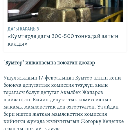
ДАГЫ КАРАҢЫЗ
«Кумтөрдө дагы 300-500 тоннадай алтын
калды»
"Кумтөр" ишканасына коюлган доолор
Ушул жылдын 17-февралында Кумтөр алтын кени
боюнча депутаттык комиссия түзүлүп, анын
төрагасы болуп депутат Акылбек Жапаров
шайланган. Кийин депутаттык комиссиянын
макамы мамлекеттик деп өзгөртүлгөн. Үч айдан
бери иштеп жаткан мамлекеттик комиссия
кийинки жумада жыйынтыгын Жогорку Кеңешке
алып чыгары айтылууда.