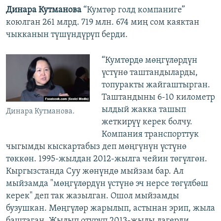
Динара Кутманова
“Кумтөр голд компаниге”
коюлган 261 млрд. 719 млн. 674 миң сом каяктан
чыкканын түшүндүрүп берди.
“Кумтөрдө мөңгүлөрдүн
үстүнө таштандыларды,
топуракты жайгаштырган.
Таштандыны 6-10 километр
ылдый жакка ташып
Динара Кутманова.
жеткирүү керек болчу.
Компания транспорттук
чыгымды кыскартабыз деп мөңгүнүн үстүнө
төккөн. 1995-жылдан 2012-жылга чейин төгүлгөн.
Кыргызстанда Суу жөнүндө мыйзам бар. Ал
мыйзамда "мөңгүлөрдүн үстүнө эч нерсе төгүлбөш
керек" деп так жазылган. Ошол мыйзамды
бузушкан. Мөңгүлөр жарылып, астынан эрип, жыла
баштаган. Жылып отуруп 2013-жылы лагерди