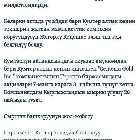
милдеттендирди.
Келерки аптада үч айдан бери Кумтөр алтын кенин
текшерип жаткан мамлекеттик комиссия
корутундусун Жогорку Кеңешке алып чыгары
белгилүү болду.
Кумтөрдүн айланасындагы окуялар өнүккөндөн
бери Кумтөр алтын кенин иштеткен "Centerra Gold
Inc." компаниясынын Торонто биржасындагы
акциялары 7-майга карата 31 пайызга түшүп кетти.
Компаниядагы Кыргызстандын азыркы үлүшү 26
пайызды түзөт.
Сырттан башкаруунун жол-жобосу
Парламент "Корпоративдик башкаруу