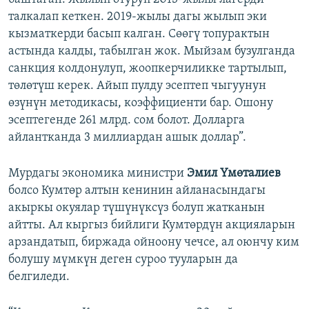
талкалап кеткен. 2019-жылы дагы жылып эки
кызматкерди басып калган. Сөөгү топурактын
астында калды, табылган жок. Мыйзам бузулганда
санкция колдонулуп, жоопкерчиликке тартылып,
төлөтүш керек. Айып пулду эсептеп чыгуунун
өзүнүн методикасы, коэффициенти бар. Ошону
эсептегенде 261 млрд. сом болот. Долларга
айлантканда 3 миллиардан ашык доллар”.
Мурдагы экономика министри
Эмил Үмөталиев
болсо Кумтөр алтын кенинин айланасындагы
акыркы окуялар түшүнүксүз болуп жатканын
айтты. Ал кыргыз бийлиги Кумтөрдүн акцияларын
арзандатып, биржада ойноону чечсе, ал оюнчу ким
болушу мүмкүн деген суроо тууларын да
белгиледи.