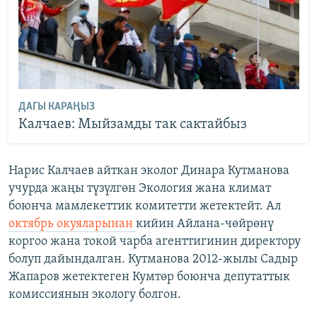
ДАГЫ КАРАҢЫЗ
Калчаев: Мыйзамды так сактайбыз
Нарис Калчаев айткан эколог Динара Кутманова
учурда жаңы түзүлгөн Экология жана климат
боюнча мамлекеттик комитетти жетектейт. Ал
октябрь окуяларынан
кийин Айлана-чөйрөнү
коргоо жана токой чарба агенттигинин директору
болуп дайындалган. Кутманова 2012-жылы Садыр
Жапаров жетектеген Кумтөр боюнча депутаттык
комиссиянын экологу болгон.