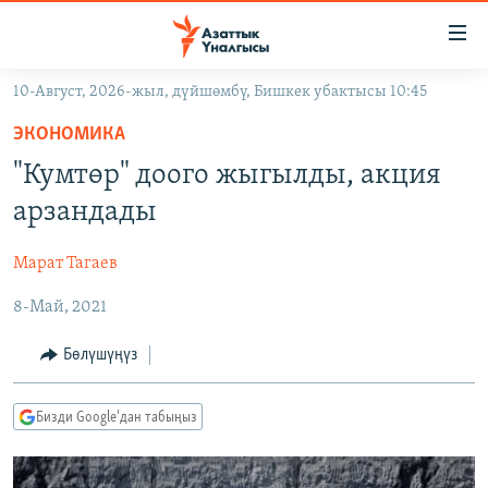
Линктер
Мазмунга
өтүңүз
10-Август, 2026-жыл, дүйшөмбү, Бишкек убактысы 10:45
Навигацияга
ЖАҢЫЛЫКТАР
өтүңүз
ЭКОНОМИКА
КЫРГЫЗСТАН
Издөөгө
"Кумтөр" доого жыгылды, акция
салыңыз
ДҮЙНӨ
КЫРГЫЗСТАН
арзандады
УКРАИНА
САЯСАТ
ДҮЙНӨ
Марат Тагаев
АТАЙЫН ИЛИКТӨӨ
ЭКОНОМИКА
БОРБОР АЗИЯ
8-Май, 2021
ТВ ПРОГРАММАЛАР
МАДАНИЯТ
ПОДКАСТ
БҮГҮН АЗАТТЫКТА
Бөлүшүңүз
ӨЗГӨЧӨ ПИКИР
ЭКСПЕРТТЕР ТАЛДАЙТ
Бизди Google'дан табыңыз
БИЗ ЖАНА ДҮЙНӨ
Русский
ДАНИСТЕ