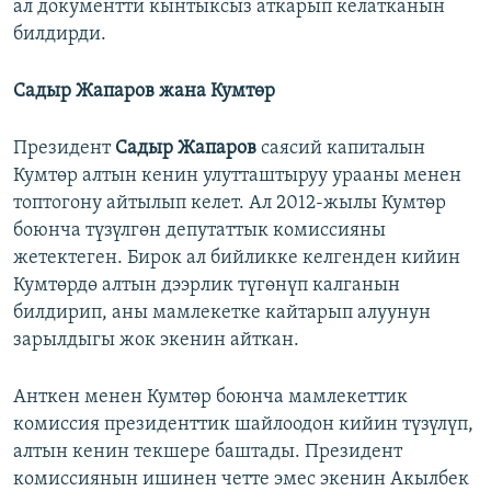
ал документти кынтыксыз аткарып келатканын
билдирди.
Садыр Жапаров жана Кумтөр
Президент
Садыр Жапаров
саясий капиталын
Кумтөр алтын кенин улутташтыруу урааны менен
топтогону айтылып келет. Ал 2012-жылы Кумтөр
боюнча түзүлгөн депутаттык комиссияны
жетектеген. Бирок ал бийликке келгенден кийин
Кумтөрдө алтын дээрлик түгөнүп калганын
билдирип, аны мамлекетке кайтарып алуунун
зарылдыгы жок экенин айткан.
Анткен менен Кумтөр боюнча мамлекеттик
комиссия президенттик шайлоодон кийин түзүлүп,
алтын кенин текшере баштады. Президент
комиссиянын ишинен четте эмес экенин Акылбек