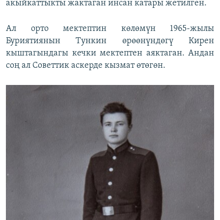
акыйкаттыкты жактаган инсан катары жетилген.
Ал орто мектептин көлөмүн 1965-жылы
Буриятиянын Тункин өрөөнүндөгү Кирен
кыштагындагы кечки мектептен аяктаган. Андан
соң ал Советтик аскерде кызмат өтөгөн.