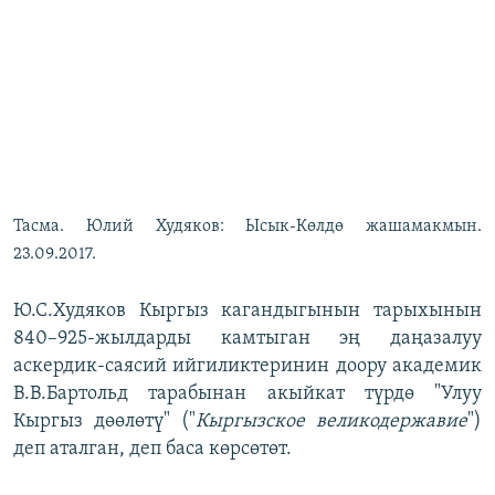
Тасма. Юлий Худяков: Ысык-Көлдө жашамакмын.
23.09.2017.
Ю.С.Худяков Кыргыз кагандыгынын тарыхынын
840–925-жылдарды камтыган эң даңазалуу
аскердик-саясий ийгиликтеринин доору академик
В.В.Бартольд тарабынан акыйкат түрдө "Улуу
Кыргыз дөөлөтү" ("
Кыргызское великодержавие
")
деп аталган, деп баса көрсөтөт.