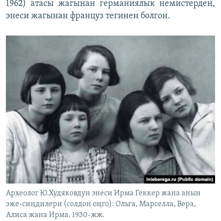
1962) атасы жагынан германиялык немистерден,
энеси жагынан француз тегинен болгон.
Археолог Ю.Худяковдун энеси Ирма Геккер жана анын
эже-сиңдилери (солдон оңго): Ольга, Марселла, Вера,
Алиса жана Ирма. 1930-жж.