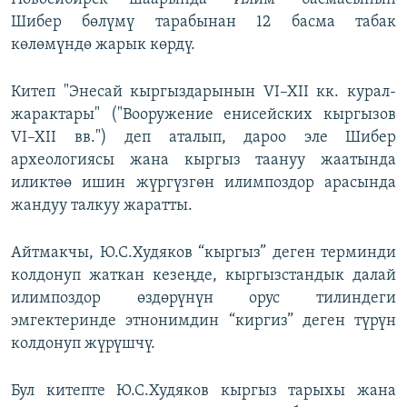
Шибер бөлүмү тарабынан 12 басма табак
көлөмүндө жарык көрдү.
Китеп "Энесай кыргыздарынын VI–XII кк. курал-
жарактары" ("Вооружение енисейских кыргызов
VI–XII вв.") деп аталып, дароо эле Шибер
археологиясы жана кыргыз таануу жаатында
иликтөө ишин жүргүзгөн илимпоздор арасында
жандуу талкуу жаратты.
Айтмакчы, Ю.С.Худяков “кыргыз” деген терминди
колдонуп жаткан кезеңде, кыргызстандык далай
илимпоздор өздөрүнүн орус тилиндеги
эмгектеринде этнонимдин “киргиз” деген түрүн
колдонуп жүрүшчү.
Бул китепте Ю.С.Худяков кыргыз тарыхы жана