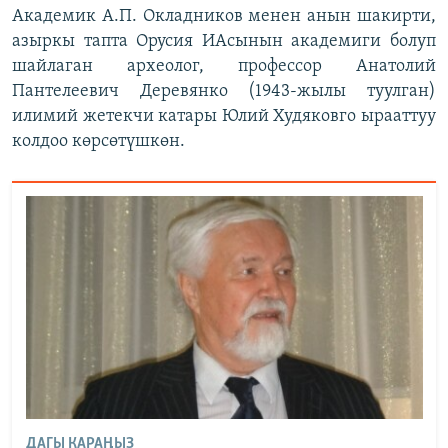
Академик А.П. Окладников менен анын шакирти,
азыркы тапта Орусия ИАсынын академиги болуп
шайлаган археолог, профессор Анатолий
Пантелеевич Деревянко (1943-жылы туулган)
илимий жетекчи катары Юлий Худяковго ырааттуу
колдоо көрсөтүшкөн.
ДАГЫ КАРАҢЫЗ