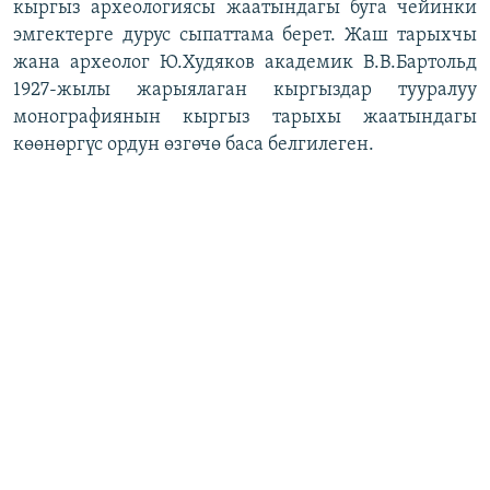
кыргыз археологиясы жаатындагы буга чейинки
эмгектерге дурус сыпаттама берет. Жаш тарыхчы
жана археолог Ю.Худяков академик В.В.Бартольд
1927-жылы жарыялаган кыргыздар тууралуу
монографиянын кыргыз тарыхы жаатындагы
көөнөргүс ордун өзгөчө баса белгилеген.