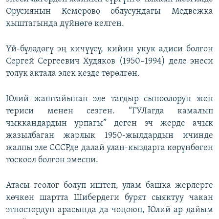
Орусиянын Кемерово облусундагы Медвежка
кыштагында дүйнөгө келген.
Үй-бүлөдөгү эң кичүүсү, кийин укук адиси болгон
Сергей Сергеевич Худяков (1950–1994) деле энеси
толук актала элек кезде төрөлгөн.
Юлий жаштайынан эле тагдыр сыноолорун жон
териси менен сезген. “ГУЛагда камалып
чыккандардын урпагы” деген эч жерде ачык
жазылбаган жарлык 1950-жылдардын ичинде
жалпы эле СССРде далай улан-кыздарга көрүнбөгөн
тоскоол болгон эмеспи.
Атасы геолог болуп иштеп, улам башка жерлерге
көчкөн шартта Шибердеги бурят сыяктуу чакан
этностордун арасында да чоңоюп, Юлий ар дайым