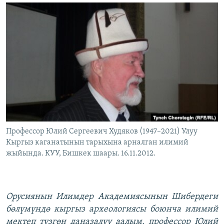
ОНЛАЙН ШЕРИНЕ
ЭЖЕ-СИҢДИЛЕР
АЗАТТЫК+
ЫҢГАЙСЫЗ СУРООЛОР
ЭЕ/АРнун бардык сайттары
Профессор Юлий Сергеевич Худяков (1947–2021) Улуу
Кыргыз каганатынын тарыхына арналган илимий
жыйында. КУУ, Бишкек шаары. 16.11.2012.
Орусиянын Илимдер Академиясынын Шибердеги
бөлүмүндө кыргыз археологиясы боюнча илимий
мектеп түзгөн даңазалуу аалым, профессор Юлий