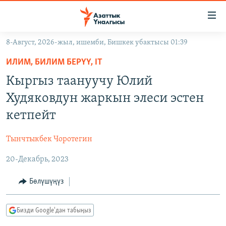
Линктер
Мазмунга
өтүңүз
8-Август, 2026-жыл, ишемби, Бишкек убактысы 01:39
Навигацияга
ЖАҢЫЛЫКТАР
өтүңүз
ИЛИМ, БИЛИМ БЕРҮҮ, IT
КЫРГЫЗСТАН
Издөөгө
Кыргыз таануучу Юлий
салыңыз
ДҮЙНӨ
КЫРГЫЗСТАН
Худяковдун жаркын элеси эстен
УКРАИНА
САЯСАТ
ДҮЙНӨ
кетпейт
АТАЙЫН ИЛИКТӨӨ
ЭКОНОМИКА
БОРБОР АЗИЯ
Тынчтыкбек Чоротегин
ТВ ПРОГРАММАЛАР
МАДАНИЯТ
20-Декабрь, 2023
ПОДКАСТ
БҮГҮН АЗАТТЫКТА
ӨЗГӨЧӨ ПИКИР
ЭКСПЕРТТЕР ТАЛДАЙТ
Бөлүшүңүз
БИЗ ЖАНА ДҮЙНӨ
Русский
Бизди Google'дан табыңыз
ДАНИСТЕ