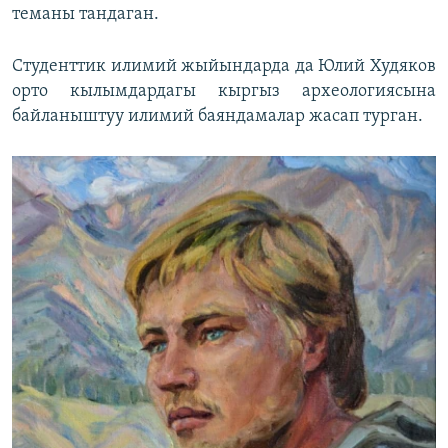
теманы тандаган.
Студенттик илимий жыйындарда да Юлий Худяков
орто кылымдардагы кыргыз археологиясына
байланыштуу илимий баяндамалар жасап турган.