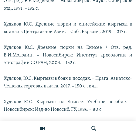
Отв. ред. В.Е.Медведев. – Новосибирск: Наука. Сибирское
отд., 1991. – 192 с.
Худяков Ю.С. Древние тюрки и енисейские кыргызы в
войнах в Центральной Азии. – Спб.: Евразия, 2019. – 317 с.
Худяков Ю.С. Древние тюрки на Енисее / Отв. ред.
В.И.Молодин. – Новосибирск: Институт археологии и
этнографии СО РАН, 2004. – 152 с.
Худяков, Ю.С. Кыргызы в боях и походах. – Прага: Азиатско-
Чешская торговая палата, 2017. – 150 с., илл.
Худяков Ю.С. Кыргызы на Енисее: Учебное пособие. –
Новосибирск: Изд-во Новосиб. ГУ, 1986. – 80 с.
Худяков Ю.С. Кыргызы на просторах Азии / Отв. ред.
Т.К.Чоротегин. – 2-е, доп. – Бишкек: Камекс-Детай; Фонд