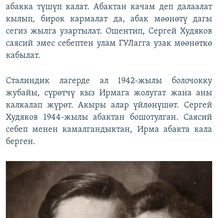
абакка түшүп калат. Абактан качам деп далаалат
кылып, бирок кармалат да, абак мөөнөтү дагы
сегиз жылга узартылат. Ошентип, Сергей Худяков
саясий эмес себептен улам ГУЛагга узак мөөнөткө
кабылат.
Сталиндик лагерде ал 1942-жылы болочокку
жубайы, сүрөтчү кыз Ирмага жолугат жана аны
калкалап жүрөт. Акыры алар үйлөнүшөт. Сергей
Худяков 1944-жылы абактан бошотулган. Саясий
себеп менен камалгандыктан, Ирма абакта кала
берген.