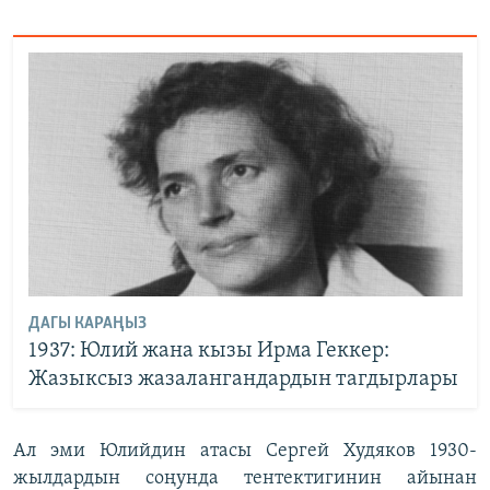
ДАГЫ КАРАҢЫЗ
1937: Юлий жана кызы Ирма Геккер:
Жазыксыз жазалангандардын тагдырлары
Ал эми Юлийдин атасы Сергей Худяков 1930-
жылдардын соңунда тентектигинин айынан