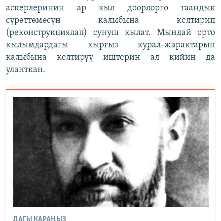
аскерлеринин ар кыл доорлорго таандык
сүрөттөмөсүн калыбына келтирип
(реконструкциялап) сунуш кылат. Мындай орто
кылымдардагы кыргыз курал-жарактарын
калыбына келтирүү иштерин ал кийин да
уланткан.
ДАГЫ КАРАҢЫЗ