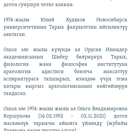
деген сунушун четке каккан.
1974-жылы Юлий Худяков Новосибирск
университетинин Тарых факультетин ийгиликтүү
аяктаган.
Ошол эле жылы күзүндө ал Орусия Илимдер
академиясынын Шибер бөлүмүнүн Тарых,
филология жана философия институтуна
археология адистиги боюнча максаттуу
аспирантурага тапшырып, изилдөө үчүн тема
катары кыргыз археологиясынын көйгөйлөрүн
тандаган.
Ошол эле 1974-жылы жылы ал Ольга Владимировна
Коршунова (16.02.1952 – 02.11.2021) деген
маскөөлүк тарыхчы айымга үйлөндү (жубайы
Худякова деген тегатты алган).