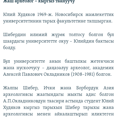
Жаш археолог – кыргыз таануучу
Юлий Худяков 1969-ж. Новосибирск мамлекеттик
университетинин тарых факультетине тапшырган.
Шибердин илимий жүрөк толтосу болгон бул
шаардагы университетте окуу – Юлийдин бактысы
болду.
Бул университетте анын баштапкы жетекчиси
жана нускоочусу – даңазалуу археолог, академик
Алексей Павлович Окладников (1908–1981) болгон.
Жалпы Шибер, Ички жана Борбордук Азия
археологиясы жаатындагы мыкты адис болгон
А.П.Окладниковдун таасири астында студент Юлий
Худяков кыргыз тарыхын Шибер тарыхы жана
археологиясы менен айкалаштырып иликтеген