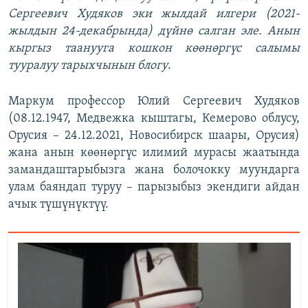
Сергеевич Худяков эки жылдай илгери (2021-
жылдын 24-декабрында) дүйнө салган эле. Анын
кыргыз таанууга кошкон көөнөргүс салымы
тууралуу тарыхчынын блогу
.
Маркум профессор Юлий Сергеевич Худяков
(08.12.1947, Медвежка кыштагы, Кемерово облусу,
Орусия – 24.12.2021, Новосибирск шаары, Орусия)
жана анын көөнөргүс илимий мурасы жаатында
замандаштарыбызга жана болочокку муундарга
улам баяндап туруу – парызыбыз экендиги айдан
ачык түшүнүктүү.