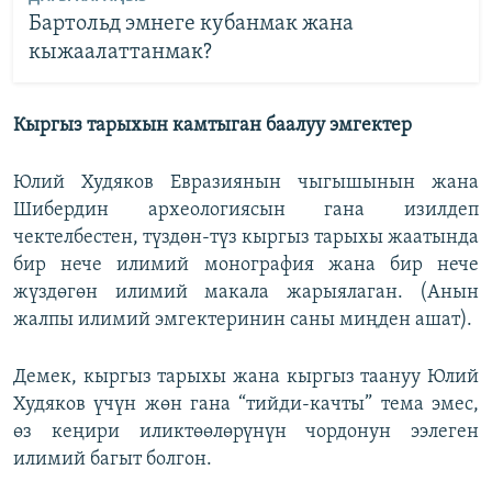
Бартольд эмнеге кубанмак жана
кыжаалаттанмак?
Кыргыз тарыхын камтыган баалуу эмгектер
Юлий Худяков Евразиянын чыгышынын жана
Шибердин археологиясын гана изилдеп
чектелбестен, түздөн-түз кыргыз тарыхы жаатында
бир нече илимий монография жана бир нече
жүздөгөн илимий макала жарыялаган. (Анын
жалпы илимий эмгектеринин саны миңден ашат).
Демек, кыргыз тарыхы жана кыргыз таануу Юлий
Худяков үчүн жөн гана “тийди-качты” тема эмес,
өз кеңири иликтөөлөрүнүн чордонун ээлеген
илимий багыт болгон.