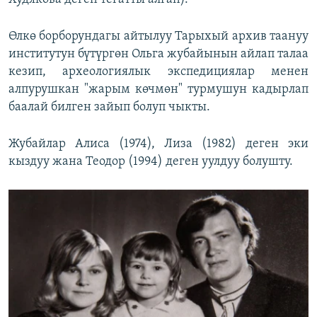
Өлкө борборундагы айтылуу Тарыхый архив таануу
институтун бүтүргөн Ольга жубайынын айлап талаа
кезип, археологиялык экспедициялар менен
алпурушкан "жарым көчмөн" турмушун кадырлап
баалай билген зайып болуп чыкты.
Жубайлар Алиса (1974), Лиза (1982) деген эки
кыздуу жана Теодор (1994) деген уулдуу болушту.