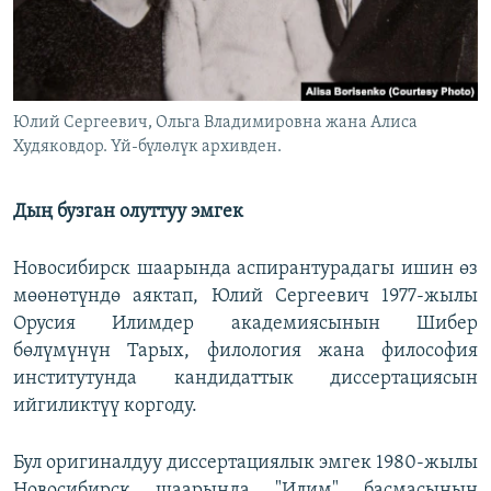
Юлий Сергеевич, Ольга Владимировна жана Алиса
Худяковдор. Үй-бүлөлүк архивден.
Дың бузган олуттуу эмгек
Новосибирск шаарында аспирантурадагы ишин өз
мөөнөтүндө аяктап, Юлий Сергеевич 1977-жылы
Орусия Илимдер академиясынын Шибер
бөлүмүнүн Тарых, филология жана философия
институтунда кандидаттык диссертациясын
ийгиликтүү коргоду.
Бул оригиналдуу диссертациялык эмгек 1980-жылы
Новосибирск шаарында "Илим" басмасынын