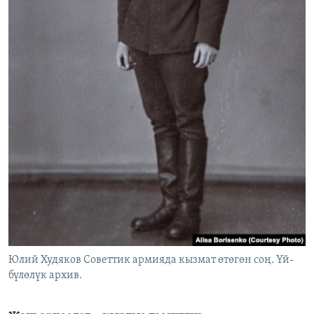
Юлий Худяков Советтик армияда кызмат өтөгөн соң. Үй-
бүлөлүк архив.