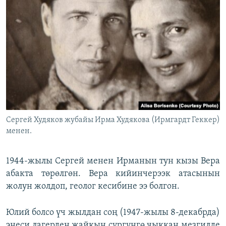
Сергей Худяков жубайы Ирма Худякова (Ирмгардт Геккер)
менен.
1944-жылы Сергей менен Ирманын тун кызы Вера
абакта төрөлгөн. Вера кийинчерээк атасынын
жолун жолдоп, геолог кесибине ээ болгон.
Юлий болсо үч жылдан соң (1947-жылы 8-декабрда)
энеси лагерден жайкын сүргүнгө чыккан мезгилде