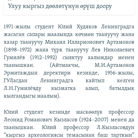
Улуу кыргыз дөөлөтүнүн өрүш доору
1971-жылы студент Юлий Худяков Ленинградга
жасаган сапары маалында көчмөн таануучу жана
хазар таануучу Михаил Илларионович Артамонов
(1898–1972) жана түрк таануучу Лев Николаевич
Гумилёв (1912–1992) сыяктуу аалымдар менен
таанышкан. (Айтмакчы, М.И.Артамонов
Эрмитаждын деректири кезинде, 1956-жылы,
ГУЛагдан Ленинградга кайтып келген
Л.Н.Гумилёвду кызматка алып, батылдык
кылгандыгы маалым).
Юлий студент кезинде маскөөлүк профессор
Леонид Романович Кызласов (1924–2007) менен да
таанышкан. Юлий профессор Л.Кызласовдун
“кыргыз археологиясы темасынан баш тарткын”