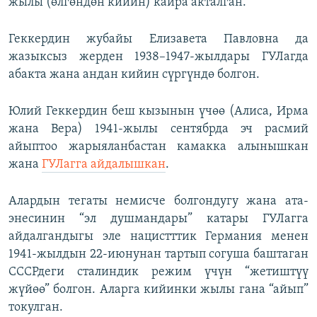
жылы (өлгөндөн кийин) кайра акталган.
Геккердин жубайы Елизавета Павловна да
жазыксыз жерден 1938–1947-жылдары ГУЛагда
абакта жана андан кийин сүргүндө болгон.
Юлий Геккердин беш кызынын үчөө (Алиса, Ирма
жана Вера) 1941-жылы сентябрда эч расмий
айыптоо жарыяланбастан камакка алынышкан
жана
ГУЛагга айдалышкан
.
Алардын тегаты немисче болгондугу жана ата-
энесинин “эл душмандары” катары ГУЛагга
айдалгандыгы эле нацистттик Германия менен
1941-жылдын 22-июнунан тартып согуша баштаган
СССРдеги сталиндик режим үчүн “жетиштүү
жүйөө” болгон. Аларга кийинки жылы гана “айып”
токулган.