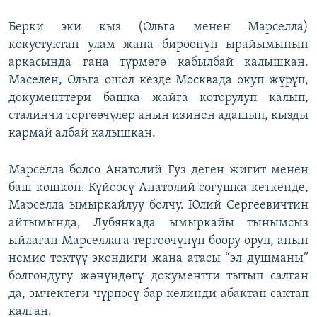
Берки эки кыз (Ольга менен Марселла)
кокустуктан улам жана бирөөнүн ырайымынын
аркасында гана түрмөгө кабылбай калышкан.
Маселен, Ольга ошол кезде Москвада окуп жүрүп,
документтери башка жайга которулуп калып,
сталинчи тергөөчүлөр анын изинен адашып, кызды
кармай албай калышкан.
Марселла болсо Анатолий Гуз деген жигит менен
баш кошкон. Күйөөсү Анатолий согушка кеткенде,
Марселла ымыркайлуу болчу. Юлий Сергеевичтин
айтымында, Лубянкада ымыркайы тынымсыз
ыйлаган Марселлага тергөөчүнүн боору оруп, анын
немис тектүү экендиги жана атасы “эл душманы”
болгондугу жөнүндөгү документти тытып салган
да, эмчектеги чүрпөсү бар келинди абактан сактап
калган.