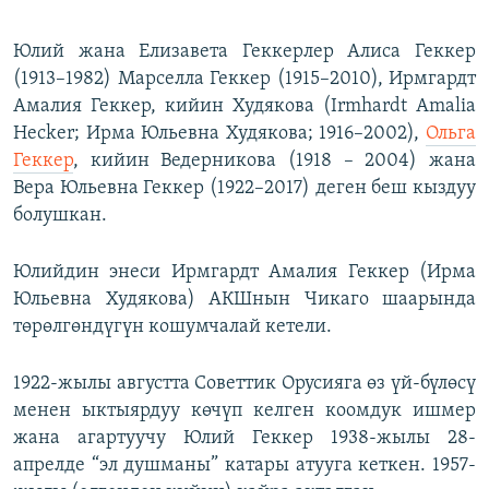
Юлий жана Елизавета Геккерлер Алиса Геккер
(1913–1982) Марселла Геккер (1915–2010), Ирмгардт
Амалия Геккер, кийин Худякова (Irmhardt Amalia
Hecker; Ирма Юльевна Худякова; 1916–2002),
Ольга
Геккер
, кийин Ведерникова (1918 – 2004) жана
Вера Юльевна Геккер (1922–2017) деген беш кыздуу
болушкан.
Юлийдин энеси Ирмгардт Амалия Геккер (Ирма
Юльевна Худякова) АКШнын Чикаго шаарында
төрөлгөндүгүн кошумчалай кетели.
1922-жылы августта Советтик Орусияга өз үй-бүлөсү
менен ыктыярдуу көчүп келген коомдук ишмер
жана агартуучу Юлий Геккер 1938-жылы 28-
апрелде “эл душманы” катары атууга кеткен. 1957-