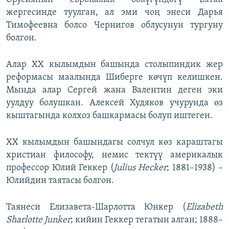
жергесинде туулган, ал эми чоң энеси Дарья
Тимофеевна болсо Чернигов облусунун тургуну
болгон.
Алар XX кылымдын башында столыпиндик жер
реформасы маалында Шиберге көчүп келишкен.
Мында алар Сергей жана Валентин деген эки
уулдуу болушкан. Алексей Худяков учурунда өз
кыштагында колхоз башкармасы болуп иштеген.
XX кылымдын башындагы солчул көз караштагы
христиан философу, немис тектүү америкалык
профессор Юлий Геккер (
Julius Hecker
; 1881–1938) –
Юлийдин таятасы болгон.
Таянеси Елизавета-Шарлотта Юнкер (
Elizabeth
Sharlotte Junker
; кийин Геккер тегатын алган; 1888–