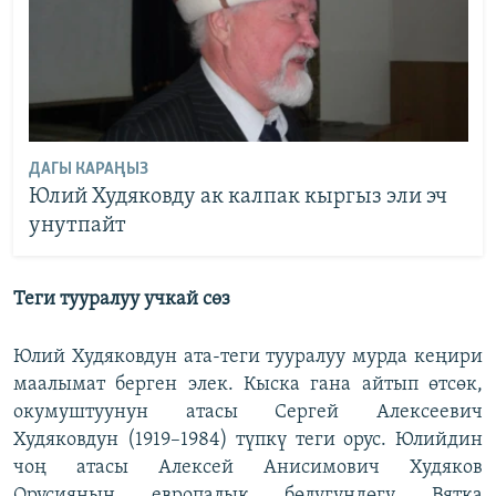
ДАГЫ КАРАҢЫЗ
Юлий Худяковду ак калпак кыргыз эли эч
унутпайт
Теги тууралуу учкай сөз
Юлий Худяковдун ата-теги тууралуу мурда кеңири
маалымат берген элек. Кыска гана айтып өтсөк,
окумуштуунун атасы Сергей Алексеевич
Худяковдун (1919–1984) түпкү теги орус. Юлийдин
чоң атасы Алексей Анисимович Худяков
Орусиянын европалык бөлүгүндөгү Вятка