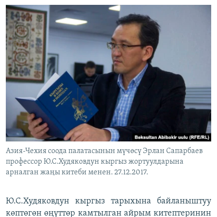
Азия-Чехия соода палатасынын мүчөсү Эрлан Сапарбаев
профессор Ю.С.Худяковдун кыргыз жортуулдарына
арналган жаңы китеби менен. 27.12.2017.
Ю.С.Худяковдун кыргыз тарыхына байланыштуу
көптөгөн өңүттөр камтылган айрым китептеринин