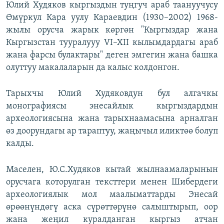
Юлий Худяков кыргыздын туңгуч араб таануучусу
Өмүркул Кара уулу Караевдин (1930–2002) 1968-
жылы орусча жарык көргөн "Кыргыздар жана
Кыргызстан тууралууу VI–XII кылымдардагы араб
жана фарсы булактары" деген эмгегин жана башка
олуттуу макалаларын да калыс колдонгон.
Тарыхчы Юлий Худяковдун бул алгачкы
монографиясы энесайлык кыргыздардын
археологиясына жана тарыхнаамасына арналган
өз доорундагы ар тараптуу, жаңычыл иликтөө болуп
калды.
Маселен, Ю.С.Худяков кытай жылнаамаларынын
орусчага которулган тексттери менен Шибердеги
археологиялык мол маалыматтарды Энесай
өрөөнүндөгү аска сүрөттөрүнө салыштырып, оор
жана жеңил куралданган кыргыз атчан