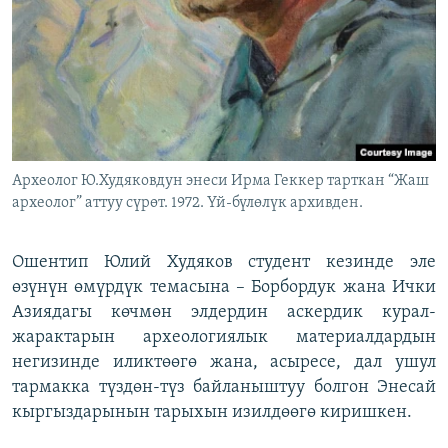
Археолог Ю.Худяковдун энеси Ирма Геккер тарткан “Жаш
археолог” аттуу сүрөт. 1972. Үй-бүлөлүк архивден.
Ошентип Юлий Худяков студент кезинде эле
өзүнүн өмүрдүк темасына – Борбордук жана Ички
Азиядагы көчмөн элдердин аскердик курал-
жарактарын археологиялык материалдардын
негизинде иликтөөгө жана, асыресе, дал ушул
тармакка түздөн-түз байланыштуу болгон Энесай
кыргыздарынын тарыхын изилдөөгө киришкен.