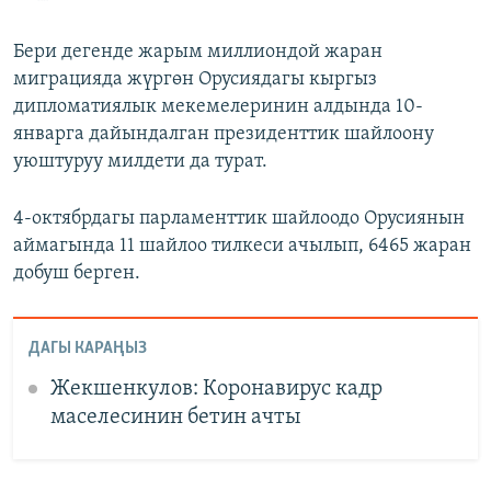
Бери дегенде жарым миллиондой жаран
миграцияда жүргөн Орусиядагы кыргыз
дипломатиялык мекемелеринин алдында 10-
январга дайындалган президенттик шайлоону
уюштуруу милдети да турат.
4-октябрдагы парламенттик шайлоодо Орусиянын
аймагында 11 шайлоо тилкеси ачылып, 6465 жаран
добуш берген.
ДАГЫ КАРАҢЫЗ
Жекшенкулов: Коронавирус кадр
маселесинин бетин ачты