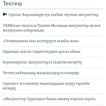
Тектеш
Орусия: Коронавирустун азабын тарткан мигранттар
УКМКнын төрагасы Ташиев Москвада мигранттар менен
жолукканы кабарланды
«Эгемендикке шек келтирүүгө акыбыз жок»
Орусияда окуган студенттердин арасат абалы
Коронакризис мигранттарга талапты өзгөрттү
Четтен кайткандар жумушсуздарга кошулду
Орусияга чет өлкөлүк жарандардын кирүү тартиби
өзгөрдү
«Мигранттар Орусиядан башка өлкөнү издеши керек»