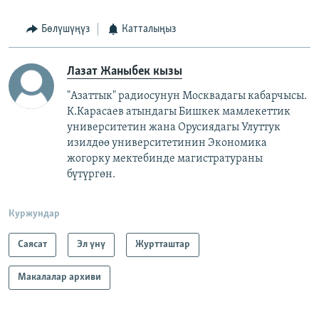
Бөлүшүңүз
Катталыңыз
Лазат Жаныбек кызы
"Азаттык" радиосунун Москвадагы кабарчысы.
К.Карасаев атындагы Бишкек мамлекеттик
университетин жана Орусиядагы Улуттук
изилдөө университетинин Экономика
жогорку мектебинде магистратураны
бүтүргөн.
Куржундар
Саясат
Эл үнү
Журтташтар
Макалалар архиви