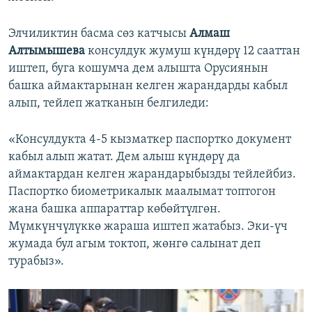
Элчиликтин басма сөз катчысы
Алмаш
Алтымышева
консулдук жумуш күндөрү 12 сааттан
иштеп, буга кошумча дем алышта Орусиянын
башка аймактарынан келген жарандарды кабыл
алып, тейлеп жатканын белгиледи:
«​Консулдукта 4-5 кызматкер паспортко документ
кабыл алып жатат. Дем алыш күндөрү да
аймактардан келген жарандарыбызды тейлейбиз.
Паспортко биометрикалык маалымат топтогон
жана башка аппараттар көбөйтүлгөн.
Мүмкүнчүлүккө жараша иштеп жатабыз. Эки-үч
жумада бул агым токтоп, жөнгө салынат деп
турабыз».