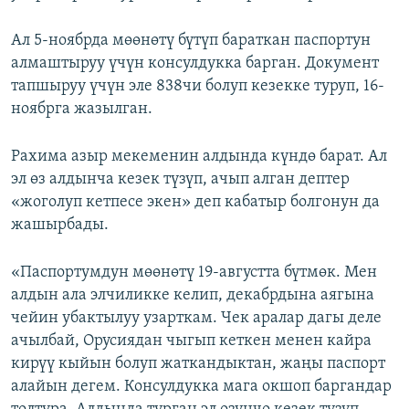
Ал 5-ноябрда мөөнөтү бүтүп бараткан паспортун
алмаштыруу үчүн консулдукка барган. Документ
тапшыруу үчүн эле 838чи болуп кезекке туруп, 16-
ноябрга жазылган.
Рахима азыр мекеменин алдында күндө барат. Ал
эл өз алдынча кезек түзүп, ачып алган дептер
«жоголуп кетпесе экен» деп кабатыр болгонун да
жашырбады.
«Паспортумдун мөөнөтү 19-августта бүтмөк. Мен
алдын ала элчиликке келип, декабрдына аягына
чейин убактылуу узарткам. Чек аралар дагы деле
ачылбай, Орусиядан чыгып кеткен менен кайра
кирүү кыйын болуп жаткандыктан, жаңы паспорт
алайын дегем. Консулдукка мага окшоп баргандар