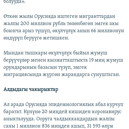
болууда».
Өткөн жылы Орусияда иштеген мигранттардан
жалпы 200 миллион рубль төлөнбөгөн эмгек акы
боюнча арыз түшүп, өкүлчүлүк анын 66 миллионун
өндүрүп берүүгө жетишкен.
Мындан тышкары өкүлчүлүк быйыл жумуш
берүүчүлөр менен кызматташтыкта 19 миң жумуш
орундарынын базасын түзүп, эмгек
миграциясында жүргөн жарандарга сунуштаган.
Алдыдагы чакырыктар
Ал арада Орусияда эпидемиологиялык абал курчуп
баратат. Күнүнө 20 миңдей кишиден коронавирус
аныкталууда. Ооруга чалдыккандардын жалпы
саны 1 миллион 836 миңден ашып, 31 593 өлүм