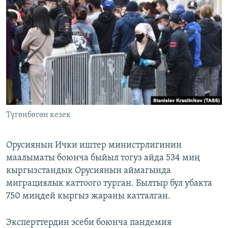
Түгөнбөгөн кезек
Орусиянын Ички иштер министрлигинин
маалыматы боюнча быйыл тогуз айда 534 миң
кыргызстандык Орусиянын аймагында
миграциялык каттоого турган. Былтыр бул убакта
750 миңдей кыргыз жараны катталган.
Эксперттердин эсеби боюнча пандемия