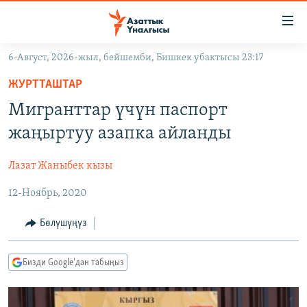
Линктер
Мазмунга
өтүңүз
6-Август, 2026-жыл, бейшемби, Бишкек убактысы 23:17
Навигацияга
ЖАҢЫЛЫКТАР
өтүңүз
ЖУРТТАШТАР
КЫРГЫЗСТАН
Издөөгө
Мигранттар үчүн паспорт
салыңыз
ДҮЙНӨ
КЫРГЫЗСТАН
жаңыртуу азапка айланды
УКРАИНА
САЯСАТ
ДҮЙНӨ
Лазат Жаныбек кызы
АТАЙЫН ИЛИКТӨӨ
ЭКОНОМИКА
БОРБОР АЗИЯ
12-Ноябрь, 2020
ТВ ПРОГРАММАЛАР
МАДАНИЯТ
ПОДКАСТ
БҮГҮН АЗАТТЫКТА
Бөлүшүңүз
ӨЗГӨЧӨ ПИКИР
ЭКСПЕРТТЕР ТАЛДАЙТ
Бизди Google'дан табыңыз
БИЗ ЖАНА ДҮЙНӨ
Русский
ДАНИСТЕ