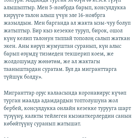
толтура. Алдында турган эл өзүнчө кезек түзүп
алышыптыр. Мен 5-ноябрда барып, консулдукка
кирүүгө талон алыш үчүн эле 16-ноябрга
жазылдым. Мен барганда ал жакта ызы-чуу болуп
жатыптыр. Бир кыз кезекке туруп, бирок, ошол
күнү келип талонун таппай тополоң салып жаткан
экен. Аны көрүп жумуштан суранып, күн алыс
барып өзүмдү тизмеден текшерип коем, же
жолдошумду жөнөтөм, же ал жактагы
тааныштардан суратам. Бул да мигранттарга
түйшүк болду».
Мигранттар орус калаасында коронавирус күчөп
турган маалда адамдардын топтолушуна жол
бербей, консулдукка онлайн кезекке турууга шарт
түзүүнү, калкты тейлеген кызматкерлердин санын
көбөйтүүнү суранып жатышат.