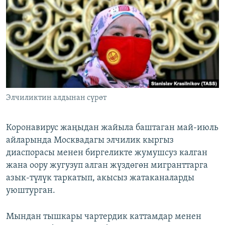
Элчиликтин алдынан сүрөт
Коронавирус жаңыдан жайыла баштаган май-июль
айларында Москвадагы элчилик кыргыз
диаспорасы менен биргеликте жумушсуз калган
жана оору жугузуп алган жүздөгөн мигранттарга
азык-түлүк таркатып, акысыз жатаканаларды
уюштурган.
Мындан тышкары чартердик каттамдар менен