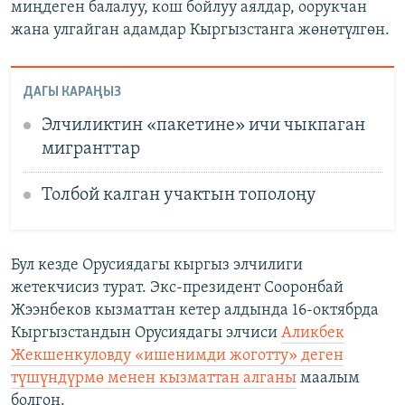
миңдеген балалуу, кош бойлуу аялдар, оорукчан
жана улгайган адамдар Кыргызстанга жөнөтүлгөн.
ДАГЫ КАРАҢЫЗ
Элчиликтин «пакетине» ичи чыкпаган
мигранттар
Толбой калган учактын тополоңу
Бул кезде Орусиядагы кыргыз элчилиги
жетекчисиз турат. Экс-президент Сооронбай
Жээнбеков кызматтан кетер алдында 16-октябрда
Кыргызстандын Орусиядагы элчиси
Аликбек
Жекшенкуловду «ишенимди жоготту» деген
түшүндүрмө менен кызматтан алганы
маалым
болгон.