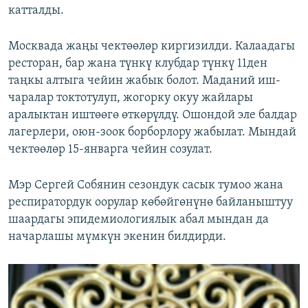
катталды.
Москвада жаңы чектөөлөр киргизилди. Калаадагы
ресторан, бар жана түнкү клубдар түнкү 11ден
таңкы алтыга чейин жабык болот. Маданий иш-
чаралар токтотулуп, жогорку окуу жайлары
аралыктан иштөөгө өткөрүлдү. Ошондой эле балдар
лагерлери, оюн-зоок борборлору жабылат. Мындай
чектөөлөр 15-январга чейин созулат.
Мэр Сергей Собянин сезондук сасык тумоо жана
респиратордук оорулар көбөйгөнүнө байланыштуу
шаардагы эпидемиологиялык абал мындан да
начарлашы мүмкүн экенин билдирди.