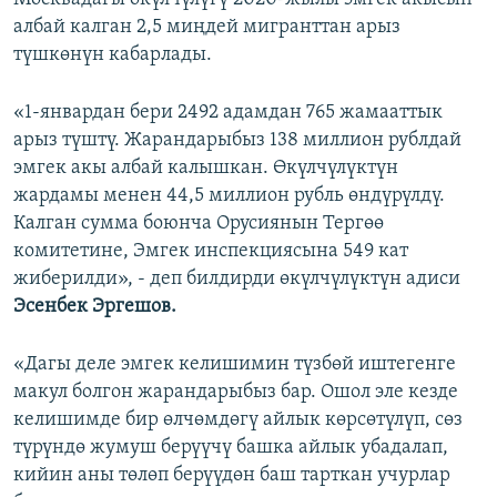
албай калган 2,5 миңдей мигранттан арыз
түшкөнүн кабарлады.
«1-январдан бери 2492 адамдан 765 жамааттык
арыз түштү. Жарандарыбыз 138 миллион рублдай
эмгек акы албай калышкан. Өкүлчүлүктүн
жардамы менен 44,5 миллион рубль өндүрүлдү.
Калган сумма боюнча Орусиянын Тергөө
комитетине, Эмгек инспекциясына 549 кат
жиберилди», - деп билдирди өкүлчүлүктүн адиси
Эсенбек Эргешов.
«Дагы деле эмгек келишимин түзбөй иштегенге
макул болгон жарандарыбыз бар. Ошол эле кезде
келишимде бир өлчөмдөгү айлык көрсөтүлүп, сөз
түрүндө жумуш берүүчү башка айлык убадалап,
кийин аны төлөп берүүдөн баш тарткан учурлар