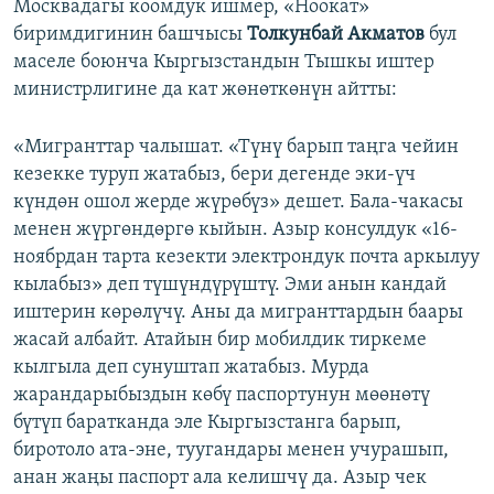
Москвадагы коомдук ишмер, «Ноокат»
биримдигинин башчысы
Толкунбай Акматов
бул
маселе боюнча Кыргызстандын Тышкы иштер
министрлигине да кат жөнөткөнүн айтты:
«​Мигранттар чалышат. «Түнү барып таңга чейин
кезекке туруп жатабыз, бери дегенде эки-үч
күндөн ошол жерде жүрөбүз» дешет. Бала-чакасы
менен жүргөндөргө кыйын. Азыр консулдук «16-
ноябрдан тарта кезекти электрондук почта аркылуу
кылабыз» деп түшүндүрүштү. Эми анын кандай
иштерин көрөлүчү. Аны да мигранттардын баары
жасай албайт. Атайын бир мобилдик тиркеме
кылгыла деп сунуштап жатабыз. Мурда
жарандарыбыздын көбү паспортунун мөөнөтү
бүтүп баратканда эле Кыргызстанга барып,
биротоло ата-эне, туугандары менен учурашып,
анан жаңы паспорт ала келишчү да. Азыр чек