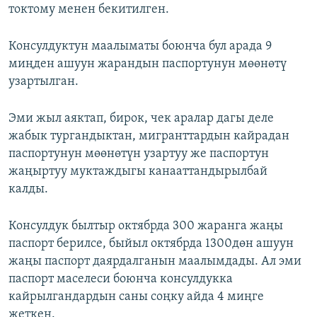
токтому менен бекитилген.
Консулдуктун маалыматы боюнча бул арада 9
миңден ашуун жарандын паспортунун мөөнөтү
узартылган.
Эми жыл аяктап, бирок, чек аралар дагы деле
жабык тургандыктан, мигранттардын кайрадан
паспортунун мөөнөтүн узартуу же паспортун
жаңыртуу муктаждыгы канааттандырылбай
калды.
Консулдук былтыр октябрда 300 жаранга жаңы
паспорт берилсе, быйыл октябрда 1300дөн ашуун
жаңы паспорт даярдалганын маалымдады. Ал эми
паспорт маселеси боюнча консулдукка
кайрылгандардын саны соңку айда 4 миңге
жеткен.