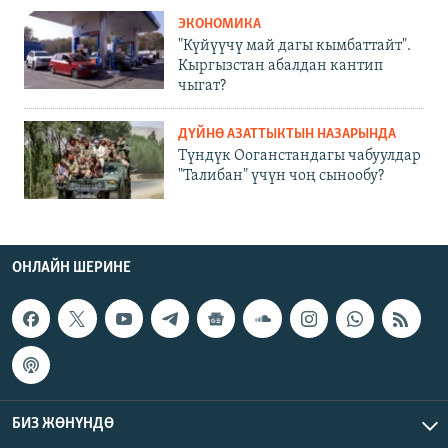
ЭКОНОМИКА
"Күйүүчү май дагы кымбаттайт".
Кыргызстан абалдан кантип
чыгат?
ДҮЙНӨ АЗАТТЫКТЫН НАЗАРЫНДА
Түндүк Ооганстандагы чабуулдар
"Талибан" үчүн чоң сынообу?
ОНЛАЙН ШЕРИНЕ
БИЗ ЖӨНҮНДӨ