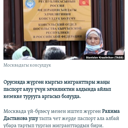
ОНЛАЙН ШЕРИНЕ
ЭЖЕ-СИҢДИЛЕР
АЗАТТЫК+
ЫҢГАЙСЫЗ СУРООЛОР
ЭЕ/АРнун бардык сайттары
Москвадагы консулдук
Орусияда жүргөн кыргыз мигранттары жаңы
паспорт алуу үчүн элчиликтин алдында айлап
кезекке турууга аргасыз болууда.
Москвада үй-бүлөсү менен иштеп жүргөн
Рахима
Дастанова ушу
тапта чет жерде паспорт ала албай
убара тартып турган мигранттардын бири.