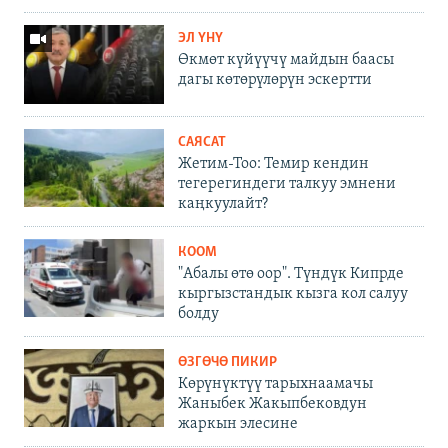
ЭЛ ҮНҮ
Өкмөт күйүүчү майдын баасы
дагы көтөрүлөрүн эскертти
САЯСАТ
Жетим-Тоо: Темир кендин
тегерегиндеги талкуу эмнени
каңкуулайт?
КООМ
"Абалы өтө оор". Түндүк Кипрде
кыргызстандык кызга кол салуу
болду
ӨЗГӨЧӨ ПИКИР
Көрүнүктүү тарыхнаамачы
Жаныбек Жакыпбековдун
жаркын элесине