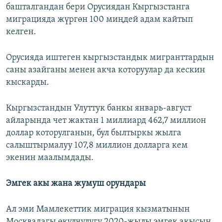
башталгандан бери Орусиядан Кыргызстанга
миграцияда жүргөн 100 миңдей адам кайтып
келген.
Орусияда иштеген кыргызстандык мигранттардын
саны азайганы менен акча которуулар да кескин
кыскарды.
Кыргызстандын Улуттук банкы январь-август
айларында чет жактан 1 миллиард 462,7 миллион
доллар которулганын, бул былтыркы жылга
салыштырмалуу 107,8 миллион долларга кем
экенин маалымдады.
Эмгек акы жана жумуш орундары
Ал эми Мамлекеттик миграция кызматынын
Москвадагы өкүлчүлүгү 2020-жылы эмгек акысын