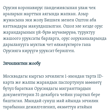
Орусия коронавирус пандемиясынан улам чек
араларын марттын аягында жапкан. Азыр
жумасына эки жолу Бишкек менен Оштон аба
каттамдары макулдашылган. Ошол эле кезде орус
жарандарынын үй-бүлө мүчөлөрүнө, туруктуу
жашоого уруксаты барларга, орус ооруканаларында
дарыланууга муктаж чет өлкөлүктөргө гана
Орусияга кирүүгө уруксат берилген.
Элчиликтин жообу
Москвадагы кыргыз элчилиги 1-июндан тарта ID-
карта же жалпы жарандык паспортунун мөөнөтү
бүтүп бараткан Орусиядагы мигранттардын
документтерин 31-декабрга чейин узартып бере
баштаган. Мындай сунуш май айында элчилик
тарабынан демилгеленип, өкмөттүн атайын