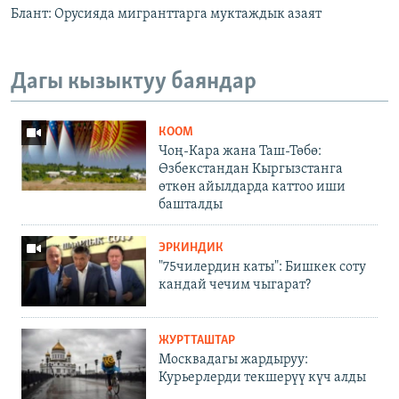
Блант: Орусияда мигранттарга муктаждык азаят
Дагы кызыктуу баяндар
КООМ
Чоң-Кара жана Таш-Төбө:
Өзбекстандан Кыргызстанга
өткөн айылдарда каттоо иши
башталды
ЭРКИНДИК
"75чилердин каты": Бишкек соту
кандай чечим чыгарат?
ЖУРТТАШТАР
Москвадагы жардыруу:
Курьерлерди текшерүү күч алды