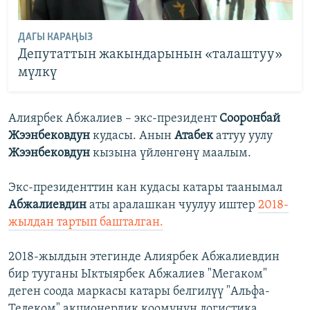
ДАГЫ КАРАҢЫЗ
Депутаттын жакындарынын «талаштуу»
мүлкү
Алиярбек Абжалиев – экс-президент
Сооронбай
Жээнбековдун
кудасы. Анын
Атабек
аттуу уулу
Жээнбековдун
кызына үйлөнгөнү маалым.
Экс-президенттин кан кудасы катары таанымал
Абжалиевдин
аты аралашкан чуулуу иштер
2018-
жылдан тартып башталган.
2018-жылдын этегинде Алиярбек Абжалиевдин
бир тууганы Ыктыярбек Абжалиев "Мегаком"
деген соода маркасы катары белгилүү "Альфа-
Телеком" акционердик коомунун логистика