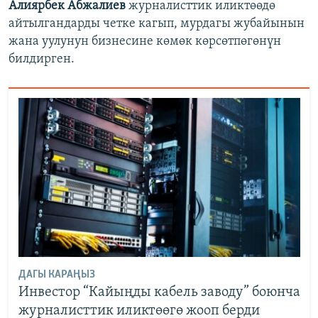
Алиярбек Абжалиев
журналисттик иликтөөдө
айтылгандарды четке кагып, мурдагы жубайынын
жана уулунун бизнесине көмөк көрсөтпөгөнүн
билдирген.
ДАГЫ КАРАҢЫЗ
Инвестор “Кайыңды кабель заводу” боюнча
журналисттик иликтөөгө жооп берди