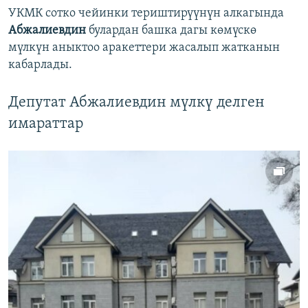
УКМК сотко чейинки териштирүүнүн алкагында
Абжалиевдин
булардан башка дагы көмүскө
мүлкүн аныктоо аракеттери жасалып жатканын
кабарлады.
Депутат Абжалиевдин мүлкү делген
имараттар