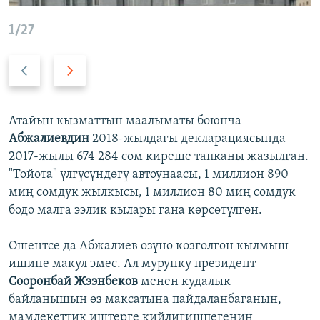
1/27
А
А
р
л
т
д
к
ы
Атайын кызматтын маалыматы боюнча
а
г
Абжалиевдин
2018-жылдагы декларациясында
а
2017-жылы 674 284 сом киреше тапканы жазылган.
"Тойота" үлгүсүндөгү автоунаасы, 1 миллион 890
миң сомдук жылкысы, 1 миллион 80 миң сомдук
бодо малга ээлик кылары гана көрсөтүлгөн.
Ошентсе да Абжалиев өзүнө козголгон кылмыш
ишине макул эмес. Ал мурунку президент
Сооронбай Жээнбеков
менен кудалык
байланышын өз максатына пайдаланбаганын,
мамлекеттик иштерге кийлигишпегенин