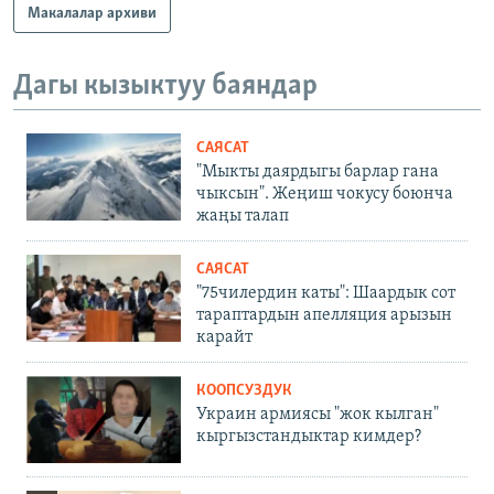
Макалалар архиви
Дагы кызыктуу баяндар
САЯСАТ
"Мыкты даярдыгы барлар гана
чыксын". Жеңиш чокусу боюнча
жаңы талап
САЯСАТ
"75чилердин каты": Шаардык сот
тараптардын апелляция арызын
карайт
КООПСУЗДУК
Украин армиясы "жок кылган"
кыргызстандыктар кимдер?