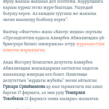
Муну жакшы жышаан деп эсептейм. Коррупцияга
каршы күрөш тегиз жүрө баштады. Ушундай
болушу керек. Ал кимдин тууганы же жакыны
экени маанилүү болбошу керек”.
Былтыр «Фактчек» жана «Кактус медиа» порталы
«Президенттин кудасы Алиярбек Абжалиевдин үй-
бүлөсүнүн бизнес империясы» аттуу
журналисттик
иликтөө жарыялаган.
Анда Жогорку Кеңештин депутаты Алиярбек
Абжалиевдин жакындарына катталган ондогон
ишканалар жөнүндө кеп болот. Иликтөөдө
депутаттын "мурдагы жубайы" экени айтылган
Гүлсара Сулайманова
ар кыл тармактагы иш алып
барган 17 фирмага, ал эми уулу
Темирлан
Токобеков
13 фирмага ээлик кылары» жазылган.