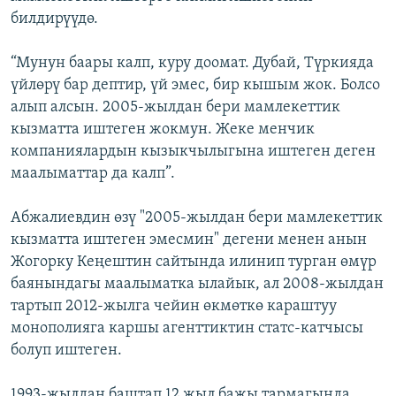
билдирүүдө.
“Мунун баары калп, куру доомат. Дубай, Түркияда
үйлөрү бар дептир, үй эмес, бир кышым жок. Болсо
алып алсын. 2005-жылдан бери мамлекеттик
кызматта иштеген жокмун. Жеке менчик
компаниялардын кызыкчылыгына иштеген деген
маалыматтар да калп”.
Абжалиевдин өзү "2005-жылдан бери мамлекеттик
кызматта иштеген эмесмин" дегени менен анын
Жогорку Кеңештин сайтында илинип турган өмүр
баянындагы маалыматка ылайык, ал 2008-жылдан
тартып 2012-жылга чейин өкмөткө караштуу
монополияга каршы агенттиктин статс-катчысы
болуп иштеген.
1993-жылдан баштап 12 жыл бажы тармагында