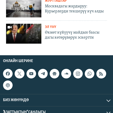
ЖУРТТАШТАР
Москвадагы жардыруу:
Курьерлерди текшерүү күч алды
ЭЛ ҮНҮ
Өкмөт күйүүчү майдын баасы
дагы көтөрүлөрүн эскертти
ОНЛАЙН ШЕРИНЕ
БИЗ ЖӨНҮНДӨ
"АЗАТТЫКТЫН" САНДЫГЫ