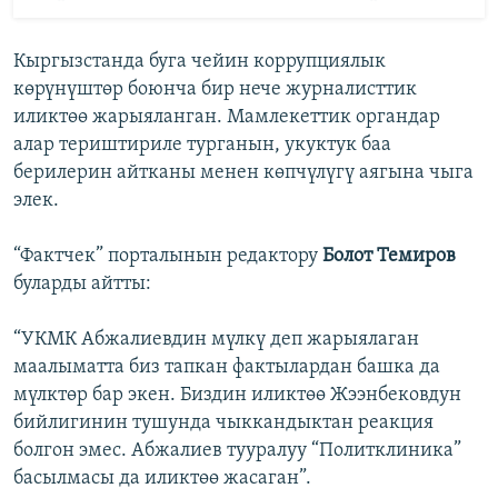
Кыргызстанда буга чейин коррупциялык
көрүнүштөр боюнча бир нече журналисттик
иликтөө жарыяланган. Мамлекеттик органдар
алар териштириле турганын, укуктук баа
берилерин айтканы менен көпчүлүгү аягына чыга
элек.
“Фактчек” порталынын редактору
Болот Темиров
буларды айтты:
“УКМК Абжалиевдин мүлкү деп жарыялаган
маалыматта биз тапкан фактылардан башка да
мүлктөр бар экен. Биздин иликтөө Жээнбековдун
бийлигинин тушунда чыккандыктан реакция
болгон эмес. Абжалиев тууралуу “Политклиника”
басылмасы да иликтөө жасаган”.