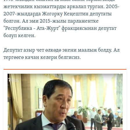
жетекчилик кызматтарды аркалап турган. 2005-
2007-жылдарда Жогорку Кеңештин депутаты
болгон. Ал эми 2015-жылы парламентке
"Республика - Ата-Журт" фракциясынан депутат
болуп келген.
Депутат азыр чет өлкөдө экени маалым болду. Ал
тергөөгө качан келери белгисиз.