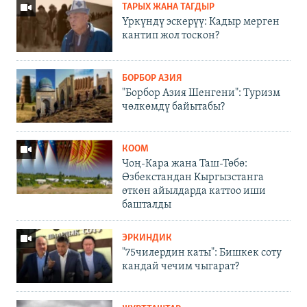
ТАРЫХ ЖАНА ТАГДЫР
Үркүндү эскерүү: Кадыр мерген
кантип жол тоскон?
БОРБОР АЗИЯ
"Борбор Азия Шенгени": Туризм
чөлкөмдү байытабы?
КООМ
Чоң-Кара жана Таш-Төбө:
Өзбекстандан Кыргызстанга
өткөн айылдарда каттоо иши
башталды
ЭРКИНДИК
"75чилердин каты": Бишкек соту
кандай чечим чыгарат?