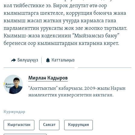
кол тийбестикке ээ. Бирок депутат өтө оор
кылмыштарга шектелсе, коррупция боюнча жана
кылмыш жасап жаткан учурда кармалса гана
парламенттин уруксаты жок эле жоопко тартылат.
Кылмыш-жаза кодексинин “Мыйзамсыз баюу”
беренеси оор кылмыштардын катарына кирет.
Бөлүшүңүз
Катталыңыз
Мирлан Кадыров
"Азаттыктын" кабарчысы. 2009-жылы Нарын
мамлекеттик университетин аяктаган.
Куржундар
Кыргызстан
Саясат
Коррупция