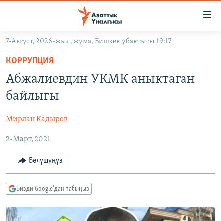
Линктер
Мазмунга
өтүңүз
7-Август, 2026-жыл, жума, Бишкек убактысы 19:17
Навигацияга
ЖАҢЫЛЫКТАР
өтүңүз
КОРРУПЦИЯ
КЫРГЫЗСТАН
Издөөгө
Абжалиевдин УКМК аныктаган
салыңыз
ДҮЙНӨ
КЫРГЫЗСТАН
байлыгы
УКРАИНА
САЯСАТ
ДҮЙНӨ
Мирлан Кадыров
АТАЙЫН ИЛИКТӨӨ
ЭКОНОМИКА
БОРБОР АЗИЯ
2-Март, 2021
ТВ ПРОГРАММАЛАР
МАДАНИЯТ
ПОДКАСТ
БҮГҮН АЗАТТЫКТА
Бөлүшүңүз
ӨЗГӨЧӨ ПИКИР
ЭКСПЕРТТЕР ТАЛДАЙТ
Бизди Google'дан табыңыз
БИЗ ЖАНА ДҮЙНӨ
Русский
ДАНИСТЕ