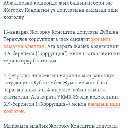
Абжалиевди кошкондо жыл башынан бери эле
Жогорку Кеңештин үч депутатына кылмыш иши
козголду.
16-январда Жогорку Кеңештин депутаты Дүйшөн
Төрөкулов коррупцияга шек саналып
эки айга
камакка алынган.
Ага карата Жазык кодексинин
319-беренеси ("Коррупция") менен сотко чейинки
териштирүү башталды.
4-февралда Бишкектин Биринчи май райондук
соту депутат Кубанычбек Жумалиевдин бөгөт
чарасын аныктап, 4-апрелге чейин камакта
калтырган. Ага карата УКМК Жазык кодексинин
319-беренеси («Коррупция») менен
кылмыш иши
козгогон.
Мыйзамга ылайык Жогорку Кеңештин депутаты