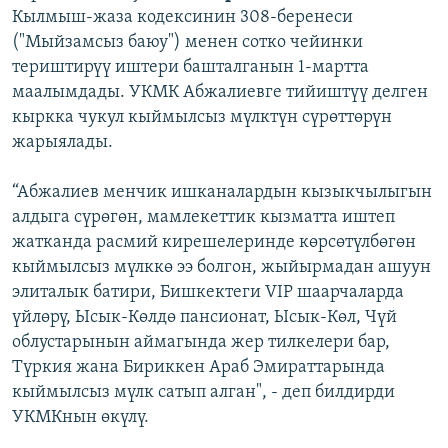
Кылмыш-жаза кодексинин 308-беренеси
("Мыйзамсыз баюу") менен сотко чейинки
териштирүү иштери башталганын 1-мартта
маалымдады. УКМК Абжалиевге тийиштүү делген
кыркка чукул кыймылсыз мүлктүн сүрөттөрүн
жарыялады.
“Абжалиев менчик ишканалардын кызыкчылыгын
алдыга сүрөгөн, мамлекеттик кызматта иштеп
жатканда расмий кирешелеринде көрсөтүлбөгөн
кыймылсыз мүлккө ээ болгон, жыйырмадан ашуун
элиталык батири, Бишкектеги VIP шаарчаларда
үйлөрү, Ысык-Көлдө пансионат, Ысык-Көл, Чүй
облустарынын аймагында жер тилкелери бар,
Түркия жана Бириккен Араб Эмираттарында
кыймылсыз мүлк сатып алган", - деп билдирди
УКМКнын өкүлү.