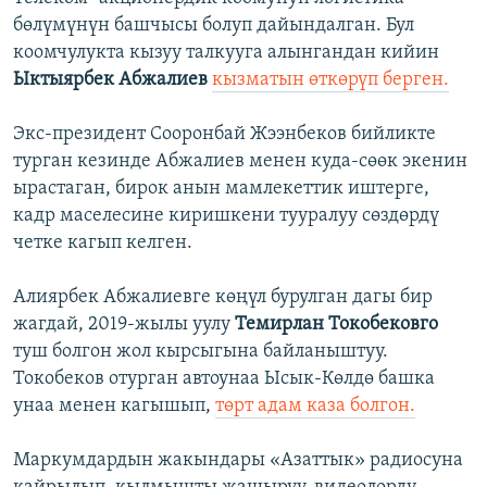
бөлүмүнүн башчысы болуп дайындалган. Бул
коомчулукта кызуу талкууга алынгандан кийин
Ыктыярбек Абжалиев
кызматын өткөрүп берген.
Экс-президент Сооронбай Жээнбеков бийликте
турган кезинде Абжалиев менен куда-сөөк экенин
ырастаган, бирок анын мамлекеттик иштерге,
кадр маселесине киришкени тууралуу сөздөрдү
четке кагып келген.
Алиярбек Абжалиевге көңүл бурулган дагы бир
жагдай, 2019-жылы уулу
Темирлан Токобековго
туш болгон жол кырсыгына байланыштуу.
Токобеков отурган автоунаа Ысык-Көлдө башка
унаа менен кагышып,
төрт адам каза болгон.
Маркумдардын жакындары «Азаттык» радиосуна