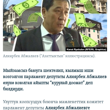
ОНЛАЙН ШЕРИНЕ
ЭЖЕ-СИҢДИЛЕР
АЗАТТЫК+
ЫҢГАЙСЫЗ СУРООЛОР
ЭЕ/АРнун бардык сайттары
Алиярбек Абжалиев ("Азаттыктын" иллюстрациясы).
Мыйзамсыз баюуга шектелип, кылмыш иши
козголгон парламент депутаты Алиярбек Абжалиев
өзүнө коюлган айыпты “курулай доомат” деп
билдирди.
Улуттук коопсуздук боюнча мамлекеттик комитет
парламент депутаты
Алиярбек Абжалиевге