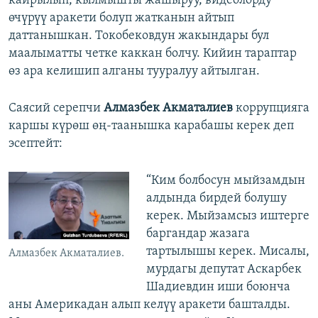
кайрылып, кылмышты жашыруу, видеолорду
өчүрүү аракети болуп жатканын айтып
даттанышкан. Токобековдун жакындары бул
маалыматты четке каккан болчу. Кийин тараптар
өз ара келишип алганы тууралуу айтылган.
Саясий серепчи
Алмазбек Акматалиев
коррупцияга
каршы күрөш өң-таанышка карабашы керек деп
эсептейт:
“Ким болбосун мыйзамдын
алдында бирдей болушу
керек. Мыйзамсыз иштерге
баргандар жазага
тартылышы керек. Мисалы,
Алмазбек Акматалиев.
мурдагы депутат Аскарбек
Шадиевдин иши боюнча
аны Америкадан алып келүү аракети башталды.