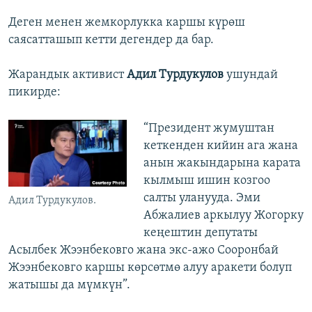
Деген менен жемкорлукка каршы күрөш
саясатташып кетти дегендер да бар.
Жарандык активист
Адил Турдукулов
ушундай
пикирде:
“Президент жумуштан
кеткенден кийин ага жана
анын жакындарына карата
кылмыш ишин козгоо
салты уланууда. Эми
Адил Турдукулов.
Абжалиев аркылуу Жогорку
кеңештин депутаты
Асылбек Жээнбековго жана экс-ажо Сооронбай
Жээнбековго каршы көрсөтмө алуу аракети болуп
жатышы да мүмкүн”.