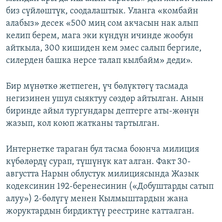
биз сүйлөштүк, соодалаштык. Уланга «комбайн
алабыз» десек «500 миң сом акчасын нак алып
келип берем, мага эки күндүн ичинде жообун
айткыла, 300 кишиден кем эмес салып бергиле,
силерден башка нерсе талап кылбайм» деди».
Бир мүнөткө жетпеген, үч бөлүктөгү тасмада
негизинен ушул сыяктуу сөздөр айтылган. Анын
биринде айыл тургундары дептерге аты-жөнүн
жазып, кол коюп жатканы тартылган.
Интернетке тараган бул тасма боюнча милиция
күбөлөрдү сурап, түшүнүк кат алган. Факт 30-
августта Нарын облустук милициясында Жазык
кодексинин 192-беренесинин («Добуштарды сатып
алуу») 2-бөлүгү менен Кылмыштардын жана
жоруктардын бирдиктүү реестрине катталган.