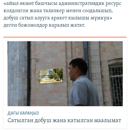
«айыл өкмөт башчысы административдик ресурс
колдонгон жана талапкер менен соодалашып,
добуш сатып алууга аракет кылышы мүмкүн»
деген божомолдор каралып жатат.
ДАГЫ КАРАҢЫЗ
Сатылган добуш жана катылган маалымат