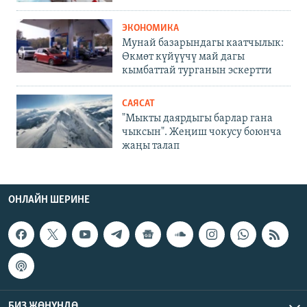
ЭКОНОМИКА
Мунай базарындагы каатчылык:
Өкмөт күйүүчү май дагы
кымбаттай турганын эскертти
САЯСАТ
"Мыкты даярдыгы барлар гана
чыксын". Жеңиш чокусу боюнча
жаңы талап
ОНЛАЙН ШЕРИНЕ
БИЗ ЖӨНҮНДӨ