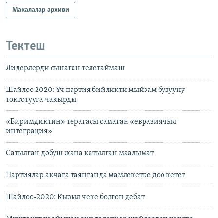
Макалалар архиви
Тектеш
Лидерлерди сынаган телетаймаш
Шайлоо 2020: Үч партия бийликти мыйзам бузууну
токтотууга чакырды
«Биримдиктин» төрагасы самаган «евразиячыл
интеграция»
Сатылган добуш жана катылган маалымат
Партиялар акчага таянганда мамлекетке доо кетет
Шайлоо-2020: Кызыл чеке болгон дебат