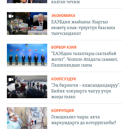
калган чечим
ЭКОНОМИКА
ЕАЭБдин жыйыны: Кыргыз
өкмөтү азык-түлүктүн баасына
тынчсызданат
БОРБОР АЗИЯ
"ЕАЭБдин талаптары сакталбай
жатат". Чолпон-Атадагы саммит,
Пашиняндын сыны
КООПСУЗДУК
"Эң биринчи – камсыздандыруу".
Бийик чокуларга чыгуу үчүн
жаңы талап
КОРРУПЦИЯ
Гемодиализ чыры: акча
маркумдарга да которулганбы?