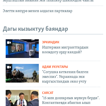
Мушташтын айынан эки талапкер шайлоодон чыкты
Элетти көпүрө менен алдаган партиялар
Дагы кызыктуу баяндар
ЭРКИНДИК
Иштерман мигранттардын
коомдогу орду кандай?
АДАМ УКУКТАРЫ
"Согушка кеткенин билген
эмеспиз". Украинада эки
кыргызстандык окко учту
САЯСАТ
"15 млн долларлык мүлкүн берди".
Конгантиевди абактан алып