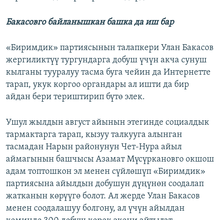
Бакасовго байланышкан башка да иш бар
«Биримдик» партиясынын талапкери Улан Бакасов
жергиликтүү тургундарга добуш үчүн акча сунуш
кылганы тууралуу тасма буга чейин да Интернетте
тарап, укук коргоо органдары ал ишти да бир
айдан бери териштирип бүтө элек.
Ушул жылдын август айынын этегинде социалдык
тармактарга тарап, кызуу талкууга алынган
тасмадан Нарын районунун Чет-Нура айыл
аймагынын башчысы Азамат Мүсүркановго окшош
адам топтошкон эл менен сүйлөшүп «Биримдик»
партиясына айылдын добушун дүңүнөн соодалап
жатканын көрүүгө болот. Ал жерде Улан Бакасов
менен соодалашуу болгону, ал үчүн айылдан