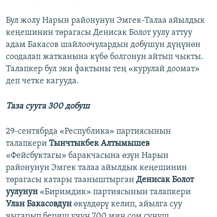
Бул жолу Нарын районунун Эмгек-Талаа айылдык
кеңешинин төрагасы Денисак Болот уулу аттуу
адам Бакасов шайлоочулардын добушун дүңүнөн
соодалап жатканына күбө болгонун айтып чыкты.
Талапкер бул эки фактыны тең «курулай доомат»
деп четке кагууда.
Таза сууга 300 добуш
29-сентябрда «Республика» партиясынын
талапкери
Тынчтыкбек Алтымышев
«Фейсбуктагы» баракчасына өзүн Нарын
районунун Эмгек талаа айылдык кеңешинин
төрагасы катары тааныштырган
Денисак Болот
уулунун
«Биримдик» партиясынын талапкери
Улан Бакасовдун
өкүлдөрү келип, айылга суу
чыгарып бериш үчүн 700 миң сом сунуш