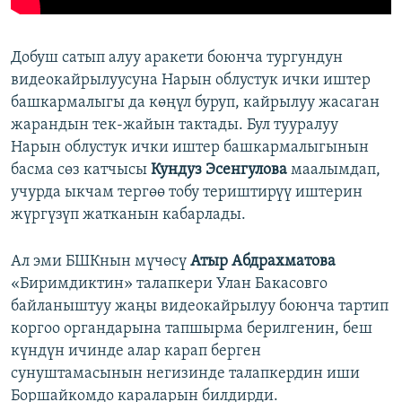
Добуш сатып алуу аракети боюнча тургундун
видеокайрылуусуна Нарын облустук ички иштер
башкармалыгы да көңүл буруп, кайрылуу жасаган
жарандын тек-жайын тактады. Бул тууралуу
Нарын облустук ички иштер башкармалыгынын
басма сөз катчысы
Кундуз Эсенгулова
маалымдап,
учурда ыкчам тергөө тобу териштирүү иштерин
жүргүзүп жатканын кабарлады.
Ал эми БШКнын мүчөсү
Атыр Абдрахматова
«Биримдиктин» талапкери Улан Бакасовго
байланыштуу жаңы видеокайрылуу боюнча тартип
коргоо органдарына тапшырма берилгенин, беш
күндүн ичинде алар карап берген
сунуштамасынын негизинде талапкердин иши
Боршайкомдо караларын билдирди.