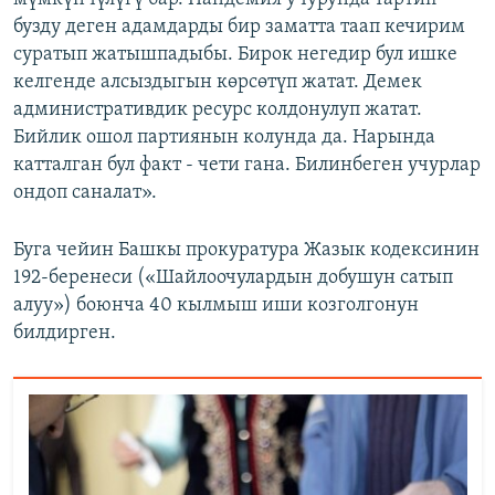
бузду деген адамдарды бир заматта таап кечирим
суратып жатышпадыбы. Бирок негедир бул ишке
келгенде алсыздыгын көрсөтүп жатат. Демек
административдик ресурс колдонулуп жатат.
Бийлик ошол партиянын колунда да. Нарында
катталган бул факт - чети гана. Билинбеген учурлар
ондоп саналат».
Буга чейин Башкы прокуратура Жазык кодексинин
192-беренеси («Шайлоочулардын добушун сатып
алуу») боюнча 40 кылмыш иши козголгонун
билдирген.