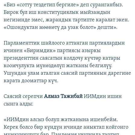
«Биз «сотту тездетип бергиле» деп суранганбыз.
Бирок бул иш конституциялык мыйзамдын
негизинде эмес, жарандык тартипте каралат экен.
«Ошондуктан мөөнөтү да узак болот» дешти».
Парламенттик шайлоого аттанган партиялардын
ичинен «Биримдик» партиясы азыркы
президенттин саясатын колдочу күчтөр катары
коомчулукта мүнөздөлүп жатканы белгилүү.
Ушундан улам аталган саясий партиянын дарегине
карата дооматтар күч.
Саясий серепчи
Алмаз Тажибай
ИИМдин ишин
сынга алды:
«ИИМдин алсыз болуп жатканына ишенбейм.
Керек болсо бир күндүн ичинде аныктап койгонго
мүмкүнчүлүгү бар. Пандемия учурунда тартип