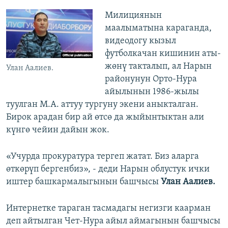
Милициянын
маалыматына караганда,
видеодогу кызыл
футболкачан кишинин аты-
жөнү такталып, ал Нарын
Улан Аалиев.
районунун Орто-Нура
айылынын 1986-жылы
туулган М.А. аттуу тургуну экени аныкталган.
Бирок арадан бир ай өтсө да жыйынтыктан али
күнгө чейин дайын жок.
«Учурда прокуратура тергеп жатат. Биз аларга
өткөрүп бергенбиз», - деди Нарын облустук ички
иштер башкармалыгынын башчысы
Улан Аалиев.
Интернетке тараган тасмадагы негизги каарман
деп айтылган Чет-Нура айыл аймагынын башчысы