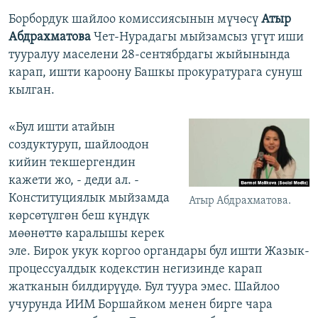
Борбордук шайлоо комиссиясынын мүчөсү
Атыр
Абдрахматова
Чет-Нурадагы мыйзамсыз үгүт иши
тууралуу маселени 28-сентябрдагы жыйынында
карап, ишти кароону Башкы прокуратурага сунуш
кылган.
«Бул ишти атайын
создуктуруп, шайлоодон
кийин текшергендин
кажети жо, - деди ал. -
Конституциялык мыйзамда
Атыр Абдрахматова.
көрсөтүлгөн беш күндүк
мөөнөттө каралышы керек
эле. Бирок укук коргоо органдары бул ишти Жазык-
процессуалдык кодекстин негизинде карап
жатканын билдирүүдө. Бул туура эмес. Шайлоо
учурунда ИИМ Боршайком менен бирге чара