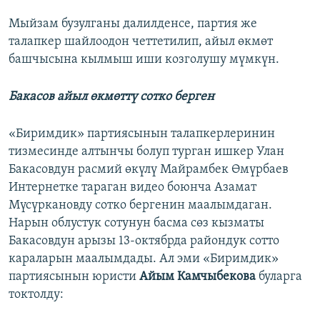
Мыйзам бузулганы далилденсе, партия же
талапкер шайлоодон четтетилип, айыл өкмөт
башчысына кылмыш иши козголушу мүмкүн.
Бакасов айыл өкмөттү сотко берген
«Биримдик» партиясынын талапкерлеринин
тизмесинде алтынчы болуп турган ишкер Улан
Бакасовдун расмий өкүлү Майрамбек Өмүрбаев
Интернетке тараган видео боюнча Азамат
Мүсүркановду сотко бергенин маалымдаган.
Нарын облустук сотунун басма сөз кызматы
Бакасовдун арызы 13-октябрда райондук сотто
караларын маалымдады. Ал эми «Биримдик»
партиясынын юристи
Айым Камчыбекова
буларга
токтолду: