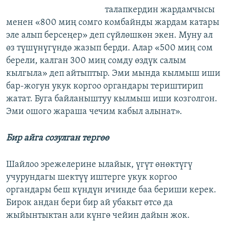
талапкердин жардамчысы
менен «800 миң сомго комбайнды жардам катары
эле алып берсеңер» деп сүйлөшкөн экен. Муну ал
өз түшүнүгүндө жазып берди. Алар «500 миң сом
берели, калган 300 миң сомду өздүк салым
кылгыла» деп айтыптыр. Эми мында кылмыш иши
бар-жогун укук коргоо органдары териштирип
жатат. Буга байланыштуу кылмыш иши козголгон.
Эми ошого жараша чечим кабыл алынат».
Бир айга созулган тергөө
Шайлоо эрежелерине ылайык, үгүт өнөктүгү
учурундагы шектүү иштерге укук коргоо
органдары беш күндүн ичинде баа бериши керек.
Бирок андан бери бир ай убакыт өтсө да
жыйынтыктан али күнгө чейин дайын жок.