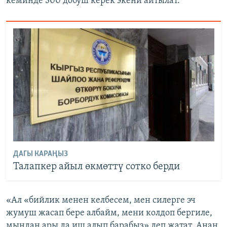
кеминде 300 добуш керек экени айтылат.
ДАГЫ КАРАҢЫЗ
Талапкер айыл өкмөттү сотко берди
«Ал «бийлик менен келбесем, мен силерге эч
жумуш жасап бере албайм, мени колдоп бергиле,
мындан ары да иш алып барабыз» деп жатат. Анан