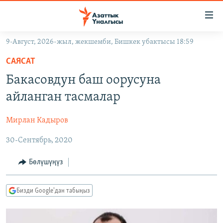
Линктер
Мазмунга
өтүңүз
9-Август, 2026-жыл, жекшемби, Бишкек убактысы 18:59
Навигацияга
ЖАҢЫЛЫКТАР
өтүңүз
САЯСАТ
КЫРГЫЗСТАН
Издөөгө
Бакасовдун баш оорусуна
салыңыз
ДҮЙНӨ
КЫРГЫЗСТАН
айланган тасмалар
УКРАИНА
САЯСАТ
ДҮЙНӨ
Мирлан Кадыров
АТАЙЫН ИЛИКТӨӨ
ЭКОНОМИКА
БОРБОР АЗИЯ
30-Сентябрь, 2020
ТВ ПРОГРАММАЛАР
МАДАНИЯТ
ПОДКАСТ
БҮГҮН АЗАТТЫКТА
Бөлүшүңүз
ӨЗГӨЧӨ ПИКИР
ЭКСПЕРТТЕР ТАЛДАЙТ
Бизди Google'дан табыңыз
БИЗ ЖАНА ДҮЙНӨ
Русский
ДАНИСТЕ