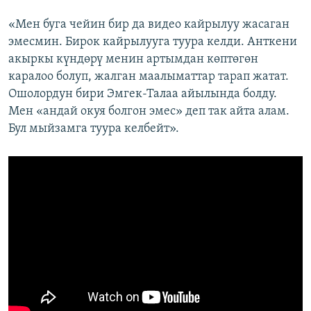
«Мен буга чейин бир да видео кайрылуу жасаган
эмесмин. Бирок кайрылууга туура келди. Анткени
акыркы күндөрү менин артымдан көптөгөн
каралоо болуп, жалган маалыматтар тарап жатат.
Ошолордун бири Эмгек-Талаа айылында болду.
Мен «андай окуя болгон эмес» деп так айта алам.
Бул мыйзамга туура келбейт».