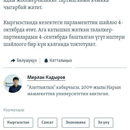
адам жоопкерчиликке тартылганын ачыкка
чыгарбай жатат.
Кыргызстанда кезектеги парламенттик шайлоо 4-
октябрда өтөт. Ага катышып жаткан талапкер-
партиялардын 4-сентябрда башталган үгүт иштери
шайлоого бир күн калганда токтотулат.
Бөлүшүңүз
Катталыңыз
Мирлан Кадыров
"Азаттыктын" кабарчысы. 2009-жылы Нарын
мамлекеттик университетин аяктаган.
Куржундар
Кыргызстан
Саясат
Экономика
Эл үнү