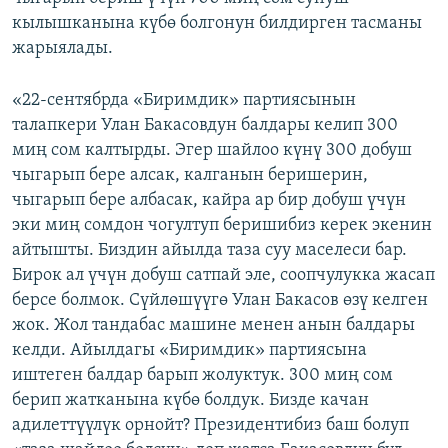
кылышканына күбө болгонун билдирген тасманы
жарыялады.
«22-сентябрда «Биримдик» партиясынын
талапкери Улан Бакасовдун балдары келип 300
миң сом калтырды. Эгер шайлоо күнү 300 добуш
чыгарып бере алсак, калганын беришерин,
чыгарып бере албасак, кайра ар бир добуш үчүн
эки миң сомдон чогултуп беришибиз керек экенин
айтышты. Биздин айылда таза суу маселеси бар.
Бирок ал үчүн добуш сатпай эле, соопчулукка жасап
берсе болмок. Сүйлөшүүгө Улан Бакасов өзү келген
жок. Жол тандабас машине менен анын балдары
келди. Айылдагы «Биримдик» партиясына
иштеген балдар барып жолуктук. 300 миң сом
берип жатканына күбө болдук. Бизде качан
адилеттүүлүк орнойт? Президентибиз баш болуп