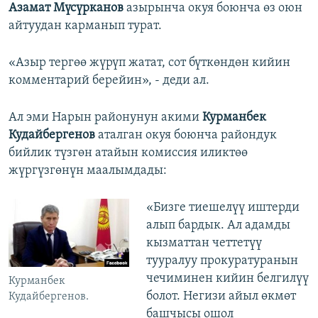
Азамат Мүсүрканов
азырынча окуя боюнча өз оюн
айтуудан карманып турат.
«Азыр тергөө жүрүп жатат, сот бүткөндөн кийин
комментарий берейин», - деди ал.
Ал эми Нарын районунун акими
Курманбек
Кудайбергенов
аталган окуя боюнча райондук
бийлик түзгөн атайын комиссия иликтөө
жүргүзгөнүн маалымдады:
«Бизге тиешелүү иштерди
алып бардык. Ал адамды
кызматтан четтетүү
тууралуу прокуратуранын
чечиминен кийин белгилүү
Курманбек
болот. Негизи айыл өкмөт
Кудайбергенов.
башчысы ошол