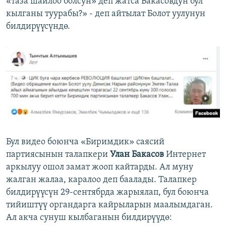
«таза шайлоо болсун» деп жатса Бакасовдун бул
кылганы туурабы?» - деп айтылат Болот уулунун
билдирүүсүндө.
Бул видео боюнча «Биримдик» саясий
партиясынын талапкери
Улан Бакасов
Интернет
аркылуу ошол замат жооп кайтарды. Ал муну
жалган жалаа, каралоо деп баалады. Талапкер
билдирүүсүн 29-сентябрда жарыялап, бул боюнча
тийиштүү органдарга кайрыларын маалымдаган.
Ал акча сунуш кылбаганын билдирүүдө: