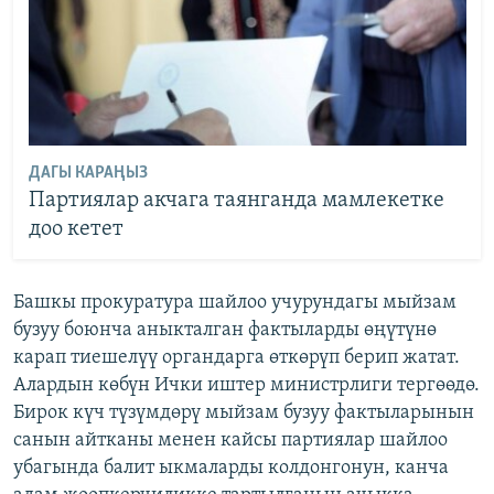
ДАГЫ КАРАҢЫЗ
Партиялар акчага таянганда мамлекетке
доо кетет
Башкы прокуратура шайлоо учурундагы мыйзам
бузуу боюнча аныкталган фактыларды өңүтүнө
карап тиешелүү органдарга өткөрүп берип жатат.
Алардын көбүн Ички иштер министрлиги тергөөдө.
Бирок күч түзүмдөрү мыйзам бузуу фактыларынын
санын айтканы менен кайсы партиялар шайлоо
убагында балит ыкмаларды колдонгонун, канча