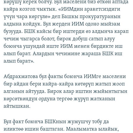
көрүшү керек болчу. Бул маселени биз өткөн аптада
кайра козгоп чыктык. «ИИМдин аракетсиздиги
үчүн чара көргүлө» деп Башкы прокуратуранын
алдына койдук. Бул жерден ИИМ одоно мыйзам
бузууда. БШК кайсы бир иштерди өз алдынча карап
чечим чыгарса болот, бирок добуш сатып алуу
боюнча ушундай иште ИИМ менен бирдикте иш
алып барат. Алардын чечимине жараша БШК иш
алып барат».
Абдрахматова бул факты боюнча ИИМге маселени
бир айдан бери кайра-кайра көтөрүп жатып жооп
алганын айтууда. Бирок алар иштин жыйынтыгын
көрсөткөндүн ордуна тергөө жүрүп жатканын
айтышкан.
Бул факт боюнча БШКнын жумушчу тобу да
иликтөө ишин баштаган. Маалыматка ылайык,