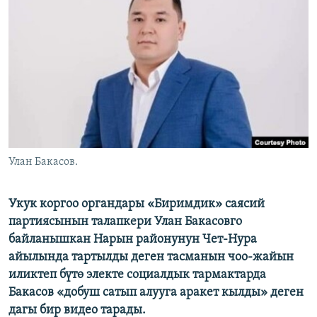
ОНЛАЙН ШЕРИНЕ
ЭЖЕ-СИҢДИЛЕР
АЗАТТЫК+
ЫҢГАЙСЫЗ СУРООЛОР
ЭЕ/АРнун бардык сайттары
Улан Бакасов.
Укук коргоо органдары «Биримдик» саясий
партиясынын талапкери Улан Бакасовго
байланышкан Нарын районунун Чет-Нура
айылында тартылды деген тасманын чоо-жайын
иликтеп бүтө электе социалдык тармактарда
Бакасов «добуш сатып алууга аракет кылды» деген
дагы бир видео тарады.