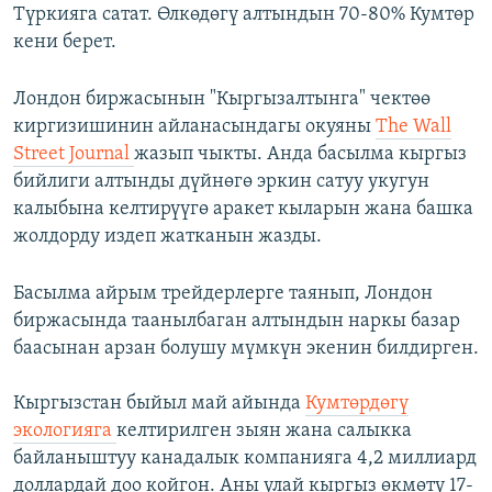
Түркияга сатат. Өлкөдөгү алтындын 70-80% Кумтөр
кени берет.
Лондон биржасынын "Кыргызалтынга" чектөө
киргизишинин айланасындагы окуяны
The Wall
Street Journal
жазып чыкты. Анда басылма кыргыз
бийлиги алтынды дүйнөгө эркин сатуу укугун
калыбына келтирүүгө аракет кыларын жана башка
жолдорду издеп жатканын жазды.
Басылма айрым трейдерлерге таянып, Лондон
биржасында таанылбаган алтындын наркы базар
баасынан арзан болушу мүмкүн экенин билдирген.
Кыргызстан быйыл май айында
Кумтөрдөгү
экологияга
келтирилген зыян жана салыкка
байланыштуу канадалык компанияга 4,2 миллиард
доллардай доо койгон. Аны улай кыргыз өкмөтү 17-