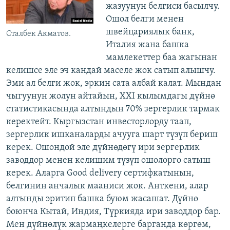
жазуунун белгиси басылчу.
Ошол белги менен
швейцариялык банк,
Сталбек Акматов.
Италия жана башка
мамлекеттер баа жагынан
келишсе эле эч кандай маселе жок сатып алышчу.
Эми ал белги жок, эркин сата албай калат. Мындан
чыгуунун жолун айтайын, ХХI кылымдагы дүйнө
статистикасында алтындын 70% зергерлик тармак
керектейт. Кыргызстан инвесторлорду таап,
зергерлик ишканаларды ачууга шарт түзүп бериш
керек. Ошондой эле дүйнөдөгү ири зергерлик
заводдор менен келишим түзүп ошолорго сатыш
керек. Аларга Good delivery сертифкатынын,
белгинин анчалык мааниси жок. Анткени, алар
алтынды эритип башка буюм жасашат. Дүйнө
боюнча Кытай, Индия, Түркияда ири заводдор бар.
Мен дүйнөлүк жармаңкелерге барганда көргөм,