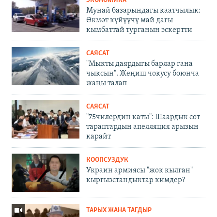
ЭКОНОМИКА
Мунай базарындагы каатчылык:
Өкмөт күйүүчү май дагы
кымбаттай турганын эскертти
САЯСАТ
"Мыкты даярдыгы барлар гана
чыксын". Жеңиш чокусу боюнча
жаңы талап
САЯСАТ
"75чилердин каты": Шаардык сот
тараптардын апелляция арызын
карайт
КООПСУЗДУК
Украин армиясы "жок кылган"
кыргызстандыктар кимдер?
ТАРЫХ ЖАНА ТАГДЫР