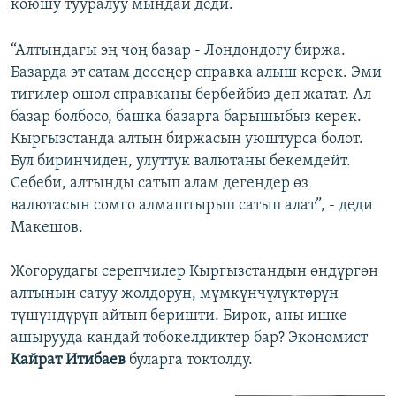
коюшу тууралуу мындай деди.
“Алтындагы эң чоң базар - Лондондогу биржа.
Базарда эт сатам десеңер справка алыш керек. Эми
тигилер ошол справканы бербейбиз деп жатат. Ал
базар болбосо, башка базарга барышыбыз керек.
Кыргызстанда алтын биржасын уюштурса болот.
Бул биринчиден, улуттук валютаны бекемдейт.
Себеби, алтынды сатып алам дегендер өз
валютасын сомго алмаштырып сатып алат”, - деди
Макешов.
Жогорудагы серепчилер Кыргызстандын өндүргөн
алтынын сатуу жолдорун, мүмкүнчүлүктөрүн
түшүндүрүп айтып беришти. Бирок, аны ишке
ашырууда кандай тобокелдиктер бар? Экономист
Кайрат Итибаев
буларга токтолду.