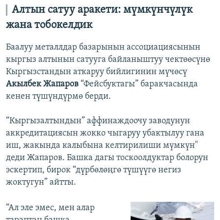
Алтын сатуу аракети: мүмкүнчүлүк
жана тобокелдик
Баалуу металлдар базарынын ассоциациясынын
кыргыз алтынын сатууга байланыштуу чектөөсүнө
Кыргызстандын аткаруу бийлигинин мүчөсү
Акылбек Жапаров
“Фейсбуктагы” баракчасында
кенен түшүндүрмө берди.
“Кыргызалтындын” аффинаждоочу заводунун
аккредитациясын жокко чыгаруу убактылуу гана
иш, жакында калыбына келтирилиши мүмкүн"
деди Жапаров. Башка дагы тоскоолдуктар болорун
эскертип, бирок “дүрбөлөңгө түшүүгө негиз
жоктугун” айтты.
“Ал эле эмес, мен алар