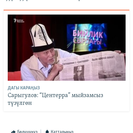
ДАГЫ КАРАҢЫЗ
Сарыгулов: “Центерра” мыйзамсыз
түзүлгөн
Бөлүшүңүз
Катталыңыз