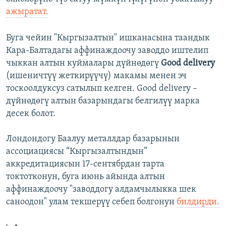
ажыратат.
Буга чейин "Кыргызалтын" ишканасына таандык
Кара-Балтадагы аффинаждоочу заводдо иштелип
чыккан алтын куймалары дүйнөдөгү
Good delivery
(ишеничтүү жеткирүүчү) макамы менен эч
тоскоолдуксуз сатылып келген. Good delivery –
дүйнөдөгү алтын базарындагы белгилүү марка
десек болот.
Лондондогу Баалуу металлдар базарынын
ассоциациясы “Кыргызалтындын”
аккредитациясын 17-сентябрдан тарта
токтотконун, буга июнь айында алтын
аффинаждоочу "заводдогу алдамчылыкка шек
саноодон" улам текшерүү себеп болгонун
билдирди.