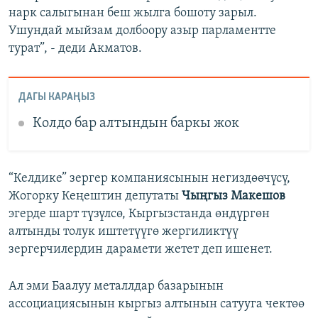
нарк салыгынан беш жылга бошоту зарыл.
Ушундай мыйзам долбоору азыр парламентте
турат”, - деди Акматов.
ДАГЫ КАРАҢЫЗ
Колдо бар алтындын баркы жок
“Келдике” зергер компаниясынын негиздөөчүсү,
Жогорку Кеңештин депутаты
Чыңгыз Макешов
эгерде шарт түзүлсө, Кыргызстанда өндүргөн
алтынды толук иштетүүгө жергиликтүү
зергерчилердин дарамети жетет деп ишенет.
Ал эми Баалуу металлдар базарынын
ассоциациясынын кыргыз алтынын сатууга чектөө