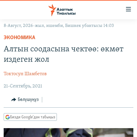
Линктер
Мазмунга
өтүңүз
8-Август, 2026-жыл, ишемби, Бишкек убактысы 14:03
Навигацияга
ЖАҢЫЛЫКТАР
өтүңүз
ЭКОНОМИКА
КЫРГЫЗСТАН
Издөөгө
Алтын соодасына чектөө: өкмөт
салыңыз
ДҮЙНӨ
КЫРГЫЗСТАН
издеген жол
УКРАИНА
САЯСАТ
ДҮЙНӨ
Токтосун Шамбетов
АТАЙЫН ИЛИКТӨӨ
ЭКОНОМИКА
БОРБОР АЗИЯ
21-Сентябрь, 2021
ТВ ПРОГРАММАЛАР
МАДАНИЯТ
ПОДКАСТ
БҮГҮН АЗАТТЫКТА
Бөлүшүңүз
ӨЗГӨЧӨ ПИКИР
ЭКСПЕРТТЕР ТАЛДАЙТ
Бизди Google'дан табыңыз
БИЗ ЖАНА ДҮЙНӨ
Русский
ДАНИСТЕ