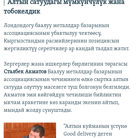
Алтын сатуудагы мүмкүнчүлүк жана
тобокелдик
Лондондогу баалуу металлдар базарынын
ассоциациясынын убактылуу чектөөсү,
Кыргызстандын расмийлеринин позициясын
жергиликтүү серепчилер ар кандай талдап жатат.
Зергерлер жана ишкерлер бирлигинин төрагасы
Сталбек Акматов
Баалуу металлдар базарынын
ассоциациясынын чечиминен өлкө сыртка алтын
сатууда олуттуу маселеге туш болгонун белгиледи.
Акматов эми көйгөйдүн чечилиши бийликтин
ыкчам аракетине көз каранды экенин айтып,
мындай жолду сунуштады.
“Алтын куйманын үстүнө
Good delivery деген