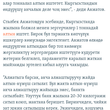
алар тонналап алтын иштетет. Кыргызстандын
өндүрүшү анчалык деле чоң эмес”, - деди Акматов.
Сталбек Акматовдун эсебинде, Кыргызстанда
жылына болжол менен зергерчилер 1 тоннадай
алтын
иштет. Бирок бул тармакта көпчүлүк
ишкерлер көмүскөдө эмгектенет. Акматов өлкөдө
өндүрүлгөн алтындын бир топ көлөмүн
жергиликтүү зергерлердин иштетүүгө кудурети
жетерин белгилеп, парламентте каралып жаткан
мыйзамды эртелеп кабыл алууга чакырды.
“Алматыга барсак, акча алмаштыруучу жайда
алтын-күмүш сатылат.
Бул жакта алтын-күмүш
акча алмаштыруу жайында эмес, банкта
сатылбайт. Улуттук банк жылына 20-30 килограмм
сатып коюп, мактана беришет. Биринчиден, чийки
зат эркин сатылышы керек. Экинчиден, кошумча