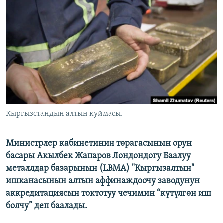
ОНЛАЙН ШЕРИНЕ
ЭЖЕ-СИҢДИЛЕР
АЗАТТЫК+
ЫҢГАЙСЫЗ СУРООЛОР
ЭЕ/АРнун бардык сайттары
Кыргызстандын алтын куймасы.
Министрлер кабинетинин төрагасынын орун
басары Акылбек Жапаров Лондондогу Баалуу
металлдар базарынын (LBMA) "Кыргызалтын"
ишканасынын алтын аффинаждоочу заводунун
аккредитациясын токтотуу чечимин “күтүлгөн иш
болчу” деп баалады.