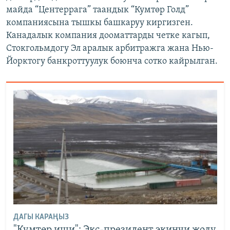
майда “Центеррага” таандык “Кумтөр Голд”
компаниясына тышкы башкаруу киргизген.
Канадалык компания дооматтарды четке кагып,
Стокгольмдогу Эл аралык арбитражга жана Нью-
Йорктогу банкроттуулук боюнча сотко кайрылган.
ДАГЫ КАРАҢЫЗ
"Кумтөр иши": Экс-президент экинчи жолу