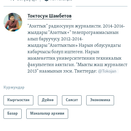
Токтосун Шамбетов
"Азаттык" радиосунун журналисти. 2014-2016-
жылдары "Азаттык+" телепрограммасынын
алып баруучусу. 2012-2014-
жылдары "Азаттыктын» Нарын облусундагы
кабарчысы болуп иштеген. Нарын
мамлекеттик университетинин техникалык
факультетин аяктаган. "Мыкты жаш журналист
@
Tokojan
2013" наамынын ээси. Твиттерде:
Куржундар
Кыргызстан
Дүйнө
Саясат
Экономика
Базар
Макалалар архиви