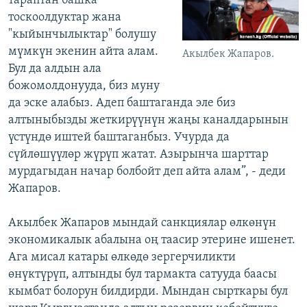
тараптан башка
тоскоолдуктар жана
"кыйынчылыктар" болушу
мүмкүн экенин айта алам.
Акылбек Жапаров.
Бул да алдын ала
божомолдонууда, биз муну
да эске алабыз. Адеп баштаганда эле биз
алтыныбызды жеткирүүнүн жаңы каналдарынын
үстүндө иштей баштаганбыз. Учурда да
сүйлөшүүлөр жүрүп жатат. Азырынча шарттар
мурдагыдан начар болбойт деп айта алам”, - деди
Жапаров.
Акылбек Жапаров мындай санкциялар өлкөнүн
экономикалык абалына оң таасир этерине ишенет.
Ага мисал катары өлкөдө зергерчиликти
өнүктүрүп, алтынды бул тармакта сатууда баасы
кымбат болорун билдирди. Мындан сырткары бул