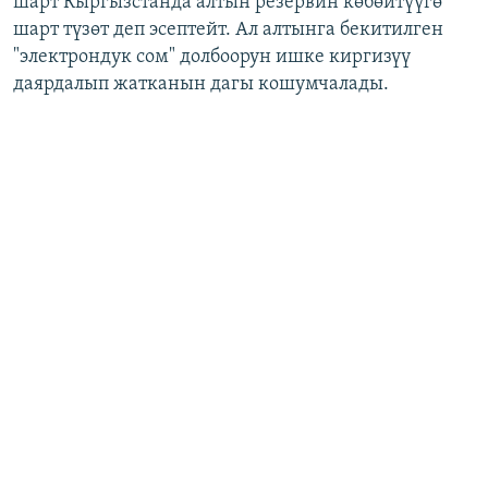
шарт Кыргызстанда алтын резервин көбөйтүүгө
шарт түзөт
деп эсептейт. Ал алтынга бекитилген
"электрондук сом" долбоорун ишке киргизүү
даярдалып жатканын дагы кошумчалады.