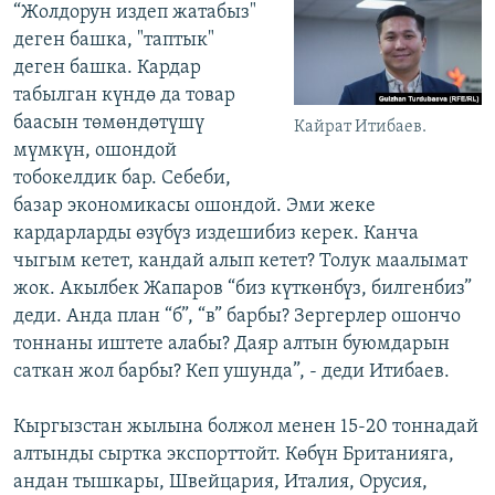
“Жолдорун издеп жатабыз"
деген башка, "таптык"
деген башка. Кардар
табылган күндө да товар
баасын төмөндөтүшү
Кайрат Итибаев.
мүмкүн, ошондой
тобокелдик бар. Себеби,
базар экономикасы ошондой. Эми жеке
кардарларды өзүбүз издешибиз керек. Канча
чыгым кетет, кандай алып кетет? Толук маалымат
жок. Акылбек Жапаров “биз күткөнбүз, билгенбиз”
деди. Анда план “б”, “в” барбы? Зергерлер ошончо
тоннаны иштете алабы? Даяр алтын буюмдарын
саткан жол барбы? Кеп ушунда”, - деди Итибаев.
Кыргызстан жылына болжол менен 15-20 тоннадай
алтынды сыртка экспорттойт. Көбүн Британияга,
андан тышкары, Швейцария, Италия, Орусия,