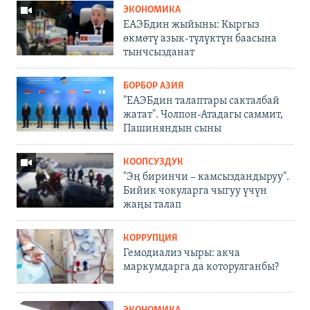
ЭКОНОМИКА
ЕАЭБдин жыйыны: Кыргыз
өкмөтү азык-түлүктүн баасына
тынчсызданат
БОРБОР АЗИЯ
"ЕАЭБдин талаптары сакталбай
жатат". Чолпон-Атадагы саммит,
Пашиняндын сыны
КООПСУЗДУК
"Эң биринчи – камсыздандыруу".
Бийик чокуларга чыгуу үчүн
жаңы талап
КОРРУПЦИЯ
Гемодиализ чыры: акча
маркумдарга да которулганбы?