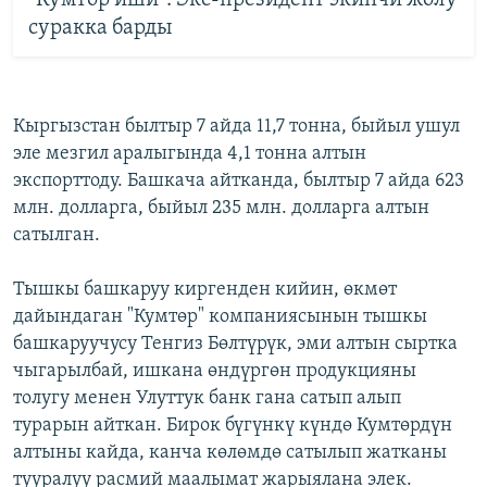
суракка барды
Кыргызстан былтыр 7 айда 11,7 тонна, быйыл ушул
эле мезгил аралыгында 4,1 тонна алтын
экспорттоду. Башкача айтканда, былтыр 7 айда 623
млн. долларга, быйыл 235 млн. долларга алтын
сатылган.
Тышкы башкаруу киргенден кийин, өкмөт
дайындаган "Кумтөр" компаниясынын тышкы
башкаруучусу Тенгиз Бөлтүрүк, эми алтын сыртка
чыгарылбай, ишкана өндүргөн продукцияны
толугу менен Улуттук банк гана сатып алып
турарын айткан. Бирок бүгүнкү күндө Кумтөрдүн
алтыны кайда, канча көлөмдө сатылып жатканы
тууралуу расмий маалымат жарыялана элек.