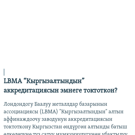
LBMA “Кыргызалтындын”
аккредитациясын эмнеге токтоткон?
Лондондогу Баалуу металлдар базарынын
ассоциациясы (LBMA) "Кыргызалтындын" алтын
аффинаждоочу заводунун аккредитациясын
токтоткону Кыргызстан өндүргөн алтынды батыш
өлкөлөрүнө түз сатуу мүмкүнчүлүгүнөн убактылуу