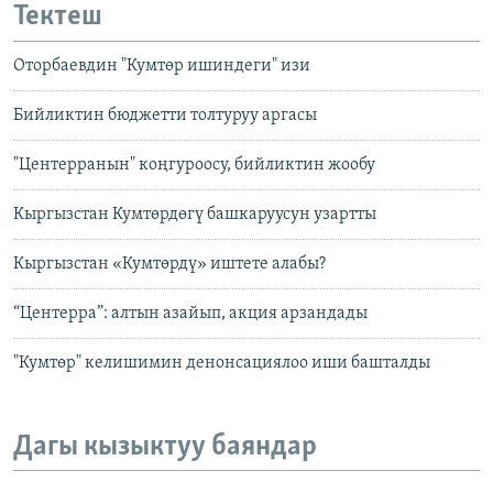
Тектеш
Оторбаевдин "Кумтөр ишиндеги" изи
Бийликтин бюджетти толтуруу аргасы
"Центерранын" коңгуроосу, бийликтин жообу
Кыргызстан Кумтөрдөгү башкаруусун узартты
Кыргызстан «Кумтөрдү» иштете алабы?
“Центерра”: алтын азайып, акция арзандады
"Кумтөр" келишимин денонсациялоо иши башталды
Дагы кызыктуу баяндар