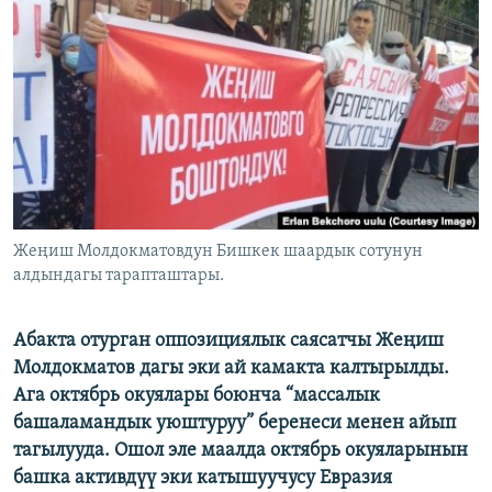
ОНЛАЙН ШЕРИНЕ
ЭЖЕ-СИҢДИЛЕР
АЗАТТЫК+
ЫҢГАЙСЫЗ СУРООЛОР
ЭЕ/АРнун бардык сайттары
Жеңиш Молдокматовдун Бишкек шаардык сотунун
алдындагы тарапташтары.
Абакта отурган оппозициялык саясатчы Жеңиш
Молдокматов дагы эки ай камакта калтырылды.
Ага октябрь окуялары боюнча “массалык
башаламандык уюштуруу” беренеси менен айып
тагылууда. Ошол эле маалда октябрь окуяларынын
башка активдүү эки катышуучусу Евразия