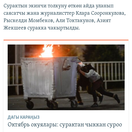
Сурактын экинчи толкуну өткөн айда уланып
саясатчы жана журналисттер Клара Сооронкулова,
Рыскелди Момбеков, Али Токтакунов, Азият
Жекшеев суракка чакыртылды.
ДАГЫ КАРАҢЫЗ
Октябрь окуялары: сурактан чыккан суроо