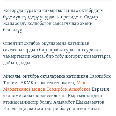
Жогоруда суракка чакыртылгандар октябрдагы
бүдөмүк күндөрү учурдагы президент Садыр
Жапаровду колдобогон саясатчылар экени
белгилүү.
Ошентип октябрь окуяларына катышкан
саясатчылардын бир тарабы сурактан суракка
чакыртылып жатса, бир тобу жогорку кызматтарга
дайындалды.
Мисалы, октябрь окуяларына катышкан Камчыбек
Ташиев УКМКны жетектеп жатса,
Максат
Мамытканов менен Темирбек Асанбеков
Евразия
экономикалык комиссиясына Кыргызстандын
атынан министр болду. Алмамбет Шыкмаматов
Инвестициялар министри болуп иштеп жатат.