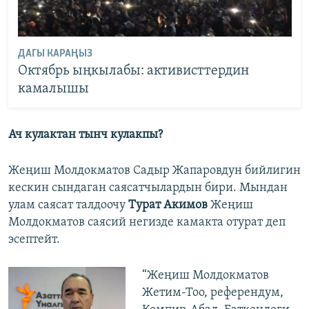
ДАГЫ КАРАҢЫЗ
Октябрь ыңкылабы: активисттердин
камалышы
Ач кулактан тынч кулакпы?
Жеңиш Молдокматов Садыр Жапаровдун бийлигин
кескин сындаган саясатчылардын бири. Мындан
улам саясат талдоочу
Турат Акимов
Жеңиш
Молдокматов саясий негизде камакта отурат деп
эсептейт.
“Жеңиш Молдокматов
Жетим-Тоо, референдум,