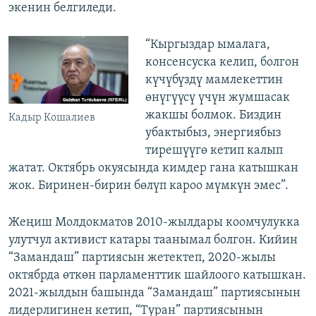
экенин белгиледи.
“Кыргыздар ымалага,
консенсуска келип, болгон
күчүбүздү мамлекеттин
өнүгүүсү үчүн жумшасак
жакшы болмок. Биздин
Кадыр Кошалиев
убактыбыз, энергиябыз
тирешүүгө кетип калып
жатат. Октябрь окуясында кимдер гана катышкан
жок. Биринен-бирин бөлүп кароо мүмкүн эмес”.
Жеңиш Молдокматов 2010-жылдары коомчулукка
улутчул активист катары таанымал болгон. Кийин
“Замандаш” партиясын жетектеп, 2020-жылы
октябрда өткөн парламенттик шайлоого катышкан.
2021-жылдын башында “Замандаш” партиясынын
лидерлигинен кетип, “Туран” партиясынын