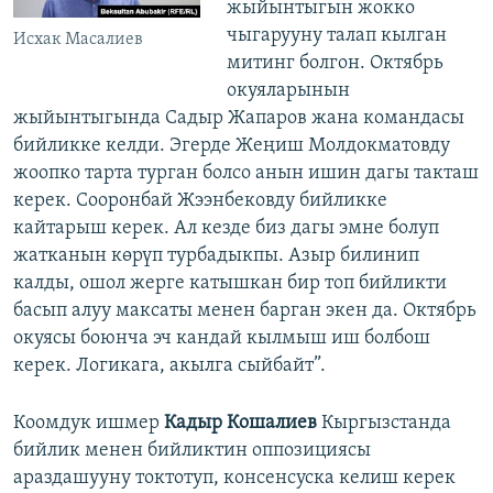
жыйынтыгын жокко
чыгарууну талап кылган
Исхак Масалиев
митинг болгон. Октябрь
окуяларынын
жыйынтыгында Садыр Жапаров жана командасы
бийликке келди. Эгерде Жеңиш Молдокматовду
жоопко тарта турган болсо анын ишин дагы такташ
керек. Сооронбай Жээнбековду бийликке
кайтарыш керек. Ал кезде биз дагы эмне болуп
жатканын көрүп турбадыкпы. Азыр билинип
калды, ошол жерге катышкан бир топ бийликти
басып алуу максаты менен барган экен да. Октябрь
окуясы боюнча эч кандай кылмыш иш болбош
керек. Логикага, акылга сыйбайт”.
Коомдук ишмер
Кадыр Кошалиев
Кыргызстанда
бийлик менен бийликтин оппозициясы
араздашууну токтотуп, консенсуска келиш керек