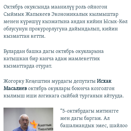
Октябрь окуясында маанилүү роль ойногон
Сыймык Жапыкеев Экономикалык кылмыштар
менен күрөшүү кызматына андан кийин Ысык-Көл
облусунун прокурорлугуна дайындалып, кийин
кызматтан кетти.
Булардан башка дагы октябрь окуяларына
катышкан бир канча адам мамлекеттик
кызматтарда отурат.
Жогорку Кеңештин мурдагы депутаты
Исхак
Масалиев
октябрь окуялары боюнча козголгон
кылмыш иши логикага сыйбай турганын айтууда.
“5-октябрдагы митингге
мен дагы баргам. Ал
башалмандык эмес, шайлоо