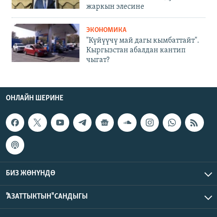
жаркын элесине
ЭКОНОМИКА
"Күйүүчү май дагы кымбаттайт".
Кыргызстан абалдан кантип
чыгат?
ОНЛАЙН ШЕРИНЕ
БИЗ ЖӨНҮНДӨ
"АЗАТТЫКТЫН" САНДЫГЫ