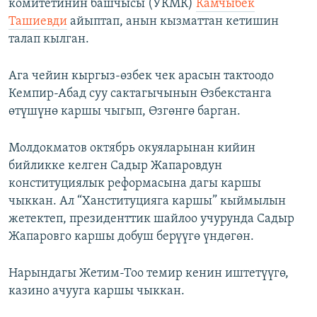
комитетинин башчысы (УКМК)
Камчыбек
Ташиевди
айыптап, анын кызматтан кетишин
талап кылган.
Ага чейин кыргыз-өзбек чек арасын тактоодо
Кемпир-Абад суу сактагычынын Өзбекстанга
өтүшүнө каршы чыгып, Өзгөнгө барган.
Молдокматов октябрь окуяларынан кийин
бийликке келген Садыр Жапаровдун
конституциялык реформасына дагы каршы
чыккан. Ал “Ханституцияга каршы” кыймылын
жетектеп, президенттик шайлоо учурунда Садыр
Жапаровго каршы добуш берүүгө үндөгөн.
Нарындагы Жетим-Тоо темир кенин иштетүүгө,
казино ачууга каршы чыккан.