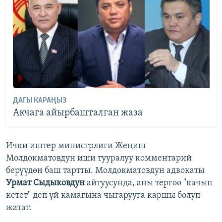
ДАГЫ КАРАҢЫЗ
Акчага айырбашталган жаза
Ички иштер министрлиги Жеңиш
Молдокматовдун иши тууралуу комментарий
берүүдөн баш тартты. Молдокматовдун адвокаты
Урмат Сыдыковдун
айтуусунда, аны тергөө "качып
кетет" деп үй камагына чыгарууга каршы болуп
жатат.