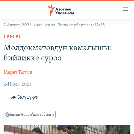
Линктер
Мазмунга
өтүңүз
7-Август, 2026-жыл, жума, Бишкек убактысы 12:45
Навигацияга
ЖАҢЫЛЫКТАР
өтүңүз
САЯСАТ
КЫРГЫЗСТАН
Издөөгө
Молдокматовдун камалышы:
салыңыз
ДҮЙНӨ
КЫРГЫЗСТАН
бийликке суроо
УКРАИНА
САЯСАТ
ДҮЙНӨ
Марат Тагаев
АТАЙЫН ИЛИКТӨӨ
ЭКОНОМИКА
БОРБОР АЗИЯ
2-Июль, 2021
ТВ ПРОГРАММАЛАР
МАДАНИЯТ
ПОДКАСТ
БҮГҮН АЗАТТЫКТА
Бөлүшүңүз
ӨЗГӨЧӨ ПИКИР
ЭКСПЕРТТЕР ТАЛДАЙТ
Бизди Google'дан табыңыз
БИЗ ЖАНА ДҮЙНӨ
Русский
ДАНИСТЕ