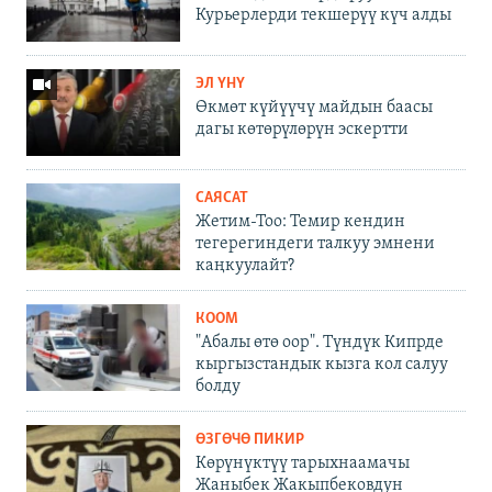
Курьерлерди текшерүү күч алды
ЭЛ ҮНҮ
Өкмөт күйүүчү майдын баасы
дагы көтөрүлөрүн эскертти
САЯСАТ
Жетим-Тоо: Темир кендин
тегерегиндеги талкуу эмнени
каңкуулайт?
КООМ
"Абалы өтө оор". Түндүк Кипрде
кыргызстандык кызга кол салуу
болду
ӨЗГӨЧӨ ПИКИР
Көрүнүктүү тарыхнаамачы
Жаныбек Жакыпбековдун