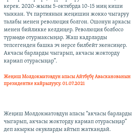
керек. 2020-жылы 5-октябрда 10-15 миң киши
чыккан. Үч партиянын жеңишин жокко чыгаруу
талабы менен революция болгон. Ошонун аркасы
менен бийликке келдиңер. Революция болбосо
түрмөдө отурмаксыңар. Жаш кадрларды
тепсегенден башка эч нерсе билбейт экенсиңер.
Акчасы барларды чыгарып, акчасы жокторду
кармап отурасыңар”.
Жеңиш Молдокматовдун апасы Айтбүбү Авасканованын
президентке кайрылуусу. 01.07.2021
Жеңиш Молдокматовдун апасы “акчасы барларды
чыгарып, акчасы жокторду кармап отурасыңар”
деп акыркы окуяларды айтып жаткандай.