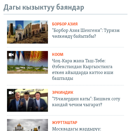
Дагы кызыктуу баяндар
БОРБОР АЗИЯ
"Борбор Азия Шенгени": Туризм
чөлкөмдү байытабы?
КООМ
Чоң-Кара жана Таш-Төбө:
Өзбекстандан Кыргызстанга
өткөн айылдарда каттоо иши
башталды
ЭРКИНДИК
"75чилердин каты": Бишкек соту
кандай чечим чыгарат?
ЖУРТТАШТАР
Москвадагы жардыруу: