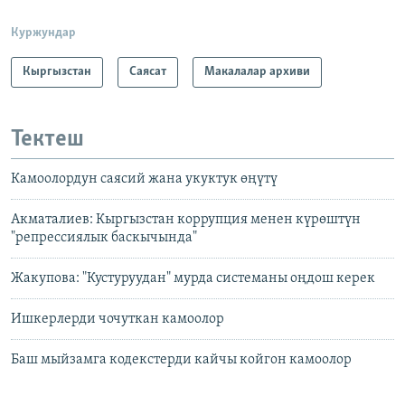
Куржундар
Кыргызстан
Саясат
Макалалар архиви
Тектеш
Камоолордун саясий жана укуктук өңүтү
Акматалиев: Кыргызстан коррупция менен күрөштүн
"репрессиялык баскычында"
Жакупова: "Кустуруудан" мурда системаны оңдош керек
Ишкерлерди чочуткан камоолор
Баш мыйзамга кодекстерди кайчы койгон камоолор