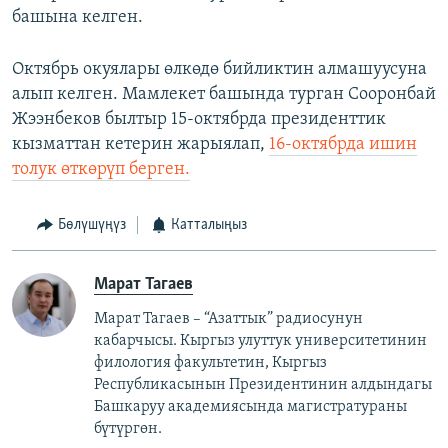
башына келген.
Октябрь окуялары өлкөдө бийликтин алмашуусуна
алып келген. Мамлекет башында турган Сооронбай
Жээнбеков былтыр 15-октябрда президенттик
кызматтан кетерин жарыялап,
16-октябрда ишин
толук өткөрүп берген.
Бөлүшүңүз
Катталыңыз
Марат Тагаев
Марат Тагаев – “Азаттык” радиосунун
кабарчысы. Кыргыз улуттук университетинин
филология факультетин, Кыргыз
Республикасынын Президентинин алдындагы
Башкаруу академиясында магистратураны
бүтүргөн.