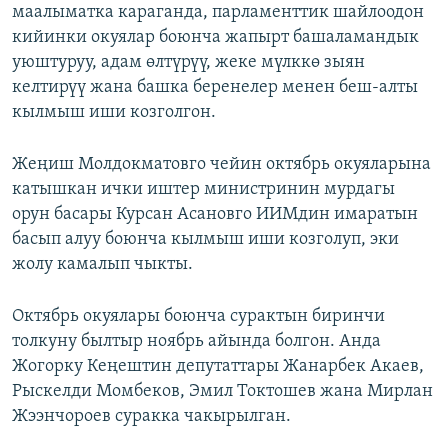
маалыматка караганда, парламенттик шайлоодон
кийинки окуялар боюнча жапырт башаламандык
уюштуруу, адам өлтүрүү, жеке мүлккө зыян
келтирүү жана башка беренелер менен беш-алты
кылмыш иши козголгон.
Жеңиш Молдокматовго чейин октябрь окуяларына
катышкан ички иштер министринин мурдагы
орун басары Курсан Асановго ИИМдин имаратын
басып алуу боюнча кылмыш иши козголуп, эки
жолу камалып чыкты.
Октябрь окуялары боюнча сурактын биринчи
толкуну былтыр ноябрь айында болгон. Анда
Жогорку Кеңештин депутаттары Жанарбек Акаев,
Рыскелди Момбеков, Эмил Токтошев жана Мирлан
Жээнчороев суракка чакырылган.