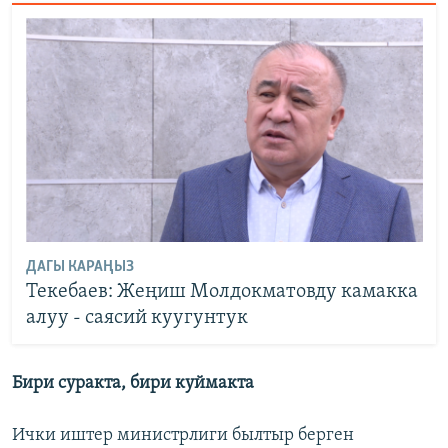
ДАГЫ КАРАҢЫЗ
Текебаев: Жеңиш Молдокматовду камакка
алуу - саясий куугунтук
Бири суракта, бири куймакта
Ички иштер министрлиги былтыр берген