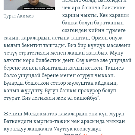
Кемпир-Абад, Баткендеги
чек ара боюнча бийликке
каршы чыкты. Көз карашы
Турат Акимов
башка болуп баратканын
сезгенден кийин түрмөгө
салып, каралардын астына таштап, Ормон опуза
кылып бекитип таштады. Биз бир күндүк маселени
чечүү стратегиясы менен жашап жатабыз. Муну
алысты көрө билбестик дейт. Өзү кечээ эле ушундай
берене менен айыпталып качып кеткен. Ташиев
болсо ушундай берене менен отуруп чыккан.
Буларды бошоткон соттор жумуштан айдалып,
качып жүрүштү. Бүгүн башкы прокурор болуп
отурат. Биз логикасы жок эл окшойбуз”.
Жеңиш Молдокматов камалардан эки күн мурун
Баткендеги кыргыз-тажик чек арасында чыккан
куралдуу жаңжалга Улуттук коопсуздук