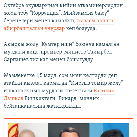
Октябрь окуяларынан кийин аткаминерлердин
жоон тобу “Коррупция”, Мыйзамсыз баюу”
беренелери менен камалып,
жазасы акчага
айырбашталган учурлар
көп болууда.
Акыркы жолу “Кумтөр иши” боюнча камалган
мурдагы вице-премьер-министр Тайырбек
Сарпашев тил кат менен бошотулду.
Мамлекетке 1,5 млрд. сом зыян келтирди деп
атайын кызмат кармаган “Кыргыз темир жолу”
ишканасынын мурдагы жетекчиси
Василий
Дашков
Бишкектеги "Бикард" менчик
бейтапканасына жаткырылды.