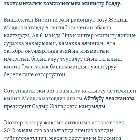
экономикалык комиссиясына министр болду.
Бишкектин Биринчи май райондук соту Жеңиш
Молдокматовду 6-сентябрга чейин абакта
калтырды. Ал 6-майда Ички иштер министрлигине
суракка чакырылып, камакка алынган. Ага
октябрь окуяларында атайын кызматтын
имаратын басып алуу тууралуу айып тагылып,
кийин “массалык башаламандык уюштуруу”
беренесине өзгөртүлгөн.
Соттун дагы эки айга камакта калтыруу чечиминен
кийин Молдокматовдун апасы
Айтбүбү Авасканова
президент Садыр Жапаровго кайрылды.
“Соттор жогору жактын айтканын аткарат экен.
2012-жылы сиз камалганда энеңиз кандай
түйшүккө түшүп, жүрөгү ооруганын билсеңиз