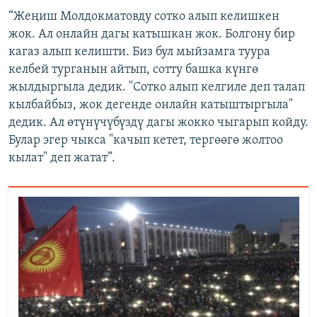
“Жеңиш Молдокматовду сотко алып келишкен
жок. Ал онлайн дагы катышкан жок. Болгону бир
кагаз алып келишти. Биз бул мыйзамга туура
келбей турганын айтып, сотту башка күнгө
жылдыргыла дедик. "Сотко алып келгиле деп талап
кылбайбыз, жок дегенде онлайн катыштыргыла"
дедик. Ал өтүнүчүбүздү дагы жокко чыгарып койду.
Булар эгер чыкса "качып кетет, тергөөгө жолтоо
кылат" деп жатат”.