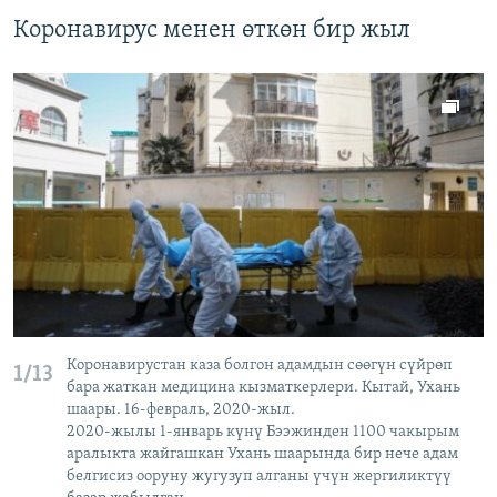
Коронавирус менен өткөн бир жыл
Коронавирустан каза болгон адамдын сөөгүн сүйрөп
1/13
бара жаткан медицина кызматкерлери. Кытай, Ухань
шаары. 16-февраль, 2020-жыл.
2020-жылы 1-январь күнү Бээжинден 1100 чакырым
аралыкта жайгашкан Ухань шаарында бир нече адам
белгисиз ооруну жугузуп алганы үчүн жергиликтүү