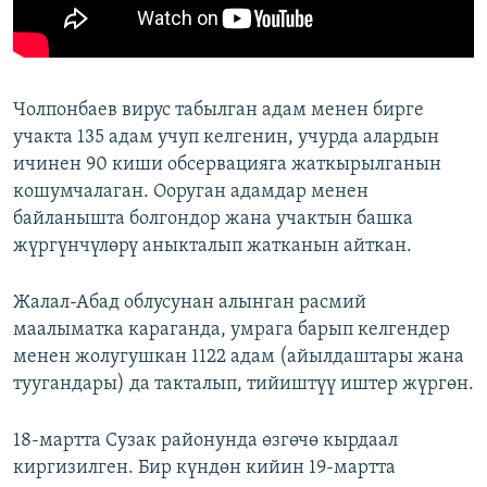
Чолпонбаев вирус табылган адам менен бирге
учакта 135 адам учуп келгенин, учурда алардын
ичинен 90 киши обсервацияга жаткырылганын
кошумчалаган. Ооруган адамдар менен
байланышта болгондор жана учактын башка
жүргүнчүлөрү аныкталып жатканын айткан.
Жалал-Абад облусунан алынган расмий
маалыматка караганда, умрага барып келгендер
менен жолугушкан 1122 адам (айылдаштары жана
туугандары) да такталып, тийиштүү иштер жүргөн.
18-мартта Сузак районунда өзгөчө кырдаал
киргизилген. Бир күндөн кийин 19-мартта