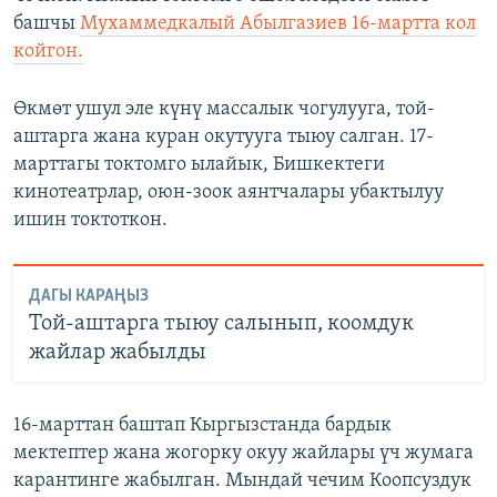
башчы
Мухаммедкалый Абылгазиев 16-мартта кол
койгон.
Өкмөт ушул эле күнү массалык чогулууга, той-
аштарга жана куран окутууга тыюу салган. 17-
марттагы токтомго ылайык, Бишкектеги
кинотеатрлар, оюн-зоок аянтчалары убактылуу
ишин токтоткон.
ДАГЫ КАРАҢЫЗ
Той-аштарга тыюу салынып, коомдук
жайлар жабылды
16-марттан баштап Кыргызстанда бардык
мектептер жана жогорку окуу жайлары үч жумага
карантинге жабылган. Мындай чечим Коопсуздук