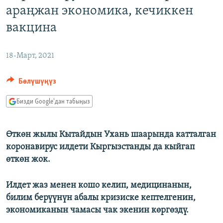
араңжан экономика, кечиккен
ОНЛАЙН ШЕРИНЕ
ЭЖЕ-СИҢДИЛЕР
вакцина
АЗАТТЫК+
ЫҢГАЙСЫЗ СУРООЛОР
18-Март, 2021
ЭЕ/АРнун бардык сайттары
Бөлүшүңүз
Бизди Google'дан табыңыз
Өткөн жылы Кытайдын Ухань шаарында катталган
коронавирус илдети Кыргызстанды да кыйгап
өткөн жок.
Илдет жаз менен кошо келип, медицинанын,
билим берүүнүн абалы кризиске кептелгенин,
экономиканын чамасы чак экенин көргөздү.