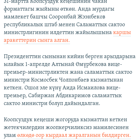
31-мартта Коопсуздук кеңешинин чакан
форматтагы жыйыны өткөн. Анда мурдагы
мамлекет башчы Сооронбай Жээнбеков
республикалык штаб менен Саламаттык сактоо
министрлигинин илдеттин жайылышына
каршы
аракеттерин сынга алган.
Президенттин сынынан кийин берген арыздарына
ылайык 1-апрелде Алтынай Өмүрбекова вице-
премьер-министрликтен жана саламаттык сактоо
министри Космосбек Чолпонбаев кызматынан
кеткен. Ошол эле күнү Аида Исмаилова вице-
премьер, Сабиржан Абдикаримов саламаттык
сактоо министри болуп дайындалган.
Коопсуздук кеңеши жогоруда кызматтан кеткен
жетекчилердин жоопкерчиликсиз мамилесинен
улам
өлкөдө оор кырдаал жаралганын билдирген.