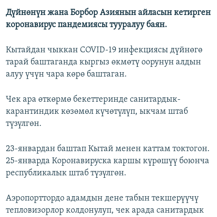
Дүйнөнүн жана Борбор Азиянын айласын кетирген
коронавирус пандемиясы тууралуу баян.
Кытайдан чыккан COVID-19 инфекциясы дүйнөгө
тарай баштаганда кыргыз өкмөтү оорунун алдын
алуу үчүн чара көрө баштаган.
Чек ара өткөрмө бекеттеринде санитардык-
карантиндик көзөмөл күчөтүлүп, ыкчам штаб
түзүлгөн.
23-январдан баштап Кытай менен каттам токтогон.
25-январда Коронавируска каршы күрөшүү боюнча
республикалык штаб түзүлгөн.
Аэропорттордо адамдын дене табын текшерүүчү
тепловизорлор колдонулуп, чек арада санитардык