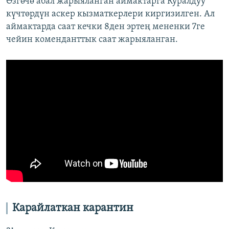
Өзгөчө абал жарыяланган аймактарга Куралдуу
күчтөрдүн аскер кызматкерлери киргизилген. Ал
аймактарда саат кечки 8ден эртең мененки 7ге
чейин коменданттык саат жарыяланган.
Карайлаткан карантин