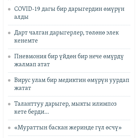
COVID-19 дагы бир дарыгердин өмүрүн
алды
Дарт чалган дарыгерлер, төлөнө элек
кенемте
Пневмония бир үйдөн бир нече өмүрдү
жалмап атат
Вирус улам бир медиктин өмүрүн уурдап
жатат
Таланттуу дарыгер, мыкты илимпоз
кете берди...
«Мураттын баскан жеринде гүл өсчү»