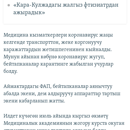
«Кара-Кулжадагы жалгыз фтизиатрдан
ажырадык»
Медицина кызматкерлери коронавирус жаңы
келгенде транспорттон, жеке коргонуучу
каражаттардын жетишпегенинен кыйналды.
Мунун айынан көбүнө коронавирус жугуп,
бейтапканалар карантинге жабылган учурлар
болду.
Аймактардагы ФАП, бейтапканалар аянычтуу
абалда экени, дем алдыруучу аппараттар тартыш
экени кабарланып жатты.
Илдет күчөгөн июль айында кыргыз өкмөтү
Медициналык академиянын жогору курста окуган