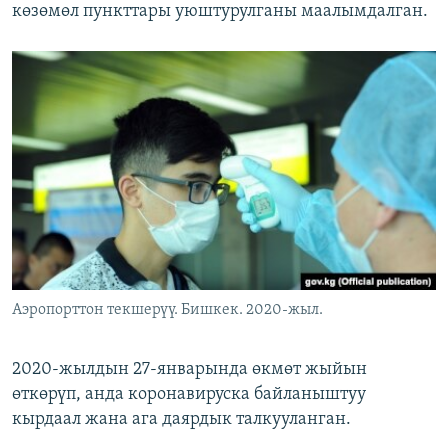
көзөмөл пункттары уюштурулганы маалымдалган.
Аэропорттон текшерүү. Бишкек. 2020-жыл.
2020-жылдын 27-январында өкмөт жыйын
өткөрүп, анда коронавируска байланыштуу
кырдаал жана ага даярдык талкууланган.