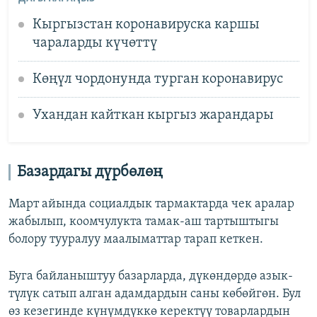
Кыргызстан коронавируска каршы
чараларды күчөттү
Көңүл чордонунда турган коронавирус
Ухандан кайткан кыргыз жарандары
Базардагы дүрбөлөң
Март айында социалдык тармактарда чек аралар
жабылып, коомчулукта тамак-аш тартыштыгы
болору тууралуу маалыматтар тарап кеткен.
Буга байланыштуу базарларда, дүкөндөрдө азык-
түлүк сатып алган адамдардын саны көбөйгөн. Бул
өз кезегинде күнүмдүккө керектүү товарлардын