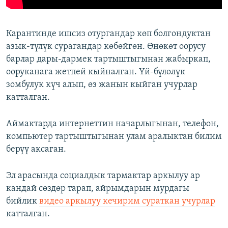
Карантинде ишсиз отургандар көп болгондуктан
азык-түлүк сурагандар көбөйгөн. Өнөкөт оорусу
барлар дары-дармек тартыштыгынан жабыркап,
ооруканага жетпей кыйналган. Үй-бүлөлүк
зомбулук күч алып, өз жанын кыйган учурлар
катталган.
Аймактарда интернеттин начарлыгынан, телефон,
компьютер тартыштыгынан улам аралыктан билим
берүү аксаган.
Эл арасында социалдык тармактар аркылуу ар
кандай сөздөр тарап, айрымдарын мурдагы
бийлик
видео аркылуу кечирим сураткан учурлар
катталган.