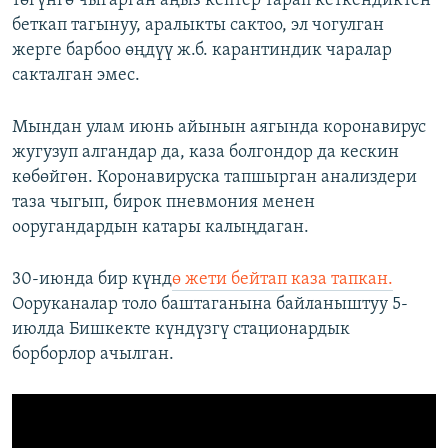
төгүнгө чыгарган аңыз кептер тарап кеткендиктен
беткап тагынуу, аралыкты сактоо, эл чогулган
жерге барбоо өңдүү ж.б. карантиндик чаралар
сакталган эмес.
Мындан улам июнь айынын аягында коронавирус
жугузуп алгандар да, каза болгондор да кескин
көбөйгөн. Коронавируска тапшырган анализдери
таза чыгып, бирок пневмония менен
ооругандардын катары калыңдаган.
30-июнда бир күнд
ө жети бейтап каза тапкан.
Ооруканалар толо баштаганына байланыштуу 5-
июлда Бишкекте күндүзгү стационардык
борборлор ачылган.