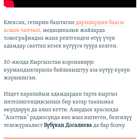
Клексан, гепарин баштаган
дарылардын баасы
асман чапчып,
медициналык жайларда
томографиядан жана рентгенден өтүү үчүн
адамдар сааттап кезек күтүүгө туура келген.
30-июлда Кыргызстан коронавирус
курмандыктарына байланыштуу аза күтүү күнүн
жарыялаган.
Илдет карапайым адамдардан тарта кыргыз
интеллигенциясынын бир катар таанымал
өкүлдөрүн да алып кетти. Алардын арасында
"Азаттык" радиосунда көп жыл иштеген, белгилүү
тележурналист
Бүбүкан Досалиева
да бар болчу.