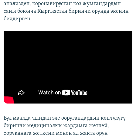
анализдеп, коронавирустан көз жумгандардын
саны боюнча Кыргызстан биринчи орунда экенин
билдирген.
Бул маалда чындап эле ооругандардын көпчүлүгү
биринчи медициналык жардамга жетпей,
ооруканага жеткени менен ал жакта орун