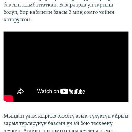
баасын кымбаттаткан. Базарларда ун тартыш
болуп, бир кабынын баасы 2 миң сомго чейин
көтөрүлгөн.
Мындан улам кыргыз өкмөтү азык-түлүктүн айрым
зарыл түрлөрүнүн баасын үч ай бою тескөөнү
чечкен. Атайын токтомго ошол кездеги өкмөт