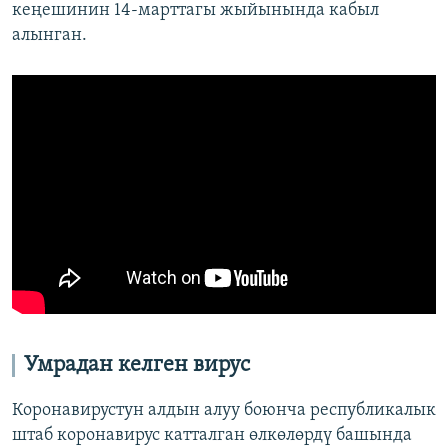
кеңешинин 14-марттагы жыйынында кабыл
алынган.
Умрадан келген вирус
Коронавирустун алдын алуу боюнча республикалык
штаб коронавирус катталган өлкөлөрдү башында