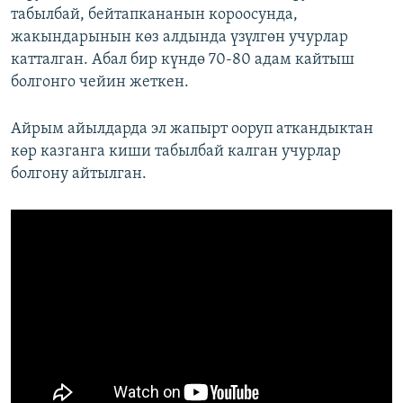
табылбай, бейтапкананын короосунда,
жакындарынын көз алдында үзүлгөн учурлар
катталган. Абал бир күндө 70-80 адам кайтыш
болгонго чейин жеткен.
Айрым айылдарда эл жапырт ооруп аткандыктан
көр казганга киши табылбай калган учурлар
болгону айтылган.