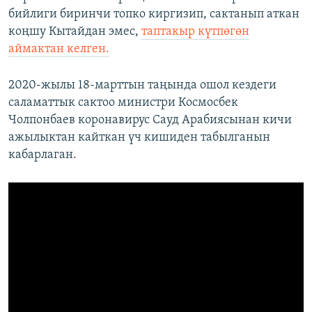
бийлиги биринчи топко киргизип, сактанып аткан
коңшу Кытайдан эмес,
таптакыр күтпөгөн
аймактан келген.
2020-жылы 18-марттын таңында ошол кездеги
саламаттык сактоо министри Космосбек
Чолпонбаев коронавирус Сауд Арабиясынан кичи
ажылыктан кайткан үч кишиден табылганын
кабарлаган.