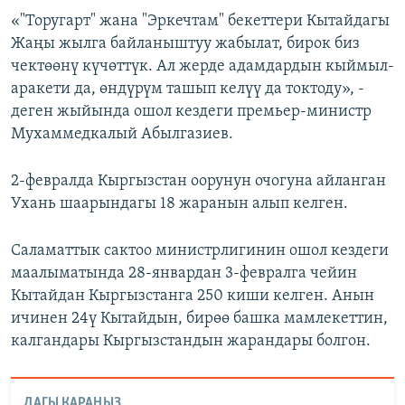
«"Торугарт" жана "Эркечтам" бекеттери Кытайдагы
Жаңы жылга байланыштуу жабылат, бирок биз
чектөөнү күчөттүк. Ал жерде адамдардын кыймыл-
аракети да, өндүрүм ташып келүү да токтоду», -
деген жыйында ошол кездеги премьер-министр
Мухаммедкалый Абылгазиев.
2-февралда Кыргызстан оорунун очогуна айланган
Ухань шаарындагы 18 жаранын алып келген.
Саламаттык сактоо министрлигинин ошол кездеги
маалыматында 28-январдан 3-февралга чейин
Кытайдан Кыргызстанга 250 киши келген. Анын
ичинен 24ү Кытайдын, бирөө башка мамлекеттин,
калгандары Кыргызстандын жарандары болгон.
ДАГЫ КАРАҢЫЗ