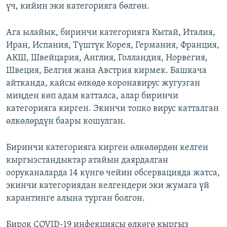
үч, кийин эки категорияга бөлгөн.
Ага ылайык, биринчи категорияга Кытай, Италия,
Иран, Испания, Түштүк Корея, Германия, Франция,
АКШ, Швейцария, Англия, Голландия, Норвегия,
Швеция, Белгия жана Австрия кирмек. Башкача
айтканда, кайсы өлкөдө коронавирус жугузган
миңден көп адам катталса, алар биринчи
категорияга кирген. Экинчи топко вирус катталган
өлкөлөрдүн баары кошулган.
Биринчи категорияга кирген өлкөлөрдөн келген
кыргызстандыктар атайын даярдалган
ооруканаларда 14 күнгө чейин обсервацияда жатса,
экинчи категориядан келгендери эки жумага үй
карантинге алына турган болгон.
Бирок COVID-19 инфекциясы өлкөгө кыргыз