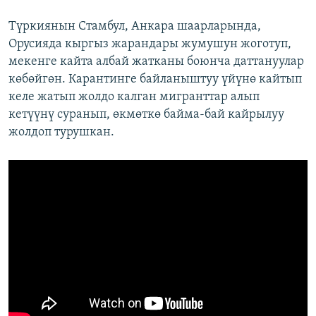
Түркиянын Стамбул, Анкара шаарларында,
Орусияда кыргыз жарандары жумушун жоготуп,
мекенге кайта албай жатканы боюнча даттануулар
көбөйгөн.​ Карантинге байланыштуу үйүнө кайтып
келе жатып жолдо калган мигранттар алып
кетүүнү суранып, өкмөткө байма-бай кайрылуу
жолдоп турушкан.