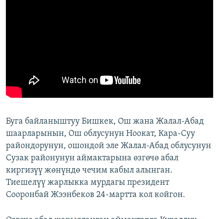
Буга байланыштуу Бишкек, Ош жана Жалал-Абад
шаарларынын, Ош облусунун Ноокат, Кара-Суу
райондорунун, ошондой эле Жалал-Абад облусунун
Сузак районунун аймактарына өзгөчө абал
киргизүү жөнүндө чечим кабыл алынган.
Тиешелүү жарлыкка мурдагы президент
Сооронбай Жээнбеков 24-мартта кол койгон.