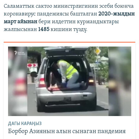
Саламаттык сактоо министрлигинин эсеби боюнча
коронавирус пандемиясы башталган
2020-жылдын
март айынан
бери илдеттин курмандыктары
жалпысынан
1485
кишини түздү.
ДАГЫ КАРАҢЫЗ
Борбор Азиянын алын сынаган пандемия