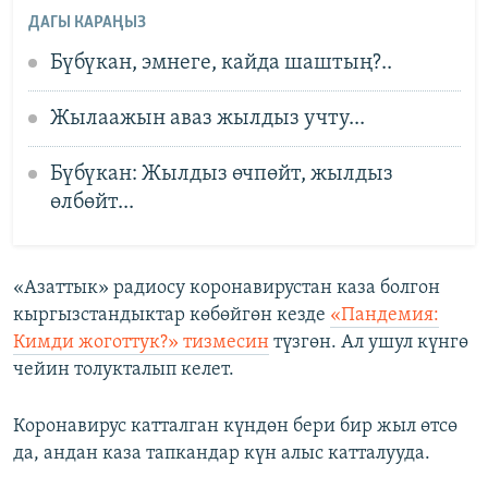
ДАГЫ КАРАҢЫЗ
Бүбүкан, эмнеге, кайда шаштың?..
Жылаажын аваз жылдыз учту...
Бүбүкан: Жылдыз өчпөйт, жылдыз
өлбөйт...
«Азаттык» радиосу коронавирустан каза болгон
кыргызстандыктар көбөйгөн кезде
«Пандемия:
Кимди жоготтук?» тизмесин
түзгөн. Ал ушул күнгө
чейин толукталып келет.
Коронавирус катталган күндөн бери бир жыл өтсө
да, андан каза тапкандар күн алыс катталууда.