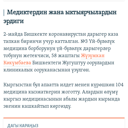
Медиктердин жана ыктыярчылардын
эрдиги
2-майда Бишкекте коронавирустан дарыгер каза
тапкан биринчи учур катталган. №3 Үй-бүлөлүк
медицина борборунун үй-бүлөлүк дарыгерлер
тобунун жетекчиси, 58 жаштагы
Жүзүмкан
Көкүмбаева
Бишкектеги Жугуштуу оорулардын
клиникалык ооруканасынан үзүлгөн.
Кыргызстан бул апаатта илдет менен күрөшкөн 104
медицина кызматкерин жоготту. Алардын өлүмү
кыргыз медицинасынын абалы жардын кырында
экенин кашкайтып көргөздү.
ДАГЫ КАРАҢЫЗ