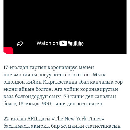
17-июлдан тартып коронавирус менен
пневмонияны чогуу эсептөөгө өткөн. Мына
ошондон кийин Кыргызстанда абал канчалык оор
экени айкын болгон. Ага чейин коронавирустан
каза болгондордун саны 173 киши деп саналган
болсо, 18-июлда 900 киши деп эсептелген.
22-июлда АКШдагы «The New York Times»
басылмасы акыркы бир жуманын статистикасын