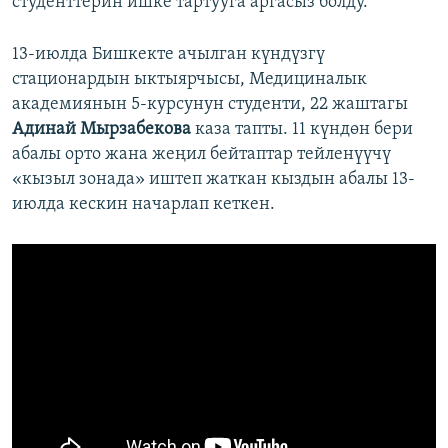
студенттерин ишке тартууга аргасыз болду.
13-июлда Бишкекте ачылган күндүзгү
стационардын ыктыярчысы, Медициналык
академиянын 5-курсунун студенти, 22 жаштагы
Адинай Мырзабекова
каза тапты. 11 күндөн бери
абалы орто жана жеңил бейтаптар тейленүүчү
«кызыл зонада» иштеп жаткан кыздын абалы 13-
июлда кескин начарлап кеткен.