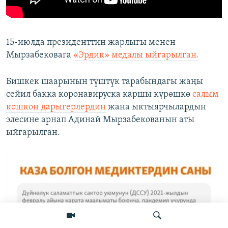
15-июлда президенттин жарлыгы менен
Мырзабековага
«Эрдик» медалы ыйгарылган.
Бишкек шаарынын түштүк тарабындагы жаңы
сейил бакка коронавируска каршы күрөшкө
салым
кошкон дарыгерлердин
жана ыктыярчылардын
элесине арнап Адинай Мырзабекованын аты
ыйгарылган.