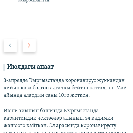
базар жабылган.
А
А
р
л
т
д
к
ы
Июлдагы апаат
а
г
а
3-апрелде Кыргызстанда коронавирус жуккандан
кийин каза болгон алгачкы бейтап катталган. Май
айында алардын саны 10го жеткен.
Июнь айынын башында Кыргызстанда
карантиндик чектөөлөр алынып, эл кадимки
жашоого кайткан. Эл арасында коронавирусту