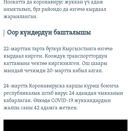
Ноокатта да коронавирус жуккан үч адам
аныкталып, бул райондо да өзгөчө кырдаал
жарыяланган.
Оор күндөрдүн башталышы
22-марттан тарта бүткүл Кыргызстанга өзгөчө
кырдаал кирген. Коомдук транспорттордун
каттамына чектөө киргизилген. Ош шаары
мындай чечимди 20-мартта кабыл алган.
24-мартта Коронавируска каршы күрөш боюнча
республикалык штаб вирус 24 адамдан чыкканын
кабарлаган. Өлкөдө COVID-19 жуккандардын
жалпы саны 42 адамга жеткен. ​